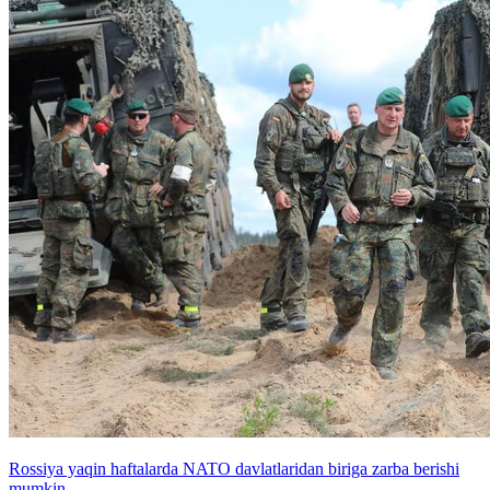
Rossiya yaqin haftalarda NATO davlatlaridan biriga zarba berishi
mumkin