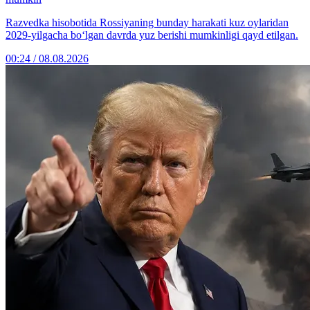
Razvedka hisobotida Rossiyaning bunday harakati kuz oylaridan
2029-yilgacha bo‘lgan davrda yuz berishi mumkinligi qayd etilgan.
00:24 / 08.08.2026