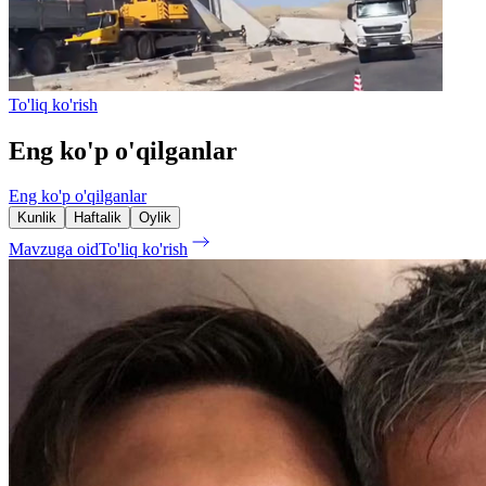
To'liq ko'rish
Eng ko'p o'qilganlar
Eng ko'p o'qilganlar
Kunlik
Haftalik
Oylik
Mavzuga oid
To'liq ko'rish