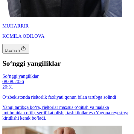
MUHARRIR
KOMILA ODILOVA
Ulashish
So‘nggi yangiliklar
So‘nggi yangiliklar
08.08.2026
20:31
O‘zbekistonda rieltorlik faoliyati qonun bilan tartibga solindi
Yangi tartibga ko‘ra, rieltorlar maxsus o‘qitish va malaka
imtihonidan o‘tib, sertifikat olishi, tashkilotlar esa Yagona reyestrga
kiritilishi kerak bo‘ladi.