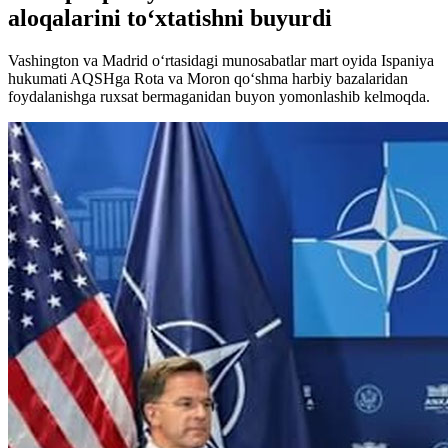
aloqalarini to‘xtatishni buyurdi
Vashington va Madrid o‘rtasidagi munosabatlar mart oyida Ispaniya
hukumati AQSHga Rota va Moron qo‘shma harbiy bazalaridan
foydalanishga ruxsat bermaganidan buyon yomonlashib kelmoqda.