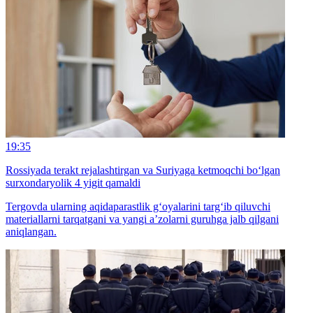
19:35
Rossiyada terakt rejalashtirgan va Suriyaga ketmoqchi bo‘lgan
surxondaryolik 4 yigit qamaldi
Tergovda ularning aqidaparastlik g‘oyalarini targ‘ib qiluvchi
materiallarni tarqatgani va yangi a’zolarni guruhga jalb qilgani
aniqlangan.