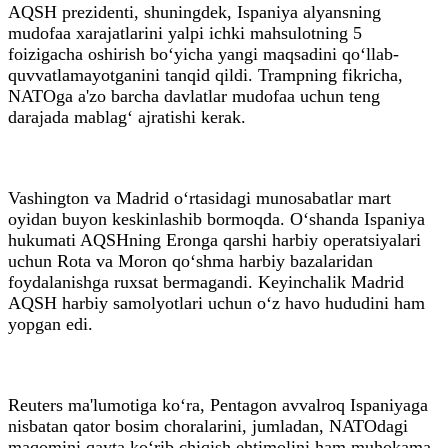
AQSH prezidenti, shuningdek, Ispaniya alyansning
mudofaa xarajatlarini yalpi ichki mahsulotning 5
foizigacha oshirish bo‘yicha yangi maqsadini qo‘llab-
quvvatlamayotganini tanqid qildi. Trampning fikricha,
NATOga a'zo barcha davlatlar mudofaa uchun teng
darajada mablag‘ ajratishi kerak.
Vashington va Madrid o‘rtasidagi munosabatlar mart
oyidan buyon keskinlashib bormoqda. O‘shanda Ispaniya
hukumati AQSHning Eronga qarshi harbiy operatsiyalari
uchun Rota va Moron qo‘shma harbiy bazalaridan
foydalanishga ruxsat bermagandi. Keyinchalik Madrid
AQSH harbiy samolyotlari uchun o‘z havo hududini ham
yopgan edi.
Reuters ma'lumotiga ko‘ra, Pentagon avvalroq Ispaniyaga
nisbatan qator bosim choralarini, jumladan, NATOdagi
maqomini qayta ko‘rib chiqish ehtimolini ham muhokama