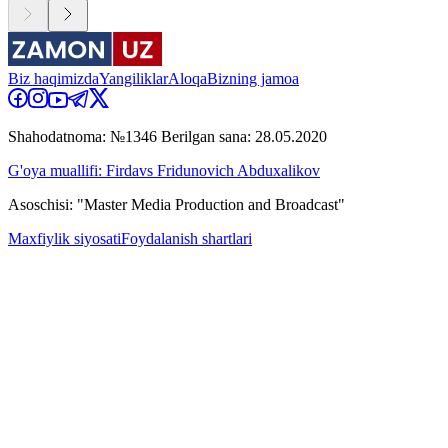
Biz haqimizda
Yangiliklar
Aloqa
Bizning jamoa
Shahodatnoma: №1346 Berilgan sana: 28.05.2020
G'oya muallifi: Firdavs Fridunovich Abduxalikov
Asoschisi: "Master Media Production and Broadcast"
Maxfiylik siyosati
Foydalanish shartlari