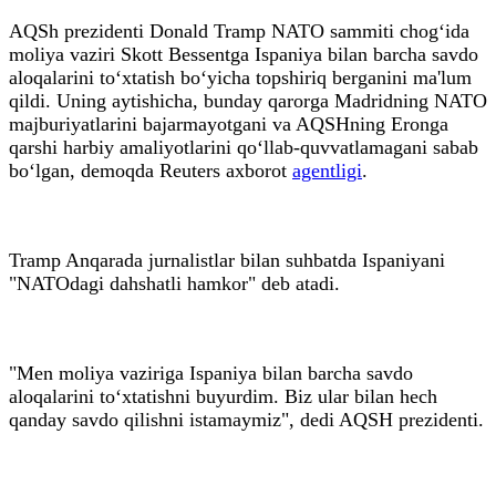
AQSh prezidenti Donald Tramp NATO sammiti chog‘ida
moliya vaziri Skott Bessentga Ispaniya bilan barcha savdo
aloqalarini to‘xtatish bo‘yicha topshiriq berganini ma'lum
qildi. Uning aytishicha, bunday qarorga Madridning NATO
majburiyatlarini bajarmayotgani va AQSHning Eronga
qarshi harbiy amaliyotlarini qo‘llab-quvvatlamagani sabab
bo‘lgan, demoqda Reuters axborot
agentligi
.
Tramp Anqarada jurnalistlar bilan suhbatda Ispaniyani
"NATOdagi dahshatli hamkor" deb atadi.
"Men moliya vaziriga Ispaniya bilan barcha savdo
aloqalarini to‘xtatishni buyurdim. Biz ular bilan hech
qanday savdo qilishni istamaymiz", dedi AQSH prezidenti.