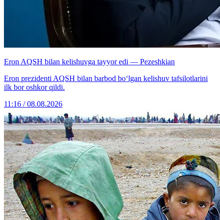
Eron AQSH bilan kelishuvga tayyor edi — Pezeshkian
Eron prezidenti AQSH bilan barbod bo‘lgan kelishuv tafsilotlarini
ilk bor oshkor qildi.
11:16 / 08.08.2026