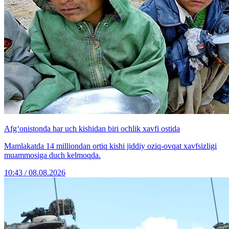
Afg‘onistonda har uch kishidan biri ochlik xavfi ostida
Mamlakatda 14 milliondan ortiq kishi jiddiy oziq-ovqat xavfsizligi
muammosiga duch kelmoqda.
10:43 / 08.08.2026