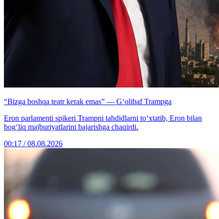
“Bizga boshqa teatr kerak emas” — G‘olibaf Trampga
Eron parlamenti spikeri Trampni tahdidlarni to‘xtatib, Eron bilan
bog‘liq majburiyatlarini bajarishga chaqirdi.
00:17 / 08.08.2026