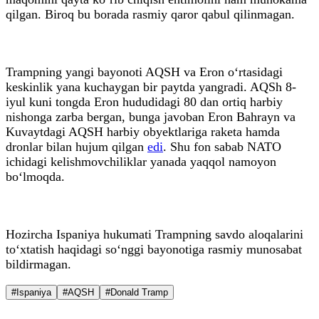
qilgan. Biroq bu borada rasmiy qaror qabul qilinmagan.
Trampning yangi bayonoti AQSH va Eron o‘rtasidagi
keskinlik yana kuchaygan bir paytda yangradi. AQSh 8-
iyul kuni tongda Eron hududidagi 80 dan ortiq harbiy
nishonga zarba bergan, bunga javoban Eron Bahrayn va
Kuvaytdagi AQSH harbiy obyektlariga raketa hamda
dronlar bilan hujum qilgan
edi
. Shu fon sabab NATO
ichidagi kelishmovchiliklar yanada yaqqol namoyon
bo‘lmoqda.
Hozircha Ispaniya hukumati Trampning savdo aloqalarini
to‘xtatish haqidagi so‘nggi bayonotiga rasmiy munosabat
bildirmagan.
#Ispaniya
#AQSH
#Donald Tramp