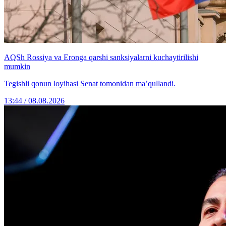
AQSh Rossiya va Eronga qarshi sanksiyalarni kuchaytirilishi
mumkin
Tegishli qonun loyihasi Senat tomonidan ma’qullandi.
13:44 / 08.08.2026