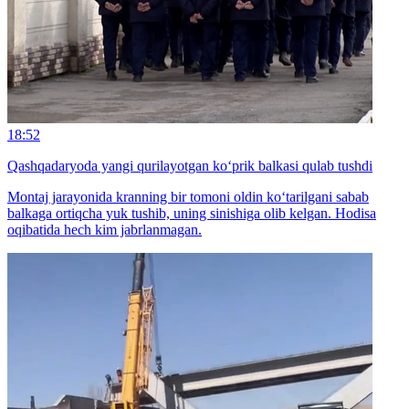
18:52
Qashqadaryoda yangi qurilayotgan ko‘prik balkasi qulab tushdi
Montaj jarayonida kranning bir tomoni oldin ko‘tarilgani sabab
balkaga ortiqcha yuk tushib, uning sinishiga olib kelgan. Hodisa
oqibatida hech kim jabrlanmagan.