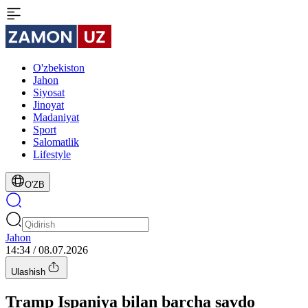
O'zbekiston
Jahon
Siyosat
Jinoyat
Madaniyat
Sport
Salomatlik
Lifestyle
O'ZB
Jahon
14:34 / 08.07.2026
Ulashish
Tramp Ispaniya bilan barcha savdo