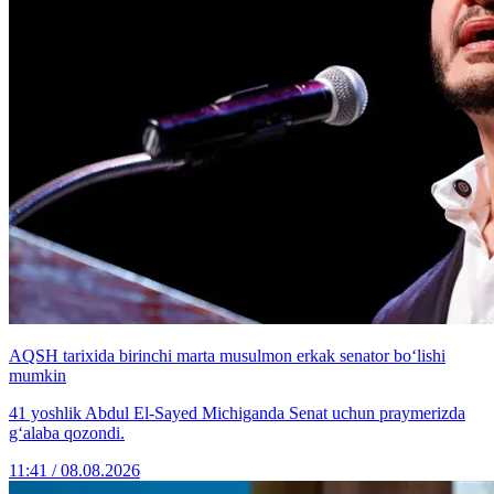
AQSH tarixida birinchi marta musulmon erkak senator bo‘lishi
mumkin
41 yoshlik Abdul El-Sayed Michiganda Senat uchun praymerizda
g‘alaba qozondi.
11:41 / 08.08.2026