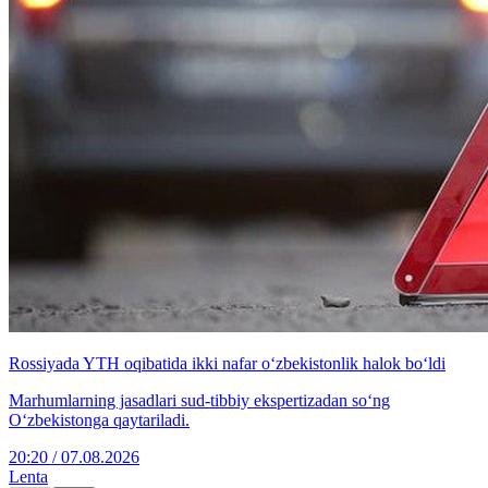
Rossiyada YTH oqibatida ikki nafar o‘zbekistonlik halok bo‘ldi
Marhumlarning jasadlari sud-tibbiy ekspertizadan so‘ng
O‘zbekistonga qaytariladi.
20:20 / 07.08.2026
Lenta