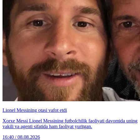
Lionel Messining otasi vafot etdi
Xorxe Messi Lionel Messining futbolchilik faoliyati davomida uning
vakili va agenti sifatida ham faoliyat yuritgan.
16:40 / 08.08.2026