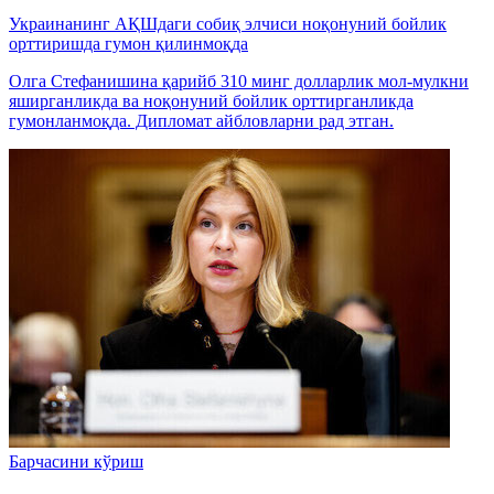
Украинанинг АҚШдаги собиқ элчиси ноқонуний бойлик
орттиришда гумон қилинмоқда
Олга Стефанишина қарийб 310 минг долларлик мол-мулкни
яширганликда ва ноқонуний бойлик орттирганликда
гумонланмоқда. Дипломат айбловларни рад этган.
Барчасини кўриш