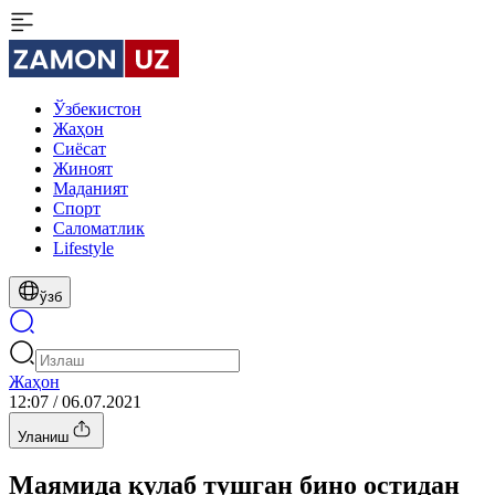
Ўзбекистон
Жаҳон
Сиёсат
Жиноят
Маданият
Спорт
Cаломатлик
Lifestyle
ўзб
Жаҳон
12:07 / 06.07.2021
Уланиш
Маямида қулаб тушган бино остидан