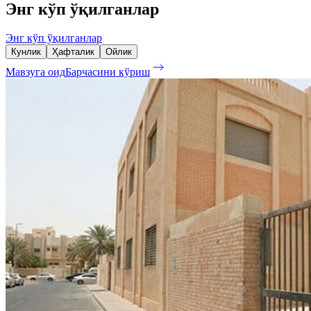
Энг кўп ўқилганлар
Энг кўп ўқилганлар
Кунлик
Ҳафталик
Ойлик
Мавзуга оид
Барчасини кўриш