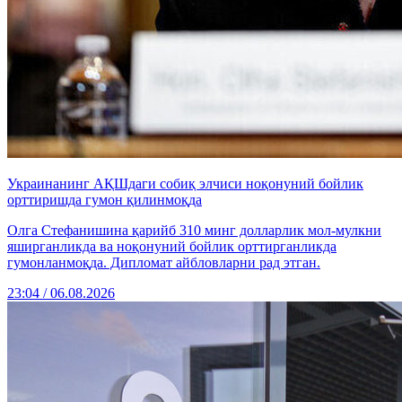
Украинанинг АҚШдаги собиқ элчиси ноқонуний бойлик
орттиришда гумон қилинмоқда
Олга Стефанишина қарийб 310 минг долларлик мол-мулкни
яширганликда ва ноқонуний бойлик орттирганликда
гумонланмоқда. Дипломат айбловларни рад этган.
23:04 / 06.08.2026