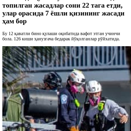
топилган жасадлар сони 22 тага етди,
улар орасида 7 ёшли қизининг жасади
ҳам бор
Бу 12 қаватли бино қулаши оқибатида вафот этган учинчи
бола. 126 киши ҳанузгача бедарак йўқолганлар рўйхатида.