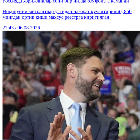
Россияда хорижликлар сони бир йилда 8,6 фоизга камайди
Ноқонуний мигрантлар устидан назорат кучайтирилиб, 850
мингдан ортиқ киши махсус реестрга киритилган.
22:43 / 06.08.2026