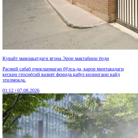
Қувайт мамлакатдаги ягона Эрон мактабини ёпди
Расмий сабаб очиқланмаган бўлса-да, қарор минтақадаги
кескин геосиёсий вазият фонида қабул қилингани қайд
этилмоқда.
01:12 / 07.08.2026