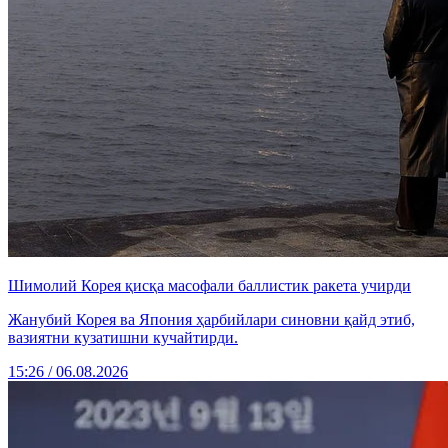
Шимолий Корея қисқа масофали баллистик ракета учирди
Жанубий Корея ва Япония ҳарбийлари синовни қайд этиб,
вазиятни кузатишни кучайтирди.
15:26 / 06.08.2026