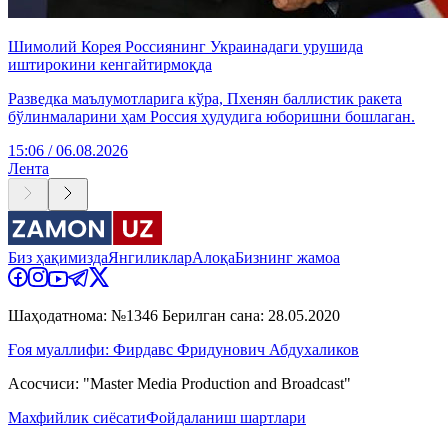
Шимолий Корея Россиянинг Украинадаги урушида
иштирокини кенгайтирмоқда
Разведка маълумотларига кўра, Пхенян баллистик ракета
бўлинмаларини ҳам Россия ҳудудига юборишни бошлаган.
15:06 / 06.08.2026
Лента
Биз ҳақимизда
Янгиликлар
Алоқа
Бизнинг жамоа
Шаҳодатнома: №1346 Берилган сана: 28.05.2020
Ғоя муаллифи: Фирдавс Фридунович Абдухаликов
Асосчиси: "Master Media Production and Broadcast"
Махфийлик сиёсати
Фойдаланиш шартлари