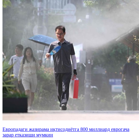
Европадаги жазирама иқтисодиётга 800 миллиард еврогача
зарар етказиши мумкин