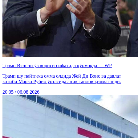
Трамп Вэнсни ўз вориси сифатида кўрмоқда — WP
Трамп шу пайтгача омма олдида Жей Ди Вэнс ва давлат
котиби Марко Рубио ўртасида аниқ танлов қилмаганди.
20:05 / 06.08.2026