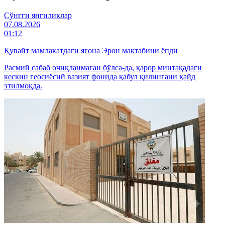
Cўнгги янгиликлар
07.08.2026
01:12
Қувайт мамлакатдаги ягона Эрон мактабини ёпди
Расмий сабаб очиқланмаган бўлса-да, қарор минтақадаги
кескин геосиёсий вазият фонида қабул қилингани қайд
этилмоқда.