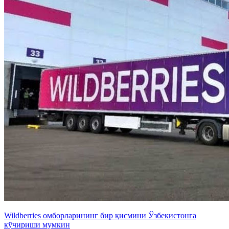
Wildberries омборларининг бир қисмини Ўзбекистонга
кўчириши мумкин