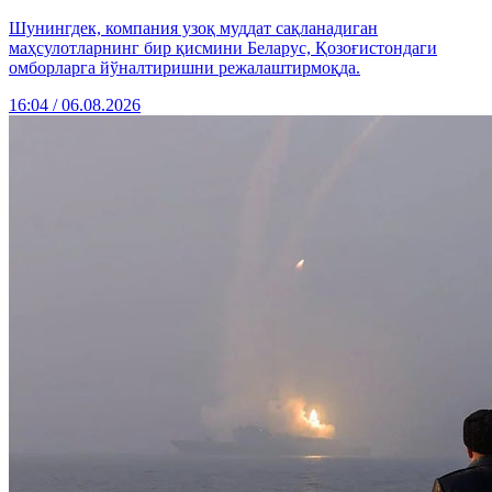
Шунингдек, компания узоқ муддат сақланадиган
маҳсулотларнинг бир қисмини Беларус, Қозоғистондаги
омборларга йўналтиришни режалаштирмоқда.
16:04 / 06.08.2026