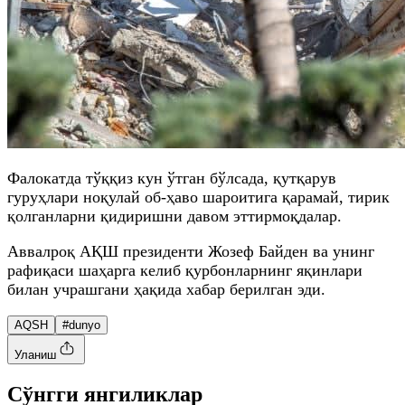
Фалокатда тўққиз кун ўтган бўлсада, қутқарув
гуруҳлари ноқулай об-ҳаво шароитига қарамай, тирик
қолганларни қидиришни давом эттирмоқдалар.
Aввалроқ AҚШ президенти Жозеф Байден ва унинг
рафиқаси шаҳарга келиб қурбонларнинг яқинлари
билан учрашгани ҳақида хабар берилган эди.
AQSH
#dunyo
Уланиш
Cўнгги янгиликлар