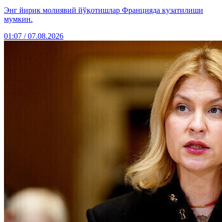
Энг йирик молиявий йўқотишлар Францияда кузатилиши
мумкин.
01:07 / 07.08.2026