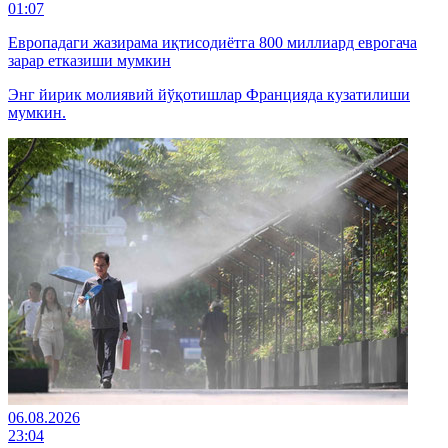
01:07
Европадаги жазирама иқтисодиётга 800 миллиард еврогача
зарар етказиши мумкин
Энг йирик молиявий йўқотишлар Францияда кузатилиши
мумкин.
06.08.2026
23:04