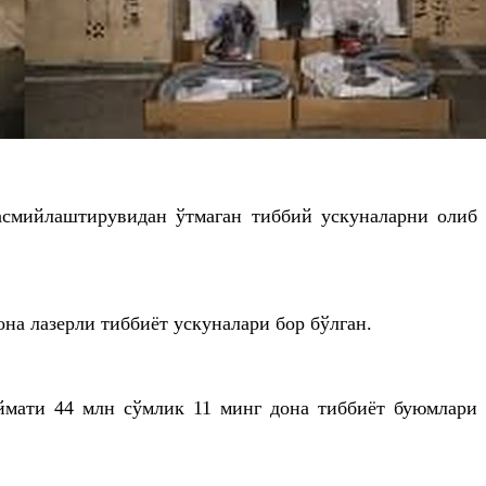
расмийлаштирувидан ўтмаган тиббий ускуналарни олиб
а лазерли тиббиёт ускуналари бор бўлган.
ймати 44 млн сўмлик 11 минг дона тиббиёт буюмлари