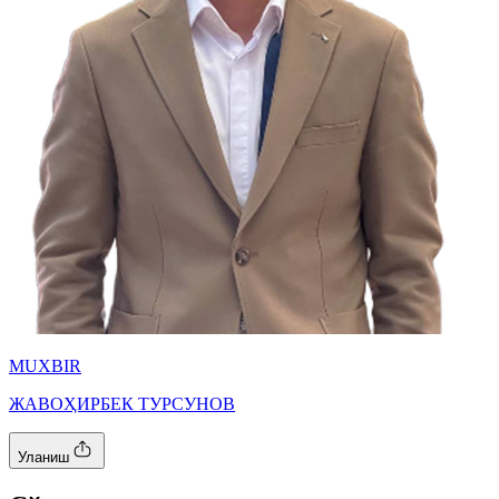
MUXBIR
ЖАВОҲИРБЕК ТУРСУНОВ
Уланиш