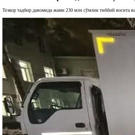
Тезкор тадбир давомида жами 230 млн сўмлик тиббий восита ва