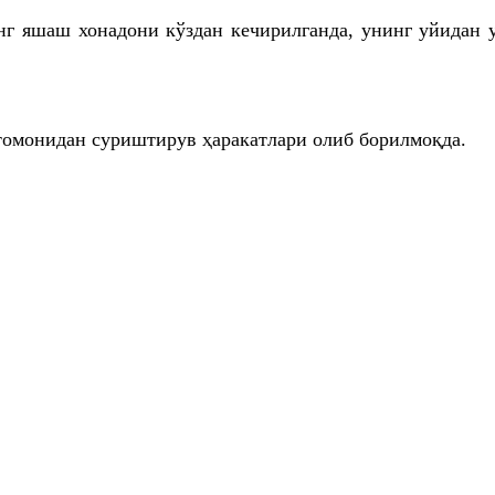
г яшаш хонадони кўздан кечирилганда, унинг уйидан 
томонидан суриштирув ҳаракатлари олиб борилмоқда.