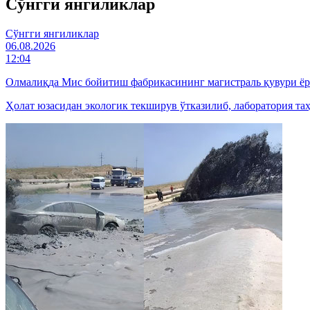
Cўнгги янгиликлар
Cўнгги янгиликлар
06.08.2026
12:04
Олмалиқда Мис бойитиш фабрикасининг магистраль қувури ё
Ҳолат юзасидан экологик текширув ўтказилиб, лаборатория та