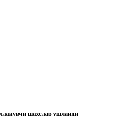
улланувчи шахслар ушланди