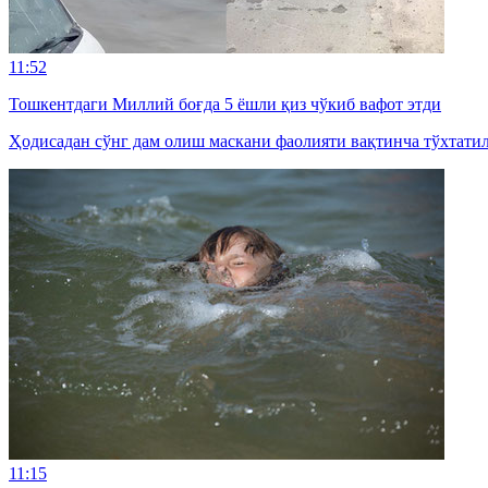
11:52
Тошкентдаги Миллий боғда 5 ёшли қиз чўкиб вафот этди
Ҳодисадан сўнг дам олиш маскани фаолияти вақтинча тўхтатил
11:15