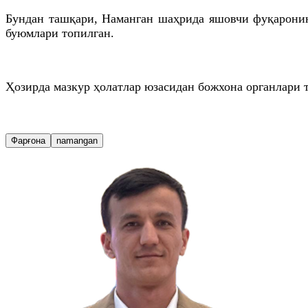
Бундан ташқари, Наманган шаҳрида яшовчи фуқаронин
буюмлари топилган.
Ҳозирда мазкур ҳолатлар юзасидан божхона органлари 
Фарғона
namangan