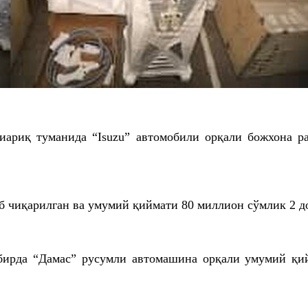
иариқ туманида “Isuzu” автомобили орқали божхона 
чиқарилган ва умумий қиймати 80 миллион сўмлик 2 дон
дбирда “Дамас” русумли автомашина орқали умумий қи