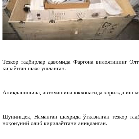
Тезкор тадбирлар давомида Фарғона вилоятининг Олт
кираётган шахс ушланган.
Аниқланишича, автомашина юкхонасида хорижда ишлаб 
Шунингдек, Наманган шаҳрида ўтказилган тезкор та
ноқонуний олиб кирилаётгани аниқланган.