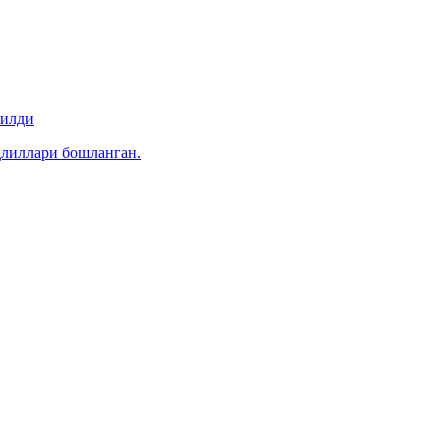
рилди
ҳлиллари бошланган.