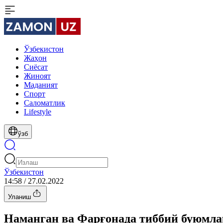
Ўзбекистон
Жаҳон
Сиёсат
Жиноят
Маданият
Спорт
Cаломатлик
Lifestyle
ўзб
Ўзбекистон
14:58 / 27.02.2022
Уланиш
Наманган ва Фарғонада тиббий буюмла