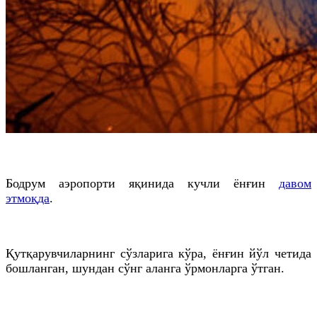
Бодрум аэропорти яқинида кучли ёнғин
давом
этмоқда
.
Қутқарувчиларнинг сўзларига кўра, ёнғин йўл четида
бошланган, шундан сўнг аланга ўрмонларга ўтган.