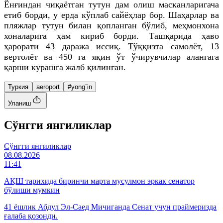
Ёнғиндан чиқаётган тутун дам олиш масканларигача
етиб борди, у ерда кўплаб сайёҳлар бор. Шаҳарлар ва
пляжлар тутун билан қопланган бўлиб, меҳмонхона
хоналарига ҳам кириб борди. Ташқарида ҳаво
ҳарорати 43 даража иссиқ. Тўққизта самолёт, 13
вертолёт ва 450 га яқин ўт ўчирувчилар алангага
қарши курашга жалб қилинган.
Туркия
aeroport
#yong`in
Уланиш
Cўнгги янгиликлар
Cўнгги янгиликлар
08.08.2026
11:41
АҚШ тарихида биринчи марта мусулмон эркак сенатор
бўлиши мумкин
41 ёшлик Абдул Эл-Саед Мичиганда Сенат учун праймеризда
ғалаба қозонди.