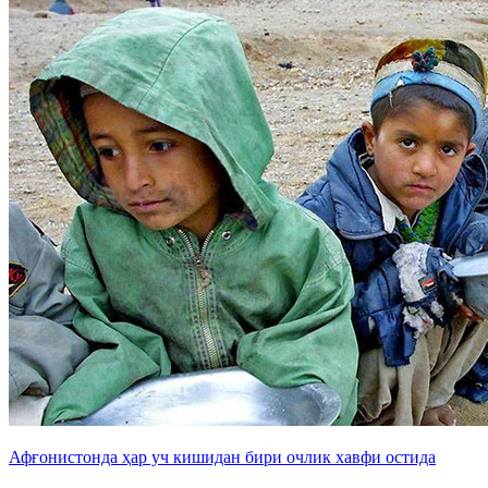
Афғонистонда ҳар уч кишидан бири очлик хавфи остида