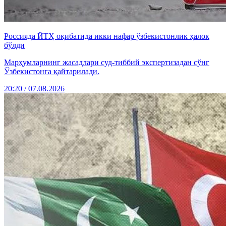
Россияда ЙТҲ оқибатида икки нафар ўзбекистонлик ҳалок
бўлди
Марҳумларнинг жасадлари суд-тиббий экспертизадан сўнг
Ўзбекистонга қайтарилади.
20:20 / 07.08.2026