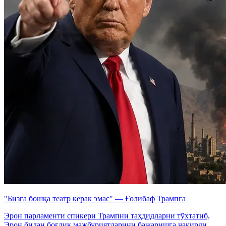
"Бизга бошқа театр керак эмас" — Ғолибаф Трампга
Эрон парламенти спикери Трампни таҳдидларни тўхтатиб,
Эрон билан боғлиқ мажбуриятларини бажаришга чақирди.