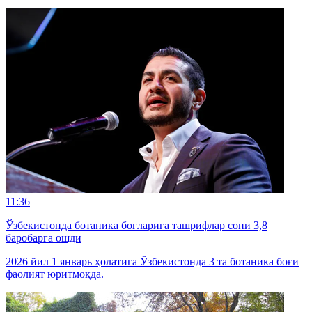
11:36
Ўзбекистонда ботаника боғларига ташрифлар сони 3,8
баробарга ошди
2026 йил 1 январь ҳолатига Ўзбекистонда 3 та ботаника боғи
фаолият юритмоқда.