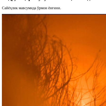
Сайёҳлик мавсумида ўрмон ёнғини.