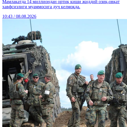
Мамлакатда 14 миллиондан ортиқ киши жиддий озиқ-овқат
хавфсизлиги муаммосига дуч келмоқда.
10:43 / 08.08.2026