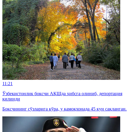
11:21
Ўзбекистонлик боксчи АҚШда ҳибсга олиниб, депортация
қилинди
Боксчининг сўзларига кўра, у қамоқхонада 45 кун сақланган.