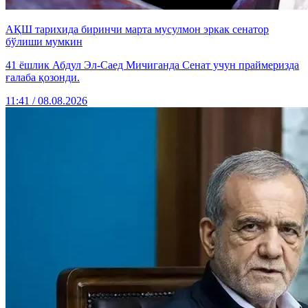
АҚШ тарихида биринчи марта мусулмон эркак сенатор
бўлиши мумкин
41 ёшлик Абдул Эл-Саед Мичиганда Сенат учун праймеризда
ғалаба қозонди.
11:41 / 08.08.2026