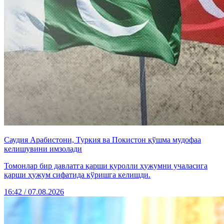
Саудия Арабистони, Туркия ва Покистон қўшма мудофаа
келишувини имзолади
Томонлар бир давлатга қарши қуролли ҳужумни учаласига
қарши ҳужум сифатида кўришга келишди.
16:42 / 07.08.2026