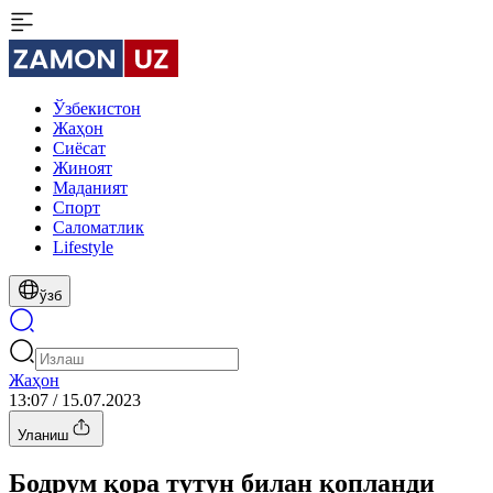
Ўзбекистон
Жаҳон
Сиёсат
Жиноят
Маданият
Спорт
Cаломатлик
Lifestyle
ўзб
Жаҳон
13:07 / 15.07.2023
Уланиш
Бодрум қора тутун билан қопланди