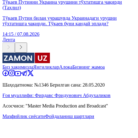
Тўқаев Путинни Украина урушини тўхтатишга чақирди
(Таҳлил)
Тўқаев Путин билан учрашувда Украинадаги урушни
тўхтатишга чақирди. Тўқаев буни қандай эплади?
14:15 / 07.08.2026
Лента
Биз ҳақимизда
Янгиликлар
Алоқа
Бизнинг жамоа
Шаҳодатнома: №1346 Берилган сана: 28.05.2020
Ғоя муаллифи: Фирдавс Фридунович Абдухаликов
Асосчиси: "Master Media Production and Broadcast"
Махфийлик сиёсати
Фойдаланиш шартлари