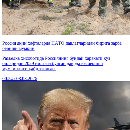
Россия яқин ҳафталарда НАТО давлатларидан бирига зарба
бериши мумкин
Разведка ҳисоботида Россиянинг бундай ҳаракати куз
ойларидан 2029 йилгача бўлган даврда юз бериши
мумкинлиги қайд этилган.
00:24 / 08.08.2026