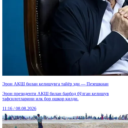
Эрон АҚШ билан келишувга тайёр эди — Пезешкиан
Эрон президенти АҚШ билан барбод бўлган келишув
тафсилотларини илк бор ошкор қилди.
11:16 / 08.08.2026