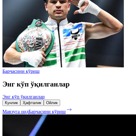
Барчасини кўриш
Энг кўп ўқилганлар
Энг кўп ўқилганлар
Кунлик
Ҳафталик
Ойлик
Мавзуга оид
Барчасини кўриш