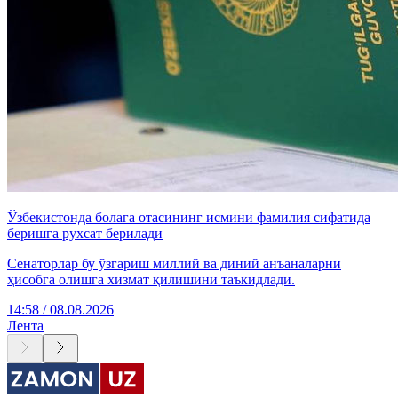
Ўзбекистонда болага отасининг исмини фамилия сифатида
беришга рухсат берилади
Сенаторлар бу ўзгариш миллий ва диний анъаналарни
ҳисобга олишга хизмат қилишини таъкидлади.
14:58 / 08.08.2026
Лента