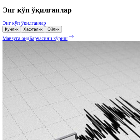
Энг кўп ўқилганлар
Энг кўп ўқилганлар
Кунлик
Ҳафталик
Ойлик
Мавзуга оид
Барчасини кўриш