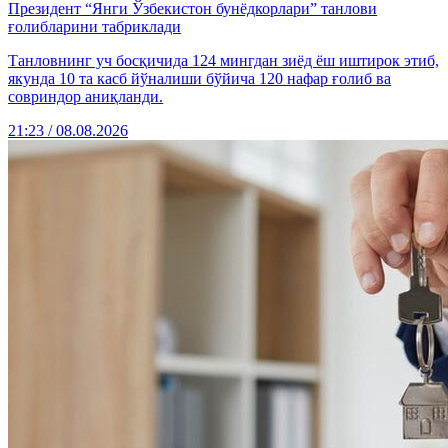
Президент “Янги Ўзбекистон бунёдкорлари” танлови
ғолибларини табриклади
Танловнинг уч босқичида 124 мингдан зиёд ёш иштирок этиб,
якунда 10 та касб йўналиши бўйича 120 нафар ғолиб ва
совриндор аниқланди.
21:23 / 08.08.2026