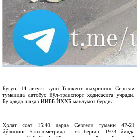
Бугун, 14 август куни Тошкент шаҳрининг Сергели
туманида автобус йўл-транспорт ҳодисасига учради.
Бу ҳақда шаҳар ИИББ ЙҲХБ маълумот берди.
Ҳолат соат 15:40 ларда Сергели тумани 4P-21
йўлининг 5-километрида юз берган. 1973 йилда