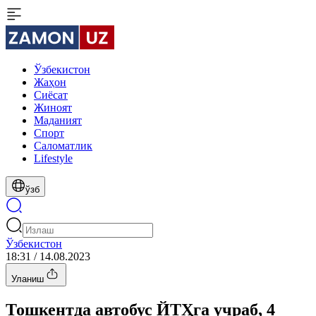
Ўзбекистон
Жаҳон
Сиёсат
Жиноят
Маданият
Спорт
Cаломатлик
Lifestyle
ўзб
Ўзбекистон
18:31 / 14.08.2023
Уланиш
Тошкентда автобус ЙТҲга учраб, 4