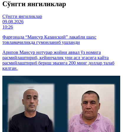
Cўнгги янгиликлар
Cўнгги янгиликлар
09.08.2026
10:26
Фарғонада “Мансур Казанский” лақабли шахс
товламачиликда гумонланиб ушланди
Арипов Мансур нотурар жойни аввал ўз номига
расмийлаштириб, кейинчалик уни асл эгасига қайта
расмийлаштириб бериш эвазига 200 минг доллар талаб
қилган.