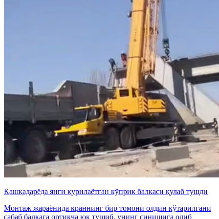
Қашқадарёда янги қурилаётган кўприк балкаси қулаб тушди
Монтаж жараёнида краннинг бир томони олдин кўтарилгани
сабаб балкага ортиқча юк тушиб, унинг синишига олиб