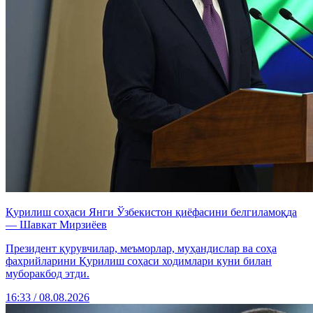
Қурилиш соҳаси Янги Ўзбекистон қиёфасини белгиламоқда
— Шавкат Мирзиёев
Президент қурувчилар, меъморлар, муҳандислар ва соҳа
фахрийларини Қурилиш соҳаси ходимлари куни билан
муборакбод этди.
16:33 / 08.08.2026