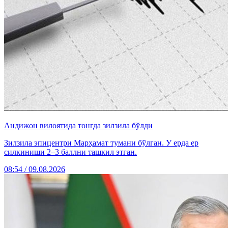
Андижон вилоятида тонгда зилзила бўлди
Зилзила эпицентри Марҳамат тумани бўлган. У ерда ер
силкиниши 2–3 баллни ташкил этган.
08:54 / 09.08.2026