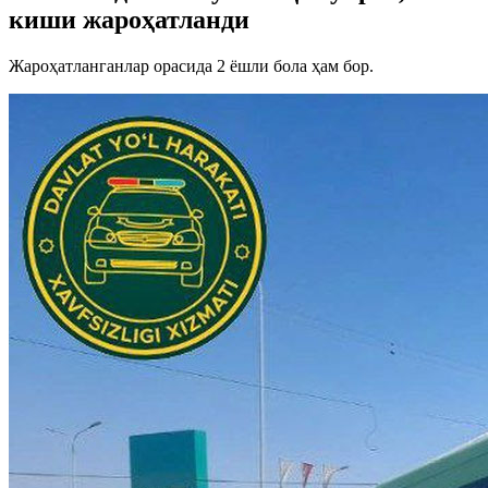
киши жароҳатланди
Жароҳатланганлар орасида 2 ёшли бола ҳам бор.