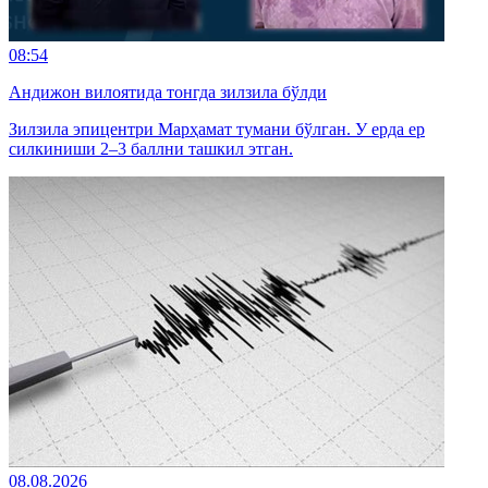
08:54
Андижон вилоятида тонгда зилзила бўлди
Зилзила эпицентри Марҳамат тумани бўлган. У ерда ер
силкиниши 2–3 баллни ташкил этган.
08.08.2026