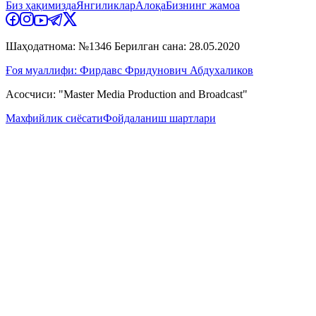
Биз ҳақимизда
Янгиликлар
Алоқа
Бизнинг жамоа
Шаҳодатнома: №1346 Берилган сана: 28.05.2020
Ғоя муаллифи: Фирдавс Фридунович Абдухаликов
Асосчиси: "Master Media Production and Broadcast"
Махфийлик сиёсати
Фойдаланиш шартлари