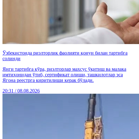
Ўзбекистонда риэлторлик фаолияти қонун билан тартибга
солинди
Янги тартибга кўра, риэлторлар махсус ўқитиш ва малака
имтиҳонидан ўтиб, сертификат олиши, ташкилотлар эса
Ягона реестрга киритилиши керак бўлади.
20:31 / 08.08.2026