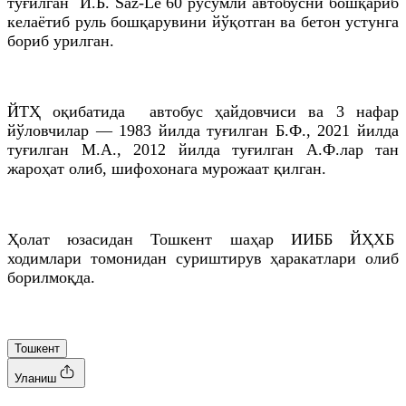
туғилган И.Б. Saz-Le 60 русумли автобусни бошқариб
келаётиб руль бошқарувини йўқотган ва бетон устунга
бориб урилган.
ЙТҲ оқибатида автобус ҳайдовчиси ва 3 нафар
йўловчилар — 1983 йилда туғилган Б.Ф., 2021 йилда
туғилган M.A., 2012 йилда туғилган A.Ф.лар тан
жароҳат олиб, шифохонага мурожаат қилган.
Ҳолат юзасидан Тошкент шаҳар ИИББ ЙҲХБ
ходимлари томонидан суриштирув ҳаракатлари олиб
борилмоқда.
Тошкент
Уланиш