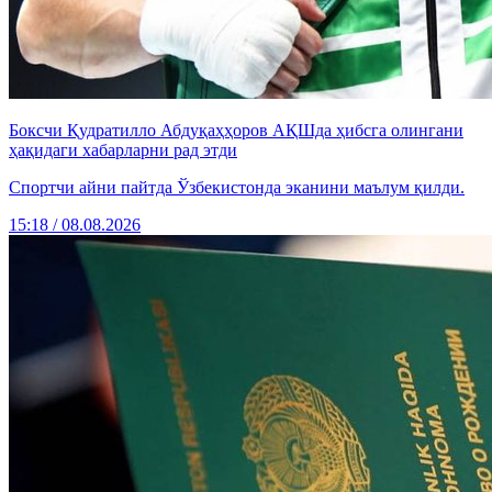
Боксчи Қудратилло Абдуқаҳҳоров АҚШда ҳибсга олингани
ҳақидаги хабарларни рад этди
Спортчи айни пайтда Ўзбекистонда эканини маълум қилди.
15:18 / 08.08.2026