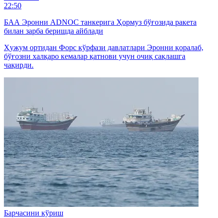
22:50
БАА Эронни ADNOC танкерига Ҳормуз бўғозида ракета
билан зарба беришда айблади
Ҳужум ортидан Форс кўрфази давлатлари Эронни қоралаб,
бўғозни халқаро кемалар қатнови учун очиқ сақлашга
чақирди.
Барчасини кўриш