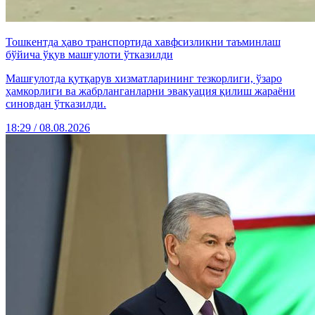
Тошкентда ҳаво транспортида хавфсизликни таъминлаш
бўйича ўқув машғулоти ўтказилди
Машғулотда қутқарув хизматларининг тезкорлиги, ўзаро
ҳамкорлиги ва жабрланганларни эвакуация қилиш жараёни
синовдан ўтказилди.
18:29 / 08.08.2026