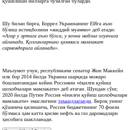
қўшилиши йилларга чўзилган бўларди.
Шу билан бирга, Боррел Украинанинг ЕИга аъзо
бўлиш истиқболини «жиддий муаммо» деб атади:
«
Агар у эртага аъзо бўлса, у ягона маблағ олувчига
айланади. Қолганларнинг ҳаммаси мамлакат
сармоядорига айланади».
Маълумот учун, республикачи сенатор Жон Маккейн
илк бор 2014 йилда Украина шарқида можаро
бошланганидан кейин Россияни «ёқилғи қуйиш
шохобчалари мамлакати» деб атаган. Шундан сўнг,
2020 йилда Путин Россия «ёнилғи қуйиш шохобчалари
мамлакати» эмаслигини
таъкидлаганди
. Бироқ унинг
қўшимча қилишича, Россия бюджетининг 70 фоизи
бўлмаса ҳам катта қисми нефть ва газ даромадлари
ҳисобига шаклланади.