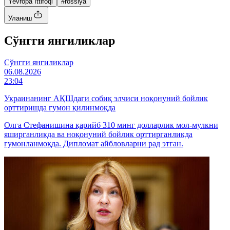
Yevropa Ittifoqi
#rossiya
Уланиш
Cўнгги янгиликлар
Cўнгги янгиликлар
06.08.2026
23:04
Украинанинг АҚШдаги собиқ элчиси ноқонуний бойлик
орттиришда гумон қилинмоқда
Олга Стефанишина қарийб 310 минг долларлик мол-мулкни
яширганликда ва ноқонуний бойлик орттирганликда
гумонланмоқда. Дипломат айбловларни рад этган.