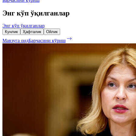
Барчасини кўриш
Энг кўп ўқилганлар
Энг кўп ўқилганлар
Кунлик
Ҳафталик
Ойлик
Мавзуга оид
Барчасини кўриш