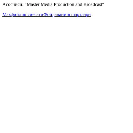
Асосчиси: "Master Media Production and Broadcast"
Махфийлик сиёсати
Фойдаланиш шартлари