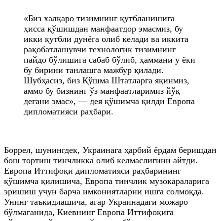
«Биз халқаро тизимнинг қутбланишига
ҳисса қўшишдан манфаатдор эмасмиз, бу
икки қутбли дунёга олиб келади ва иккита
рақобатлашувчи технологик тизимнинг
пайдо бўлишига сабаб бўлиб, ҳаммани у ёки
бу бирини танлашга мажбур қилади.
Шубҳасиз, биз Қўшма Штатларга яқинмиз,
аммо бу бизнинг ўз манфаатларимиз йўқ
дегани эмас», — дея қўшимча қилди Европа
дипломатияси раҳбари.
Боррел, шунингдек, Украинага ҳарбий ёрдам беришдан
бош тортиш тинчликка олиб келмаслигини айтди.
Европа Иттифоқи дипломатияси раҳбарининг
қўшимча қилишича, Европа тинчлик музокараларига
эришиш учун барча имкониятларни ишга солмоқда.
Унинг таъкидлашича, агар Украинадаги можаро
бўлмаганида, Киевнинг Европа Иттифоқига