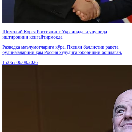
Шимолий Корея Россиянинг Украинадаги урушида
иштирокини кенгайтирмоқда
Разведка маълумотларига кўра, Пхенян баллистик ракета
бўлинмаларини ҳам Россия ҳудудига юборишни бошлаган.
15:06 / 06.08.2026