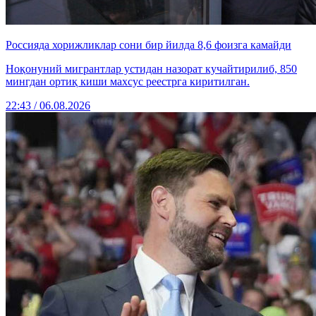
Россияда хорижликлар сони бир йилда 8,6 фоизга камайди
Ноқонуний мигрантлар устидан назорат кучайтирилиб, 850
мингдан ортиқ киши махсус реестрга киритилган.
22:43 / 06.08.2026