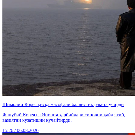
Шимолий Корея қисқа масофали баллистик ракета учирди
Жанубий Корея ва Япония ҳарбийлари синовни қайд этиб,
вазиятни кузатишни кучайтирди.
15:26 / 06.08.2026