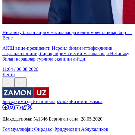
Нетаняху билан айрим масалаларда келишмовчиликлар бор —
Венс
АҚШ вице-президенти Исроил билан иттифоқчилик
сақланаётганини, бироқ айрим сиёсий масалаларда Нетаняху
билан қарашлар турлича эканини айтди.
11:04 / 06.08.2026
Лента
Биз ҳақимизда
Янгиликлар
Алоқа
Бизнинг жамоа
Шаҳодатнома: №1346 Берилган сана: 28.05.2020
Ғоя муаллифи: Фирдавс Фридунович Абдухаликов