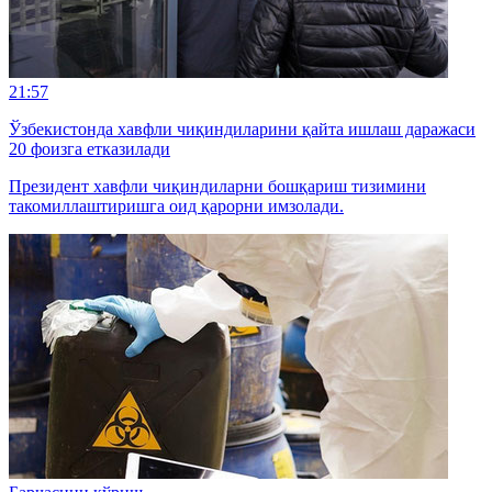
21:57
Ўзбекистонда хавфли чиқиндиларини қайта ишлаш даражаси
20 фоизга етказилади
Президент хавфли чиқиндиларни бошқариш тизимини
такомиллаштиришга оид қарорни имзолади.