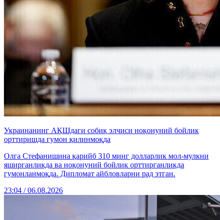
Украинанинг АҚШдаги собиқ элчиси ноқонуний бойлик
орттиришда гумон қилинмоқда
Олга Стефанишина қарийб 310 минг долларлик мол-мулкни
яширганликда ва ноқонуний бойлик орттирганликда
гумонланмоқда. Дипломат айбловларни рад этган.
23:04 / 06.08.2026