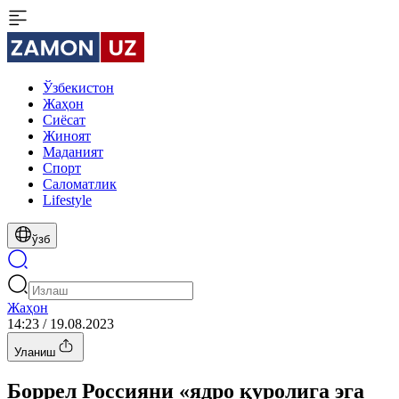
Ўзбекистон
Жаҳон
Сиёсат
Жиноят
Маданият
Спорт
Cаломатлик
Lifestyle
ўзб
Жаҳон
14:23 / 19.08.2023
Уланиш
Боррел Россияни «ядро қуролига эга