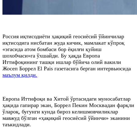
Россия иқтисодиёти ҳақиқий геосиёсий ўйинчилар
иқтисодига нисбатан жуда кичик, мамлакат кўпроқ
«эгасида атом бомбаси бор ёқилғи қуйиш
шохобчаси»га ўхшайди. Бу ҳақда Европа
Иттифоқининг ташқи ишлар бўйича олий вакили
Жосеп Боррел El Pais газетасига берган интервьюсида
маълум қилди.
Европа Иттифоқи ва Хитой ўртасидаги муносабатлар
ҳақида гапирар экан, Боррел Пекин Москвадан фарқли
ўлароқ, бугунги кунда бироз келишмовчиликлар
мавжуд бўлган «ҳақиқий геосиёсий ўйинчи» эканини
таъкидлади.