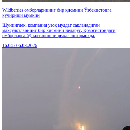
Wildberries омборларининг бир қисмини Ўзбекистонга
кўчириши мумкин
Шунингдек, компания узоқ муддат сақланадиган
маҳсулотларнинг бир қисмини Беларус, Қозоғистондаги
омборларга йўналтиришни режалаштирмоқда.
16:04 / 06.08.2026