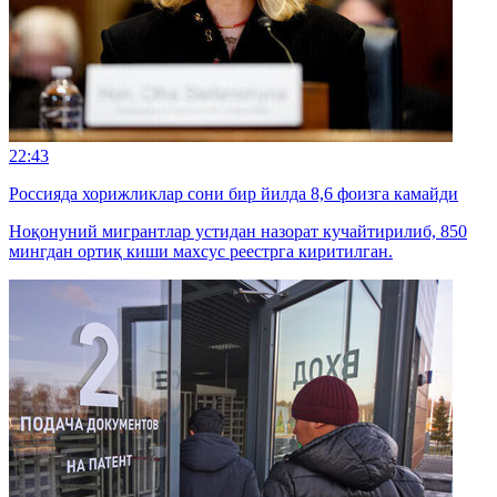
22:43
Россияда хорижликлар сони бир йилда 8,6 фоизга камайди
Ноқонуний мигрантлар устидан назорат кучайтирилиб, 850
мингдан ортиқ киши махсус реестрга киритилган.