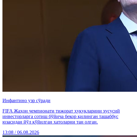
Инфантино узр сўради
FIFA Жаҳон чемпионати тижорат ҳуқуқларини хусусий
инвесторларга сотиш бўйича бекор қилинган ташаббус
юзасидан йўл қўйилган хатоларни тан олган.
13:08 / 06.08.2026