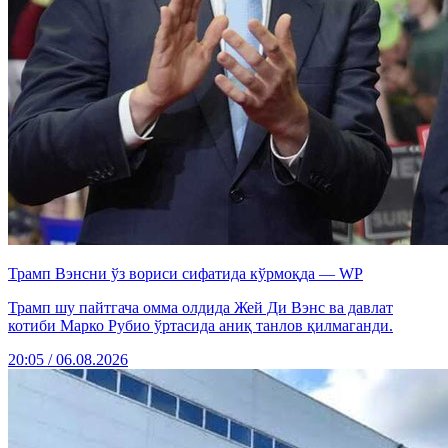
Трамп Вэнсни ўз вориси сифатида кўрмоқда — WP
Трамп шу пайтгача омма олдида Жей Ди Вэнс ва давлат
котиби Марко Рубио ўртасида аниқ танлов қилмаганди.
20:05 / 06.08.2026