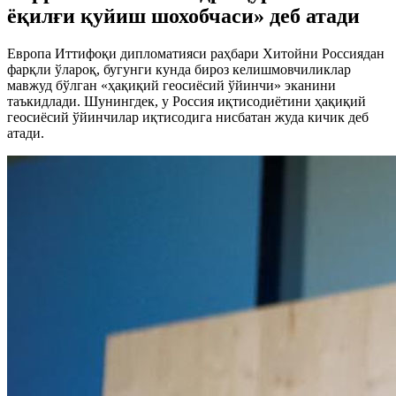
ёқилғи қуйиш шохобчаси» деб атади
Европа Иттифоқи дипломатияси раҳбари Хитойни Россиядан
фарқли ўлароқ, бугунги кунда бироз келишмовчиликлар
мавжуд бўлган «ҳақиқий геосиёсий ўйинчи» эканини
таъкидлади. Шунингдек, у Россия иқтисодиётини ҳақиқий
геосиёсий ўйинчилар иқтисодига нисбатан жуда кичик деб
атади.