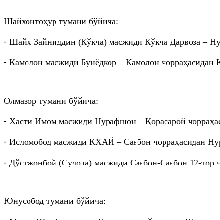
Шайхонтоҳур тумани бўйича:
⁃ Шайх Зайниддин (Кўкча) масжиди Кўкча Дарвоза – Ну
⁃ Камолон масжиди Бунёдкор – Камолон чорраҳасидан Ка
Олмазор тумани бўйича:
⁃ Хасти Имом масжиди Нурафшон – Қорасарой чорраҳас
⁃ Исломобод масжиди КХАЙ – Сағбон чорраҳасидан Нур
⁃ Дўстжонбой (Сулола) масжиди Сағбон-Сағбон 12-тор ч
Юнусобод тумани бўйича: