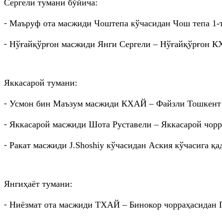
Сергели тумани бўйича:
⁃ Маъруф ота масжиди Чоштепа кўчасидан Чош тепа 1-т
⁃ Нўғайқўрғон масжиди Янги Сергели – Нўғайқўрғон К
Яккасарой тумани:
⁃ Усмон бин Маъзум масжиди КХАЙ – Файзли Тошкент 
⁃ Яккасарой масжиди Шота Руставели – Яккасарой чорра
⁃ Ракат масжиди J.Shoshiy кўчасидан Аския кўчасига қа
Янгиҳаёт тумани:
⁃ Ниёзмат ота масжиди ТХАЙ – Бинокор чорраҳасидан П