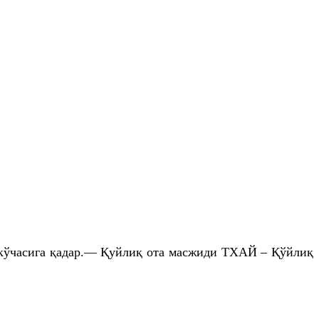
 кўчасига қадар.— Қуйлиқ ота масжиди ТХАЙ – Қўйлиқ