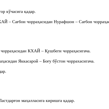
ор кўчасига қадар.
ХАЙ – Сағбон чорраҳасидан Нурафшон – Сағбон чорраҳас
чорраҳасидан КХАЙ – Қушбеги чорраҳасигача.
ҳасидан Яккасарой – Боғу бўстон чоррахасигача.
дар.
астдарғон маҳалласига киришга қадар.