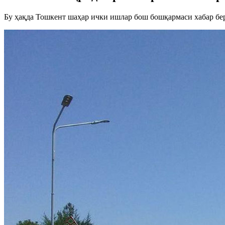
Бу ҳақда Тошкент шаҳар ички ишлар бош бошқармаси хабар бе