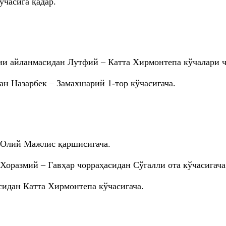
часига қадар.
ни айланмасидан Лутфий – Катта Хирмонтепа кўчалари ч
ан Назарбек – Замахшарий 1-тор кўчасигача.
 Олий Мажлис қаршисигача.
размий – Гавҳар чорраҳасидан Сўгалли ота кўчасигача
сидан Катта Хирмонтепа кўчасигача.