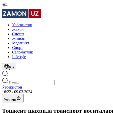
Ўзбекистон
Жаҳон
Сиёсат
Жиноят
Маданият
Спорт
Cаломатлик
Lifestyle
ўзб
Ўзбекистон
16:22 / 09.03.2024
Уланиш
Тошкент шаҳрида транспорт воситалар