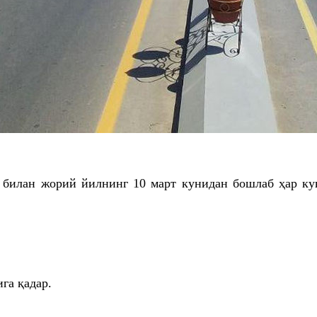
 билан жорий йилнинг 10 март кунидан бошлаб ҳар кун
га қадар.