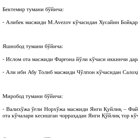
Бектемир тумани бўйича:
⁃ Алибек масжиди M.Avezov кўчасидан Хусайин Бойқаро
Яшнобод тумани бўйича:
⁃ Ислом ота масжиди Фарғона йўли кўчаси иккинчи дар
⁃ Али ибн Абу Толиб масжиди Чўлпон кўчасидан Салоҳи
Миробод тумани бўйича:
⁃ Валихўжа ўғли Норхўжа масжиди Янги Қуйлиқ – Фай
ота кўчалари кесишган чорраҳадан Янги Қўйлиқ тор кўч