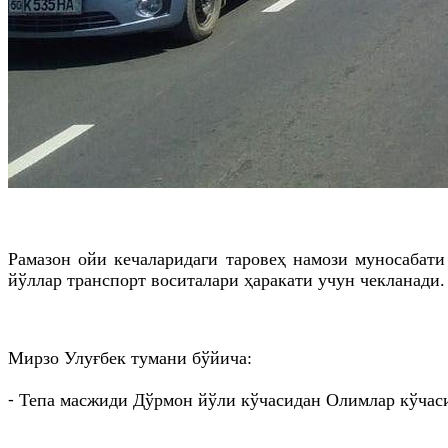
Рамазон ойи кечаларидаги таровеҳ намози муносабати
йўллар транспорт воситалари ҳаракати учун чекланади.
Мирзо Улуғбек тумани бўйича:
⁃ Тепа масжиди Дўрмон йўли кўчасидан Олимлар кўчаси