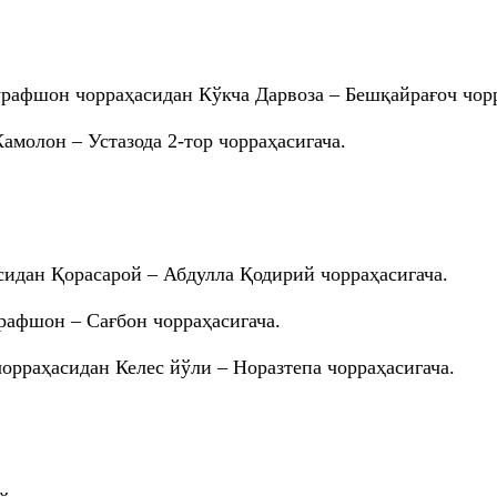
рафшон чорраҳасидан Кўкча Дарвоза – Бешқайрағоч чорр
молон – Устазода 2-тор чорраҳасигача.
идан Қорасарой – Абдулла Қодирий чорраҳасигача.
афшон – Сағбон чорраҳасигача.
орраҳасидан Келес йўли – Норазтепа чорраҳасигача.