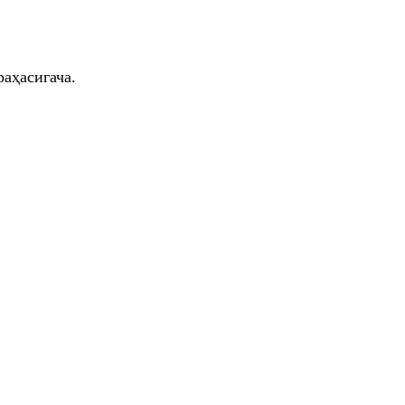
аҳасигача.