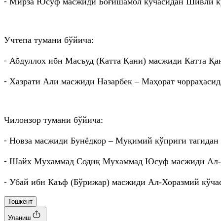
⁃ Мирза Юсуф масжиди Боғишамол кўчасидан Шивли кў
Учтепа тумани бўйича:
⁃ Абдуллох ибн Масъуд (Катта Қани) масжиди Катта Қа
⁃ Хазрати Али масжиди Назарбек – Маҳорат чорраҳасид
Чилонзор тумани бўйича:
⁃ Новза масжиди Бунёдкор – Муқимий кўприги тагидан
⁃ Шайх Мухаммад Содиқ Мухаммад Юсуф масжиди Ал-Хо
⁃ Убай ибн Каъф (Бўрижар) масжиди Ал-Хоразмий кўча
Тошкент
Уланиш