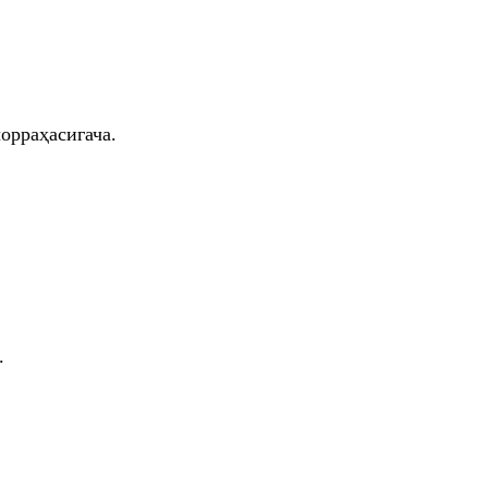
орраҳасигача.
.