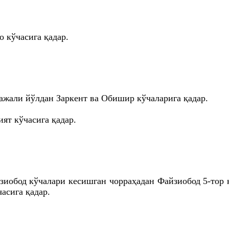
 кўчасига қадар.
ажали йўлдан Заркент ва Обишир кўчаларига қадар.
ят кўчасига қадар.
зиобод кўчалари кесишган чорраҳадан Файзиобод 5-тор
асига қадар.