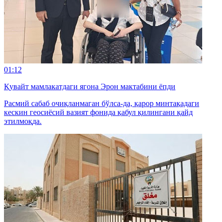
01:12
Қувайт мамлакатдаги ягона Эрон мактабини ёпди
Расмий сабаб очиқланмаган бўлса-да, қарор минтақадаги
кескин геосиёсий вазият фонида қабул қилингани қайд
этилмоқда.