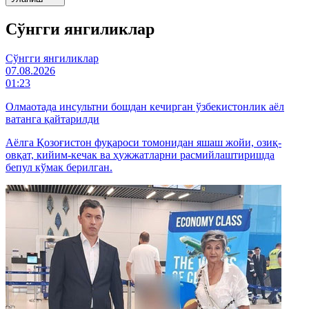
Cўнгги янгиликлар
Cўнгги янгиликлар
07.08.2026
01:23
Олмаотада инсультни бошдан кечирган ўзбекистонлик аёл
ватанга қайтарилди
Аёлга Қозоғистон фуқароси томонидан яшаш жойи, озиқ-
овқат, кийим-кечак ва ҳужжатларни расмийлаштиришда
бепул кўмак берилган.