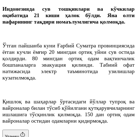
Индонезияда сув тошқинлари ва кўчкилар
оқибатида 21 киши ҳалок бўлди. Яна олти
нафарининг тақдири номаълумлигича қолмоқда.
Ўтган пайшанба куни Ғарбий Суматра провинциясида
ёғган кучли ёмғир 20 мингдан ортиқ уйни сув остида
қолдирди. 80 мингдан ортиқ одам вақтинчалик
бошпаналарга эвакуация қилинди. Табиий офат
натижасида электр таъминотида узилишлар
кузатилмоқда.
Қишлоқ ва шаҳарлар ўртасидаги йўллар тупроқ ва
вайроналар билан тўсиб қўйилгани қутқарувчиларнинг
ишлашига тўсқинлик қилмоқда. 150 дан ортиқ одам
вайроналар остидан одамларни қидирмоқда.
Уланиш