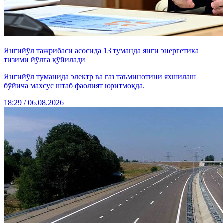
Янгийўл тажрибаси асосида 13 туманда янги энергетика
тизими йўлга қўйилади
Янгийўл туманида электр ва газ таъминотини яхшилаш
бўйича махсус штаб фаолият юритмоқда.
18:29 / 06.08.2026