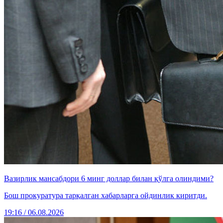
Вазирлик мансабдори 6 минг доллар билан қўлга олиндими?
Бош прокуратура тарқалган хабарларга ойдинлик киритди.
19:16 / 06.08.2026