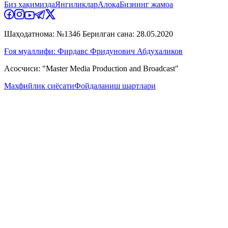
Биз ҳақимизда
Янгиликлар
Алоқа
Бизнинг жамоа
Шаҳодатнома: №1346 Берилган сана: 28.05.2020
Ғоя муаллифи: Фирдавс Фридунович Абдухаликов
Асосчиси: "Master Media Production and Broadcast"
Махфийлик сиёсати
Фойдаланиш шартлари