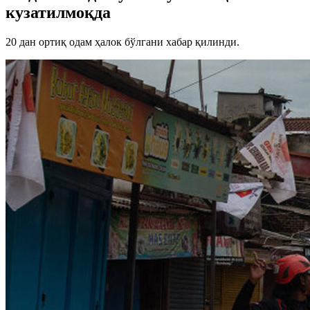
кузатилмоқда
20 дан ортиқ одам ҳалок бўлгани хабар қилинди.