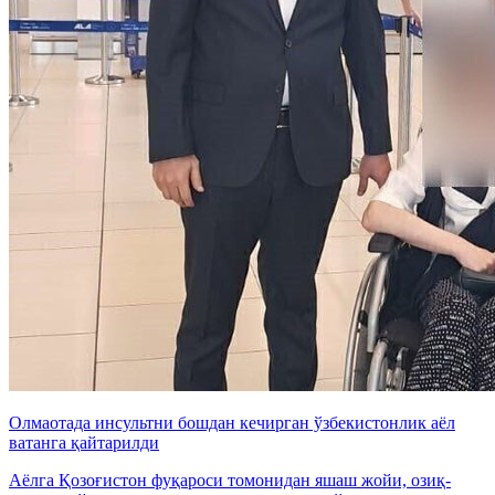
Олмаотада инсультни бошдан кечирган ўзбекистонлик аёл
ватанга қайтарилди
Аёлга Қозоғистон фуқароси томонидан яшаш жойи, озиқ-