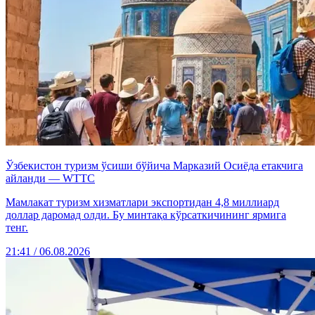
Ўзбекистон туризм ўсиши бўйича Марказий Осиёда етакчига
айланди — WTTC
Мамлакат туризм хизматлари экспортидан 4,8 миллиард
доллар даромад олди. Бу минтақа кўрсаткичининг ярмига
тенг.
21:41 / 06.08.2026