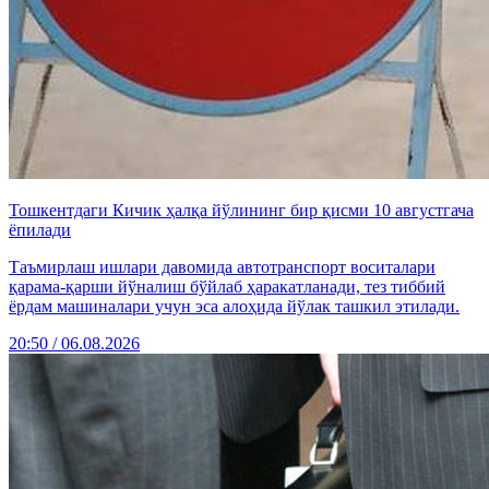
Тошкентдаги Кичик ҳалқа йўлининг бир қисми 10 августгача
ёпилади
Таъмирлаш ишлари давомида автотранспорт воситалари
қарама-қарши йўналиш бўйлаб ҳаракатланади, тез тиббий
ёрдам машиналари учун эса алоҳида йўлак ташкил этилади.
20:50 / 06.08.2026