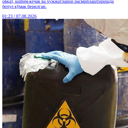
овқат, кийим-кечак ва ҳужжатларни расмийлаштиришда
бепул кўмак берилган.
01:23 / 07.08.2026