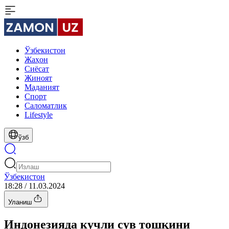
Ўзбекистон
Жаҳон
Сиёсат
Жиноят
Маданият
Спорт
Cаломатлик
Lifestyle
ўзб
Ўзбекистон
18:28 / 11.03.2024
Уланиш
Индонезияда кучли сув тошқини