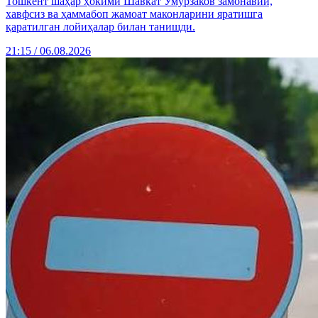
Тошкент шаҳар ҳокими Шавкат Умурзаков замонавий,
хавфсиз ва ҳаммабоп жамоат маконларини яратишга
қаратилган лойиҳалар билан танишди.
21:15 / 06.08.2026