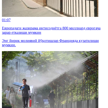
01:07
Европадаги жазирама иқтисодиётга 800 миллиард еврогача
зарар етказиши мумкин
Энг йирик молиявий йўқотишлар Францияда кузатилиши
мумкин.