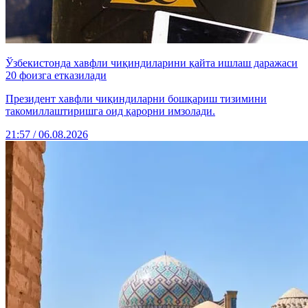
Ўзбекистонда хавфли чиқиндиларини қайта ишлаш даражаси
20 фоизга етказилади
Президент хавфли чиқиндиларни бошқариш тизимини
такомиллаштиришга оид қарорни имзолади.
21:57 / 06.08.2026