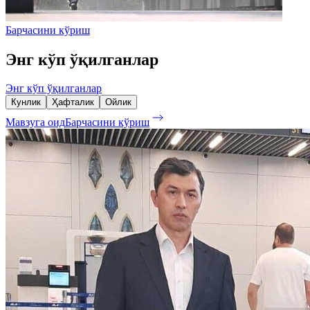
Барчасини кўриш
Энг кўп ўқилганлар
Энг кўп ўқилганлар
Кунлик
Ҳафталик
Ойлик
Мавзуга оид
Барчасини кўриш