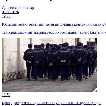
Cўнгги янгиликлар
08.08.2026
19:35
Россияда теракт режалаштирган ва Сурияга кетмоқчи бўлган с
Терговда уларнинг ақидапарастлик ғояларини тарғиб қилувчи м
18:52
Қашқадарёда янги қурилаётган кўприк балкаси қулаб тушди