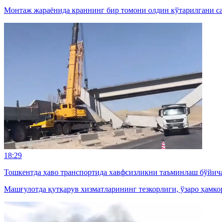
Монтаж жараёнида краннинг бир томони олдин кўтарилгани саб
18:29
Тошкентда ҳаво транспортида хавфсизликни таъминлаш бўйич
Машғулотда қутқарув хизматларининг тезкорлиги, ўзаро ҳамк