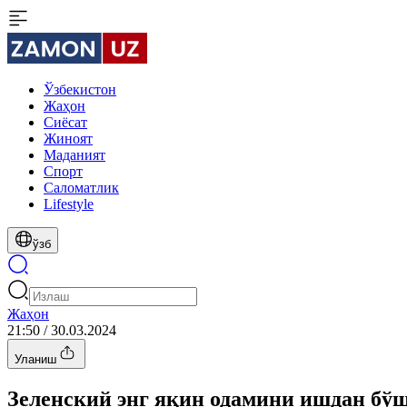
Ўзбекистон
Жаҳон
Сиёсат
Жиноят
Маданият
Спорт
Cаломатлик
Lifestyle
ўзб
Жаҳон
21:50 / 30.03.2024
Уланиш
Зеленский энг яқин одамини ишдан бў