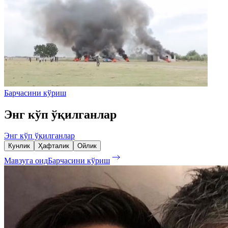
Барчасини кўриш
Энг кўп ўқилганлар
Энг кўп ўқилганлар
Кунлик
Ҳафталик
Ойлик
Мавзуга оид
Барчасини кўриш