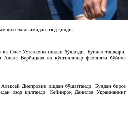
амчиси лавозимидан озод қилди.
в
ва Олег
Устенкони
ишдан бўшатди. Бундан ташқари,
ри
Алена
Вербицкая
ва кўнгиллилар фаолияти бўйича
 Алексей
Днепровни
ишдан бўшатганди. Бундан бироз
идан озод қилганди. Кейинроқ
Данилов
Украинанинг