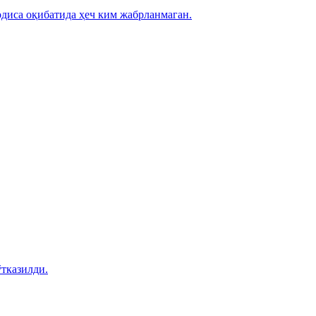
диса оқибатида ҳеч ким жабрланмаган.
тказилди.