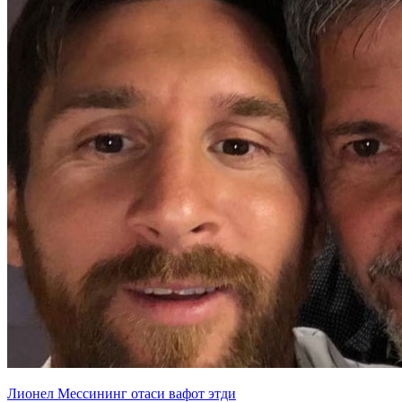
Лионел Мессининг отаси вафот этди