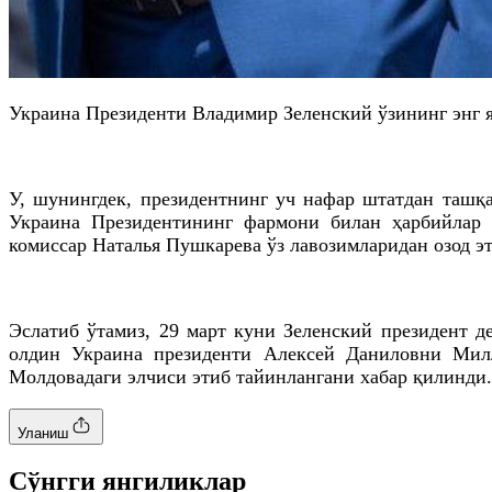
Украина Президенти Владимир Зеленский ўзининг энг
У, шунингдек, президентнинг уч нафар штатдан ташқ
Украина Президентининг фармони билан ҳарбийлар
комиссар
Наталья
Пушкарева
ўз лавозимларидан озод 
Эслатиб ўтамиз, 29 март куни Зеленский президент 
олдин Украина президенти Алексей
Даниловни
Милл
Молдовадаги
элчиси этиб тайинлангани хабар қилинди.
Уланиш
Cўнгги янгиликлар