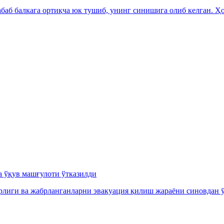
аб балкага ортиқча юк тушиб, унинг синишига олиб келган. Ҳо
а ўқув машғулоти ўтказилди
орлиги ва жабрланганларни эвакуация қилиш жараёни синовдан ў