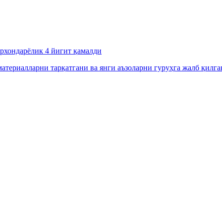
урхондарёлик 4 йигит қамалди
атериалларни тарқатгани ва янги аъзоларни гуруҳга жалб қилга