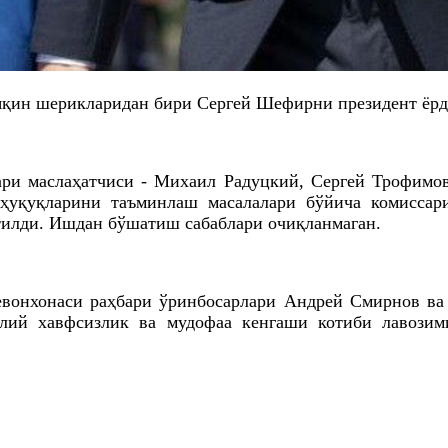
 яқин шерикларидан бири
Сергей
Шефирни
президент ёрд
ари маслаҳатчиси -
Михаил
Радуцкий
,
Сергей
Трофимо
 ҳуқуқларини таъминлаш масалалари бўйича комисса
этилди. Ишдан бўшатиш сабаблари
очиқланмаган
.
девонхонаси раҳбари ўринбосарлари Андрей
Смирнов
ва
ий хавфсизлик ва мудофаа кенгаши котиби лавозим