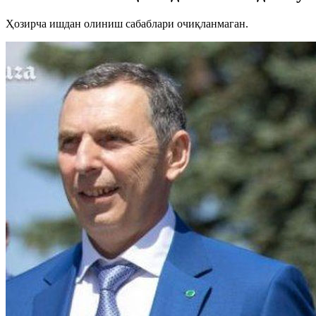
Ҳозирча ишдан олиниш сабаблари очиқланмаган.