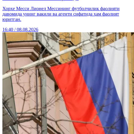
Хорхе Месси Лионел Мессининг футболчилик фаолияти
давомида унинг вакили ва агенти сифатида ҳам фаолият
юритган.
16:40 / 08.08.2026