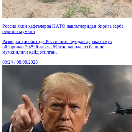
Россия яқин ҳафталарда НАТО давлатларидан бирига зарба
бериши мумкин
Разведка ҳисоботида Россиянинг бундай ҳаракати куз
ойларидан 2029 йилгача бўлган даврда юз бериши
мумкинлиги қайд этилган.
00:24 / 08.08.2026