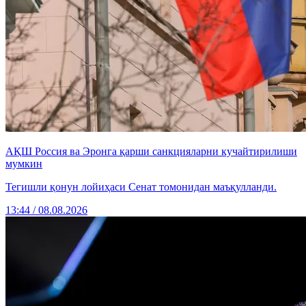
АҚШ Россия ва Эронга қарши санкцияларни кучайтирилиши
мумкин
Тегишли қонун лойиҳаси Сенат томонидан маъқулланди.
13:44 / 08.08.2026