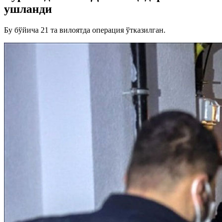
ушланди
Бу бўйича 21 та вилоятда операция ўтказилган.