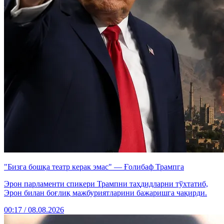
"Бизга бошқа театр керак эмас" — Ғолибаф Трампга
Эрон парламенти спикери Трампни таҳдидларни тўхтатиб,
Эрон билан боғлиқ мажбуриятларини бажаришга чақирди.
00:17 / 08.08.2026