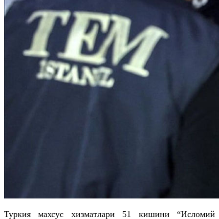
Туркия махсус хизматлари 51 кишини “Исломий