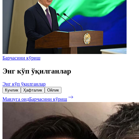
Барчасини кўриш
Энг кўп ўқилганлар
Энг кўп ўқилганлар
Кунлик
Ҳафталик
Ойлик
Мавзуга оид
Барчасини кўриш