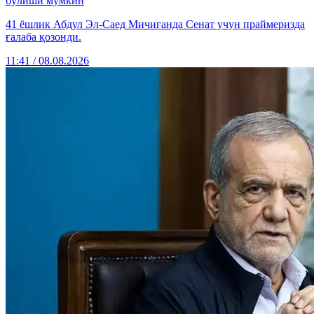
бўлиши мумкин
41 ёшлик Абдул Эл-Саед Мичиганда Сенат учун праймеризда
ғалаба қозонди.
11:41 / 08.08.2026