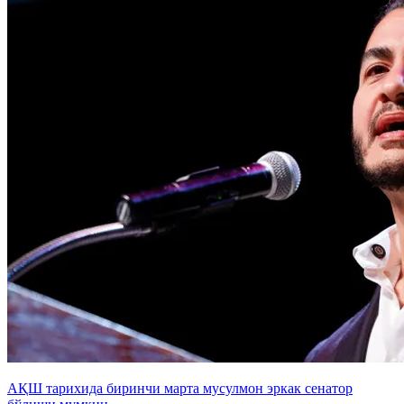
АҚШ тарихида биринчи марта мусулмон эркак сенатор