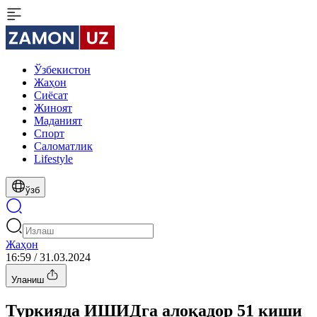
Ўзбекистон
Жаҳон
Сиёсат
Жиноят
Маданият
Спорт
Cаломатлик
Lifestyle
ўзб
Жаҳон
16:59 / 31.03.2024
Уланиш
Туркияда ИШИДга алоқадор 51 киши