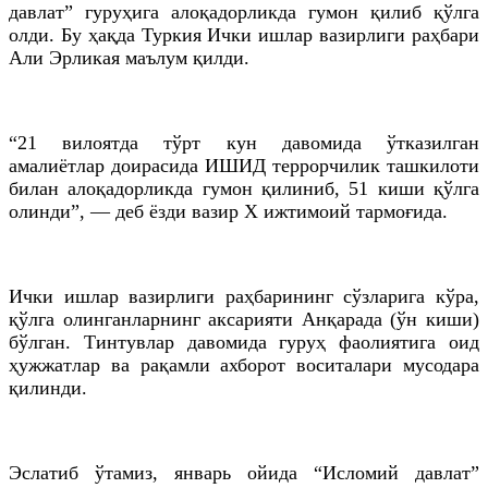
давлат” гуруҳига алоқадорликда гумон қилиб қўлга
олди. Бу ҳақда Туркия Ички ишлар вазирлиги раҳбари
Али
Эрликая
маълум қилди.
“21 вилоятда тўрт кун давомида ўтказилган
амалиётлар доирасида
ИШИД
террорчилик ташкилоти
билан алоқадорликда гумон қилиниб, 51 киши қўлга
олинди”, — деб ёзди вазир
Х
ижтимоий тармоғида.
Ички ишлар вазирлиги раҳбарининг сўзларига кўра,
қўлга олинганларнинг аксарияти Анқарада (ўн киши)
бўлган. Тинтувлар давомида гуруҳ фаолиятига оид
ҳужжатлар ва рақамли ахборот воситалари мусодара
қилинди.
Эслатиб ўтамиз, январь ойида “Исломий давлат”