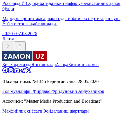
Россияда ЙТҲ оқибатида икки нафар ўзбекистонлик ҳалок
бўлди
Марҳумларнинг жасадлари суд-тиббий экспертизадан сўнг
Ўзбекистонга қайтарилади.
20:20 / 07.08.2026
Лента
Биз ҳақимизда
Янгиликлар
Алоқа
Бизнинг жамоа
Шаҳодатнома: №1346 Берилган сана: 28.05.2020
Ғоя муаллифи: Фирдавс Фридунович Абдухаликов
Асосчиси: "Master Media Production and Broadcast"
Махфийлик сиёсати
Фойдаланиш шартлари