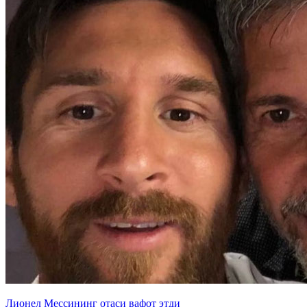
Лионел Мессининг отаси вафот этди