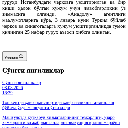
гуруҳи Истанбулдаги черковга уюштирилган ва бир
киши ҳалок бўлган ҳужум учун жавобгарликни ўз
зиммасига олганди. «
Анадолу
» агентлиги
маълумотларига кўра, 3 январь куни Туркия бўйлаб
черков ва
синагогаларга
ҳужум уюштирганликда гумон
қилинган 25 нафар гуруҳ аъзоси ҳибсга олинган.
Уланиш
Cўнгги янгиликлар
Cўнгги янгиликлар
08.08.2026
18:29
Тошкентда ҳаво транспортида хавфсизликни таъминлаш
бўйича ўқув машғулоти ўтказилди
Машғулотда қутқарув хизматларининг тезкорлиги, ўзаро
ҳамкорлиги ва жабрланганларни эвакуация қилиш жараёни
синовдан ўтказилди.