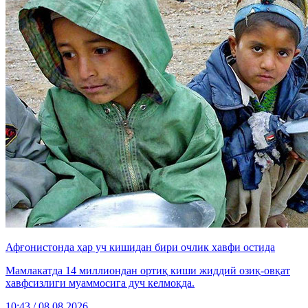
Афғонистонда ҳар уч кишидан бири очлик хавфи остида
Мамлакатда 14 миллиондан ортиқ киши жиддий озиқ-овқат
хавфсизлиги муаммосига дуч келмоқда.
10:43 / 08.08.2026