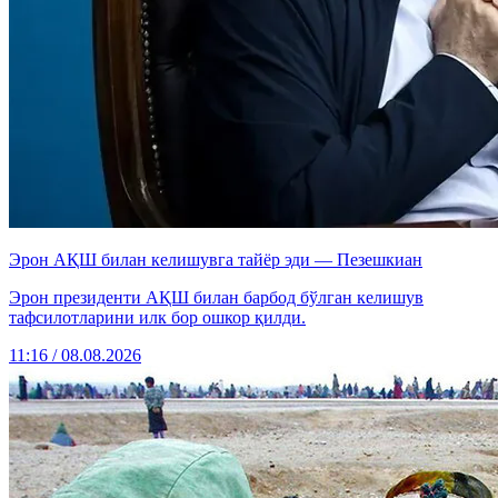
Эрон АҚШ билан келишувга тайёр эди — Пезешкиан
Эрон президенти АҚШ билан барбод бўлган келишув
тафсилотларини илк бор ошкор қилди.
11:16 / 08.08.2026