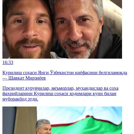
16:33
Қурилиш соҳаси Янги Ўзбекистон қиёфасини белгиламоқда
— Шавкат Мирзиёев
Президент қурувчилар, меъморлар, муҳандислар ва соҳа
фахрийларини Қурилиш соҳаси ходимлари куни билан
муборакбод этди.