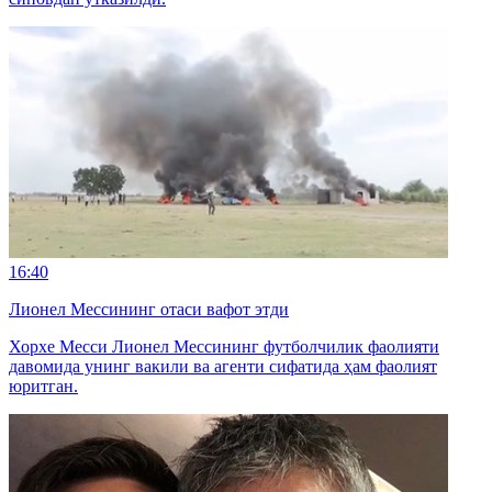
16:40
Лионел Мессининг отаси вафот этди
Хорхе Месси Лионел Мессининг футболчилик фаолияти
давомида унинг вакили ва агенти сифатида ҳам фаолият
юритган.