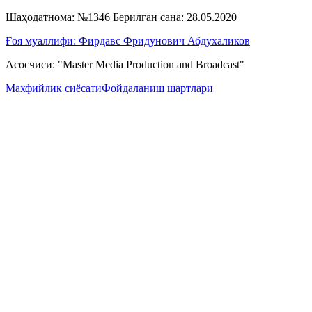
Шаҳодатнома: №1346 Берилган сана: 28.05.2020
Ғоя муаллифи: Фирдавс Фридунович Абдухаликов
Асосчиси: "Master Media Production and Broadcast"
Махфийлик сиёсати
Фойдаланиш шартлари