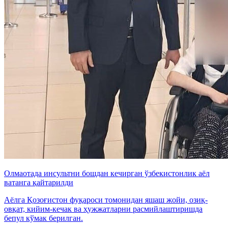
Олмаотада инсультни бошдан кечирган ўзбекистонлик аёл
ватанга қайтарилди
Аёлга Қозоғистон фуқароси томонидан яшаш жойи, озиқ-
овқат, кийим-кечак ва ҳужжатларни расмийлаштиришда
бепул кўмак берилган.