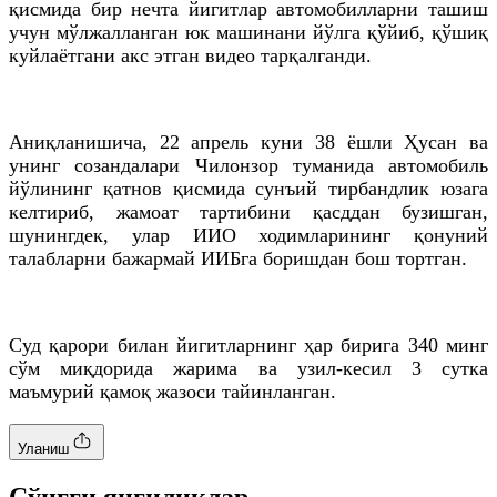
қисмида бир нечта йигитлар автомобилларни ташиш
учун мўлжалланган юк машинани йўлга қўйиб, қўшиқ
куйлаётгани акс этган видео тарқалганди.
Аниқланишича, 22 апрель куни 38 ёшли Ҳусан ва
унинг созандалари Чилонзор туманида автомобиль
йўлининг қатнов қисмида сунъий тирбандлик юзага
келтириб, жамоат тартибини қасддан бузишган,
шунингдек, улар ИИО ходимларининг қонуний
талабларни бажармай ИИБга боришдан бош тортган.
Суд қарори билан йигитларнинг ҳар бирига 340 минг
сўм миқдорида жарима ва узил-кесил 3 сутка
маъмурий қамоқ жазоси тайинланган.
Уланиш
Cўнгги янгиликлар