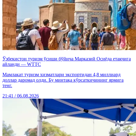
Ўзбекистон туризм ўсиши бўйича Марказий Осиёда етакчига
айланди — WTTC
Мамлакат туризм хизматлари экспортидан 4,8 миллиард
доллар даромад олди. Бу минтақа кўрсаткичининг ярмига
тенг.
21:41 / 06.08.2026