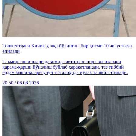
Тошкентдаги Кичик ҳалқа йўлининг бир қисми 10 августгача
ёпилади
Таъмирлаш ишлари давомида автотранспорт воситалари
қарама-қарши йўналиш бўйлаб ҳаракатланади, тез тиббий
ёрдам машиналари учун эса алоҳида йўлак ташкил этилади.
20:50 / 06.08.2026