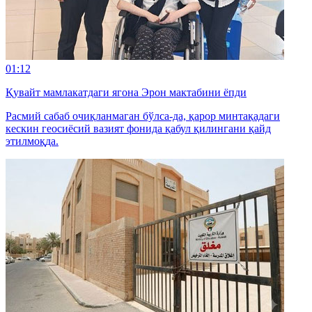
01:12
Қувайт мамлакатдаги ягона Эрон мактабини ёпди
Расмий сабаб очиқланмаган бўлса-да, қарор минтақадаги
кескин геосиёсий вазият фонида қабул қилингани қайд
этилмоқда.