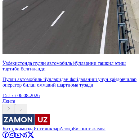
Ўзбекистонда пулли автомобиль йўлларини ташкил этиш
тартиби белгиланди
Пулли автомобиль йўлларидан фойдаланиш учун ҳайдовчилар
оператор билан оммавий шартнома тузади.
15:17 / 06.08.2026
Лента
Биз ҳақимизда
Янгиликлар
Алоқа
Бизнинг жамоа