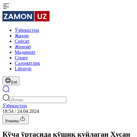
Ўзбекистон
Жаҳон
Сиёсат
Жиноят
Маданият
Спорт
Cаломатлик
Lifestyle
ўзб
Ўзбекистон
18:54 / 24.04.2024
Уланиш
Кўча ўртасида қўшиқ куйлаган Ҳусан