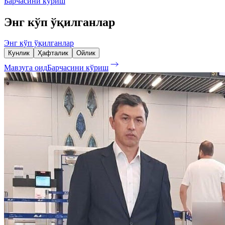
Барчасини кўриш
Энг кўп ўқилганлар
Энг кўп ўқилганлар
Кунлик
Ҳафталик
Ойлик
Мавзуга оид
Барчасини кўриш