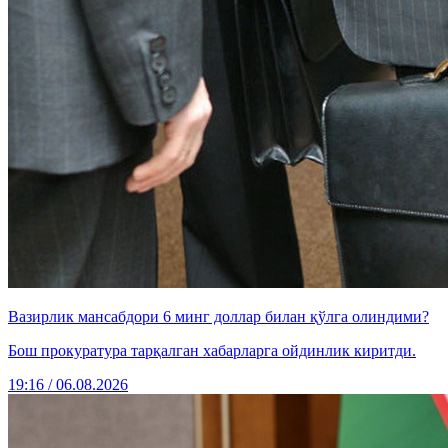
Вазирлик мансабдори 6 минг доллар билан қўлга олиндими?
Бош прокуратура тарқалган хабарларга ойдинлик киритди.
19:16 / 06.08.2026