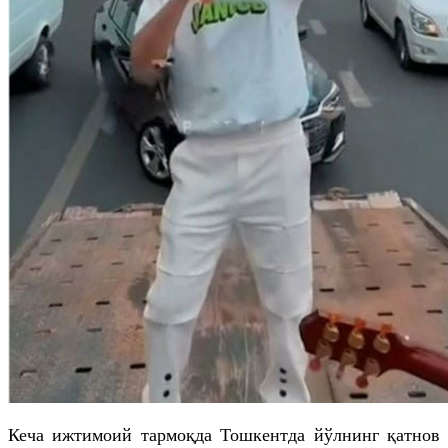
Кеча ижтимоий тармоқда Тошкентда йўлнинг қатнов