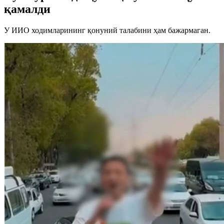
қамалди
У ИИО ходимларининг қонуний талабини ҳам бажармаган.