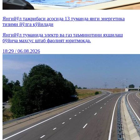
Янгийўл тажрибаси асосида 13 туманда янги энергетика
тизими йўлга қўйилади
Янгийўл туманида электр ва газ таъминотини яхшилаш
бўйича махсус штаб фаолият юритмоқда.
18:29 / 06.08.2026