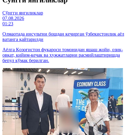
Cўнгги янгиликлар
07.08.2026
01:23
Олмаотада инсультни бошдан кечирган ўзбекистонлик аёл
ватанга қайтарилди
Аёлга Қозоғистон фуқароси томонидан яшаш жойи, озиқ-
овқат, кийим-кечак ва ҳужжатларни расмийлаштиришда
бепул кўмак берилган.