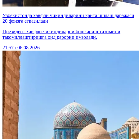
Ўзбекистонда хавфли чиқиндиларини қайта ишлаш даражаси
20 фоизга етказилади
Президент хавфли чиқиндиларни бошқариш тизимини
такомиллаштиришга оид қарорни имзолади.
21:57 / 06.08.2026