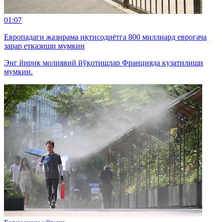
01:07
Европадаги жазирама иқтисодиётга 800 миллиард еврогача
зарар етказиши мумкин
Энг йирик молиявий йўқотишлар Францияда кузатилиши
мумкин.