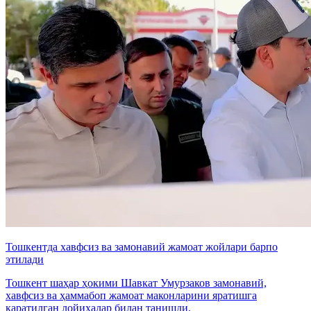
Тошкентда хавфсиз ва замонавий жамоат жойлари барпо
этилади
Тошкент шаҳар ҳокими Шавкат Умурзаков замонавий,
хавфсиз ва ҳаммабоп жамоат маконларини яратишга
қаратилган лойиҳалар билан танишди.