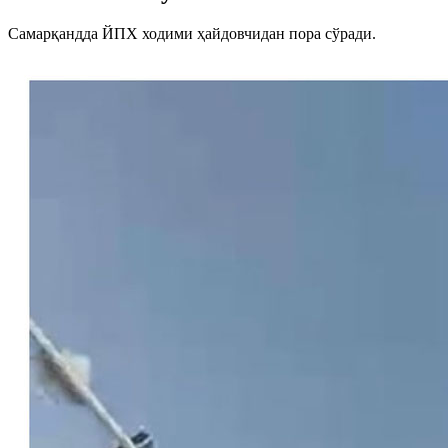
Самарқандда ЙПХ ходими ҳайдовчидан пора сўради.