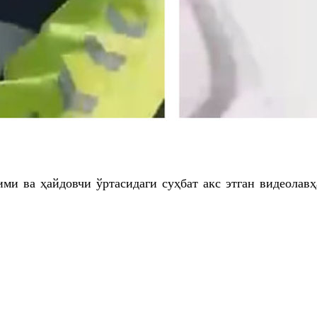
и ва ҳайдовчи ўртасидаги суҳбат акс этган видеолав