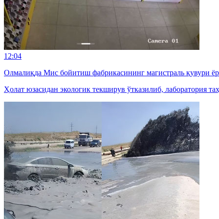
12:04
Олмалиқда Мис бойитиш фабрикасининг магистраль қувури ё
Ҳолат юзасидан экологик текширув ўтказилиб, лаборатория та