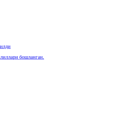
рилди
ҳлиллари бошланган.