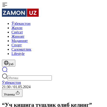
Ўзбекистон
Жаҳон
Сиёсат
Жиноят
Маданият
Спорт
Cаломатлик
Lifestyle
ўзб
Ўзбекистон
21:30 / 01.05.2024
Уланиш
“Уч кишига тушлик олиб келинг”