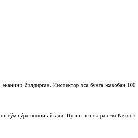
 эканини билдирган. Инспектор эса бунга жавобан 100
нг сўм сўраганини айтади. Пулни эса оқ рангли Nexia-3