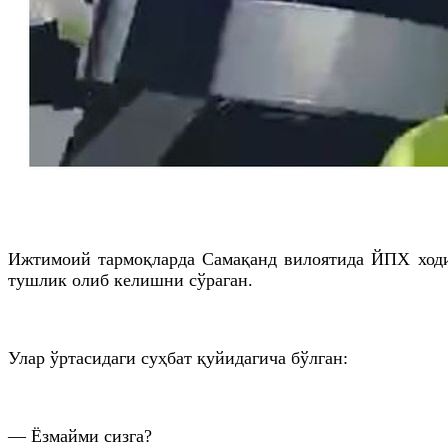
Ижтимоий тармоқларда Самақанд вилоятида ЙПХ ходим
тушлик олиб келишни сўраган.
Улар ўртасидаги суҳбат қуйидагича бўлган:
— Ёзмайми сизга?