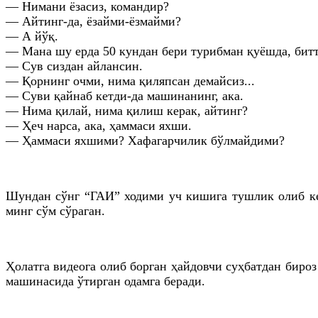
— Нимани ёзасиз, командир?
— Айтинг-да, ёзайми-ёзмайми?
— А йўқ.
— Мана шу ерда 50 кундан бери турибман қуёшда, битта
— Сув сиздан айлансин.
— Қорнинг очми, нима қиляпсан демайсиз...
— Суви қайнаб кетди-да машинанинг, ака.
— Нима қилай, нима қилиш керак, айтинг?
— Ҳеч нарса, ака, ҳаммаси яхши.
— Ҳаммаси яхшими? Хафагарчилик бўлмайдими?
Шундан сўнг “ГАИ” ходими уч кишига тушлик олиб кел
минг сўм сўраган.
Ҳолатга видеога олиб борган ҳайдовчи суҳбатдан бироз
машинасида ўтирган одамга беради.