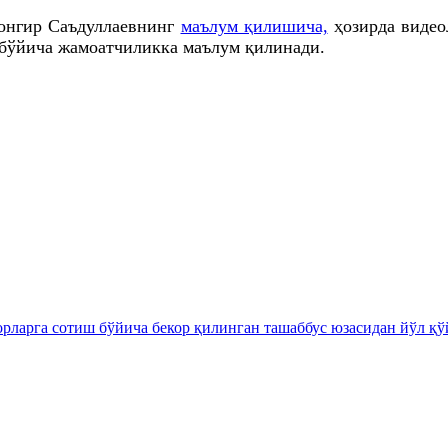
ҳонгир Саъдуллаевнинг
маълум қилишича,
ҳозирда видео
 бўйича жамоатчиликка маълум қилинади.
ларга сотиш бўйича бекор қилинган ташаббус юзасидан йўл қўй