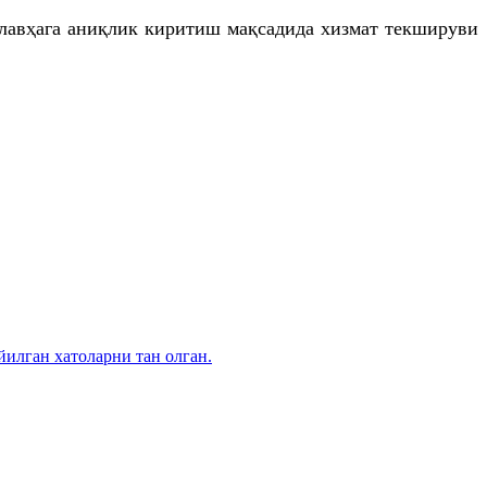
лавҳага аниқлик киритиш мақсадида хизмат текшируви
илган хатоларни тан олган.