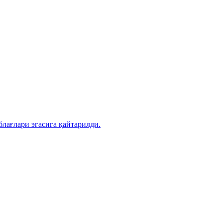
лағлари эгасига қайтарилди.