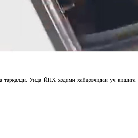
ҳа тарқалди. Унда ЙПХ ходими ҳайдовчидан уч кишига