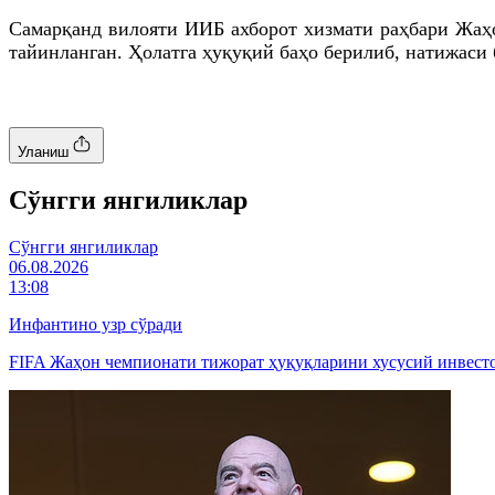
Самарқанд вилояти ИИБ ахборот хизмати раҳбари Жа
тайинланган. Ҳолатга ҳуқуқий баҳо берилиб, натижаси
Уланиш
Cўнгги янгиликлар
Cўнгги янгиликлар
06.08.2026
13:08
Инфантино узр сўради
FIFA Жаҳон чемпионати тижорат ҳуқуқларини хусусий инвестор