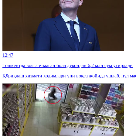
12:47
Тошкентда вояга етмаган бола дўкондан 6,2 млн сўм ўғирлади
Қўриқлаш хизмати ходимлари уни воқеа жойида ушлаб, пул маб