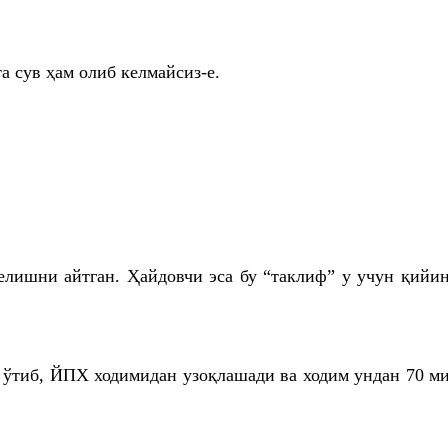
 сув ҳам олиб келмайсиз-е.
ишни айтган. Ҳайдовчи эса бу “таклиф” у учун қийин
 ўтиб, ЙПХ ходимидан узоқлашади ва ходим ундан 70 ми