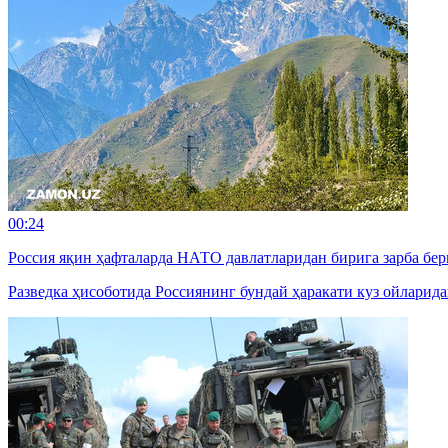
00:24
Россия яқин ҳафталарда НАТО давлатларидан бирига зарба б
Разведка ҳисоботида Россиянинг бундай ҳаракати куз ойларид