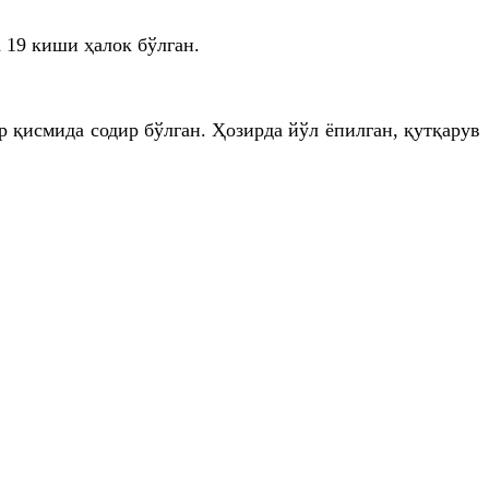
 19 киши ҳалок бўлган.
 қисмида содир бўлган. Ҳозирда йўл ёпилган, қутқарув