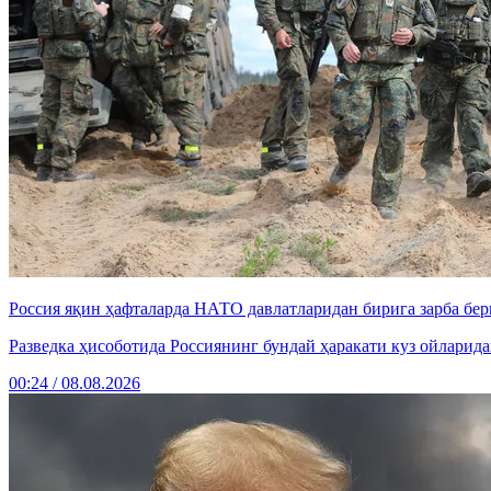
Россия яқин ҳафталарда НАТО давлатларидан бирига зарба б
Разведка ҳисоботида Россиянинг бундай ҳаракати куз ойларид
00:24 / 08.08.2026