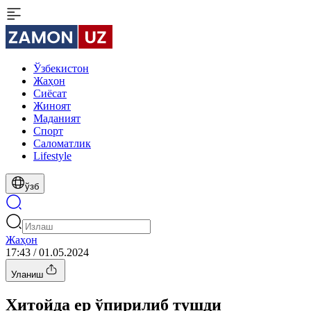
Ўзбекистон
Жаҳон
Сиёсат
Жиноят
Маданият
Спорт
Cаломатлик
Lifestyle
ўзб
Жаҳон
17:43 / 01.05.2024
Уланиш
Хитойда ер ўпирилиб тушди