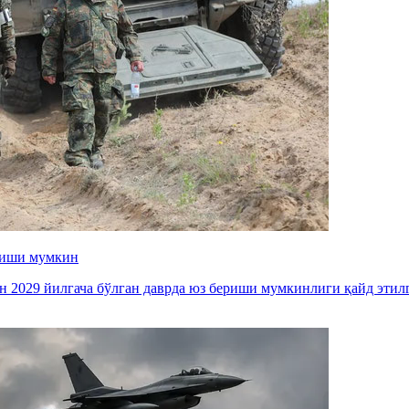
ериши мумкин
ан 2029 йилгача бўлган даврда юз бериши мумкинлиги қайд этил