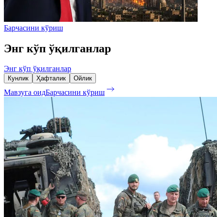
Барчасини кўриш
Энг кўп ўқилганлар
Энг кўп ўқилганлар
Кунлик
Ҳафталик
Ойлик
Мавзуга оид
Барчасини кўриш