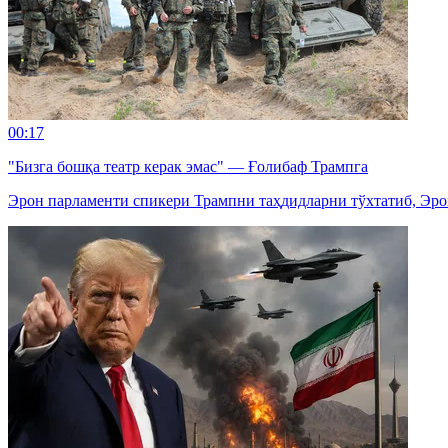
00:17
"Бизга бошқа театр керак эмас" — Ғолибаф Трампга
Эрон парламенти спикери Трампни таҳдидларни тўхтатиб, Эро