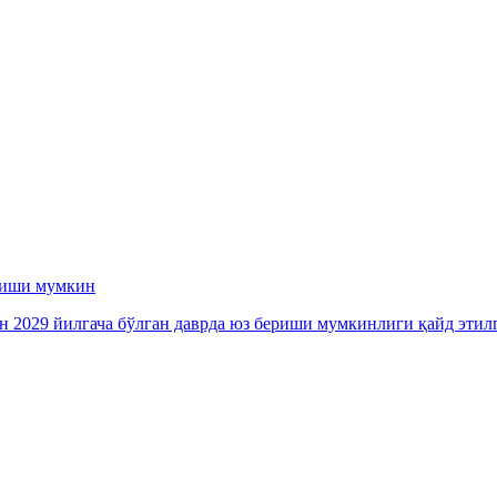
ериши мумкин
ан 2029 йилгача бўлган даврда юз бериши мумкинлиги қайд этил