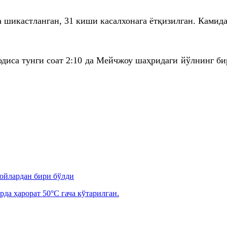
шикастланган, 31 киши касалхонага ётқизилган. Камида
одиса тунги соат 2:10
да
Мейчжоу
шаҳридаги
йўлнинг бир
 ойлардан бири бўлди
рда ҳарорат 50°C гача кўтарилган.