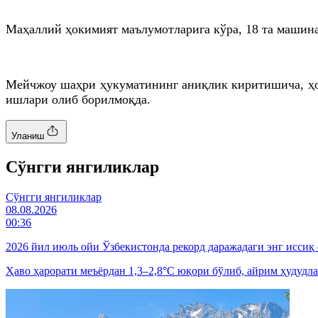
Маҳаллий ҳокимият маълумотларига кўра, 18
та
машина 
Мейчжоу
шаҳри ҳукуматининг аниқлик
киритишича
, ҳ
ишлари олиб борилмоқда.
Уланиш
Cўнгги янгиликлар
Cўнгги янгиликлар
08.08.2026
00:36
2026 йил июль ойи Ўзбекистонда рекорд даражадаги энг иссиқ
Ҳаво ҳарорати меъёрдан 1,3–2,8°C юқори бўлиб, айрим ҳудудла