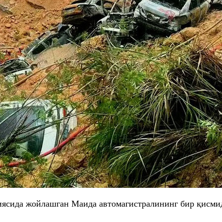
ясида жойлашган
Маида
автомагистралининг бир қисми