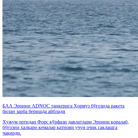
БАА Эронни ADNOC танкерига Ҳормуз бўғозида ракета
билан зарба беришда айблади
Ҳужум ортидан Форс кўрфази давлатлари Эронни қоралаб,
бўғозни халқаро кемалар қатнови учун очиқ сақлашга
чақирди.