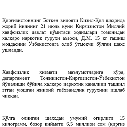
Қирғизистоннинг Боткен вилояти Қизил-Қия шаҳрида
жорий йилнинг 21 июль куни Қирғизистон Миллий
хавфсизлик давлат қўмитаси ходимлари томонидан
халқаро наркотик гуруҳи аъзоси, Д.M. 15 кг гашиш
моддасини Ўзбекистонга олиб ўтмоқчи бўлган шахс
ушланди.
Хавфсизлик хизмати маълумотларига кўра,
департамент Тожикистон-Қирғизистон-Ўзбекистон
йўналиши бўйича халқаро наркотик каналини ташкил
этган уюшган жиноий гиёҳвандлик гуруҳини ишлаб
чиққан.
Қўлга олинган шахсдан умумий оғирлиги 15
килограмм, бозор қиймати 6,5 миллион сом (қирғиз