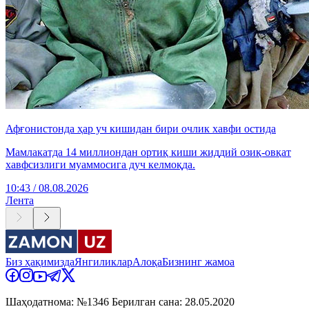
Афғонистонда ҳар уч кишидан бири очлик хавфи остида
Мамлакатда 14 миллиондан ортиқ киши жиддий озиқ-овқат
хавфсизлиги муаммосига дуч келмоқда.
10:43 / 08.08.2026
Лента
Биз ҳақимизда
Янгиликлар
Алоқа
Бизнинг жамоа
Шаҳодатнома: №1346 Берилган сана: 28.05.2020