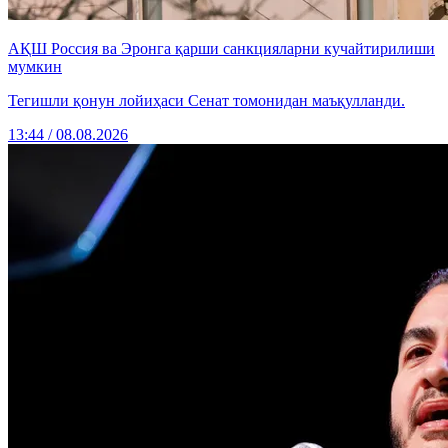
АҚШ Россия ва Эронга қарши санкцияларни кучайтирилиши
мумкин
Тегишли қонун лойиҳаси Сенат томонидан маъқулланди.
13:44 / 08.08.2026