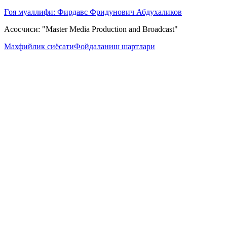
Ғоя муаллифи: Фирдавс Фридунович Абдухаликов
Асосчиси: "Master Media Production and Broadcast"
Махфийлик сиёсати
Фойдаланиш шартлари