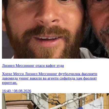
Лионел Мессининг отаси вафот этди
Хорхе Месси Лионел Мессининг футболчилик фаолияти
давомида унинг вакили ва агенти сифатида ҳам фаолият
юритган.
16:40 / 08.08.2026