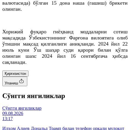
валютасида) бўлган 15 дона наша (гашиш) брикети
олинган.
Хорижий фуқаро гиёҳванд моддаларни сотиш
мақсадида Ўзбекистоннинг Фарғона вилоятига олиб
ўтишни мақсад қилганлиги аниқланди. 2024 йил 22
июль куни Ўш шаҳар суди қарори билан қўлга
олинган шахс 2024 йил 16 сентябргача ҳибсда
сақланади.
Қирғизистон
Уланиш
Cўнгги янгиликлар
Cўнгги янгиликлар
09.08.2026
13:17
Илҳом Алиев Дональд Трамп билан телефон орқали мулоқот