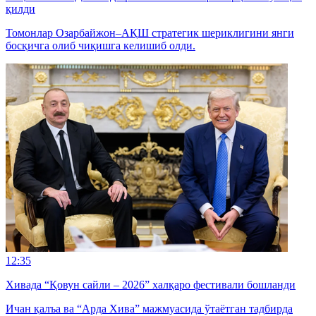
қилди
Томонлар Озарбайжон–АҚШ стратегик шериклигини янги
босқичга олиб чиқишга келишиб олди.
12:35
Хивада “Қовун сайли – 2026” халқаро фестивали бошланди
Ичан қалъа ва “Арда Хива” мажмуасида ўтаётган тадбирда