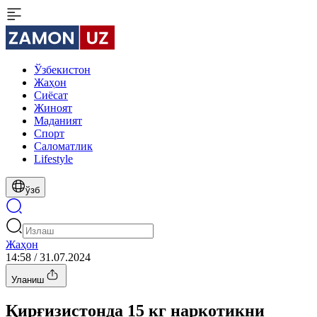
Ўзбекистон
Жаҳон
Сиёсат
Жиноят
Маданият
Спорт
Cаломатлик
Lifestyle
ўзб
Жаҳон
14:58 / 31.07.2024
Уланиш
Қирғизистонда 15 кг наркотикни