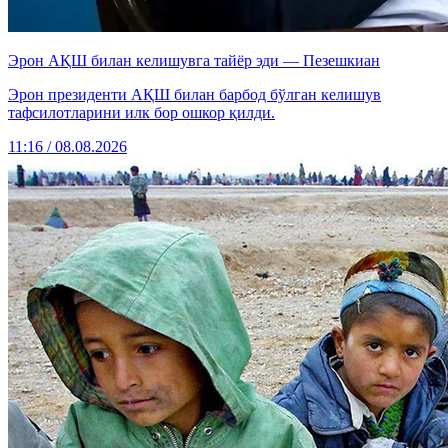
Эрон АҚШ билан келишувга тайёр эди — Пезешкиан
Эрон президенти АҚШ билан барбод бўлган келишув
тафсилотларини илк бор ошкор қилди.
11:16 / 08.08.2026