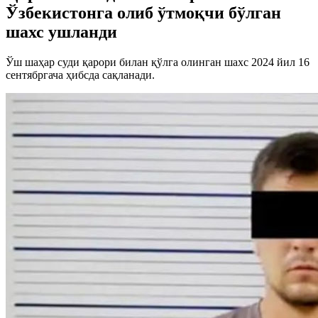
Ўзбекистонга олиб ўтмоқчи бўлган
шахс ушланди
Ўш шаҳар суди қарори билан қўлга олинган шахс 2024 йил 16
сентябргача ҳибсда сақланади.