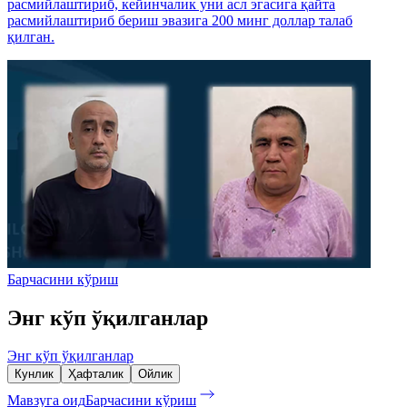
расмийлаштириб, кейинчалик уни асл эгасига қайта
расмийлаштириб бериш эвазига 200 минг доллар талаб
қилган.
Барчасини кўриш
Энг кўп ўқилганлар
Энг кўп ўқилганлар
Кунлик
Ҳафталик
Ойлик
Мавзуга оид
Барчасини кўриш