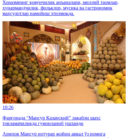
Хоразмнинг қовунчилик анъаналари, миллий таомлар,
ҳунармандчилик, фольклор, мусиқа ва гастрономик
маҳсулотлар намойиш этилмоқда.
10:26
Фарғонада “Мансур Казанский” лақабли шахс
товламачиликда гумонланиб ушланди
Арипов Мансур нотурар жойни аввал ўз номига