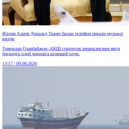
Илҳом Алиев Дональд Трамп билан телефон орқали мулоқот
қилди
Томонлар Озарбайжон–АҚШ стратегик шериклигини янги
босқичга олиб чиқишга келишиб олди.
13:17 / 09.08.2026