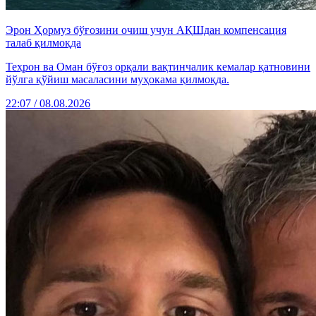
Эрон Ҳормуз бўғозини очиш учун АҚШдан компенсация
талаб қилмоқда
Теҳрон ва Оман бўғоз орқали вақтинчалик кемалар қатновини
йўлга қўйиш масаласини муҳокама қилмоқда.
22:07 / 08.08.2026