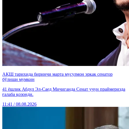
АҚШ тарихида биринчи марта мусулмон эркак сенатор
бўлиши мумкин
41 ёшлик Абдул Эл-Саед Мичиганда Сенат учун праймеризда
ғалаба қозонди.
11:41 / 08.08.2026