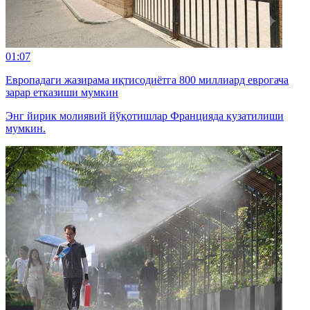
01:07
Европадаги жазирама иқтисодиётга 800 миллиард еврогача
зарар етказиши мумкин
Энг йирик молиявий йўқотишлар Францияда кузатилиши
мумкин.