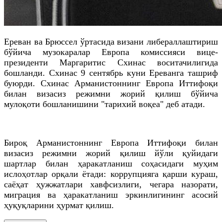
Ереван
ва
Брюссел
ўртасида визани либераллаштириш
бўйича музокаралар Европа комиссияси
вице
-
президенти
Маргаритис
Схинас
воситачилигида
бошланди.
Схинас
9 cентябрь куни
Ереванга
ташриф
буюрди.
Схинас
Арманистоннинг
Европа Иттифоқи
билан визасиз режимни жорий қилиш бўйича
мулоқоти бошланишини "тарихий воқеа" деб атади.
Бироқ
Арманистоннинг
Европа Иттифоқи билан
визасиз режимни жорий қилиш йўли қуйидаги
шартлар билан ҳаракатланиш соҳасидаги муҳим
ислоҳотлар орқали ётади: коррупцияга қарши кураш,
саёҳат ҳужжатлари хавфсизлиги, чегара назорати,
миграция ва ҳаракатланиш эркинлигининг асосий
ҳуқуқларини ҳурмат қилиш.