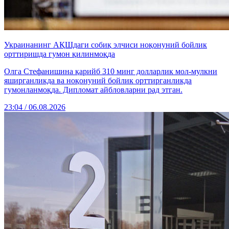
Украинанинг АҚШдаги собиқ элчиси ноқонуний бойлик
орттиришда гумон қилинмоқда
Олга Стефанишина қарийб 310 минг долларлик мол-мулкни
яширганликда ва ноқонуний бойлик орттирганликда
гумонланмоқда. Дипломат айбловларни рад этган.
23:04 / 06.08.2026