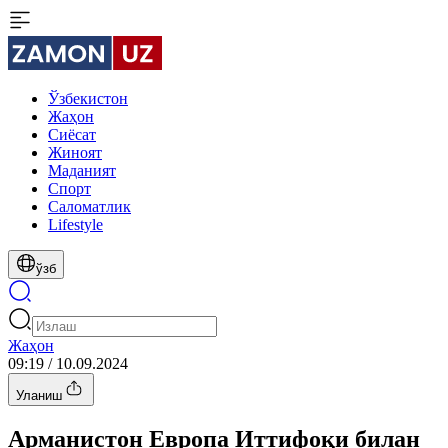
Ўзбекистон
Жаҳон
Сиёсат
Жиноят
Маданият
Спорт
Cаломатлик
Lifestyle
ўзб
Жаҳон
09:19 / 10.09.2024
Уланиш
Арманистон Европа Иттифоқи билан