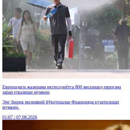
Европадаги жазирама иқтисодиётга 800 миллиард еврогача
зарар етказиши мумкин
Энг йирик молиявий йўқотишлар Францияда кузатилиши
мумкин.
01:07 / 07.08.2026