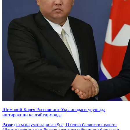
Шимолий Корея Россиянинг Украинадаги урушида
иштирокини кенгайтирмоқда
Разведка маълумотларига кўра, Пхенян баллистик ракета
бўлинмаларини ҳам Россия ҳудудига юборишни бошлаган.