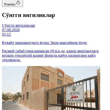
Уланиш
Cўнгги янгиликлар
Cўнгги янгиликлар
07.08.2026
01:12
Қувайт мамлакатдаги ягона Эрон мактабини ёпди
Расмий сабаб очиқланмаган бўлса-да, қарор минтақадаги
кескин геосиёсий вазият фонида қабул қилингани қайд
этилмоқда.