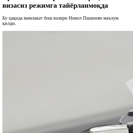
визасиз режимга тайёрланмоқда
Бу ҳақида мамлакат бош вазири Никол Пашинян маълум
қилди.