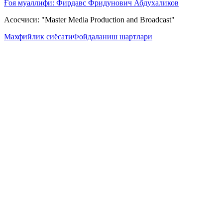
Ғоя муаллифи: Фирдавс Фридунович Абдухаликов
Асосчиси: "Master Media Production and Broadcast"
Махфийлик сиёсати
Фойдаланиш шартлари