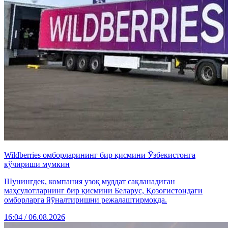
Wildberries омборларининг бир қисмини Ўзбекистонга
кўчириши мумкин
Шунингдек, компания узоқ муддат сақланадиган
маҳсулотларнинг бир қисмини Беларус, Қозоғистондаги
омборларга йўналтиришни режалаштирмоқда.
16:04 / 06.08.2026