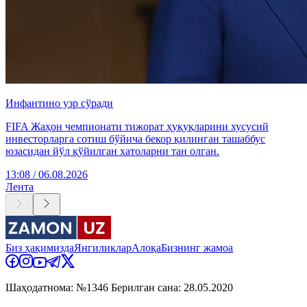
Инфантино узр сўради
FIFA Жаҳон чемпионати тижорат ҳуқуқларини хусусий
инвесторларга сотиш бўйича бекор қилинган ташаббус
юзасидан йўл қўйилган хатоларни тан олган.
13:08 / 06.08.2026
Лента
Биз ҳақимизда
Янгиликлар
Алоқа
Бизнинг жамоа
Шаҳодатнома: №1346 Берилган сана: 28.05.2020