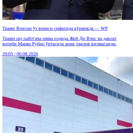
Трамп Вэнсни ўз вориси сифатида кўрмоқда — WP
Трамп шу пайтгача омма олдида Жей Ди Вэнс ва давлат
котиби Марко Рубио ўртасида аниқ танлов қилмаганди.
20:05 / 06.08.2026