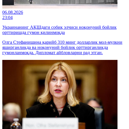
06.08.2026
23:04
Украинанинг АҚШдаги собиқ элчиси ноқонуний бойлик
орттиришда гумон қилинмоқда
Олга Стефанишина қарийб 310 минг долларлик мол-мулкни
яширганликда ва ноқонуний бойлик орттирганликда
гумонланмоқда. Дипломат айбловларни рад этган.