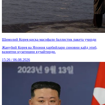
Шимолий Корея қисқа масофали баллистик ракета учирди
Жанубий Корея ва Япония ҳарбийлари синовни қайд этиб,
вазиятни кузатишни кучайтирди.
15:26 / 06.08.2026