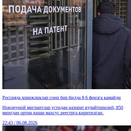
Россияда хорижликлар сони бир йилда 8,6 фоизга камайди
Ноқонуний мигрантлар устидан назорат кучайтирилиб, 850
мингдан ортиқ киши махсус реестрга киритилган.
22:43 / 06.08.2026