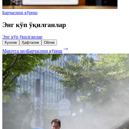
Барчасини кўриш
Энг кўп ўқилганлар
Энг кўп ўқилганлар
Кунлик
Ҳафталик
Ойлик
Мавзуга оид
Барчасини кўриш