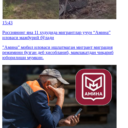
15:43
Россиянинг яна 11 ҳудудида мигрантлар учун “Амина”
иловаси мажбурий бўлади
"Амина” мобил иловаси ишлатмаган мигрант миграция
режимини бузган деб ҳисобланиб, мамлакатдан чиқариб
юборилиши мумкин.