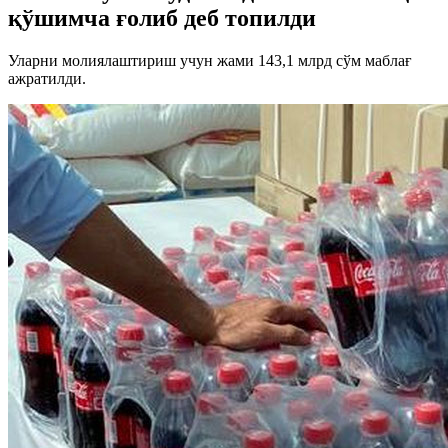
қўшимча ғолиб деб топилди
Уларни молиялаштириш учун жами 143,1 млрд сўм маблағ
ажратилди.