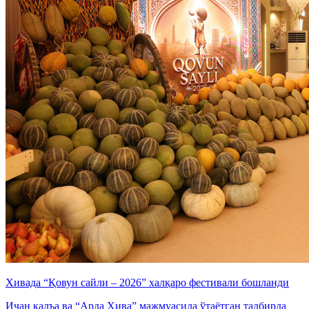
Хивада “Қовун сайли – 2026” халқаро фестивали бошланди
Ичан қалъа ва “Арда Хива” мажмуасида ўтаётган тадбирда