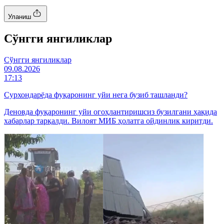
Уланиш
Cўнгги янгиликлар
Cўнгги янгиликлар
09.08.2026
17:13
Сурхондарёда фуқаронинг уйи нега бузиб ташланди?
Деновда фуқаронинг уйи огоҳлантиришсиз бузилгани ҳақида
хабарлар тарқалди. Вилоят МИБ ҳолатга ойдинлик киритди.