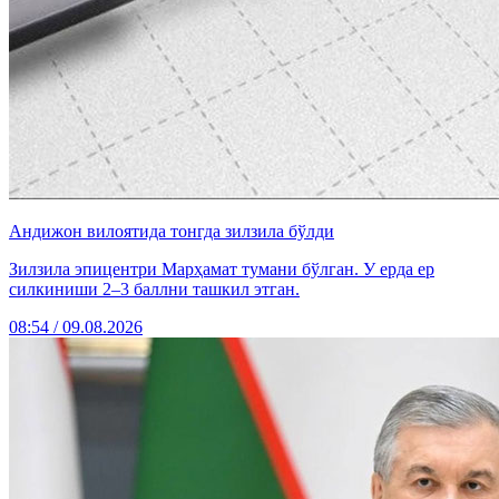
Андижон вилоятида тонгда зилзила бўлди
Зилзила эпицентри Марҳамат тумани бўлган. У ерда ер
силкиниши 2–3 баллни ташкил этган.
08:54 / 09.08.2026