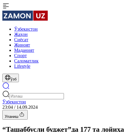
Ўзбекистон
Жаҳон
Сиёсат
Жиноят
Маданият
Спорт
Cаломатлик
Lifestyle
ўзб
Ўзбекистон
23:04 / 14.09.2024
Уланиш
“Ташаббусли буджет”да 177 та лойиҳа