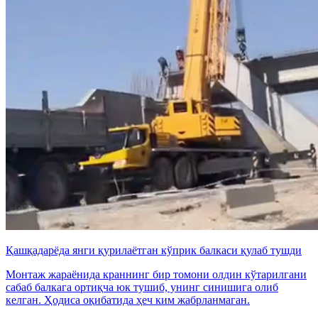
Қашқадарёда янги қурилаётган кўприк балкаси қулаб тушди
Монтаж жараёнида краннинг бир томони олдин кўтарилгани
сабаб балкага ортиқча юк тушиб, унинг синишига олиб
келган. Ҳодиса оқибатида ҳеч ким жабрланмаган.