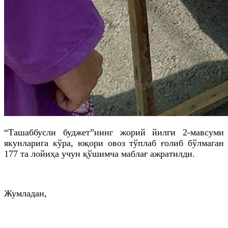
“Ташаббусли
буджет
”
нинг
жорий йилги 2-мавсуми
якунларига кўра, юқори овоз тўплаб ғолиб бўлмаган
177
та
лойиҳа учун қўшимча маблағ ажратилди.
Жумладан,