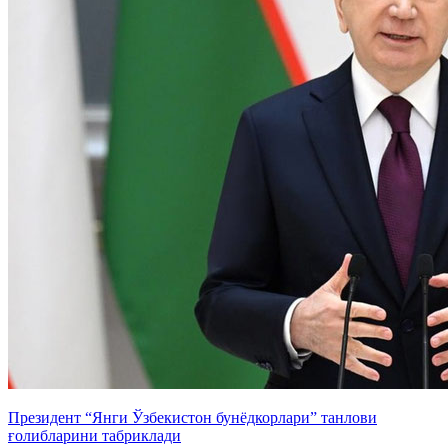
Президент “Янги Ўзбекистон бунёдкорлари” танлови
ғолибларини табриклади