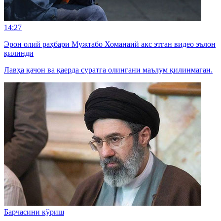
14:27
Эрон олий раҳбари Мужтабо Хоманаий акс этган видео эълон
қилинди
Лавҳа қачон ва қаерда суратга олингани маълум қилинмаган.
Барчасини кўриш