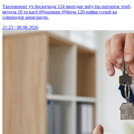
Танловнинг уч босқичида 124 мингдан зиёд ёш иштирок этиб,
якунда 10 та касб йўналиши бўйича 120 нафар ғолиб ва
совриндор аниқланди.
21:23 / 08.08.2026