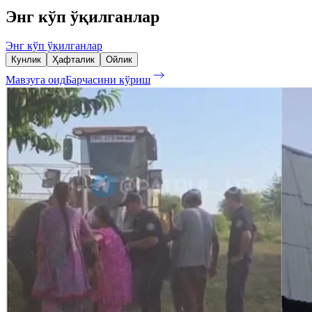
Энг кўп ўқилганлар
Энг кўп ўқилганлар
Кунлик
Ҳафталик
Ойлик
Мавзуга оид
Барчасини кўриш