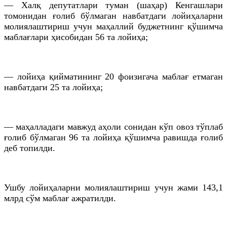
— Халқ депутатлари туман (шаҳар) Кенгашлари
томонидан ғолиб бўлмаган навбатдаги лойиҳаларни
молиялаштириш учун маҳаллий
буджетнинг
қўшимча
маблағлари ҳисобидан 56
та
лойиҳа;
— лойиҳа қийматининг 20 фоизигача маблағ етмаган
навбатдаги 25
та
лойиҳа;
— маҳалладаги мавжуд аҳоли сонидан кўп овоз тўплаб
ғолиб бўлмаган 96
та
лойиҳа қўшимча равишда ғолиб
деб топилди.
Ушбу лойиҳаларни молиялаштириш учун жами 143,1
млрд
сўм маблағ ажратилди.