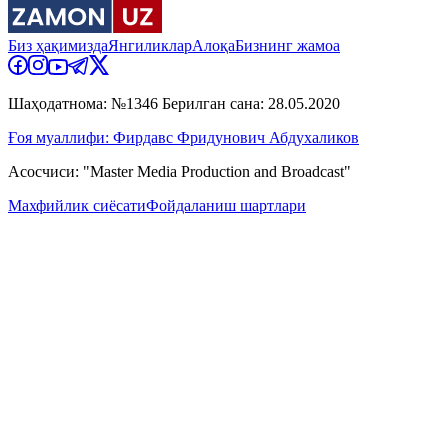
Биз ҳақимизда
Янгиликлар
Алоқа
Бизнинг жамоа
Шаҳодатнома: №1346 Берилган сана: 28.05.2020
Ғоя муаллифи: Фирдавс Фридунович Абдухаликов
Асосчиси: "Master Media Production and Broadcast"
Махфийлик сиёсати
Фойдаланиш шартлари