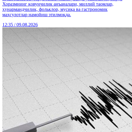
Хоразмнинг қовунчилик анъаналари, миллий таомлар,
ҳунармандчилик, фольклор, мусиқа ва гастрономик
маҳсулотлар намойиш этилмоқда.
12:35 / 09.08.2026