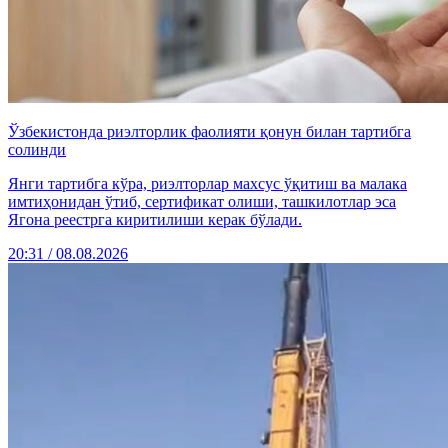
Ўзбекистонда риэлторлик фаолияти қонун билан тартибга
солинди
Янги тартибга кўра, риэлторлар махсус ўқитиш ва малака
имтиҳонидан ўтиб, сертификат олиши, ташкилотлар эса
Ягона реестрга киритилиши керак бўлади.
20:31 / 08.08.2026