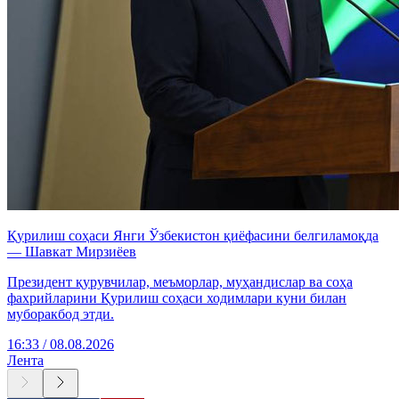
Қурилиш соҳаси Янги Ўзбекистон қиёфасини белгиламоқда
— Шавкат Мирзиёев
Президент қурувчилар, меъморлар, муҳандислар ва соҳа
фахрийларини Қурилиш соҳаси ходимлари куни билан
муборакбод этди.
16:33 / 08.08.2026
Лента