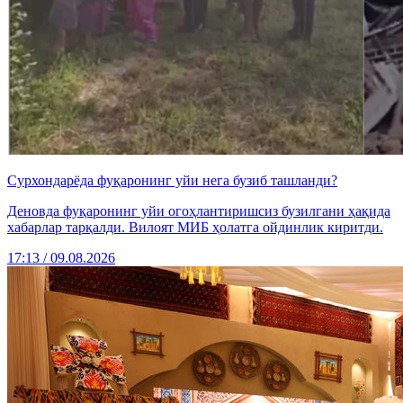
Сурхондарёда фуқаронинг уйи нега бузиб ташланди?
Деновда фуқаронинг уйи огоҳлантиришсиз бузилгани ҳақида
хабарлар тарқалди. Вилоят МИБ ҳолатга ойдинлик киритди.
17:13 / 09.08.2026