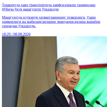
Тошкентда ҳаво транспортида хавфсизликни таъминлаш
бўйича ўқув машғулоти ўтказилди
Машғулотда қутқарув хизматларининг тезкорлиги, ўзаро
ҳамкорлиги ва жабрланганларни эвакуация қилиш жараёни
синовдан ўтказилди.
18:29 / 08.08.2026