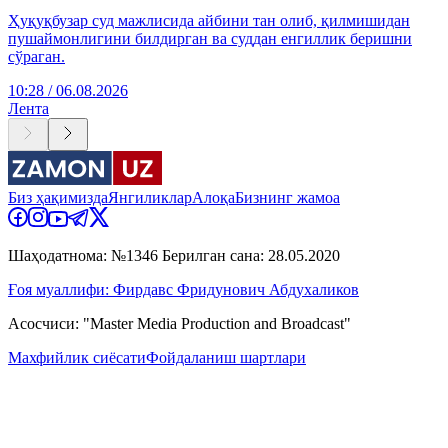
Ҳуқуқбузар суд мажлисида айбини тан олиб, қилмишидан
пушаймонлигини билдирган ва суддан енгиллик беришни
сўраган.
10:28 / 06.08.2026
Лента
Биз ҳақимизда
Янгиликлар
Алоқа
Бизнинг жамоа
Шаҳодатнома: №1346 Берилган сана: 28.05.2020
Ғоя муаллифи: Фирдавс Фридунович Абдухаликов
Асосчиси: "Master Media Production and Broadcast"
Махфийлик сиёсати
Фойдаланиш шартлари