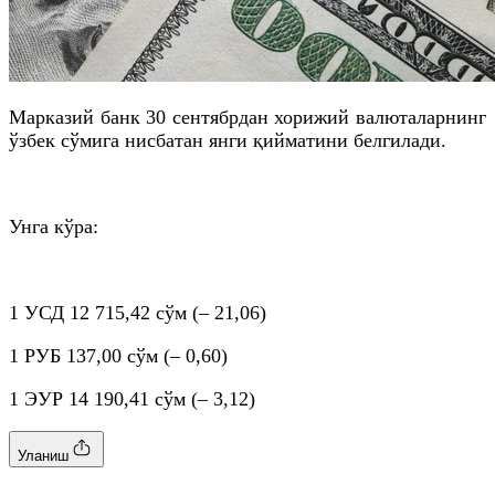
Марказий банк 30 сентябрдан хорижий валюталарнинг
ўзбек сўмига нисбатан янги қийматини белгилади.
Унга кўра:
1
УСД
12 715,42 сўм (– 21,06)
1
РУБ
137,00 сўм (– 0,60)
1
ЭУР
14 190,41 сўм (– 3,12)
Уланиш