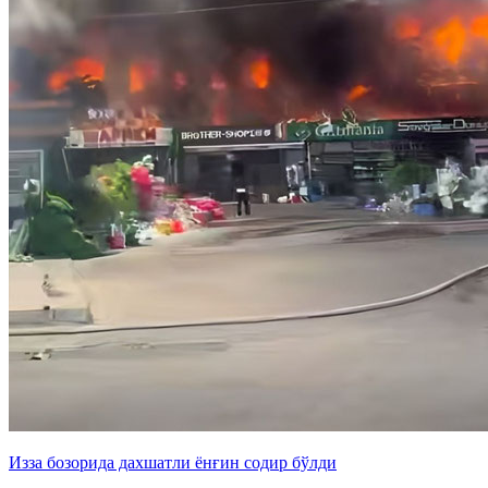
Изза бозорида дахшатли ёнғин содир бўлди