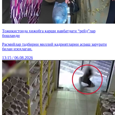
Тожикистонда ҳижобга қарши навбатдаги “рейд”лар
бошланди
Расмийлар тадбирни миллий қадриятларни асраш зарурати
билан изоҳлаган.
13:15 / 06.08.2026