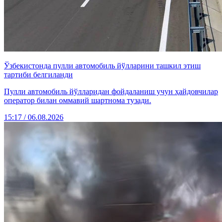
Ўзбекистонда пулли автомобиль йўлларини ташкил этиш
тартиби белгиланди
Пулли автомобиль йўлларидан фойдаланиш учун ҳайдовчилар
оператор билан оммавий шартнома тузади.
15:17 / 06.08.2026