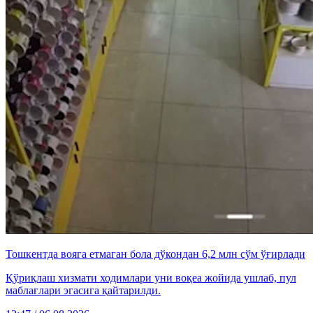
Тошкентда вояга етмаган бола дўкондан 6,2 млн сўм ўғирлади
Қўриқлаш хизмати ходимлари уни воқеа жойида ушлаб, пул
маблағлари эгасига қайтарилди.