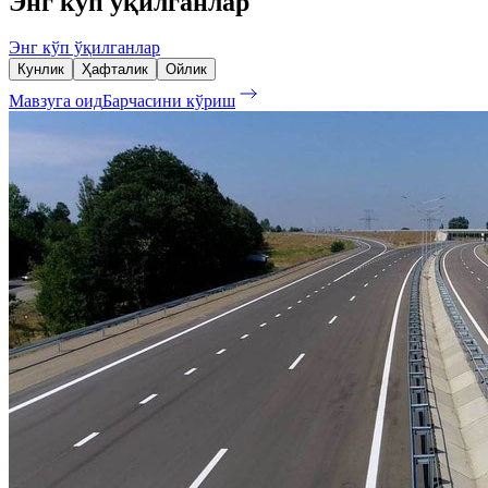
Энг кўп ўқилганлар
Энг кўп ўқилганлар
Кунлик
Ҳафталик
Ойлик
Мавзуга оид
Барчасини кўриш