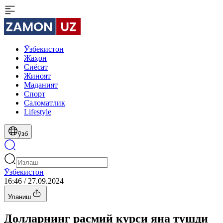
Ўзбекистон
Жаҳон
Сиёсат
Жиноят
Маданият
Спорт
Cаломатлик
Lifestyle
ўзб
Ўзбекистон
16:46 / 27.09.2024
Уланиш
Долларнинг расмий курси яна тушди