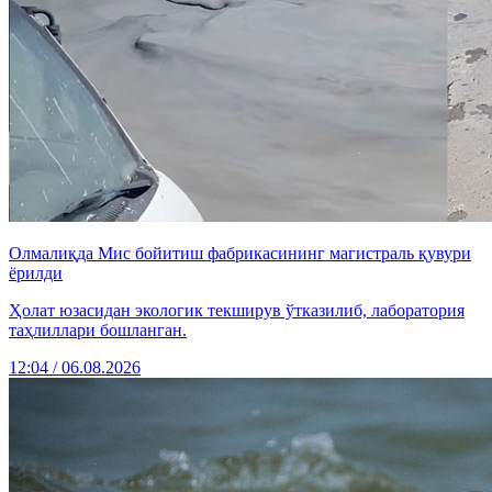
Олмалиқда Мис бойитиш фабрикасининг магистраль қувури
ёрилди
Ҳолат юзасидан экологик текширув ўтказилиб, лаборатория
таҳлиллари бошланган.
12:04 / 06.08.2026