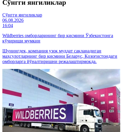
Cўнгги янгиликлар
Cўнгги янгиликлар
06.08.2026
16:04
Wildberries омборларининг бир қисмини Ўзбекистонга
кўчириши мумкин
Шунингдек, компания узоқ муддат сақланадиган
маҳсулотларнинг бир қисмини Беларус, Қозоғистондаги
омборларга йўналтиришни режалаштирмоқда.