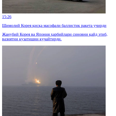
15:26
Шимолий Корея қисқа масофали баллистик ракета учирди
Жанубий Корея ва Япония ҳарбийлари синовни қайд этиб,
вазиятни кузатишни кучайтирди.