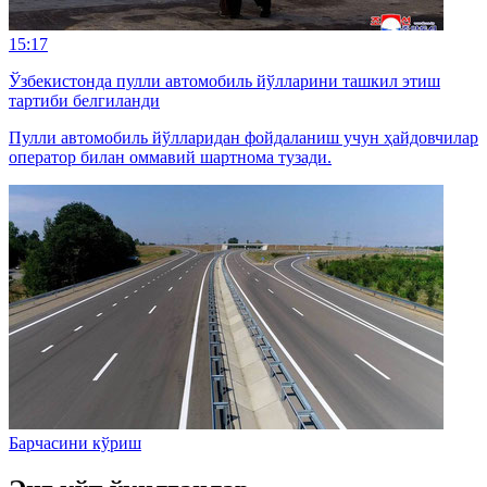
15:17
Ўзбекистонда пулли автомобиль йўлларини ташкил этиш
тартиби белгиланди
Пулли автомобиль йўлларидан фойдаланиш учун ҳайдовчилар
оператор билан оммавий шартнома тузади.
Барчасини кўриш