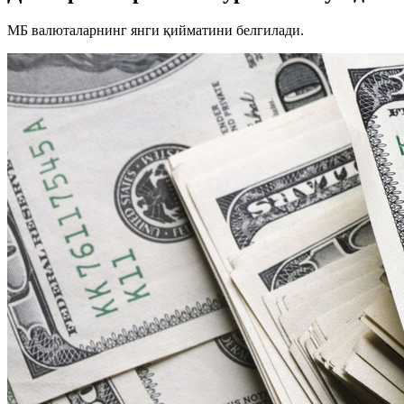
МБ валюталарнинг янги қийматини белгилади.