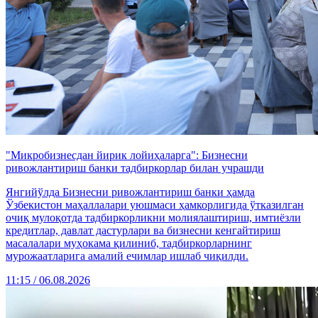
"Микробизнесдан йирик лойиҳаларга": Бизнесни
ривожлантириш банки тадбиркорлар билан учрашди
Янгийўлда Бизнесни ривожлантириш банки ҳамда
Ўзбекистон маҳаллалари уюшмаси ҳамкорлигида ўтказилган
очиқ мулоқотда тадбиркорликни молиялаштириш, имтиёзли
кредитлар, давлат дастурлари ва бизнесни кенгайтириш
масалалари муҳокама қилиниб, тадбиркорларнинг
мурожаатларига амалий ечимлар ишлаб чиқилди.
11:15 / 06.08.2026