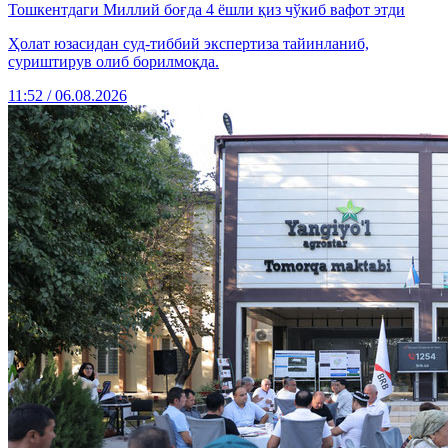
Тошкентдаги Миллий боғда 4 ёшли қиз чўкиб вафот этди
Ҳолат юзасидан суд-тиббий экспертиза тайинланиб,
суриштирув олиб борилмоқда.
11:52 / 06.08.2026