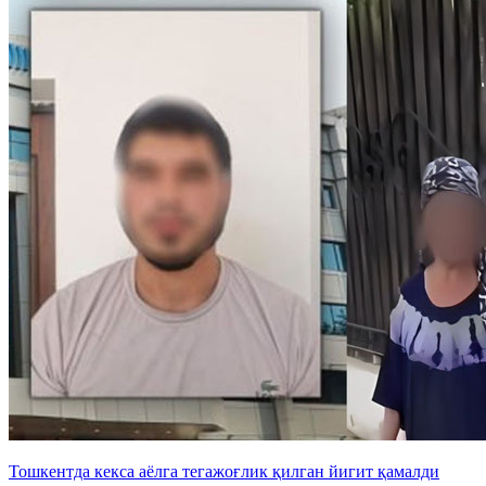
Тошкентда кекса аёлга тегажоғлик қилган йигит қамалди