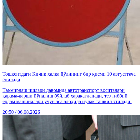
Тошкентдаги Кичик ҳалқа йўлининг бир қисми 10 августгача
ёпилади
Таъмирлаш ишлари давомида автотранспорт воситалари
қарама-қарши йўналиш бўйлаб ҳаракатланади, тез тиббий
ёрдам машиналари учун эса алоҳида йўлак ташкил этилади.
20:50 / 06.08.2026