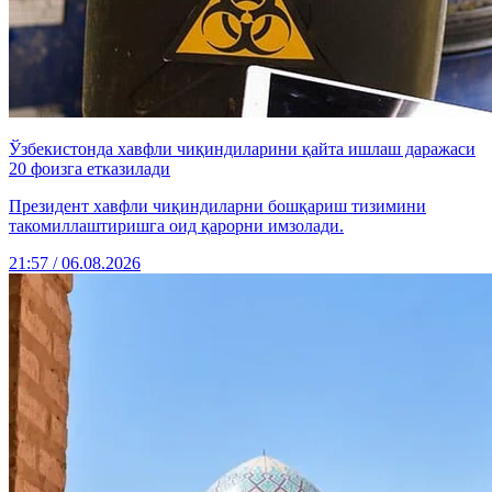
Ўзбекистонда хавфли чиқиндиларини қайта ишлаш даражаси
20 фоизга етказилади
Президент хавфли чиқиндиларни бошқариш тизимини
такомиллаштиришга оид қарорни имзолади.
21:57 / 06.08.2026