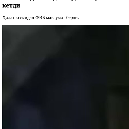
кетди
Ҳолат юзасидан ФВБ маълумот берди.