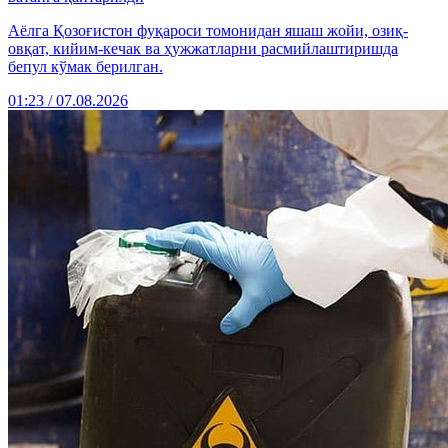
Аёлга Қозоғистон фуқароси томонидан яшаш жойи, озиқ-
овқат, кийим-кечак ва ҳужжатларни расмийлаштиришда
бепул кўмак берилган.
01:23 / 07.08.2026