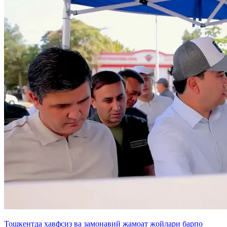
Тошкентда хавфсиз ва замонавий жамоат жойлари барпо