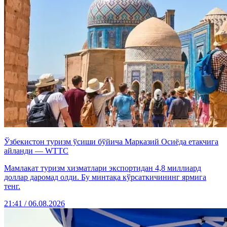
Ўзбекистон туризм ўсиши бўйича Марказий Осиёда етакчига
айланди — WTTC
Мамлакат туризм хизматлари экспортидан 4,8 миллиард
доллар даромад олди. Бу минтақа кўрсаткичининг ярмига
тенг.
21:41 / 06.08.2026