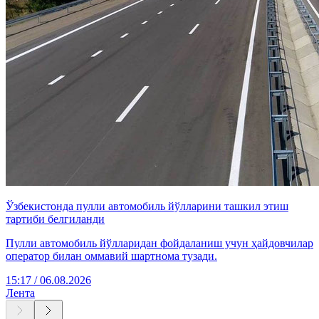
Ўзбекистонда пулли автомобиль йўлларини ташкил этиш
тартиби белгиланди
Пулли автомобиль йўлларидан фойдаланиш учун ҳайдовчилар
оператор билан оммавий шартнома тузади.
15:17 / 06.08.2026
Лента