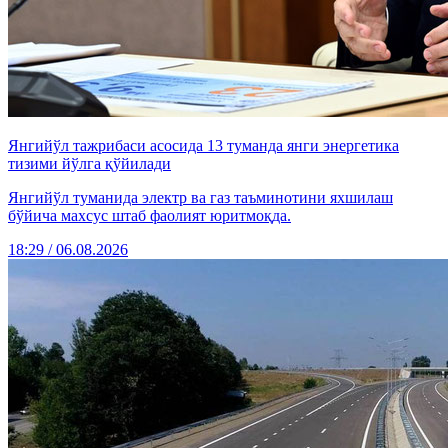
Янгийўл тажрибаси асосида 13 туманда янги энергетика
тизими йўлга қўйилади
Янгийўл туманида электр ва газ таъминотини яхшилаш
бўйича махсус штаб фаолият юритмоқда.
18:29 / 06.08.2026