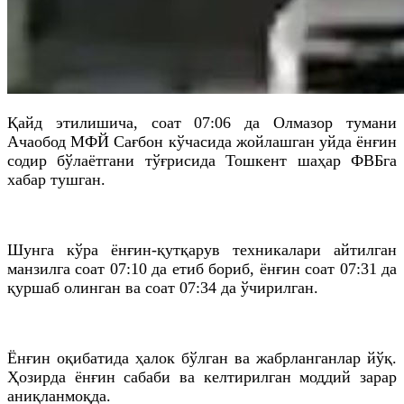
Қайд этилишича, соат 07:06 да Олмазор тумани
Ачаобод МФЙ Сағбон кўчасида жойлашган уйда ёнғин
содир бўлаётгани тўғрисида Тошкент шаҳар ФВБга
хабар тушган.
Шунга кўра ёнғин-қутқарув техникалари айтилган
манзилга соат 07:10 да етиб бориб, ёнғин соат 07:31 да
қуршаб олинган ва соат 07:34 да ўчирилган.
Ёнғин оқибатида ҳалок бўлган ва жабрланганлар йўқ.
Ҳозирда ёнғин сабаби ва келтирилган моддий зарар
аниқланмоқда.