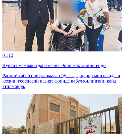
01:12
Қувайт мамлакатдаги ягона Эрон мактабини ёпди
Расмий сабаб очиқланмаган бўлса-да, қарор минтақадаги
кескин геосиёсий вазият фонида қабул қилингани қайд
этилмоқда.