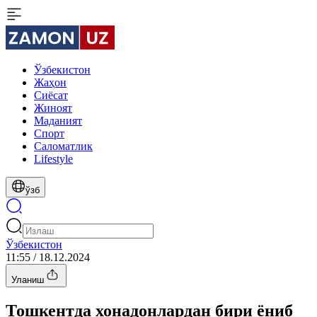
Ўзбекистон
Жаҳон
Сиёсат
Жиноят
Маданият
Спорт
Cаломатлик
Lifestyle
ўзб
Ўзбекистон
11:55 / 18.12.2024
Уланиш
Тошкентда хонадонлардан бири ёниб