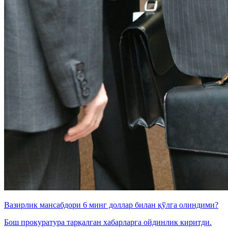
Вазирлик мансабдори 6 минг доллар билан қўлга олиндими?
Бош прокуратура тарқалган хабарларга ойдинлик киритди.