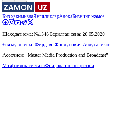
Биз ҳақимизда
Янгиликлар
Алоқа
Бизнинг жамоа
Шаҳодатнома: №1346 Берилган сана: 28.05.2020
Ғоя муаллифи: Фирдавс Фридунович Абдухаликов
Асосчиси: "Master Media Production and Broadcast"
Махфийлик сиёсати
Фойдаланиш шартлари