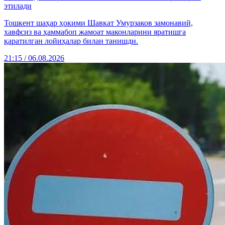
этилади
Тошкент шаҳар ҳокими Шавкат Умурзаков замонавий,
хавфсиз ва ҳаммабоп жамоат маконларини яратишга
қаратилган лойиҳалар билан танишди.
21:15 / 06.08.2026