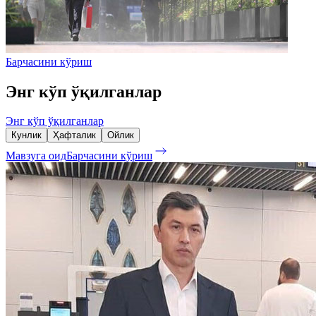
Барчасини кўриш
Энг кўп ўқилганлар
Энг кўп ўқилганлар
Кунлик
Ҳафталик
Ойлик
Мавзуга оид
Барчасини кўриш