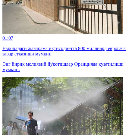
01:07
Европадаги жазирама иқтисодиётга 800 миллиард еврогача
зарар етказиши мумкин
Энг йирик молиявий йўқотишлар Францияда кузатилиши
мумкин.