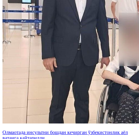
Олмаотада инсультни бошдан кечирган ўзбекистонлик аёл
ватанга қайтарилди