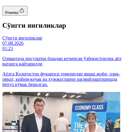
Уланиш
Cўнгги янгиликлар
Cўнгги янгиликлар
07.08.2026
01:23
Олмаотада инсультни бошдан кечирган ўзбекистонлик аёл
ватанга қайтарилди
Аёлга Қозоғистон фуқароси томонидан яшаш жойи, озиқ-
овқат, кийим-кечак ва ҳужжатларни расмийлаштиришда
бепул кўмак берилган.