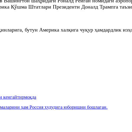
 Вашингтон шаҳридаги Роналд Рейган номидаги аэропор
рика Қўшма Штатлари Президенти Доналд Трампга таъзи
инларига, бутун Америка халқига чуқур ҳамдардлик изҳо
и кенгайтирмоқда
инмаларини ҳам Россия ҳудудига юборишни бошлаган.