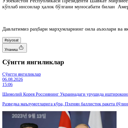
Ўзбекистон Республикаси Президенти Шавкат Мирзиёев
кўплаб инсонлар ҳалок бўлгани муносабати билан Аме
Давлатимиз раҳбари марҳумларнинг оила аъзолари ва яқ
#siyosat
Уланиш
Cўнгги янгиликлар
Cўнгги янгиликлар
06.08.2026
15:06
Шимолий Корея Россиянинг Украинадаги урушида иштирокин
Разведка маълумотларига кўра, Пхенян баллистик ракета бўл