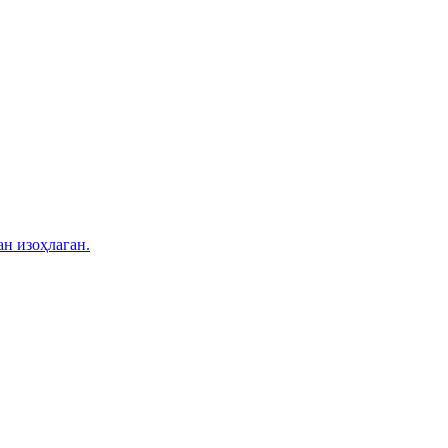
н изоҳлаган.