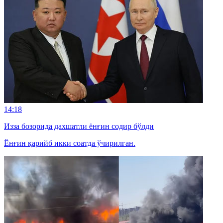
14:18
Изза бозорида дахшатли ёнғин содир бўлди
Ёнғин қарийб икки соатда ўчирилган.