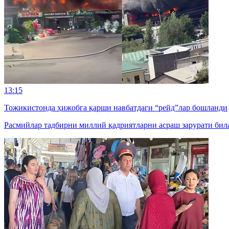
13:15
Тожикистонда ҳижобга қарши навбатдаги “рейд”лар бошланди
Расмийлар тадбирни миллий қадриятларни асраш зарурати била