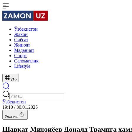
Ўзбекистон
Жаҳон
Сиёсат
Жиноят
Маданият
Спорт
Cаломатлик
Lifestyle
ўзб
Ўзбекистон
19:10 / 30.01.2025
Уланиш
Шавкат Мирзиёев Доналд Трампга ҳам