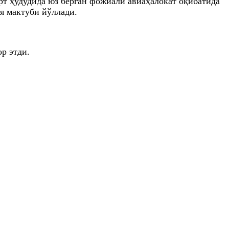
т ҳудудида юз берган фожиали авиаҳалокат оқибатида
я мактуби йўллади.
р этди.