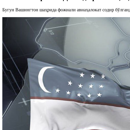
Бугун Вашингтон шаҳрида фожиали авиаҳалокат содир бўлган