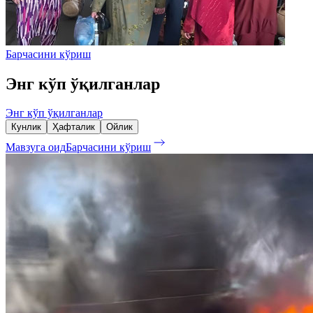
Барчасини кўриш
Энг кўп ўқилганлар
Энг кўп ўқилганлар
Кунлик
Ҳафталик
Ойлик
Мавзуга оид
Барчасини кўриш