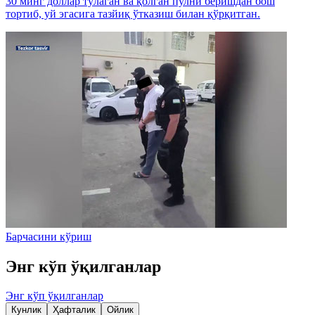
30 минг доллар тўлаган ва қолган пулни беришдан бош
тортиб, уй эгасига тазйиқ ўтказиш билан қўрқитган.
Барчасини кўриш
Энг кўп ўқилганлар
Энг кўп ўқилганлар
Кунлик
Ҳафталик
Ойлик