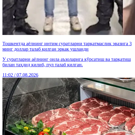
Тошкентда аёлнинг интим суратларни тарқатмаслик эвазига 3
минг доллар талаб қилган эркак ушланди
У суратларни аёлнинг оила аъзоларига кўрсатиш ва тарқатиш
билан таҳдид қилиб, пул талаб қилган.
11:02 / 07.08.2026