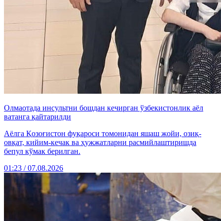
Олмаотада инсультни бошдан кечирган ўзбекистонлик аёл
ватанга қайтарилди
Аёлга Қозоғистон фуқароси томонидан яшаш жойи, озиқ-
овқат, кийим-кечак ва ҳужжатларни расмийлаштиришда
бепул кўмак берилган.
01:23 / 07.08.2026