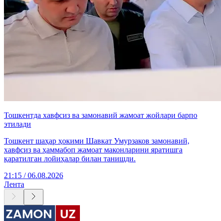
Тошкентда хавфсиз ва замонавий жамоат жойлари барпо
этилади
Тошкент шаҳар ҳокими Шавкат Умурзаков замонавий,
хавфсиз ва ҳаммабоп жамоат маконларини яратишга
қаратилган лойиҳалар билан танишди.
21:15 / 06.08.2026
Лента