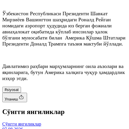
Ўзбекистон Республикаси Президенти Шавкат
Мирзиёев Вашингтон шаҳридаги Роналд Рейган
номидаги аэропорт ҳудудида юз берган фожиали
авиаҳалокат оқибатида кўплаб инсонлар ҳалок
бўлгани муносабати билан Америка Қўшма Штатлари
Президенти Доналд Трампга таъзия мактуби йўллади.
Давлатимиз раҳбари марҳумларнинг оила аъзолари ва
яқинларига, бутун Америка халқига чуқур ҳамдардлик
изҳор этди.
#siyosat
Уланиш
Cўнгги янгиликлар
Cўнгги янгиликлар