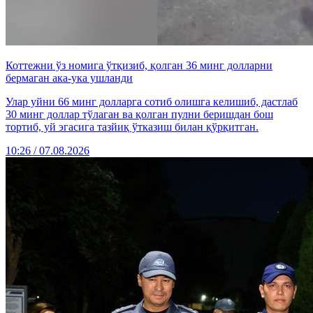
Коттежни ўз номига ўтқизиб, қолган 36 минг долларни
бермаган ака-ука ушланди
Улар уйни 66 минг долларга сотиб олишга келишиб, дастлаб
30 минг доллар тўлаган ва қолган пулни беришдан бош
тортиб, уй эгасига тазйиқ ўтказиш билан қўрқитган.
10:26 / 07.08.2026