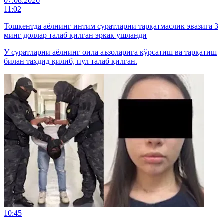
07.08.2026
11:02
Тошкентда аёлнинг интим суратларни тарқатмаслик эвазига 3
минг доллар талаб қилган эркак ушланди
У суратларни аёлнинг оила аъзоларига кўрсатиш ва тарқатиш
билан таҳдид қилиб, пул талаб қилган.
10:45