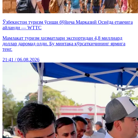
Ўзбекистон туризм ўсиши бўйича Марказий Осиёда етакчига
айланди — WTTC
Мамлакат туризм хизматлари экспортидан 4,8 миллиард
доллар даромад олди. Бу минтақа кўрсаткичининг ярмига
тенг.
21:41 / 06.08.2026