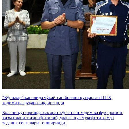
“Бўрижар” каналида чўкаётган болани қутқарган ППХ
ходими ва фуқаро тақдирланди
Болани қутқаришда жасорат кўрсатган ходим ва фуқаронинг
хизматлари эътироф этилиб, уларга пул мукофоти ҳамда
эсдалик совғалари топширилди.