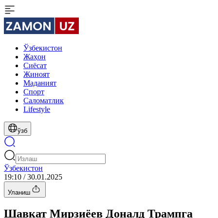
Ўзбекистон
Жаҳон
Сиёсат
Жиноят
Маданият
Спорт
Cаломатлик
Lifestyle
ўзб
Ўзбекистон
19:10 / 30.01.2025
Уланиш
Шавкат Мирзиёев Доналд Трампга