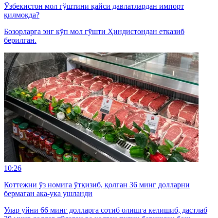
Ўзбекистон мол гўштини қайси давлатлардан импорт
қилмоқда?
Бозорларга энг кўп мол гўшти Ҳиндистондан етказиб
берилган.
10:26
Коттежни ўз номига ўтқизиб, қолган 36 минг долларни
бермаган ака-ука ушланди
Улар уйни 66 минг долларга сотиб олишга келишиб, дастлаб