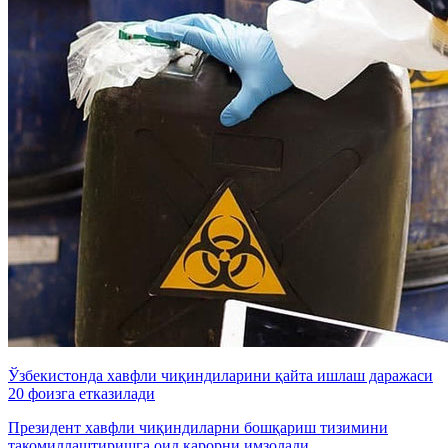
Ўзбекистонда хавфли чиқиндиларини қайта ишлаш даражаси
20 фоизга етказилади
Президент хавфли чиқиндиларни бошқариш тизимини
такомиллаштиришга оид қарорни имзолади.