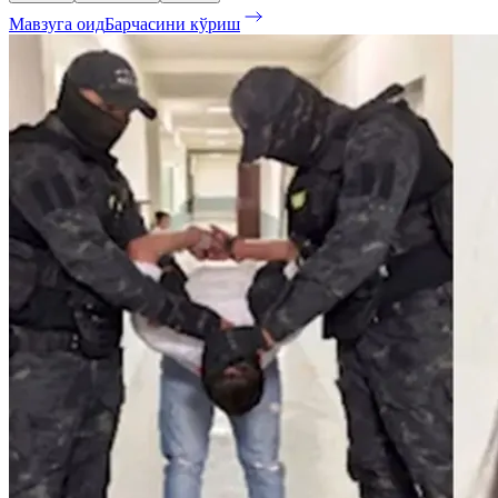
Мавзуга оид
Барчасини кўриш