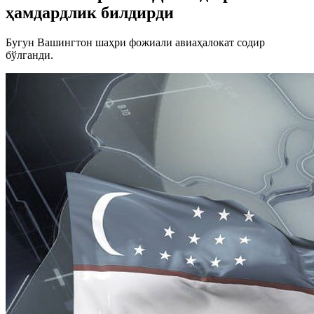
ҳамдардлик билдирди
Бугун Вашингтон шаҳри фожиали авиаҳалокат содир
бўлганди.