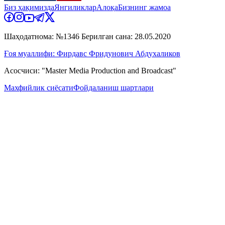
Биз ҳақимизда
Янгиликлар
Алоқа
Бизнинг жамоа
Шаҳодатнома: №1346 Берилган сана: 28.05.2020
Ғоя муаллифи: Фирдавс Фридунович Абдухаликов
Асосчиси: "Master Media Production and Broadcast"
Махфийлик сиёсати
Фойдаланиш шартлари