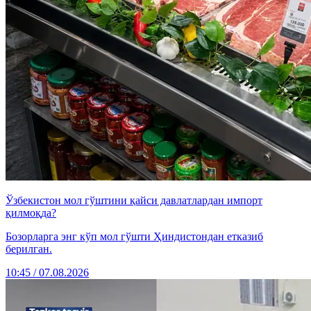
Ўзбекистон мол гўштини қайси давлатлардан импорт
қилмоқда?
Бозорларга энг кўп мол гўшти Ҳиндистондан етказиб
берилган.
10:45 / 07.08.2026