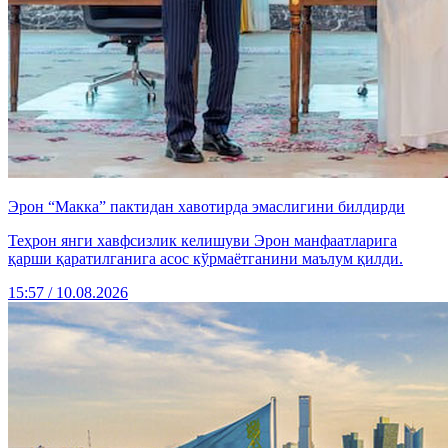
Эрон “Макка” пактидан хавотирда эмаслигини билдирди
Теҳрон янги хавфсизлик келишуви Эрон манфаатларига
қарши қаратилганига асос кўрмаётганини маълум қилди.
15:57 / 10.08.2026