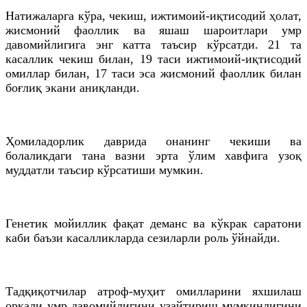
Натижаларга кўра, чекиш, ижтимоий-иқтисодий ҳолат,
жисмоний фаоллик ва яшаш шароитлари умр
давомийлигига энг катта таъсир кўрсатди. 21 та
касаллик чекиш билан, 19 таси ижтимоий-иқтисодий
омиллар билан, 17 таси эса жисмоний фаоллик билан
боғлиқ экани аниқланди.
Ҳомиладорлик даврида онанинг чекиши ва
болаликдаги тана вазни эрта ўлим хавфига узоқ
муддатли таъсир кўрсатиши мумкин.
Генетик мойиллик фақат деманс ва кўкрак саратони
каби баъзи касалликларда сезиларли роль ўйнайди.
Тадқиқотчилар атроф-муҳит омилларини яхшилаш
орқали умр давомийлигини узайтириш мумкинлигини