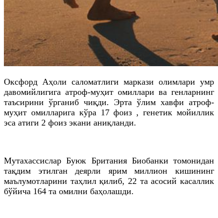
Оксфорд Аҳоли саломатлиги маркази олимлари умр
давомийлигига атроф-муҳит омиллари ва генларнинг
таъсирини ўрганиб чиқди. Эрта ўлим хавфи атроф-
муҳит омилларига кўра 17 фоиз , генетик мойиллик
эса атиги 2 фоиз экани аниқланди.
Мутахассислар Буюк Британия Биобанки томонидан
тақдим этилган деярли ярим миллион кишининг
маълумотларини таҳлил қилиб, 22 та асосий касаллик
бўйича 164 та омилни баҳолашди.