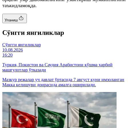
таъкидламоқда.
Уланиш
Cўнгги янгиликлар
Cўнгги янгиликлар
10.08.2026
16:20
Туркия, Покистон ва Саудия Арабистони қўшма ҳарбий
машғулотлар ўтказади
Мазкур режалар уч давлат ўртасида 7 август куни имзоланган
Макка келишуви доирасида амалга оширилади.