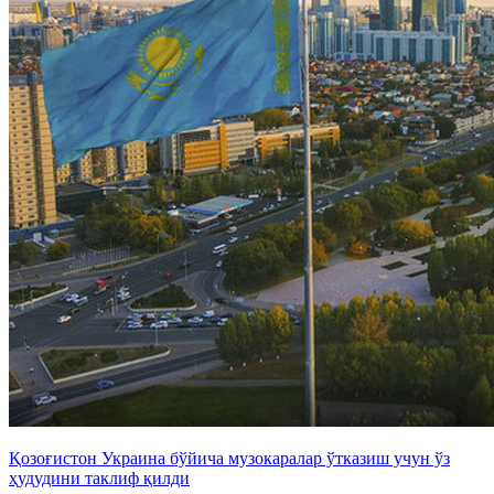
Қозоғистон Украина бўйича музокаралар ўтказиш учун ўз
ҳудудини таклиф қилди