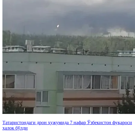
Татаристондаги дрон ҳужумида 7 нафар Ўзбекистон фуқароси
ҳалок бўлди