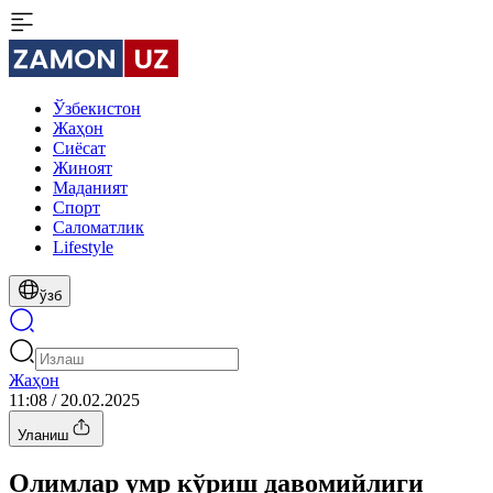
Ўзбекистон
Жаҳон
Сиёсат
Жиноят
Маданият
Спорт
Cаломатлик
Lifestyle
ўзб
Жаҳон
11:08 / 20.02.2025
Уланиш
Олимлар умр кўриш давомийлиги