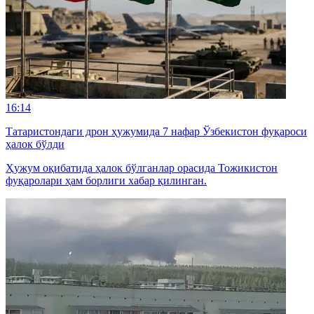
16:14
Татаристондаги дрон ҳужумида 7 нафар Ўзбекистон фуқароси
ҳалок бўлди
Ҳужум оқибатида ҳалок бўлганлар орасида Тожикистон
фуқаролари ҳам борлиги хабар қилинган.