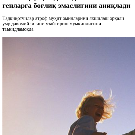
генларга боғлиқ эмаслигини аниқлади
Тадқиқотчилар атроф-муҳит омилларини яхшилаш орқали
умр давомийлигини узайтириш мумкинлигини
таъкидламоқда.