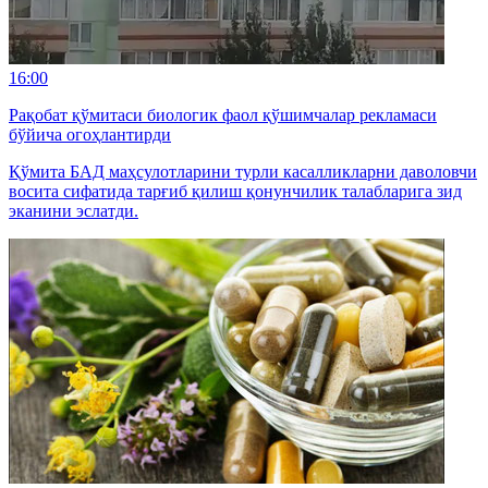
16:00
Рақобат қўмитаси биологик фаол қўшимчалар рекламаси
бўйича огоҳлантирди
Қўмита БАД маҳсулотларини турли касалликларни даволовчи
восита сифатида тарғиб қилиш қонунчилик талабларига зид
эканини эслатди.