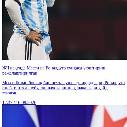
ЖЧ вақтида Месси ва Роналдуга суиқасд уюштириш
режалаштирилган
Месси билан боғлиқ бир нечта суиқасд таҳдидлари, Роналдуга
нисбатан эса шубҳали шахсларнинг ҳаракатлари қайд
этилган.
12:37 / 10.08.2026