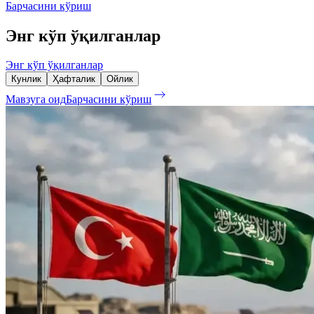
Барчасини кўриш
Энг кўп ўқилганлар
Энг кўп ўқилганлар
Кунлик
Ҳафталик
Ойлик
Мавзуга оид
Барчасини кўриш