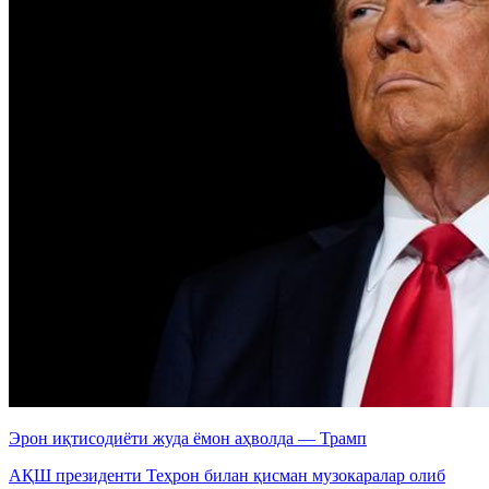
Эрон иқтисодиёти жуда ёмон аҳволда — Трамп
АҚШ президенти Теҳрон билан қисман музокаралар олиб