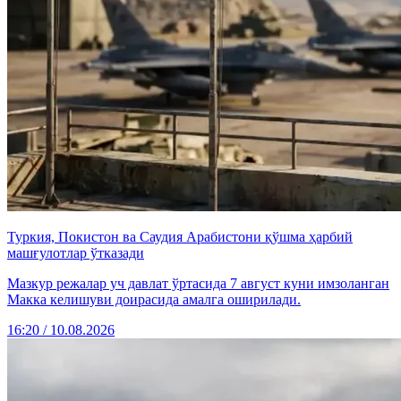
Туркия, Покистон ва Саудия Арабистони қўшма ҳарбий
машғулотлар ўтказади
Мазкур режалар уч давлат ўртасида 7 август куни имзоланган
Макка келишуви доирасида амалга оширилади.
16:20 / 10.08.2026