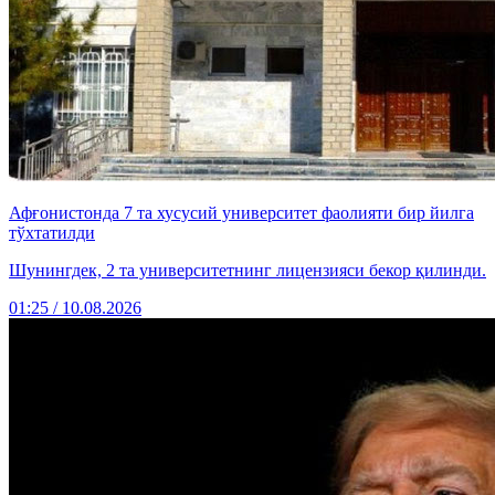
Афғонистонда 7 та хусусий университет фаолияти бир йилга
тўхтатилди
Шунингдек, 2 та университетнинг лицензияси бекор қилинди.
01:25 / 10.08.2026