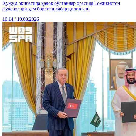
Ҳужум оқибатида ҳалок бўлганлар орасида Тожикистон
фуқаролари ҳам борлиги хабар қилинган.
16:14 / 10.08.2026