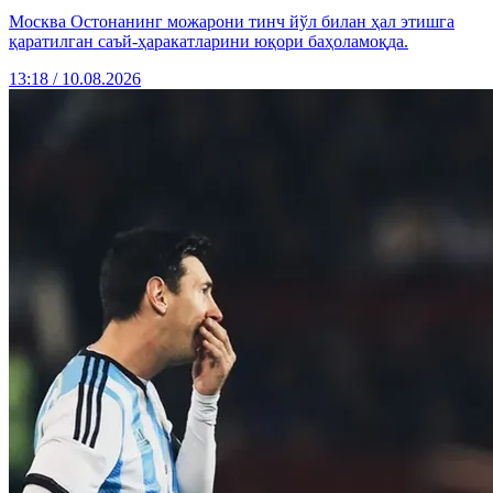
Москва Остонанинг можарони тинч йўл билан ҳал этишга
қаратилган саъй-ҳаракатларини юқори баҳоламоқда.
13:18 / 10.08.2026