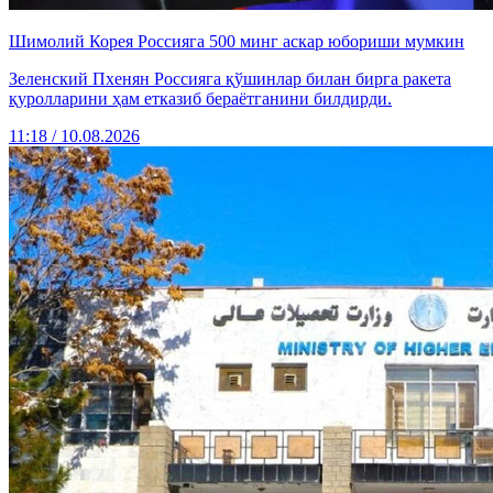
Шимолий Корея Россияга 500 минг аскар юбориши мумкин
Зеленский Пхенян Россияга қўшинлар билан бирга ракета
қуролларини ҳам етказиб бераётганини билдирди.
11:18 / 10.08.2026