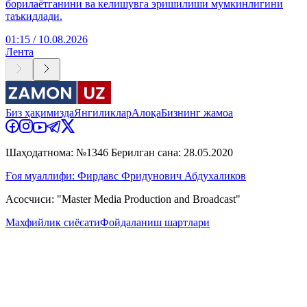
борилаётганини ва келишувга эришилиши мумкинлигини
таъкидлади.
01:15 / 10.08.2026
Лента
Биз ҳақимизда
Янгиликлар
Алоқа
Бизнинг жамоа
Шаҳодатнома: №1346 Берилган сана: 28.05.2020
Ғоя муаллифи: Фирдавс Фридунович Абдухаликов
Асосчиси: "Master Media Production and Broadcast"
Махфийлик сиёсати
Фойдаланиш шартлари