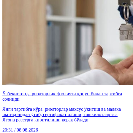
Ўзбекистонда риэлторлик фаолияти қонун билан тартибга
солинди
Янги тартибга кўра, риэлторлар махсус ўқитиш ва малака
имтиҳонидан ўтиб, сертификат олиши, ташкилотлар эса
Ягона реестрга киритилиши керак бўлади.
20:31 / 08.08.2026