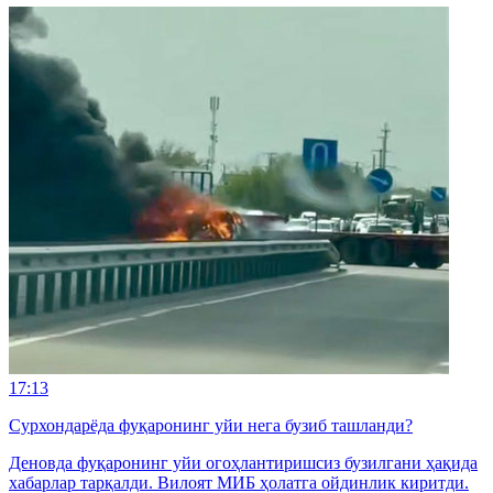
17:13
Сурхондарёда фуқаронинг уйи нега бузиб ташланди?
Деновда фуқаронинг уйи огоҳлантиришсиз бузилгани ҳақида
хабарлар тарқалди. Вилоят МИБ ҳолатга ойдинлик киритди.