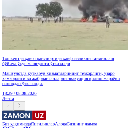
Тошкентда ҳаво транспортида хавфсизликни таъминлаш
бўйича ўқув машғулоти ўтказилди
Машғулотда қутқарув хизматларининг тезкорлиги, ўзаро
ҳамкорлиги ва жабрланганларни эвакуация қилиш жараёни
синовдан ўтказилди.
18:29 / 08.08.2026
Лента
Биз ҳақимизда
Янгиликлар
Алоқа
Бизнинг жамоа