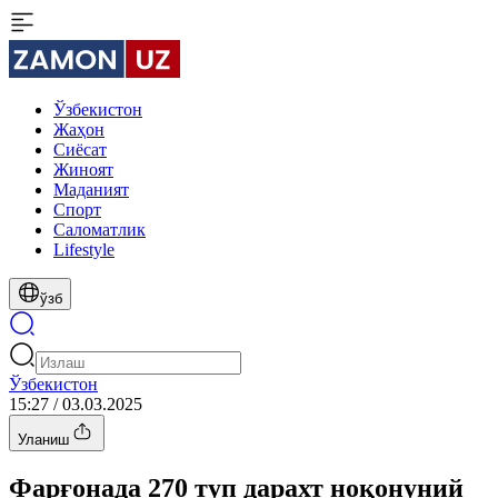
Ўзбекистон
Жаҳон
Сиёсат
Жиноят
Маданият
Спорт
Cаломатлик
Lifestyle
ўзб
Ўзбекистон
15:27 / 03.03.2025
Уланиш
Фарғонада 270 туп дарахт ноқонуний