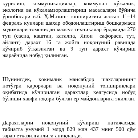
қурилиш, коммуникациялар, коммунал хўжалик,
экология ва кўкаламзорлаштириш масалалари бўйича
ўринбосари в.б. Ҳ.М.нинг топшириғига асосан 11–14
февраль кунлари шаҳар ободонлаштириш бошқармаси
ходимлари томонидан махсус техникалар ёрдамида 270
туп (сасна, каштан, каталпа, Япон сафораси, тут,
айлант) дарахт 16 та жойга ноқонуний равишда
кўчириб ўтқазилган ва 9 туп дарахт кўчириш
жараёнида нобуд қилинган.
Шунингдек, ҳокимлик мансабдор шахсларининг
нотўғри қарорлари ва ноқонуний топшириқлари
оқибатида кўчирилган дарахтлар келгусида нобуд
бўлиши хавфи юқори бўлган ер майдонларига экилган.
Дарахтларни ноқонуний кўчириш натижасида
табиатга умумий 1 млрд 829 млн 437 минг 500 сўм
зарар етказилганлиги аниқланди.