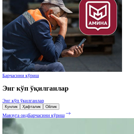
Барчасини кўриш
Энг кўп ўқилганлар
Энг кўп ўқилганлар
Кунлик
Ҳафталик
Ойлик
Мавзуга оид
Барчасини кўриш