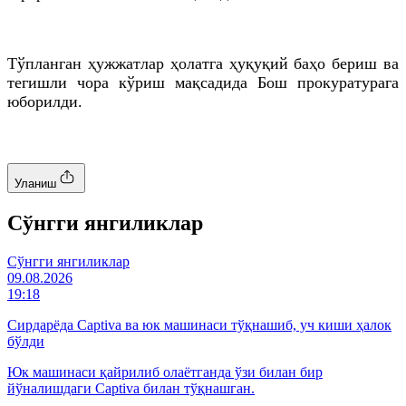
Тўпланган ҳужжатлар ҳолатга ҳуқуқий баҳо бериш ва
тегишли чора кўриш мақсадида Бош прокуратурага
юборилди.
Уланиш
Cўнгги янгиликлар
Cўнгги янгиликлар
09.08.2026
19:18
Сирдарёда Captiva ва юк машинаси тўқнашиб, уч киши ҳалок
бўлди
Юк машинаси қайрилиб олаётганда ўзи билан бир
йўналишдаги Captiva билан тўқнашган.