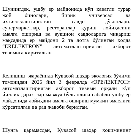
Шунингдек, ушбу ер майдонида кўп қаватли турар
жой бинолари, йирик универсал ва
ихтисослаштирилган савдо дўконлари,
супермаркетлар, ресторанлар қуриш лойиҳасини
амалга ошириш ва аукцион савдоларига чиқариш
мақсадида ер майдони 2 та лотга бўлинган ҳолда
“ERELEKTRON” автоматлаштирилган ахборот
тизимига киритилган.
Келишиш жараёнида Қувасой шаҳар экология бўлими
томонидан 2025 йил 3 февралда «ЭРEЛEКТРОН»
автоматлаштирилган ахборот тизими орқали кўп
йиллик дарахтлар мавжуд бўлганлиги сабабли ушбу ер
майдонида лойиҳани амалга ошириш мумкин эмаслиги
кўрсатилган ва рад жавоби берилган.
Шунга қарамасдан, Қувасой шаҳар ҳокимининг