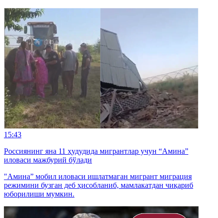
15:43
Россиянинг яна 11 ҳудудида мигрантлар учун “Амина”
иловаси мажбурий бўлади
"Амина” мобил иловаси ишлатмаган мигрант миграция
режимини бузган деб ҳисобланиб, мамлакатдан чиқариб
юборилиши мумкин.