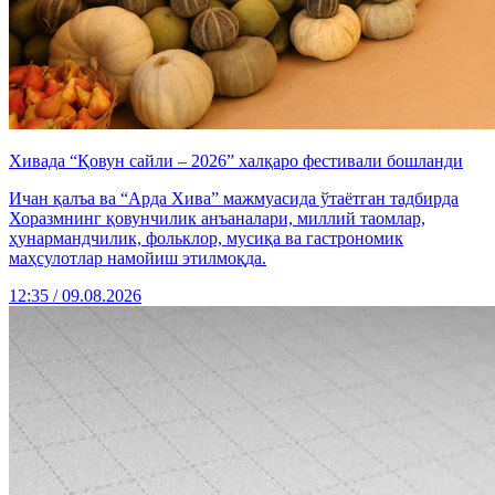
Хивада “Қовун сайли – 2026” халқаро фестивали бошланди
Ичан қалъа ва “Арда Хива” мажмуасида ўтаётган тадбирда
Хоразмнинг қовунчилик анъаналари, миллий таомлар,
ҳунармандчилик, фольклор, мусиқа ва гастрономик
маҳсулотлар намойиш этилмоқда.
12:35 / 09.08.2026