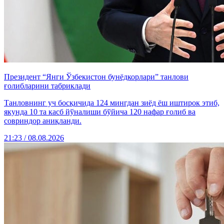
Президент “Янги Ўзбекистон бунёдкорлари” танлови
ғолибларини табриклади
Танловнинг уч босқичида 124 мингдан зиёд ёш иштирок этиб,
якунда 10 та касб йўналиши бўйича 120 нафар ғолиб ва
совриндор аниқланди.
21:23 / 08.08.2026