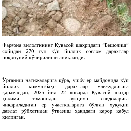
Фарғона вилоятининг Қувасой шаҳридаги “Бешолиш”
сойидан 270 туп кўп йиллик соғлом дарахтлар
ноқонуний кўчирилиши аниқланди.
Ўрганиш натижаларига кўра, ушбу ер майдонида кўп
йиллик қимматбаҳо дарахтлар мавжудлигига
қарамасдан, 2025 йил 22 январда Қувасой шаҳар
ҳокими томонидан аукцион савдоларига
чиқариладиган ер участкаларига бўлган ҳуқуқни
давлат рўйхатидан ўтказиш ҳақидаги қарор қабул
қилинган.