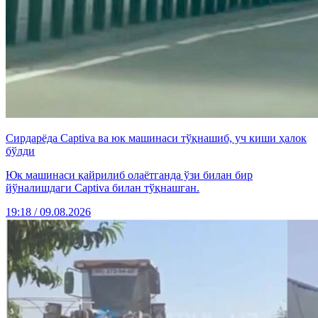
Сирдарёда Captiva ва юк машинаси тўқнашиб, уч киши ҳалок
бўлди
Юк машинаси қайрилиб олаётганда ўзи билан бир
йўналишдаги Captiva билан тўқнашган.
19:18 / 09.08.2026