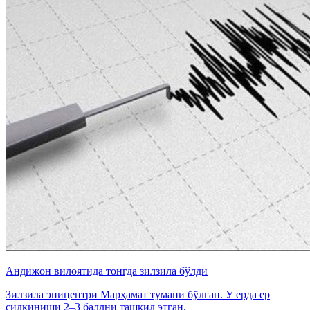
Андижон вилоятида тонгда зилзила бўлди
Зилзила эпицентри Марҳамат тумани бўлган. У ерда ер
силкиниши 2–3 баллни ташкил этган.