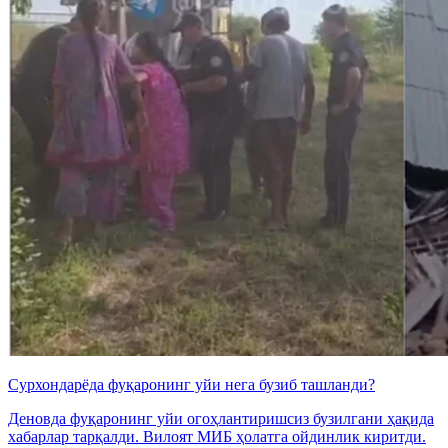
Сурхондарёда фуқаронинг уйи нега бузиб ташланди?
Деновда фуқаронинг уйи огоҳлантиришсиз бузилгани ҳақида
хабарлар тарқалди. Вилоят МИБ ҳолатга ойдинлик киритди.