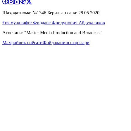
Шаҳодатнома: №1346 Берилган сана: 28.05.2020
Ғоя муаллифи: Фирдавс Фридунович Абдухаликов
Асосчиси: "Master Media Production and Broadcast"
Махфийлик сиёсати
Фойдаланиш шартлари