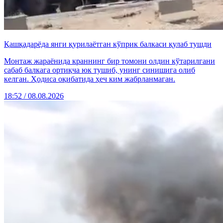
Қашқадарёда янги қурилаётган кўприк балкаси қулаб тушди
Монтаж жараёнида краннинг бир томони олдин кўтарилгани
сабаб балкага ортиқча юк тушиб, унинг синишига олиб
келган. Ҳодиса оқибатида ҳеч ким жабрланмаган.
18:52 / 08.08.2026