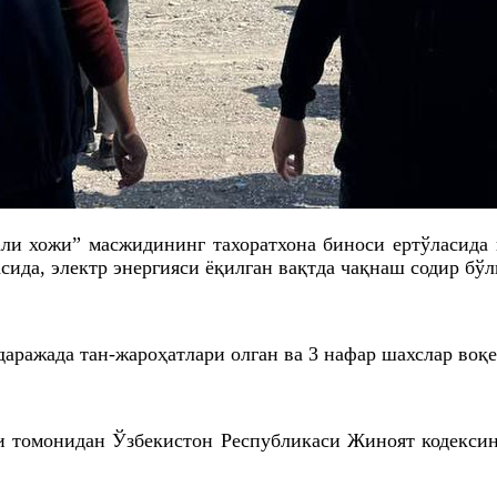
и хожи” масжидининг тахоратхона биноси ертўласида и
сида, электр энергияси ёқилган вақтда чақнаш содир бўл
аражада тан-жароҳатлари олган ва 3 нафар шахслар воқе
 томонидан Ўзбекистон Республикаси Жиноят кодексин