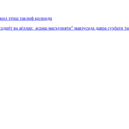
шкил этиш таклиф қилинди
иёт ва аёллар: асраш масъулияти” мавзусида давра суҳбати та