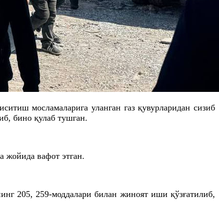
ситиш мосламаларига уланган газ қувурларидан сизиб
иб, бино қулаб тушган.
а жойида вафот этган.
инг 205, 259-моддалари билан жиноят иши қўзғатилиб,