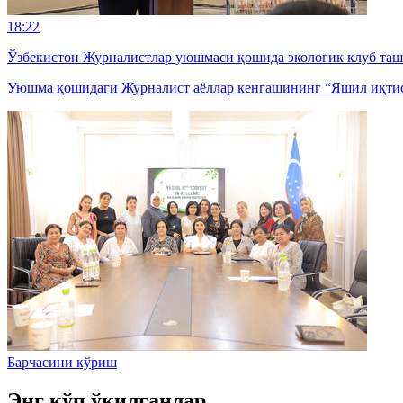
18:22
Ўзбекистон Журналистлар уюшмаси қошида экологик клуб та
Уюшма қошидаги Журналист аёллар кенгашининг “Яшил иқтисод
Барчасини кўриш
Энг кўп ўқилганлар