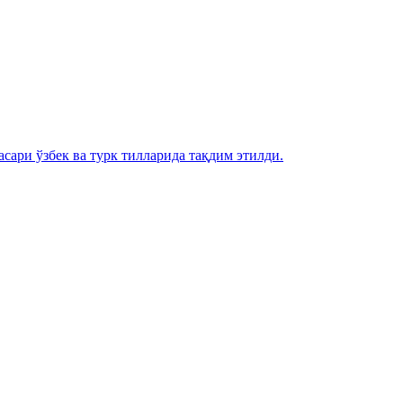
сари ўзбек ва турк тилларида тақдим этилди.