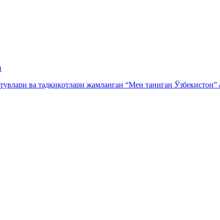
и
тувлари ва тадқиқотлари жамланган “Мен таниган Ўзбекистон” а