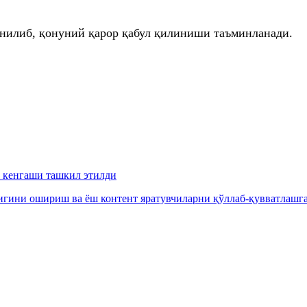
ганилиб, қонуний қарор қабул қилиниши таъминланади.
 кенгаши ташкил этилди
гини ошириш ва ёш контент яратувчиларни қўллаб-қувватлашга