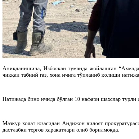
Аниқланишича, Избоскан туманда жойлашган “Ахмадал
чиққан табиий газ, хона ичига тўпланиб қолиши натижа
Натижада бино ичида бўлган 10 нафари шахслар турли д
Мазкур холат юзасидан Андижон вилоят прокуратураси
дастлабки тергов ҳаракатлари олиб борилмоқда.