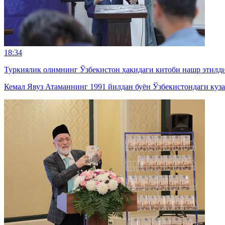
18:34
Туркиялик олимнинг Ўзбекистон ҳақидаги китоби нашр этилд
Кемал Явуз Атаманнинг 1991 йилдан буён Ўзбекистондаги куза