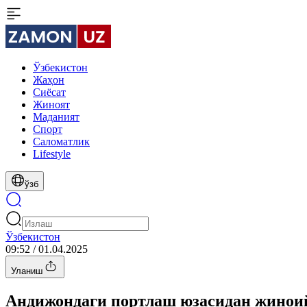
Ўзбекистон
Жаҳон
Сиёсат
Жиноят
Маданият
Спорт
Cаломатлик
Lifestyle
ўзб
Ўзбекистон
09:52 / 01.04.2025
Уланиш
Андижондаги портлаш юзасидан жинои