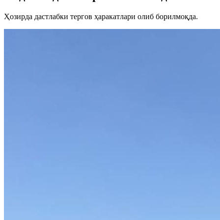
Ҳозирда дастлабки тергов ҳаракатлари олиб борилмоқда.