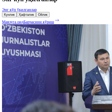
Энг кўп ўқилганлар
Кунлик
Ҳафталик
Ойлик
Мавзуга оид
Барчасини кўриш