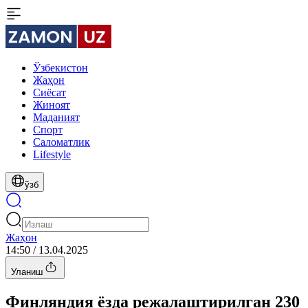
Ўзбекистон
Жаҳон
Сиёсат
Жиноят
Маданият
Спорт
Cаломатлик
Lifestyle
ўзб
Жаҳон
14:50 / 13.04.2025
Уланиш
Финляндия ёзда режалаштирилган 230