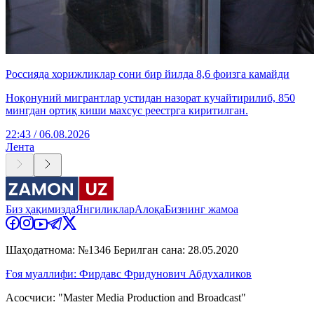
Россияда хорижликлар сони бир йилда 8,6 фоизга камайди
Ноқонуний мигрантлар устидан назорат кучайтирилиб, 850
мингдан ортиқ киши махсус реестрга киритилган.
22:43 / 06.08.2026
Лента
Биз ҳақимизда
Янгиликлар
Алоқа
Бизнинг жамоа
Шаҳодатнома: №1346 Берилган сана: 28.05.2020
Ғоя муаллифи: Фирдавс Фридунович Абдухаликов
Асосчиси: "Master Media Production and Broadcast"