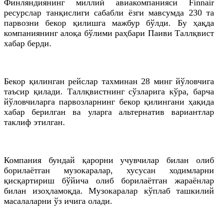
Финляндиянинг миллий авиакомпанияси Finnair
ресурслар танқислиги сабабли ёзги мавсумда 230 та
парвозни бекор қилишга мажбур бўлди. Бу ҳақда
компаниянинг алоқа бўлими раҳбари Паиви Таллқвист
хабар берди.
Бекор қилинган рейслар тахминан 28 минг йўловчига
таъсир қилади. Таллқвистнинг сўзларига кўра, барча
йўловчиларга парвозларнинг бекор қилингани ҳақида
хабар берилган ва уларга альтернатив вариантлар
таклиф этилган.
Компания бундай қарорни учувчилар билан олиб
борилаётган музокаралар, хусусан ходимларни
қисқартириш бўйича олиб борилаётган жараёнлар
билан изоҳламоқда. Музокаралар кўплаб ташкилий
масалаларни ўз ичига олади.