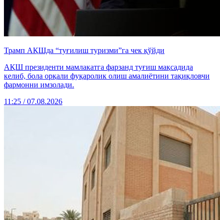
Трамп АҚШда “туғилиш туризми”га чек қўйди
АҚШ президенти мамлакатга фарзанд туғиш мақсадида
келиб, бола орқали фуқаролик олиш амалиётини тақиқловчи
фармонни имзолади.
11:25 / 07.08.2026