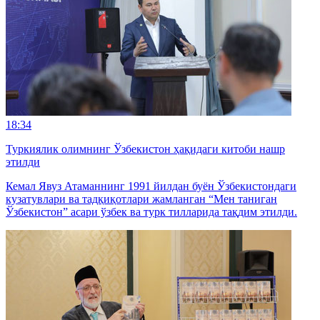
18:34
Туркиялик олимнинг Ўзбекистон ҳақидаги китоби нашр
этилди
Кемал Явуз Атаманнинг 1991 йилдан буён Ўзбекистондаги
кузатувлари ва тадқиқотлари жамланган “Мен таниган
Ўзбекистон” асари ўзбек ва турк тилларида тақдим этилди.