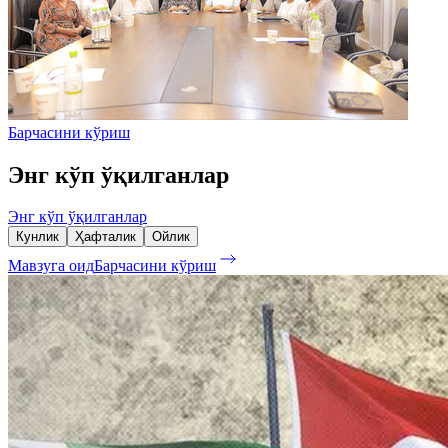
Барчасини кўриш
Энг кўп ўқилганлар
Энг кўп ўқилганлар
Кунлик
Ҳафталик
Ойлик
Мавзуга оид
Барчасини кўриш