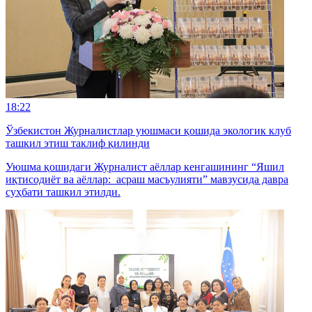
18:22
Ўзбекистон Журналистлар уюшмаси қошида экологик клуб
ташкил этиш таклиф қилинди
Уюшма қошидаги Журналист аёллар кенгашининг “Яшил
иқтисодиёт ва аёллар: асраш масъулияти” мавзусида давра
суҳбати ташкил этилди.