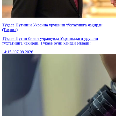
Тўқаев Путинни Украина урушини тўхтатишга чақирди
(Таҳлил)
Тўқаев Путин билан учрашувда Украинадаги урушни
тўхтатишга чақирди. Тўқаев буни қандай эплади?
14:15 / 07.08.2026