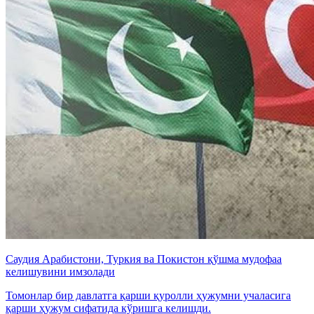
Саудия Арабистони, Туркия ва Покистон қўшма мудофаа
келишувини имзолади
Томонлар бир давлатга қарши қуролли ҳужумни учаласига
қарши ҳужум сифатида кўришга келишди.