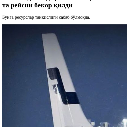
та рейсни бекор қилди
Бунга ресурслар танқислиги сабаб бўлмоқда.