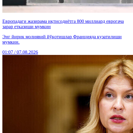
Европадаги жазирама иқтисодиётга 800 миллиард еврогача
зарар етказиши мумкин
Энг йирик молиявий йўқотишлар Францияда кузатилиши
мумкин.
01:07 / 07.08.2026