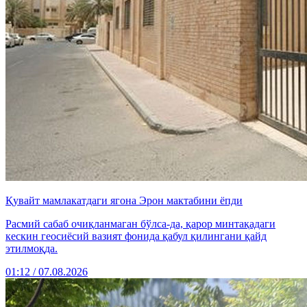
Қувайт мамлакатдаги ягона Эрон мактабини ёпди
Расмий сабаб очиқланмаган бўлса-да, қарор минтақадаги
кескин геосиёсий вазият фонида қабул қилингани қайд
этилмоқда.
01:12 / 07.08.2026