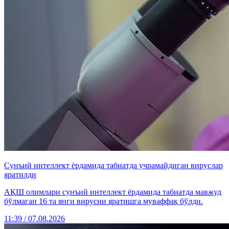
Сунъий интеллект ёрдамида табиатда учрамайдиган вируслар
яратилди
АҚШ олимлари сунъий интеллект ёрдамида табиатда мавжуд
бўлмаган 16 та янги вирусни яратишга муваффақ бўлди.
11:39 / 07.08.2026