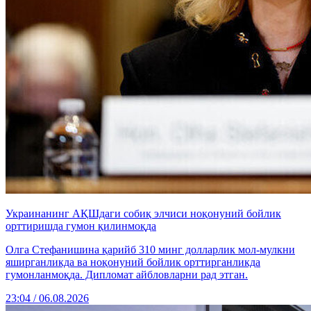
Украинанинг АҚШдаги собиқ элчиси ноқонуний бойлик
орттиришда гумон қилинмоқда
Олга Стефанишина қарийб 310 минг долларлик мол-мулкни
яширганликда ва ноқонуний бойлик орттирганликда
гумонланмоқда. Дипломат айбловларни рад этган.
23:04 / 06.08.2026