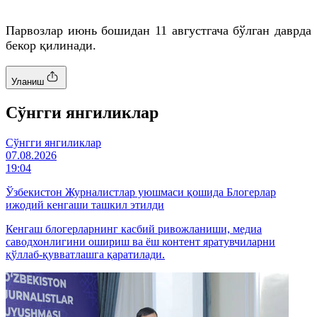
Парвозлар июнь бошидан 11 августгача бўлган даврда
бекор қилинади.
Уланиш
Cўнгги янгиликлар
Cўнгги янгиликлар
07.08.2026
19:04
Ўзбекистон Журналистлар уюшмаси қошида Блогерлар
ижодий кенгаши ташкил этилди
Кенгаш блогерларнинг касбий ривожланиши, медиа
саводхонлигини ошириш ва ёш контент яратувчиларни
қўллаб-қувватлашга қаратилади.