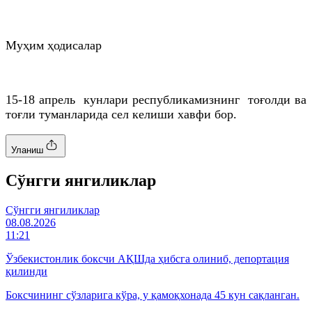
Муҳим ҳодисалар
15-18 апрель кунлари республикамизнинг тоғолди ва
тоғли туманларида сел келиши хавфи бор.
Уланиш
Cўнгги янгиликлар
Cўнгги янгиликлар
08.08.2026
11:21
Ўзбекистонлик боксчи АҚШда ҳибсга олиниб, депортация
қилинди
Боксчининг сўзларига кўра, у қамоқхонада 45 кун сақланган.