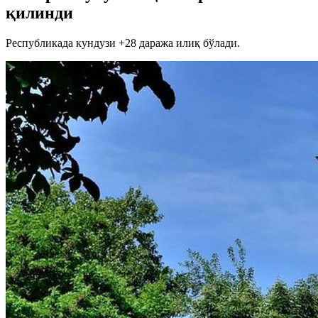
қилинди
Республикада кундузи +28 даража илиқ бўлади.