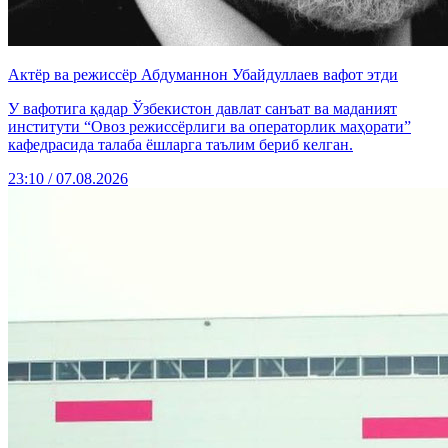
Актёр ва режиссёр Абдуманнон Убайдуллаев вафот этди
У вафотига қадар Ўзбекистон давлат санъат ва маданият
институти “Овоз режиссёрлиги ва операторлик маҳорати”
кафедрасида талаба ёшларга таълим бериб келган.
23:10 / 07.08.2026