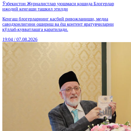
Ўзбекистон Журналистлар уюшмаси қошида Блогерлар
ижодий кенгаши ташкил этилди
Кенгаш блогерларнинг касбий ривожланиши, медиа
саводхонлигини ошириш ва ёш контент яратувчиларни
қўллаб-қувватлашга қаратилади.
19:04 / 07.08.2026