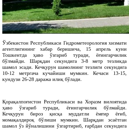
Ўзбекистон Республикаси Гидрометеорология хизмати
агентлигининг хабар беришича, 15 апрель куни
Тошкентда ҳаво ўзгариб туради, ёғингарчилик
бўлмайди. Шарқдан секундига 3-8 метр тезликда
шамол эсади. Кечқурун шамолнинг тезлиги секундига
10-12 метргача кучайиши мумкин. Кечаси 13-15,
кундузи 26-28 даража илиқ бўлади.
Қорақалпоғистон Республикаси ва Хоразм вилоятида
ҳаво ўзгариб туради, ёғингарчилик бўлмайди.
Кечқурун бироз қисқа муддатли ёмғир ёғиб,
момақалдироқ бўлиши мумкин. Шарқдан эсаётган
шамол ўз йўналишини ўзгартириб, ғарбдан секундига