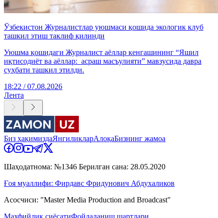
Ўзбекистон Журналистлар уюшмаси қошида экологик клуб
ташкил этиш таклиф қилинди
Уюшма қошидаги Журналист аёллар кенгашининг “Яшил
иқтисодиёт ва аёллар: асраш масъулияти” мавзусида давра
суҳбати ташкил этилди.
18:22 / 07.08.2026
Лента
Биз ҳақимизда
Янгиликлар
Алоқа
Бизнинг жамоа
Шаҳодатнома: №1346 Берилган сана: 28.05.2020
Ғоя муаллифи: Фирдавс Фридунович Абдухаликов
Асосчиси: "Master Media Production and Broadcast"
Махфийлик сиёсати
Фойдаланиш шартлари