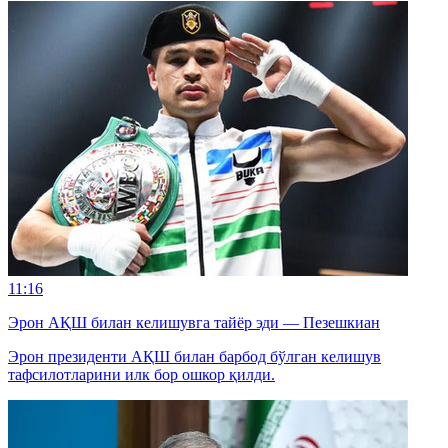
11:16
Эрон АҚШ билан келишувга тайёр эди — Пезешкиан
Эрон президенти АҚШ билан барбод бўлган келишув
тафсилотларини илк бор ошкор қилди.