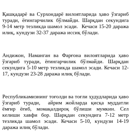
Қашқадарё ва Сурхондарё вилоятларида ҳаво ўзгариб
туради, ёғингарчилик бўлмайди. Шарқдан секундига
9-14 метр тезликда шамол эсади. Кечаси 15-20 даража
илиқ, кундузи 32-37 даража иссиқ бўлади.
Андижон, Наманган ва Фарғона вилоятларида ҳаво
ўзгариб туради, ёғингарчилик бўлмайди. Шарқдан
секундига 5-10 метр тезликда шамол эсади. Кечаси 12-
17, кундузи 23-28 даража илиқ бўлади.
Республикамизнинг тоғолди ва тоғли ҳудудларида ҳаво
ўзгариб туради, айрим жойларда қисқа муддатли
ёмғир ёғиб, момақалдироқ бўлиши мумкин. Сел
келиши хавфи бор. Шарқдан секундига 7-12 метр
тезликда шамол эсади. Кечаси 5-10, кундузи 14-19
даража илиқ бўлади.