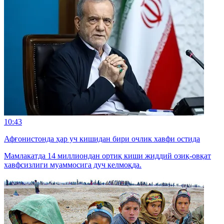
10:43
Афғонистонда ҳар уч кишидан бири очлик хавфи остида
Мамлакатда 14 миллиондан ортиқ киши жиддий озиқ-овқат
хавфсизлиги муаммосига дуч келмоқда.