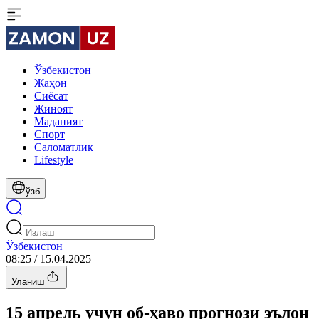
Ўзбекистон
Жаҳон
Сиёсат
Жиноят
Маданият
Спорт
Cаломатлик
Lifestyle
ўзб
Ўзбекистон
08:25 / 15.04.2025
Уланиш
15 апрель учун об-ҳаво прогнози эълон