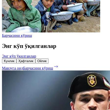
Барчасини кўриш
Энг кўп ўқилганлар
Энг кўп ўқилганлар
Кунлик
Ҳафталик
Ойлик
Мавзуга оид
Барчасини кўриш