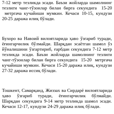
7-12 метр тезликда эсади. Баъзи жойларда шамолнинг
тезлиги чанг-тўзонлар билан бирга секундига 15-20
метргача кучайиши мумкин. Кечаси 10-15, кундузи
20-25 даража илиқ бўлади.
Бухоро ва Навоий вилоятларида ҳаво ўзгариб туради,
ёғингарчилик бўлмайди. Шарқдан эсаётган шамол ўз
йўналишини ўзгартириб, ғарбдан секундига 7-12 метр
тезликда эсади. Баъзи жойларда шамолнинг тезлиги
чанг-тўзонлар билан бирга секундига 15-20 метргача
кучайиши мумкин. Кечаси 15-20 даража илиқ, кундузи
27-32 даража иссиқ бўлади.
Тошкент, Самарқанд, Жиззах ва Сирдарё вилоятларида
ҳаво ўзгариб туради, ёғингарчилик бўлмайди.
Шарқдан секундига 9-14 метр тезликда шамол эсади.
Кечаси 12-17, кундузи 24-29 даража илиқ бўлади.