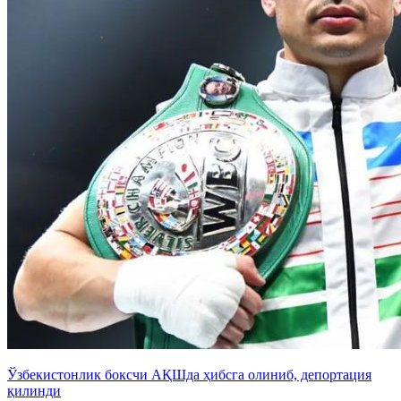
Ўзбекистонлик боксчи АҚШда ҳибсга олиниб, депортация
қилинди