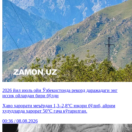
2026 йил июль ойи Ўзбекистонда рекорд даражадаги энг
иссиқ ойлардан бири бўлди
Ҳаво ҳарорати меъёрдан 1,3–2,8°C юқори бўлиб, айрим
ҳудудларда ҳарорат 50°C гача кўтарилган.
00:36 / 08.08.2026