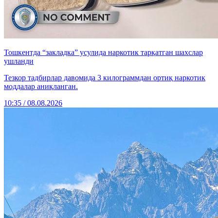
Тошкентда “закладка” усулида наркотик тарқатган шахслар
ушланди
Тезкор тадбирлар давомида 3 килограммдан ортиқ наркотик
моддалар аниқланган.
10:35 / 08.08.2026