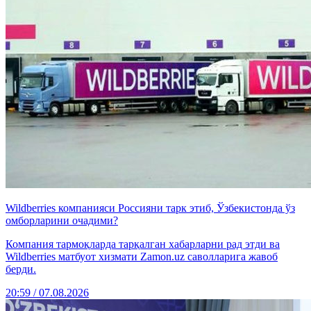
Wildberries компанияси Россияни тарк этиб, Ўзбекистонда ўз
омборларини очадими?
Компания тармоқларда тарқалган хабарларни рад этди ва
Wildberries матбуот хизмати Zamon.uz саволларига жавоб
берди.
20:59 / 07.08.2026