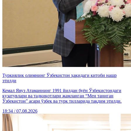
Туркиялик олимнинг Ўзбекистон ҳақидаги китоби нашр
этилди
Кемал Явуз Атаманнинг 1991 йилдан буён Ўзбекистондаги
кузатувлари ва тадқиқотлари жамланган “Мен таниган
Ўзбекистон” асари ўзбек ва турк тилларида тақдим этилди.
18:34 / 07.08.2026