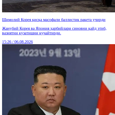
Шимолий Корея қисқа масофали баллистик ракета учирди
Жанубий Корея ва Япония ҳарбийлари синовни қайд этиб,
вазиятни кузатишни кучайтирди.
15:26 / 06.08.2026