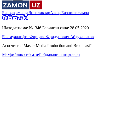
Биз ҳақимизда
Янгиликлар
Алоқа
Бизнинг жамоа
Шаҳодатнома: №1346 Берилган сана: 28.05.2020
Ғоя муаллифи: Фирдавс Фридунович Абдухаликов
Асосчиси: "Master Media Production and Broadcast"
Махфийлик сиёсати
Фойдаланиш шартлари