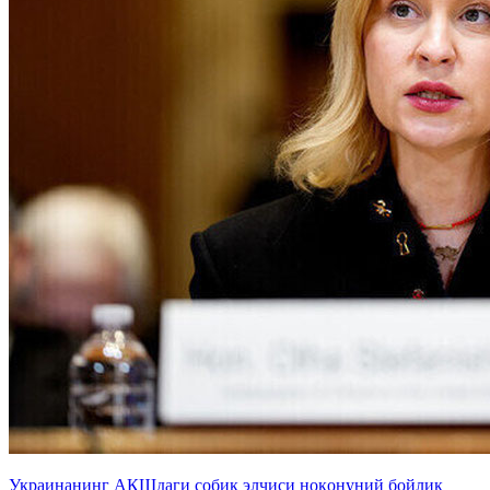
Украинанинг АҚШдаги собиқ элчиси ноқонуний бойлик