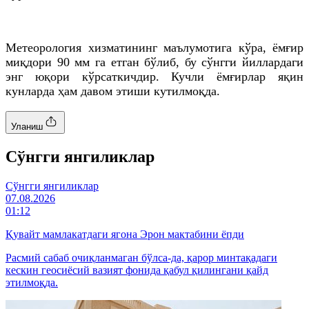
Метеорология хизматининг маълумотига кўра, ёмғир
миқдори 90 мм га етган бўлиб, бу сўнгги йиллардаги
энг юқори кўрсаткичдир. Кучли ёмғирлар яқин
кунларда ҳам давом этиши кутилмоқда.
Уланиш
Cўнгги янгиликлар
Cўнгги янгиликлар
07.08.2026
01:12
Қувайт мамлакатдаги ягона Эрон мактабини ёпди
Расмий сабаб очиқланмаган бўлса-да, қарор минтақадаги
кескин геосиёсий вазият фонида қабул қилингани қайд
этилмоқда.