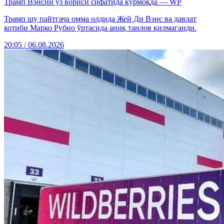
Трамп Вэнсни ўз вориси сифатида кўрмоқда — WP
Трамп шу пайтгача омма олдида Жей Ди Вэнс ва давлат
котиби Марко Рубио ўртасида аниқ танлов қилмаганди.
20:05 / 06.08.2026