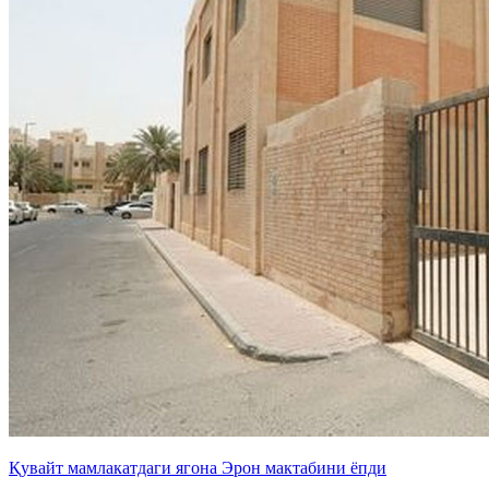
Қувайт мамлакатдаги ягона Эрон мактабини ёпди