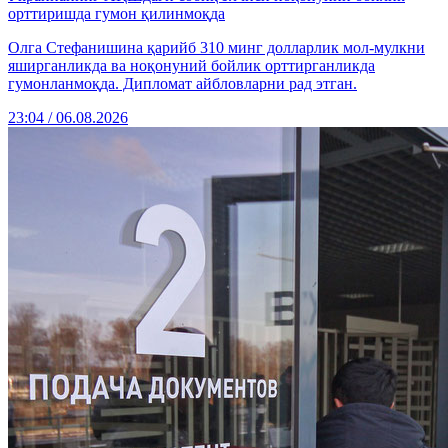
орттиришда гумон қилинмоқда
Олга Стефанишина қарийб 310 минг долларлик мол-мулкни
яширганликда ва ноқонуний бойлик орттирганликда
гумонланмоқда. Дипломат айбловларни рад этган.
23:04 / 06.08.2026