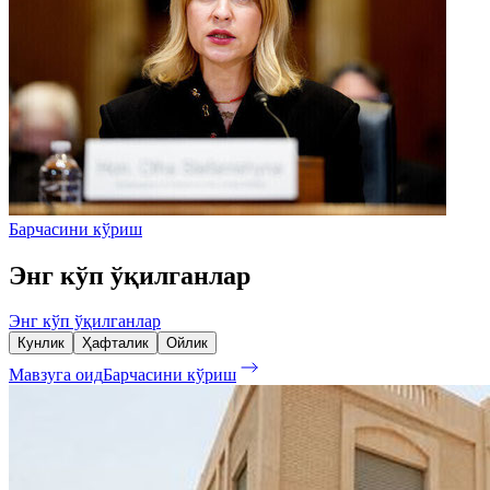
Барчасини кўриш
Энг кўп ўқилганлар
Энг кўп ўқилганлар
Кунлик
Ҳафталик
Ойлик
Мавзуга оид
Барчасини кўриш