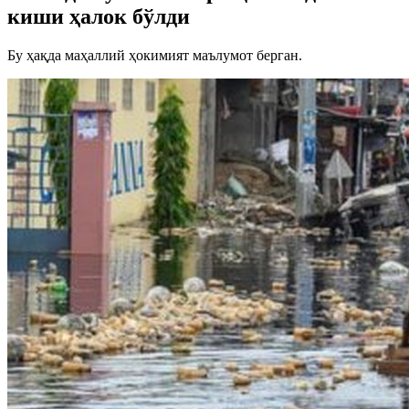
киши ҳалок бўлди
Бу ҳақда маҳаллий ҳокимият маълумот берган.