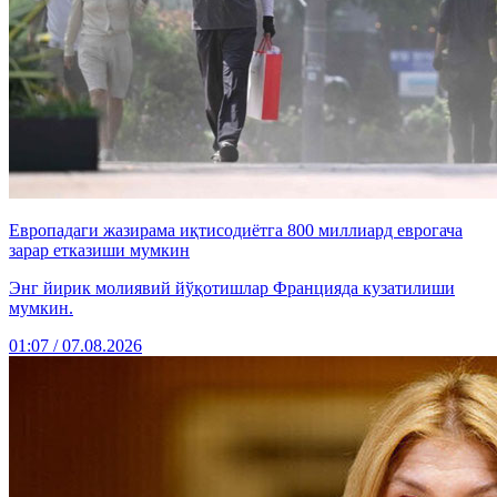
Европадаги жазирама иқтисодиётга 800 миллиард еврогача
зарар етказиши мумкин
Энг йирик молиявий йўқотишлар Францияда кузатилиши
мумкин.
01:07 / 07.08.2026