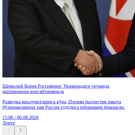
Шимолий Корея Россиянинг Украинадаги урушида
иштирокини кенгайтирмоқда
Разведка маълумотларига кўра, Пхенян баллистик ракета
бўлинмаларини ҳам Россия ҳудудига юборишни бошлаган.
15:06 / 06.08.2026
Лента