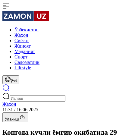
Ўзбекистон
Жаҳон
Сиёсат
Жиноят
Маданият
Спорт
Cаломатлик
Lifestyle
ўзб
Жаҳон
11:31 / 16.06.2025
Уланиш
Конгода кучли ёмғир оқибатида 29