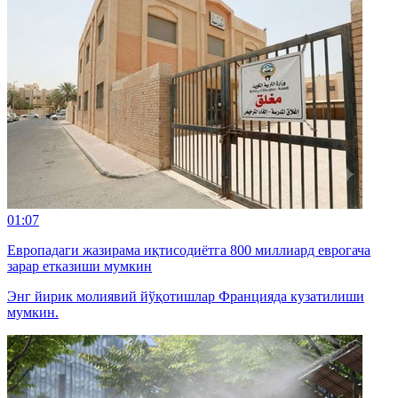
01:07
Европадаги жазирама иқтисодиётга 800 миллиард еврогача
зарар етказиши мумкин
Энг йирик молиявий йўқотишлар Францияда кузатилиши
мумкин.