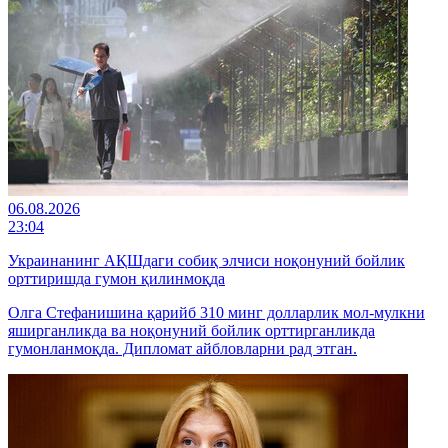
06.08.2026
23:04
Украинанинг АҚШдаги собиқ элчиси ноқонуний бойлик
орттиришда гумон қилинмоқда
Олга Стефанишина қарийб 310 минг долларлик мол-мулкни
яширганликда ва ноқонуний бойлик орттирганликда
гумонланмоқда. Дипломат айбловларни рад этган.