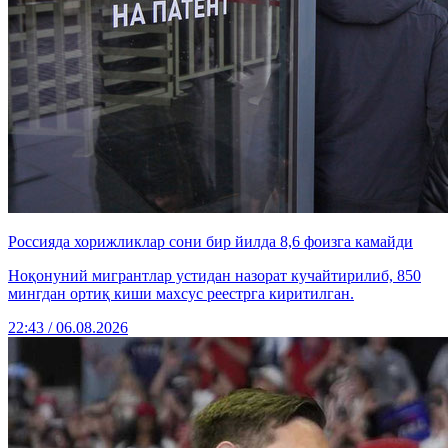
Россияда хорижликлар сони бир йилда 8,6 фоизга камайди
Ноқонуний мигрантлар устидан назорат кучайтирилиб, 850
мингдан ортиқ киши махсус реестрга киритилган.
22:43 / 06.08.2026