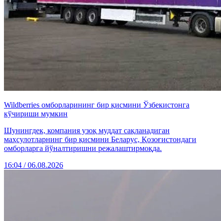
Wildberries омборларининг бир қисмини Ўзбекистонга
кўчириши мумкин
Шунингдек, компания узоқ муддат сақланадиган
маҳсулотларнинг бир қисмини Беларус, Қозоғистондаги
омборларга йўналтиришни режалаштирмоқда.
16:04 / 06.08.2026