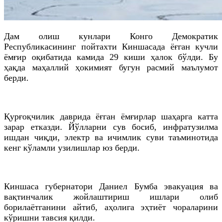
Дам олиш кунлари Конго Демократик
Республикасининг пойтахти Киншасада ёғган кучли
ёмғир оқибатида камида 29 киши ҳалок бўлди. Бу
ҳақда маҳаллий ҳокимият бугун расмий маълумот
берди.
Қурғоқчилик даврида ёғган ёмғирлар шаҳарга катта
зарар етказди. Йўлларни сув босиб, инфратузилма
ишдан чиқди, электр ва ичимлик суви таъминотида
кенг кўламли узилишлар юз берди.
Киншаса губернатори Даниел Бумба эвакуация ва
вақтинчалик жойлаштириш ишлари олиб
борилаётганини айтиб, аҳолига эҳтиёт чораларини
кўришни тавсия қилди.