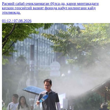
Расмий сабаб очиқланмаган бўлса-да, қарор минтақадаги
кескин геосиёсий вазият фонида қабул қилингани қайд
этилмоқда.
01:12 / 07.08.2026