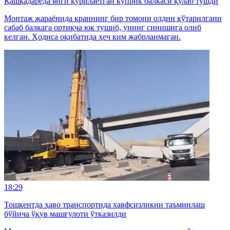
Қашқадарёда янги қурилаётган кўприк балкаси қулаб тушди
Монтаж жараёнида краннинг бир томони олдин кўтарилгани
сабаб балкага ортиқча юк тушиб, унинг синишига олиб
келган. Ҳодиса оқибатида ҳеч ким жабрланмаган.
18:29
Тошкентда ҳаво транспортида хавфсизликни таъминлаш
бўйича ўқув машғулоти ўтказилди