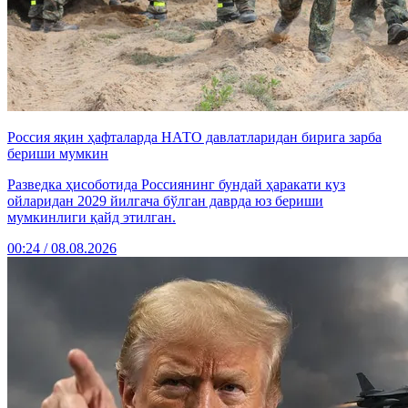
Россия яқин ҳафталарда НАТО давлатларидан бирига зарба
бериши мумкин
Разведка ҳисоботида Россиянинг бундай ҳаракати куз
ойларидан 2029 йилгача бўлган даврда юз бериши
мумкинлиги қайд этилган.
00:24 / 08.08.2026