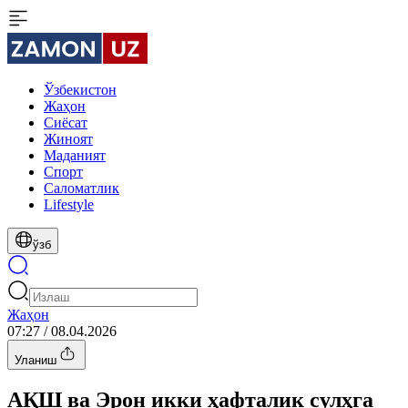
Ўзбекистон
Жаҳон
Сиёсат
Жиноят
Маданият
Спорт
Cаломатлик
Lifestyle
ўзб
Жаҳон
07:27 / 08.04.2026
Уланиш
АҚШ ва Эрон икки ҳафталик сулҳга