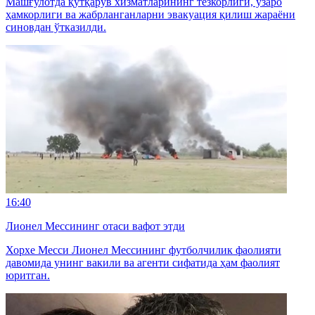
Машғулотда қутқарув хизматларининг тезкорлиги, ўзаро
ҳамкорлиги ва жабрланганларни эвакуация қилиш жараёни
синовдан ўтказилди.
16:40
Лионел Мессининг отаси вафот этди
Хорхе Месси Лионел Мессининг футболчилик фаолияти
давомида унинг вакили ва агенти сифатида ҳам фаолият
юритган.