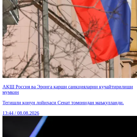
АҚШ Россия ва Эронга қарши санкцияларни кучайтирилиши
мумкин
Тегишли қонун лойиҳаси Сенат томонидан маъқулланди.
13:44 / 08.08.2026