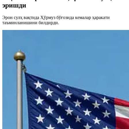
эришди
Эрон сулҳ вақтида Ҳўрмуз бўғозида кемалар ҳаракати
таъминланишини билдирди.