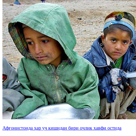
Афғонистонда ҳар уч кишидан бири очлик хавфи остида