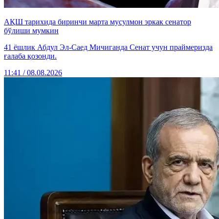
АҚШ тарихида биринчи марта мусулмон эркак сенатор
бўлиши мумкин
41 ёшлик Абдул Эл-Саед Мичиганда Сенат учун праймеризда
ғалаба қозонди.
11:41 / 08.08.2026