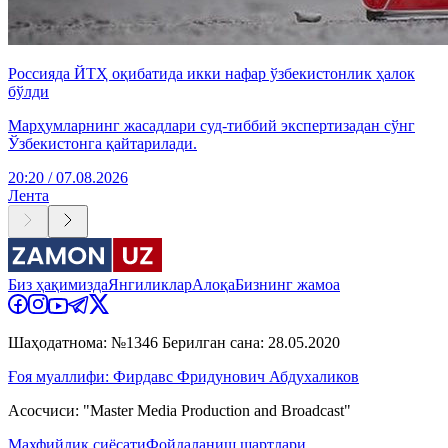
Россияда ЙТҲ оқибатида икки нафар ўзбекистонлик ҳалок
бўлди
Марҳумларнинг жасадлари суд-тиббий экспертизадан сўнг
Ўзбекистонга қайтарилади.
20:20 / 07.08.2026
Лента
Биз ҳақимизда
Янгиликлар
Алоқа
Бизнинг жамоа
Шаҳодатнома: №1346 Берилган сана: 28.05.2020
Ғоя муаллифи: Фирдавс Фридунович Абдухаликов
Асосчиси: "Master Media Production and Broadcast"
Махфийлик сиёсати
Фойдаланиш шартлари