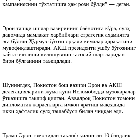
кампаниясини тўхтатишга ҳам рози бўлди” — деган.
Эрон ташқи ишлар вазирининг баёнотига кўра, сулҳ
давомида мамлакат ҳарбийлари стратегик аҳамиятга
эга бўлган Ҳўрмуз бўғози орқали кемалар ҳаракатини
мувофиқлаштиради. АҚШ президенти ушбу бўғознинг
қайта очилиши келишувнинг асосий шартларидан
бири бўлганини таъкидлади.
Шунингдек, Покистон бош вазири Эрон ва АҚШ
делегацияларини жума куни Исломободда музокаралар
ўтказишга таклиф қилган. Аввалроқ Покистон томони
дипломатик жараёнларга имкон яратиш мақсадида
икки ҳафталик сулҳ ташаббуси билан чиққан эди.
Трамп Эрон томонидан таклиф қилинган 10 бандлик