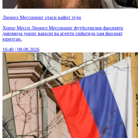
Лионел Мессининг отаси вафот этди
Хорхе Месси Лионел Мессининг футболчилик фаолияти
давомида унинг вакили ва агенти сифатида ҳам фаолият
юритган.
16:40 / 08.08.2026