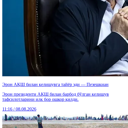
Эрон АҚШ билан келишувга тайёр эди — Пезешкиан
Эрон президенти АҚШ билан барбод бўлган келишув
тафсилотларини илк бор ошкор қилди.
11:16 / 08.08.2026