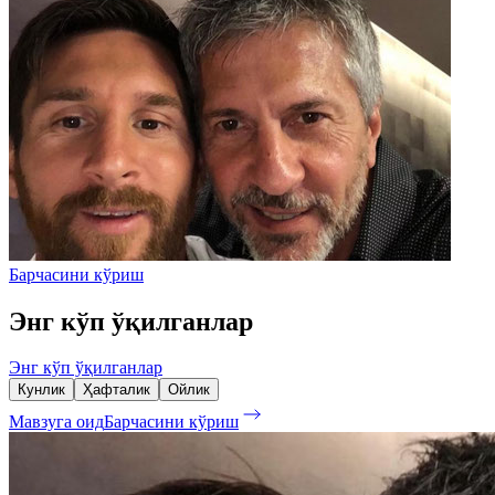
Барчасини кўриш
Энг кўп ўқилганлар
Энг кўп ўқилганлар
Кунлик
Ҳафталик
Ойлик
Мавзуга оид
Барчасини кўриш