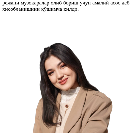
режани музокаралар олиб бориш учун амалий асос деб
ҳисобланишини қўшимча қилди.