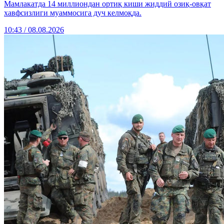
Мамлакатда 14 миллиондан ортиқ киши жиддий озиқ-овқат
хавфсизлиги муаммосига дуч келмоқда.
10:43 / 08.08.2026