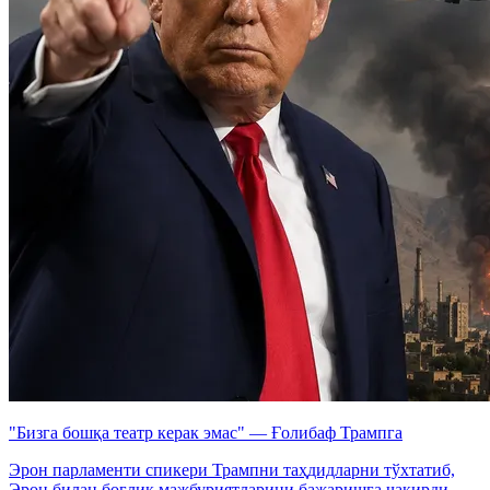
"Бизга бошқа театр керак эмас" — Ғолибаф Трампга
Эрон парламенти спикери Трампни таҳдидларни тўхтатиб,
Эрон билан боғлиқ мажбуриятларини бажаришга чақирди.