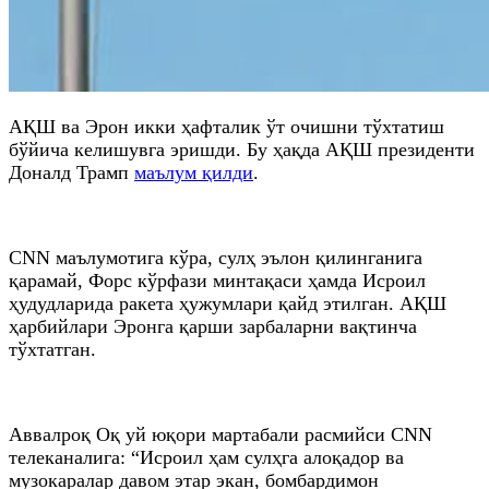
АҚШ ва Эрон икки ҳафталик ўт очишни тўхтатиш
бўйича келишувга эришди. Бу ҳақда АҚШ президенти
Доналд Трамп
маълум қилди
.
CNN маълумотига кўра, сулҳ эълон қилинганига
қарамай, Форс кўрфази минтақаси ҳамда Исроил
ҳудудларида ракета ҳужумлари қайд этилган. АҚШ
ҳарбийлари Эронга қарши зарбаларни вақтинча
тўхтатган.
Аввалроқ Оқ уй юқори мартабали расмийси CNN
телеканалига: “Исроил ҳам сулҳга алоқадор ва
музокаралар давом этар экан, бомбардимон