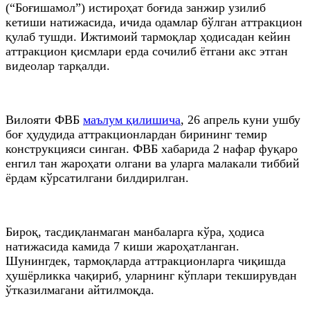
(“Боғишамол”) истироҳат боғида занжир узилиб
кетиши натижасида, ичида одамлар бўлган аттракцион
қулаб тушди. Ижтимоий тармоқлар ҳодисадан кейин
аттракцион қисмлари ерда сочилиб ётгани акс этган
видеолар тарқалди.
Вилояти ФВБ
маълум қилишича
, 26 апрель куни ушбу
боғ ҳудудида аттракционлардан бирининг темир
конструкцияси синган. ФВБ хабарида 2 нафар фуқаро
енгил тан жароҳати олгани ва уларга малакали тиббий
ёрдам кўрсатилгани билдирилган.
Бироқ, тасдиқланмаган манбаларга кўра, ҳодиса
натижасида камида 7 киши жароҳатланган.
Шунингдек, тармоқларда аттракционларга чиқишда
ҳушёрликка чақириб, уларнинг кўплари текширувдан
ўтказилмагани айтилмоқда.