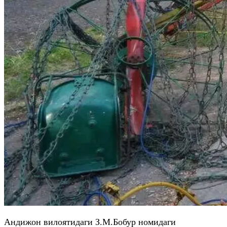
Андижон вилоятидаги З.М.Бобур номидаги