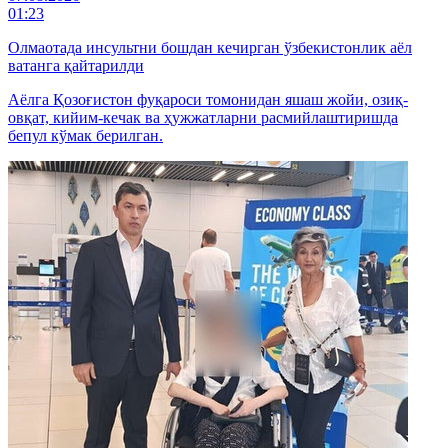
01:23
Олмаотада инсультни бошдан кечирган ўзбекистонлик аёл
ватанга қайтарилди
Аёлга Қозоғистон фуқароси томонидан яшаш жойи, озиқ-
овқат, кийим-кечак ва ҳужжатларни расмийлаштиришда
бепул кўмак берилган.