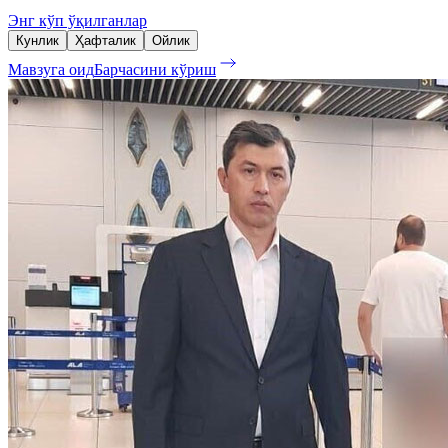
Энг кўп ўқилганлар
Кунлик
Ҳафталик
Ойлик
Мавзуга оид
Барчасини кўриш