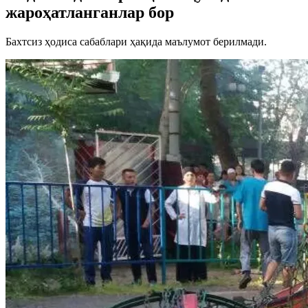
жароҳатланганлар бор
Бахтсиз ҳодиса сабаблари ҳақида маълумот берилмади.