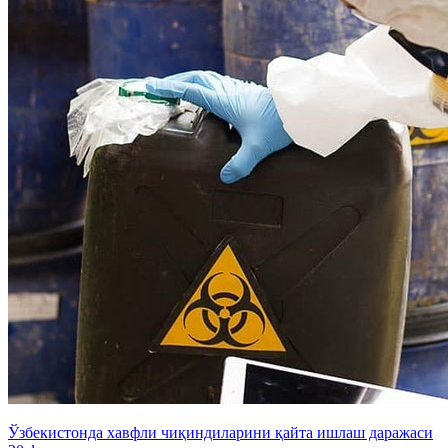
Ўзбекистонда хавфли чиқиндиларини қайта ишлаш даражаси