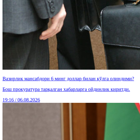
Вазирлик мансабдори 6 минг доллар билан қўлга олиндими?
Бош прокуратура тарқалган хабарларга ойдинлик киритди.
19:16 / 06.08.2026