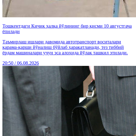
Тошкентдаги Кичик ҳалқа йўлининг бир қисми 10 августгача
ёпилади
Таъмирлаш ишлари давомида автотранспорт воситалари
қарама-қарши йўналиш бўйлаб ҳаракатланади, тез тиббий
ёрдам машиналари учун эса алоҳида йўлак ташкил этилади.
20:50 / 06.08.2026