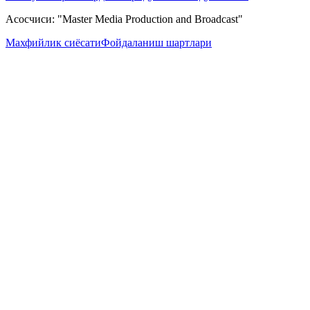
Асосчиси: "Master Media Production and Broadcast"
Махфийлик сиёсати
Фойдаланиш шартлари