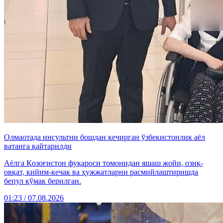
Олмаотада инсультни бошдан кечирган ўзбекистонлик аёл
ватанга қайтарилди
Аёлга Қозоғистон фуқароси томонидан яшаш жойи, озиқ-
овқат, кийим-кечак ва ҳужжатларни расмийлаштиришда
бепул кўмак берилган.
01:23 / 07.08.2026