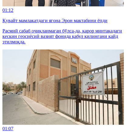
01:12
Қувайт мамлакатдаги ягона Эрон мактабини ёпди
Расмий сабаб очиқланмаган бўлса-да, қарор минтақадаги
кескин геосиёсий вазият фонида қабул қилингани қайд
этилмоқда.
01:07