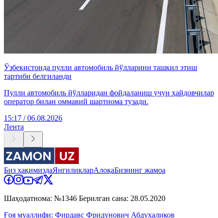
Ўзбекистонда пулли автомобиль йўлларини ташкил этиш
тартиби белгиланди
Пулли автомобиль йўлларидан фойдаланиш учун ҳайдовчилар
оператор билан оммавий шартнома тузади.
15:17 / 06.08.2026
Лента
Биз ҳақимизда
Янгиликлар
Алоқа
Бизнинг жамоа
Шаҳодатнома: №1346 Берилган сана: 28.05.2020
Ғоя муаллифи: Фирдавс Фридунович Абдухаликов