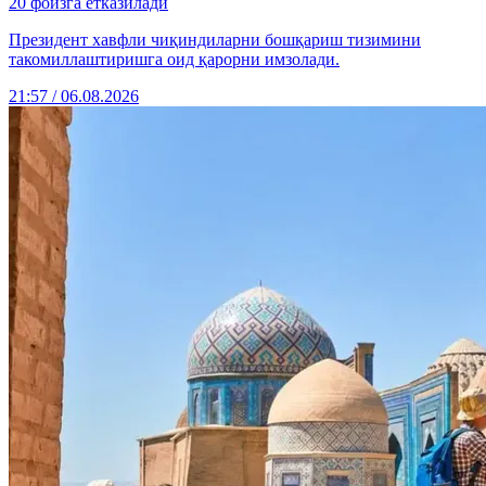
20 фоизга етказилади
Президент хавфли чиқиндиларни бошқариш тизимини
такомиллаштиришга оид қарорни имзолади.
21:57 / 06.08.2026