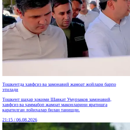
Тошкентда хавфсиз ва замонавий жамоат жойлари барпо
этилади
Тошкент шаҳар ҳокими Шавкат Умурзаков замонавий,
хавфсиз ва ҳаммабоп жамоат маконларини яратишга
қаратилган лойиҳалар билан танишди.
21:15 / 06.08.2026