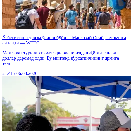
Ўзбекистон туризм ўсиши бўйича Марказий Осиёда етакчига
айланди — WTTC
Мамлакат туризм хизматлари экспортидан 4,8 миллиард
доллар даромад олди. Бу минтақа кўрсаткичининг ярмига
тенг.
21:41 / 06.08.2026