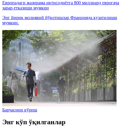
Европадаги жазирама иқтисодиётга 800 миллиард еврогача
зарар етказиши мумкин
Энг йирик молиявий йўқотишлар Францияда кузатилиши
мумкин.
Барчасини кўриш
Энг кўп ўқилганлар