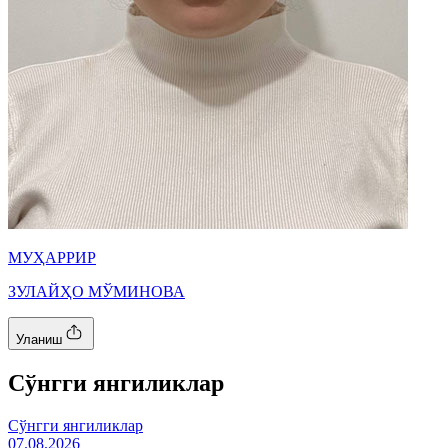
МУҲАРРИР
ЗУЛАЙҲО МЎМИНОВА
Уланиш
Cўнгги янгиликлар
Cўнгги янгиликлар
07.08.2026