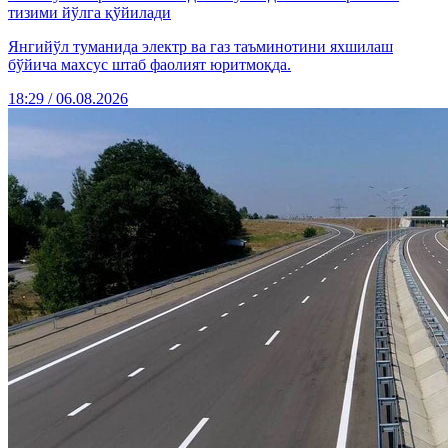
тизими йўлга қўйилади
Янгийўл туманида электр ва газ таъминотини яхшилаш
бўйича махсус штаб фаолият юритмоқда.
18:29 / 06.08.2026