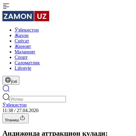
Ўзбекистон
Жаҳон
Сиёсат
Жиноят
Маданият
Спорт
Cаломатлик
Lifestyle
ўзб
Ўзбекистон
11:38 / 27.04.2026
Уланиш
Андижонда аттракцион қулади: