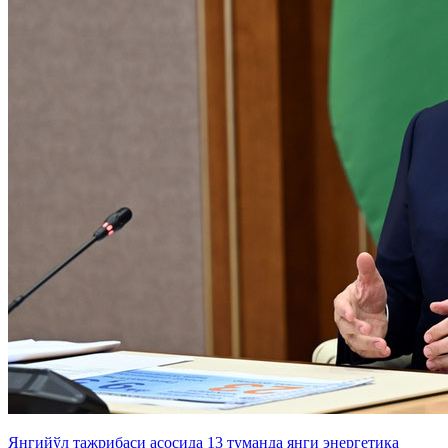
Янгийўл тажрибаси асосида 13 туманда янги энергетика