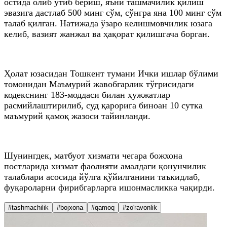
остида олиб ўтиб бериш, яъни ташмачилик қилиш
эвазига дастлаб 500 минг сўм, сўнгра яна 100 минг сўм
талаб қилган. Натижада ўзаро келишмовчилик юзага
келиб, вазият жанжал ва ҳақорат қилишгача борган.
Ҳолат юзасидан Тошкент тумани Ички ишлар бўлими
томонидан Маъмурий жавобгарлик тўғрисидаги
кодекснинг 183-моддаси билан ҳужжатлар
расмийлаштирилиб, суд қарорига биноан 10 сутка
маъмурий қамоқ жазоси тайинланди.
Шунингдек, матбуот хизмати чегара божхона
постларида хизмат фаолияти амалдаги қонунчилик
талаблари асосида йўлга қўйилганини таъкидлаб,
фуқароларни фирибгарларга ишонмасликка чақирди.
#tashmachilik
#bojxona
#qamoq
#zo'ravonlik