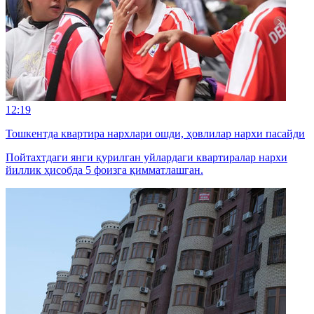
12:19
Тошкентда квартира нархлари ошди, ҳовлилар нархи пасайди
Пойтахтдаги янги қурилган уйлардаги квартиралар нархи
йиллик ҳисобда 5 фоизга қимматлашган.