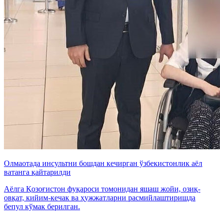
Олмаотада инсультни бошдан кечирган ўзбекистонлик аёл
ватанга қайтарилди
Аёлга Қозоғистон фуқароси томонидан яшаш жойи, озиқ-
овқат, кийим-кечак ва ҳужжатларни расмийлаштиришда
бепул кўмак берилган.