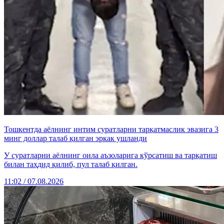
Тошкентда аёлнинг интим суратларни тарқатмаслик эвазига 3
минг доллар талаб қилган эркак ушланди
У суратларни аёлнинг оила аъзоларига кўрсатиш ва тарқатиш
билан таҳдид қилиб, пул талаб қилган.
11:02 / 07.08.2026