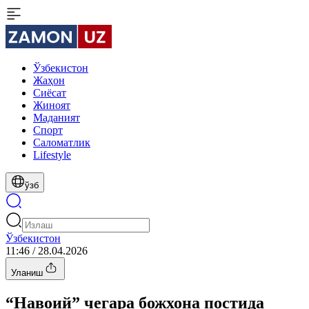
Ўзбекистон
Жаҳон
Сиёсат
Жиноят
Маданият
Спорт
Cаломатлик
Lifestyle
ўзб
Ўзбекистон
11:46 / 28.04.2026
Уланиш
“Навоий” чегара божхона постида