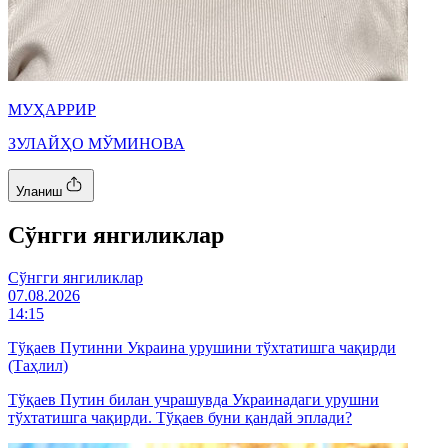
МУҲАРРИР
ЗУЛАЙҲО МЎМИНОВА
Уланиш
Cўнгги янгиликлар
Cўнгги янгиликлар
07.08.2026
14:15
Тўқаев Путинни Украина урушини тўхтатишга чақирди
(Таҳлил)
Тўқаев Путин билан учрашувда Украинадаги урушни
тўхтатишга чақирди. Тўқаев буни қандай эплади?