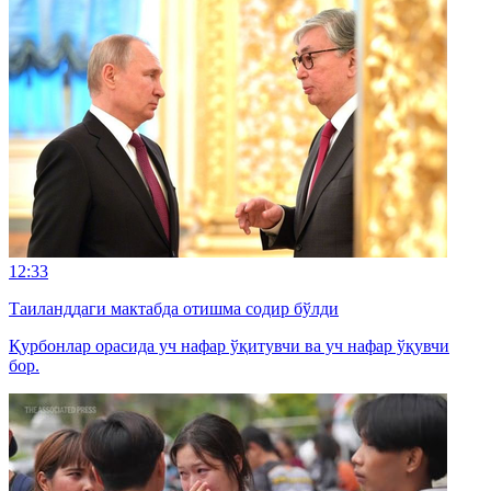
12:33
Таиланддаги мактабда отишма содир бўлди
Қурбонлар орасида уч нафар ўқитувчи ва уч нафар ўқувчи
бор.