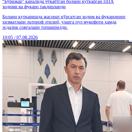
“Бўрижар” каналида чўкаётган болани қутқарган ППХ
ходими ва фуқаро тақдирланди
Болани қутқаришда жасорат кўрсатган ходим ва фуқаронинг
хизматлари эътироф этилиб, уларга пул мукофоти ҳамда
эсдалик совғалари топширилди.
10:05 / 07.08.2026