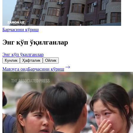
Барчасини кўриш
Энг кўп ўқилганлар
Энг кўп ўқилганлар
Кунлик
Ҳафталик
Ойлик
Мавзуга оид
Барчасини кўриш