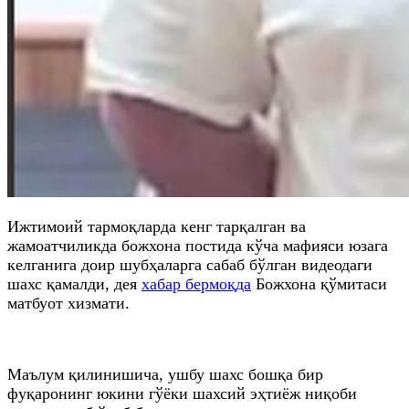
Ижтимоий тармоқларда кенг тарқалган ва
жамоатчиликда божхона постида кўча мафияси юзага
келганига доир шубҳаларга сабаб бўлган видеодаги
шахс қамалди, дея
хабар бермоқда
Божхона қўмитаси
матбуот хизмати.
Маълум қилинишича, ушбу шахс бошқа бир
фуқаронинг юкини гўёки шахсий эҳтиёж ниқоби