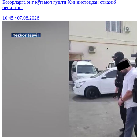
Бозорларга энг кўп мол гўшти Ҳиндистондан етказиб
берилган.
10:45 / 07.08.2026