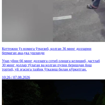
Коттежни ўз номига ўтқизиб, қолган 36 минг долларни
бермаган ака-ука ушланди
Улар уйни 66 минг долларга сотиб олишга келишиб, дастлаб
30 минг доллар тўлаган ва қолган пулни беришдан бош
тортиб, уй эгасига тазйиқ ўтказиш билан қўрқитган.
10:26 / 07.08.2026