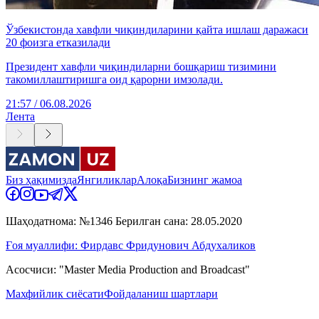
Ўзбекистонда хавфли чиқиндиларини қайта ишлаш даражаси
20 фоизга етказилади
Президент хавфли чиқиндиларни бошқариш тизимини
такомиллаштиришга оид қарорни имзолади.
21:57 / 06.08.2026
Лента
Биз ҳақимизда
Янгиликлар
Алоқа
Бизнинг жамоа
Шаҳодатнома: №1346 Берилган сана: 28.05.2020
Ғоя муаллифи: Фирдавс Фридунович Абдухаликов
Асосчиси: "Master Media Production and Broadcast"
Махфийлик сиёсати
Фойдаланиш шартлари