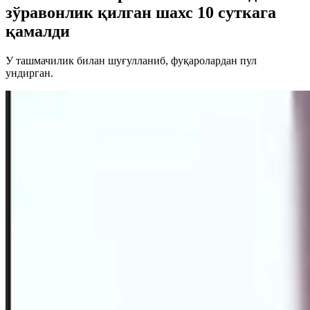
зўравонлик қилган шахс 10 суткага
қамалди
У ташмачилик билан шуғулланиб, фуқаролардан пул
ундирган.