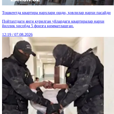
Тошкентда квартира нархлари ошди, ҳовлилар нархи пасайди
Пойтахтдаги янги қурилган уйлардаги квартиралар нархи
йиллик ҳисобда 5 фоизга қимматлашган.
12:19 / 07.08.2026