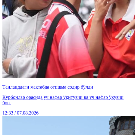
Таиланддаги мактабда отишма содир бўлди
Қурбонлар орасида уч нафар ўқитувчи ва уч нафар ўқувчи
бор.
12:33 / 07.08.2026