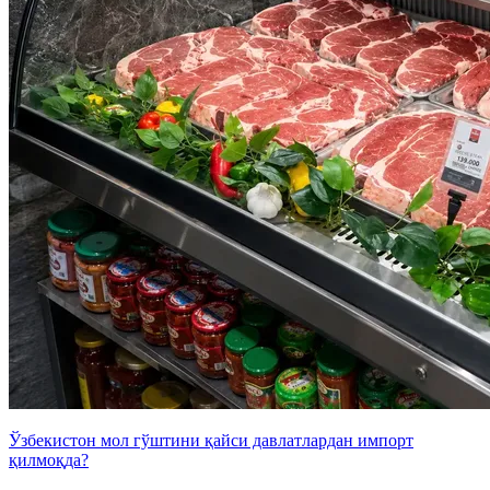
Ўзбекистон мол гўштини қайси давлатлардан импорт
қилмоқда?