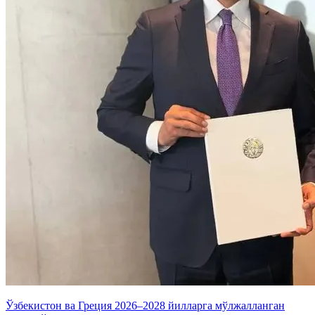
Ўзбекистон ва Греция 2026–2028 йилларга мўлжалланган