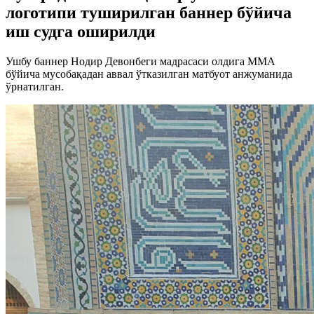
логотипи туширилган баннер бўйича
иш судга оширилди
Ушбу баннер Нодир Девонбеги мадрасаси олдига ММА
бўйича мусобақадан аввал ўтказилган матбуот анжуманида
ўрнатилган.