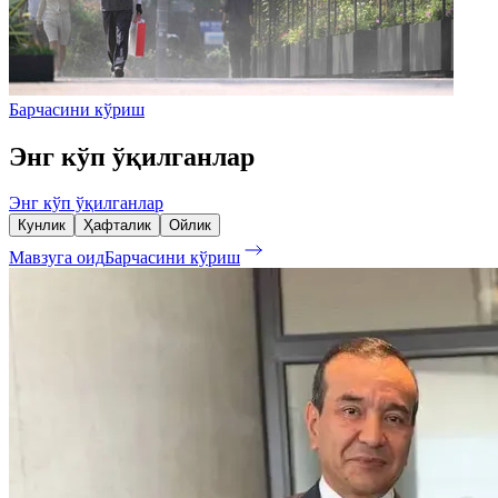
Барчасини кўриш
Энг кўп ўқилганлар
Энг кўп ўқилганлар
Кунлик
Ҳафталик
Ойлик
Мавзуга оид
Барчасини кўриш