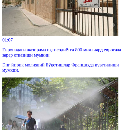
01:07
Европадаги жазирама иқтисодиётга 800 миллиард еврогача
зарар етказиши мумкин
Энг йирик молиявий йўқотишлар Францияда кузатилиши
мумкин.