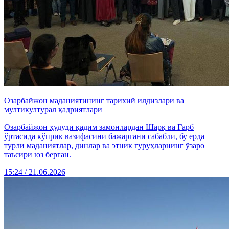
Озарбайжон маданиятининг тарихий илдизлари ва
мултикултурал қадриятлари
Озарбайжон ҳудуди қадим замонлардан Шарқ ва Ғарб
ўртасида кўприк вазифасини бажаргани сабабли, бу ерда
турли маданиятлар, динлар ва этник гуруҳларнинг ўзаро
таъсири юз берган.
15:24 / 21.06.2026