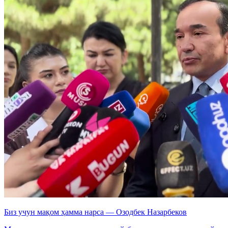
Биз учун мақом ҳамма нарса — Озодбек Назарбеков