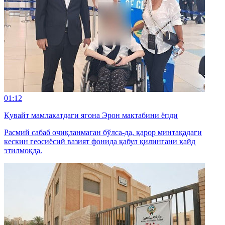
01:12
Қувайт мамлакатдаги ягона Эрон мактабини ёпди
Расмий сабаб очиқланмаган бўлса-да, қарор минтақадаги
кескин геосиёсий вазият фонида қабул қилингани қайд
этилмоқда.