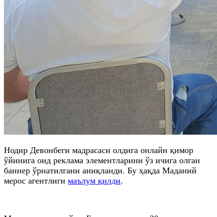
Нодир Девонбеги мадрасаси олдига онлайн қимор
ўйинига оид реклама элементларини ўз ичига олган
баннер ўрнатилгани аниқланди. Бу ҳақда Маданий
мерос агентлиги
маълум қилди
.