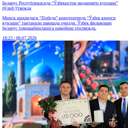
Беларус Республикасида “Ўзбекистон маданияти кунлари”
бўлиб ўтмоқда
Минск шаҳридаги “Победа” кинотеатрида “Ўзбек киноси
кунлари” тантанали равишда очилди. Ўзбек фильмлари
беларус томошабинларига намойиш этилмоқда.
18:23 / 08.07.2026