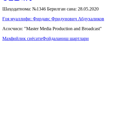
Шаҳодатнома: №1346 Берилган сана: 28.05.2020
Ғоя муаллифи: Фирдавс Фридунович Абдухаликов
Асосчиси: "Master Media Production and Broadcast"
Махфийлик сиёсати
Фойдаланиш шартлари