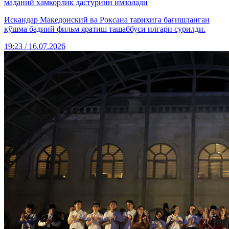
маданий ҳамкорлик дастурини имзолади
Искандар Македонский ва Роксана тарихига бағишланган
қўшма бадиий фильм яратиш ташаббуси илгари сурилди.
19:23 / 16.07.2026