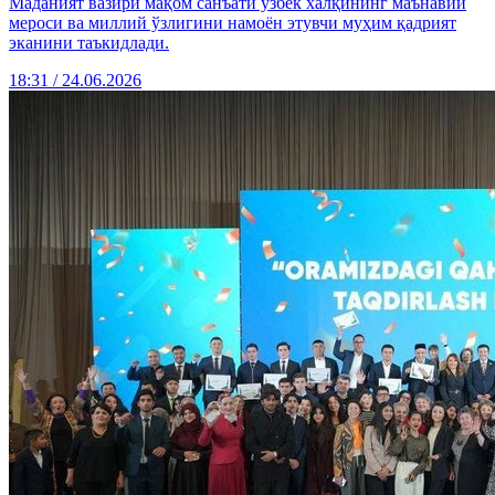
Маданият вазири мақом санъати ўзбек халқининг маънавий
мероси ва миллий ўзлигини намоён этувчи муҳим қадрият
эканини таъкидлади.
18:31 / 24.06.2026