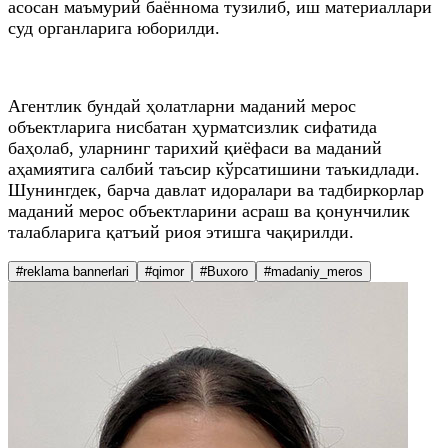
асосан маъмурий баённома тузилиб, иш материаллари
суд органларига юборилди.
Агентлик бундай ҳолатларни маданий мерос
объектларига нисбатан ҳурматсизлик сифатида
баҳолаб, уларнинг тарихий қиёфаси ва маданий
аҳамиятига салбий таъсир кўрсатишини таъкидлади.
Шунингдек, барча давлат идоралари ва тадбиркорлар
маданий мерос объектларини асраш ва қонунчилик
талабларига қатъий риоя этишга чақирилди.
#reklama bannerlari
#qimor
#Buxoro
#madaniy_meros