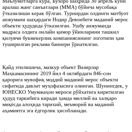
Маълумотларга кўра, Бухоро шаҳрида 30 апрель куни
аралаш жанг санъатлари (ММА) бўйича мусобақа
ўтказилиши керак бўлган. Турнирдан олдинги матбуот
анжумани шаҳардаги Нодир Девонбеги маданий мерос
объекти ҳудудида ўтказилган. Ушбу анжуманда
мадраса олдига онлайн қимор ўйинларини ташкил
қилувчи букмекерлик компаниясининг логотипи ҳам
туширилган реклама баннери ўрнатилган.
Қайд этилишича, мазкур объект Вазирлар
Маҳкамасининг 2019 йил 4 октябрдаги 846-сон
қарорига мувофиқ моддий маданий мерос объекти
сифатида давлат муҳофазасига олинган. Шунингдек, у
ЮНЕСКО Умумжаҳон мероси рўйхатига киритилган
ҳудуд таркибига киради ҳамда миллий ва халқаро
миқёсда алоҳида тарихий, меъморий ва маданий
аҳамиятга эга ёдгорлик ҳисобланади.