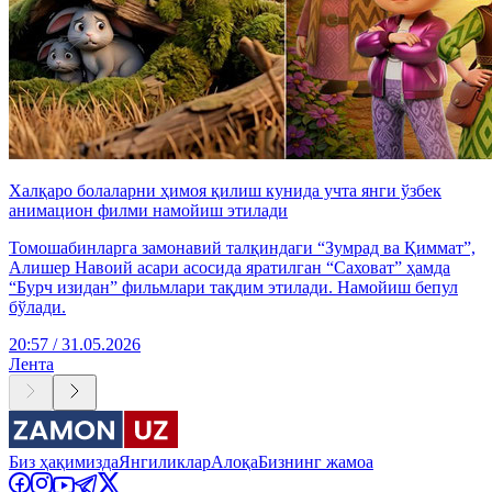
Халқаро болаларни ҳимоя қилиш кунида учта янги ўзбек
анимацион филми намойиш этилади
Томошабинларга замонавий талқиндаги “Зумрад ва Қиммат”,
Алишер Навоий асари асосида яратилган “Саховат” ҳамда
“Бурч изидан” фильмлари тақдим этилади. Намойиш бепул
бўлади.
20:57 / 31.05.2026
Лента
Биз ҳақимизда
Янгиликлар
Алоқа
Бизнинг жамоа