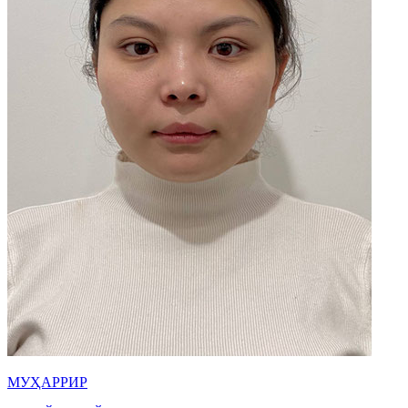
МУҲАРРИР