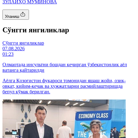
ЗУЛАЙҲО МЎМИНОВА
Уланиш
Cўнгги янгиликлар
Cўнгги янгиликлар
07.08.2026
01:23
Олмаотада инсультни бошдан кечирган ўзбекистонлик аёл
ватанга қайтарилди
Аёлга Қозоғистон фуқароси томонидан яшаш жойи, озиқ-
овқат, кийим-кечак ва ҳужжатларни расмийлаштиришда
бепул кўмак берилган.