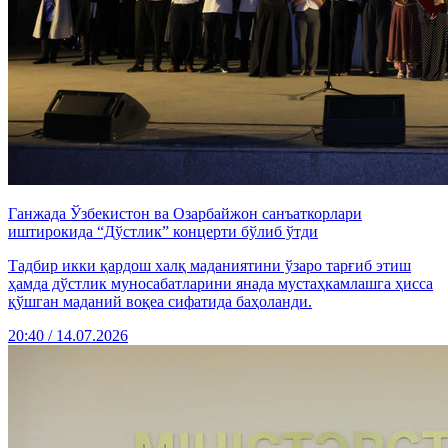
Ганжада Ўзбекистон ва Озарбайжон санъаткорлари
иштирокида “Дўстлик” концерти бўлиб ўтди
Тадбир икки қардош халқ маданиятини ўзаро тарғиб этиш
ҳамда дўстлик муносабатларини янада мустаҳкамлашга ҳисса
қўшган маданий воқеа сифатида баҳоланди.
20:40 / 14.07.2026