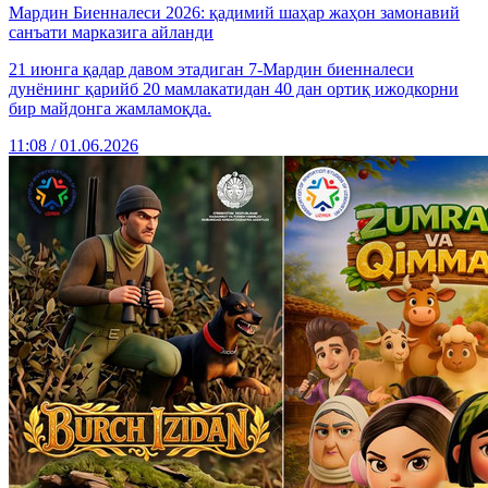
Мардин Биенналеси 2026: қадимий шаҳар жаҳон замонавий
санъати марказига айланди
21 июнга қадар давом этадиган 7-Мардин биенналеси
дунёнинг қарийб 20 мамлакатидан 40 дан ортиқ ижодкорни
бир майдонга жамламоқда.
11:08 / 01.06.2026