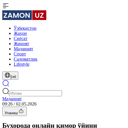
Ўзбекистон
Жаҳон
Сиёсат
Жиноят
Маданият
Спорт
Cаломатлик
Lifestyle
ўзб
Маданият
09:26 / 02.05.2026
Уланиш
Бухорода онлайн қимор ўйини