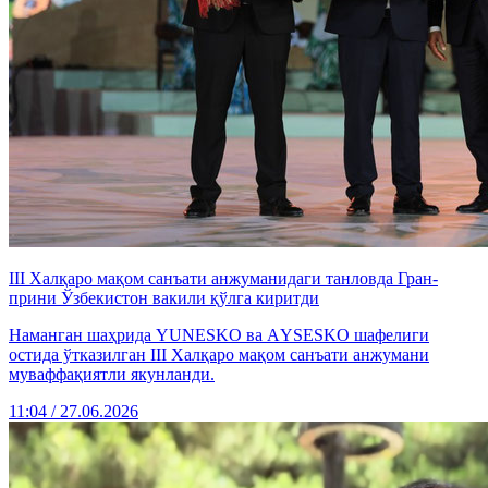
III Халқаро мақом санъати анжуманидаги танловда Гран-
прини Ўзбекистон вакили қўлга киритди
Наманган шаҳрида YUNESKO ва АYSESKO шафелиги
остида ўтказилган III Халқаро мақом санъати анжумани
муваффақиятли якунланди.
11:04 / 27.06.2026