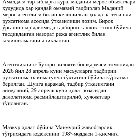
Амалдаги тартибларга кўра, маданий мерос объектлари
ҳудудида ҳар қандай оммавий тадбирлар Маданий
мерос агентлиги билан келишилган ҳолда ва тегишли
рухсатнома асосида ўтказилиши лозим. Бироқ
ўрганишлар давомида тадбирни ташкил этиш бўйича
тасдиқланган назорат режа агентлик билан
келишилмагани аниқланган.
Агентликнинг Бухоро вилояти бошқармаси томонидан
2026 йил 28 апрель куни масъулларга тадбирни
рухсатнома олинмагунча тўхтатиш бўйича кўрсатма
берилган. Шунга қарамай, тадбир ўтказилгани
аниқланиб, 29 апрель куни ҳолат юзасидан
далолатнома расмийлаштирилиб, ҳужжатлар
тўпланган.
Мазкур ҳолат бўйича Маъмурий жавобгарлик
тўғрисидаги кодекснинг 198⁵-моддаси 1-қисмига