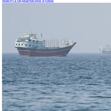
Мавзуга оид
Барчасини кўриш