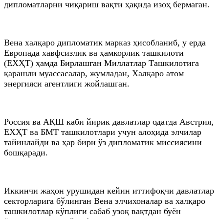
дипломатларни чиқариш вақти ҳақида изоҳ бермаган.
Вена халқаро дипломатик марказ ҳисобланиб, у ерда
Европада хавфсизлик ва ҳамкорлик ташкилоти
(ЕХҲТ) ҳамда Бирлашган Миллатлар Ташкилотига
қарашли муассасалар, жумладан, Халқаро атом
энергияси агентлиги жойлашган.
Россия ва АҚШ каби йирик давлатлар одатда Австрия,
ЕХҲТ ва БМТ ташкилотлари учун алоҳида элчилар
тайинлайди ва ҳар бири ўз дипломатик миссиясини
бошқаради.
Иккинчи жаҳон урушидан кейин иттифоқчи давлатлар
секторларига бўлинган Вена элчихоналар ва халқаро
ташкилотлар кўплиги сабаб узоқ вақтдан буён