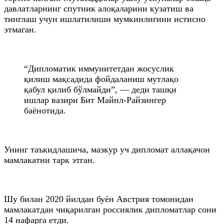
давлатларнинг спутник алоқаларини кузатиш ва
тинглаш учун ишлатилиши мумкинлигини истисно
этмаган.
“Дипломатик иммунитетдан жосуслик
қилиш мақсадида фойдаланиш мутлақо
қабул қилиб бўлмайди”, — деди ташқи
ишлар вазири Бит Майнл-Райзингер
баёнотида.
Унинг таъкидлашича, мазкур уч дипломат аллақачон
мамлакатни тарк этган.
Шу билан 2020 йилдан буён Австрия томонидан
мамлакатдан чиқарилган россиялик дипломатлар сони
14 нафарга етди.