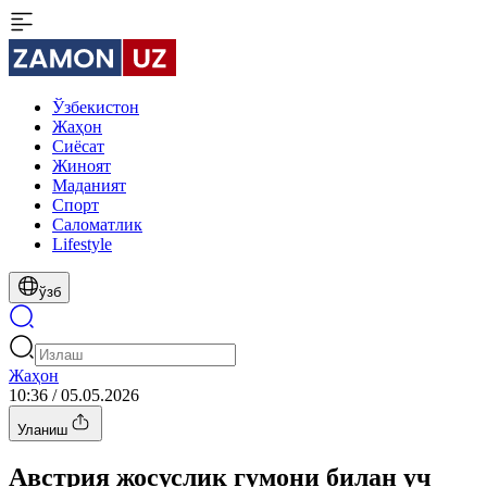
Ўзбекистон
Жаҳон
Сиёсат
Жиноят
Маданият
Спорт
Cаломатлик
Lifestyle
ўзб
Жаҳон
10:36 / 05.05.2026
Уланиш
Австрия жосуслик гумони билан уч