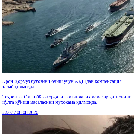
Эрон Ҳормуз бўғозини очиш учун АҚШдан компенсация
талаб қилмоқда
Теҳрон ва Оман бўғоз орқали вақтинчалик кемалар қатновини
йўлга қўйиш масаласини муҳокама қилмоқда.
22:07 / 08.08.2026