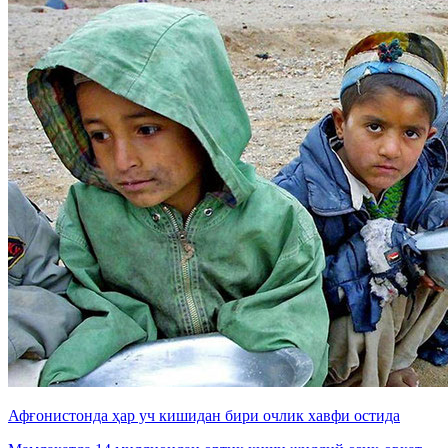
Афғонистонда ҳар уч кишидан бири очлик хавфи остида