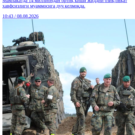
Мамлакатда 14 миллиондан ортиқ киши жиддий озиқ-овқат
хавфсизлиги муаммосига дуч келмоқда.
10:43 / 08.08.2026