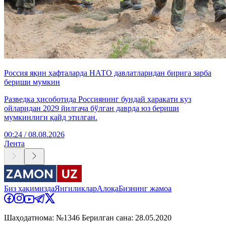
Россия яқин ҳафталарда НАТО давлатларидан бирига зарба
бериши мумкин
Разведка ҳисоботида Россиянинг бундай ҳаракати куз
ойларидан 2029 йилгача бўлган даврда юз бериши
мумкинлиги қайд этилган.
00:24 / 08.08.2026
Лента
Биз ҳақимизда
Янгиликлар
Алоқа
Бизнинг жамоа
Шаҳодатнома: №1346 Берилган сана: 28.05.2020