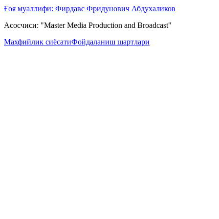
Ғоя муаллифи: Фирдавс Фридунович Абдухаликов
Асосчиси: "Master Media Production and Broadcast"
Махфийлик сиёсати
Фойдаланиш шартлари