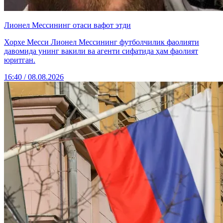
Лионел Мессининг отаси вафот этди
Хорхе Месси Лионел Мессининг футболчилик фаолияти
давомида унинг вакили ва агенти сифатида ҳам фаолият
юритган.
16:40 / 08.08.2026