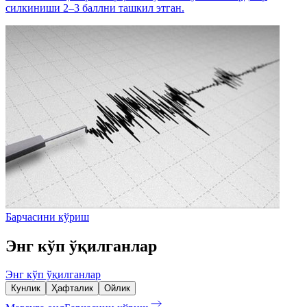
силкиниши 2–3 баллни ташкил этган.
Барчасини кўриш
Энг кўп ўқилганлар
Энг кўп ўқилганлар
Кунлик
Ҳафталик
Ойлик