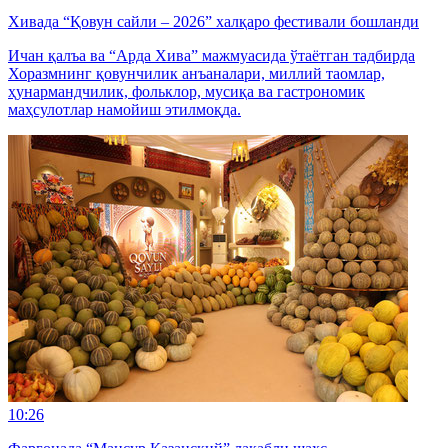
Хивада “Қовун сайли – 2026” халқаро фестивали бошланди
Ичан қалъа ва “Арда Хива” мажмуасида ўтаётган тадбирда
Хоразмнинг қовунчилик анъаналари, миллий таомлар,
ҳунармандчилик, фольклор, мусиқа ва гастрономик
маҳсулотлар намойиш этилмоқда.
10:26