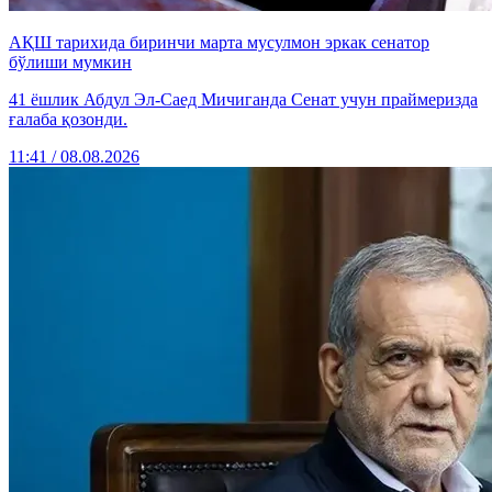
АҚШ тарихида биринчи марта мусулмон эркак сенатор
бўлиши мумкин
41 ёшлик Абдул Эл-Саед Мичиганда Сенат учун праймеризда
ғалаба қозонди.
11:41 / 08.08.2026