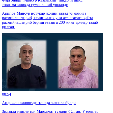
Фарғонада “Мансур Казанский” лақабли шахс
товламачиликда гумонланиб ушланди
Арипов Мансур нотурар жойни аввал ўз номига
расмийлаштириб, кейинчалик уни асл эгасига қайта
расмийлаштириб бериш эвазига 200 минг доллар талаб
қилган.
08:54
Андижон вилоятида тонгда зилзила бўлди
Зилзила эпицентри Марҳамат тумани бўлган. У ерда ер