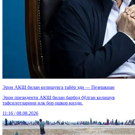
Эрон АҚШ билан келишувга тайёр эди — Пезешкиан
Эрон президенти АҚШ билан барбод бўлган келишув
тафсилотларини илк бор ошкор қилди.
11:16 / 08.08.2026