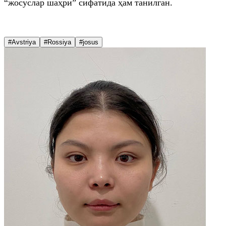
“жосуслар шаҳри” сифатида ҳам танилган.
#Avstriya
#Rossiya
#josus