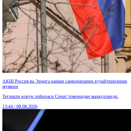
АҚШ Россия ва Эронга қарши санкцияларни кучайтирилиши
мумкин
Тегишли қонун лойиҳаси Сенат томонидан маъқулланди.
13:44 / 08.08.2026