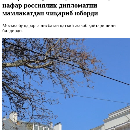
нафар россиялик дипломатни
мамлакатдан чиқариб юборди
Москва бу қарорга нисбатан қатъий жавоб қайтаришини
билдирди.