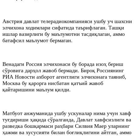
Австрия давлат телерадиокомпанияси ушбу уч шахсни
элчихона ходимлари сифатида таърифлаган. Ташқи
ишлар вазирлиги бу маълумотни тасдиқлаган, аммо
батафсил маълумот бермаган.
Венадаги Россия элчихонаси бу борада изоҳ бериш
сўровига дарҳол жавоб бермади. Бироқ Россиянинг
РИА Новости ахборот агентлиги элчихонага таяниб,
Москва бу қарорга нисбатан қатъий жавоб
қайтаришини маълум қилди.
Матбуот анжуманида ушбу ускуналар нима учун хавф
туғдириши ҳақида сўралганда, Давлат хавфсизлиги ва
разведка бошқармаси раҳбари Силвия Маер уларнинг
ҳажми ва хусусияти билан боғлиқлигини айтган, аммо