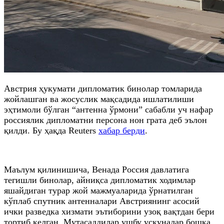
Австрия ҳукумати дипломатик бинолар томларида
жойлашган ва жосуслик мақсадида ишлатилиши
эҳтимоли бўлган “антенна ўрмони” сабабли уч нафар
россиялик дипломатни персона нон грата деб эълон
қилди. Бу ҳақда Reuters
хабар берди
.
Маълум қилинишича, Венада Россия давлатига
тегишли бинолар, айниқса дипломатик ходимлар
яшайдиган турар жой мажмуаларида ўрнатилган
кўплаб спутник антенналари Австриянинг асосий
ички разведка хизмати эътиборини узоқ вақтдан бери
тортиб келган. Мутасаддилар ушбу ускуналар бошқа