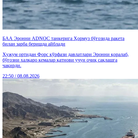
БАА Эронни ADNOC танкерига Ҳормуз бўғозида ракета
билан зарба беришда айблади
Ҳужум ортидан Форс кўрфази давлатлари Эронни қоралаб,
бўғозни халқаро кемалар қатнови учун очиқ сақлашга
чақирди.
22:50 / 08.08.2026