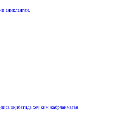
ни аниқланган.
диса оқибатида ҳеч ким жабрланмаган.