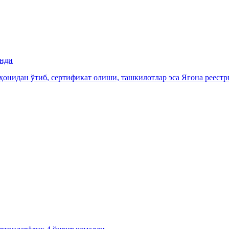
инди
иҳонидан ўтиб, сертификат олиши, ташкилотлар эса Ягона реестр