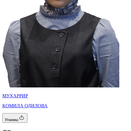
МУҲАРРИР
КОМИЛА ОДИЛОВА
Уланиш