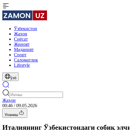
Ўзбекистон
Жаҳон
Сиёсат
Жиноят
Маданият
Спорт
Cаломатлик
Lifestyle
ўзб
Жаҳон
00:46 / 09.05.2026
Уланиш
Италиянинг Ўзбекистондаги собиқ элчи