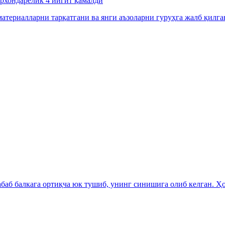
урхондарёлик 4 йигит қамалди
атериалларни тарқатгани ва янги аъзоларни гуруҳга жалб қилга
аб балкага ортиқча юк тушиб, унинг синишига олиб келган. Ҳо