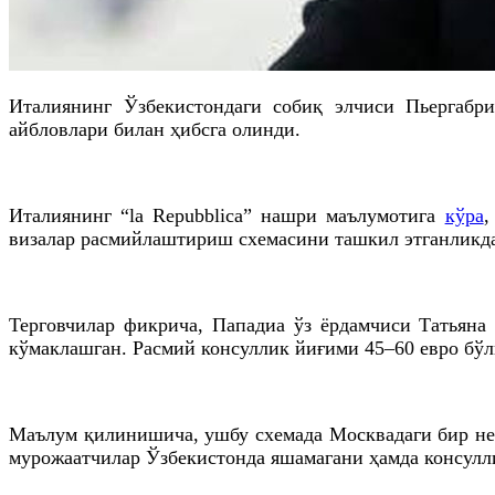
Италиянинг Ўзбекистондаги собиқ элчиси Пьергабр
айбловлари билан ҳибсга олинди.
Италиянинг “la Repubblica” нашри маълумотига
кўра
,
визалар расмийлаштириш схемасини ташкил этганликда
Терговчилар фикрича, Пападиа ўз ёрдамчиси Татьяна
кўмаклашган. Расмий консуллик йиғими 45–60 евро бўлг
Маълум қилинишича, ушбу схемада Москвадаги бир неч
мурожаатчилар Ўзбекистонда яшамагани ҳамда консулли