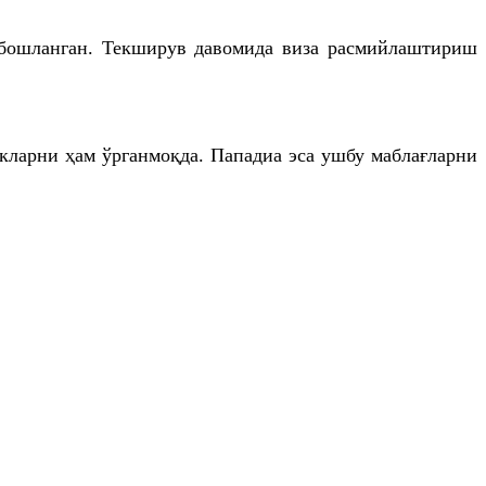
 бошланган. Текширув давомида виза расмийлаштириш
лкларни ҳам ўрганмоқда. Пападиа эса ушбу маблағларни