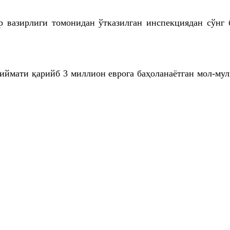
вазирлиги томонидан ўтказилган инспекциядан сўнг
иймати қарийб 3 миллион еврога баҳоланаётган мол-му