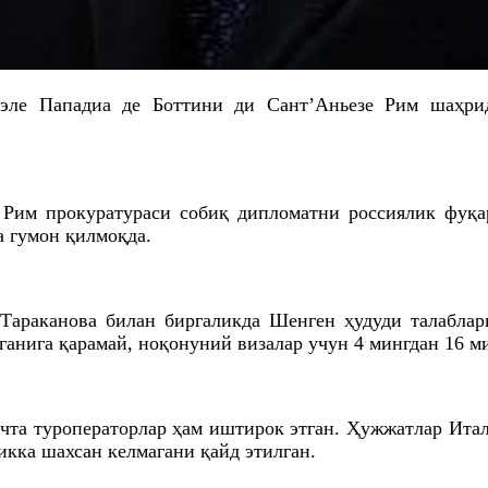
иэле Пападиа де Боттини ди Сант’Аньезе Рим шаҳр
 Рим прокуратураси собиқ дипломатни россиялик фуқа
 гумон қилмоқда.
 Тараканова билан биргаликда Шенген ҳудуди талаблар
анига қарамай, ноқонуний визалар учун 4 мингдан 16 ми
та туроператорлар ҳам иштирок этган. Ҳужжатлар Ита
кка шахсан келмагани қайд этилган.