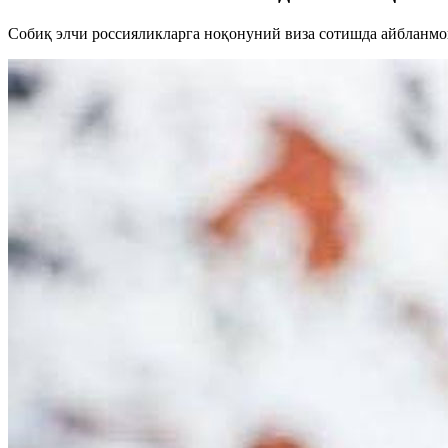
Собиқ элчи россияликларга ноқонуний виза сотишда айбланмо