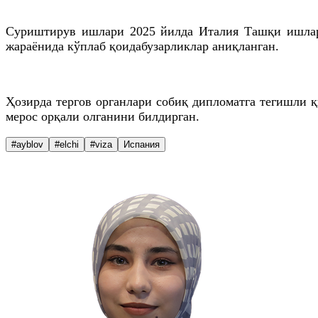
Суриштирув ишлари 2025 йилда Италия Ташқи ишлар 
жараёнида кўплаб қоидабузарликлар аниқланган.
Ҳозирда тергов органлари собиқ дипломатга тегишли қ
мерос орқали олганини билдирган.
#ayblov
#elchi
#viza
Испания