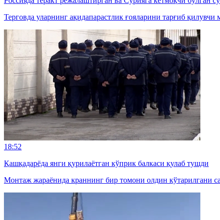
Россияда теракт режалаштирган ва Сурияга кетмоқчи бўлган с
Терговда уларнинг ақидапарастлик ғояларини тарғиб қилувчи м
18:52
Қашқадарёда янги қурилаётган кўприк балкаси қулаб тушди
Монтаж жараёнида краннинг бир томони олдин кўтарилгани саб