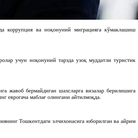
ида коррупция ва ноқонуний миграцияга кўмаклашиш
ролар учун ноқонуний тарзда узоқ муддатли туристик
ига жавоб бермайдиган шахсларга визалар берилишига
нг еврогача маблағ олингани айтилмоқда.
лиянинг Тошкентдаги элчихонасига юборилган ва айрим