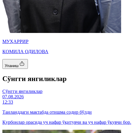
МУҲАРРИР
КОМИЛА ОДИЛОВА
Уланиш
Cўнгги янгиликлар
Cўнгги янгиликлар
07.08.2026
12:33
Таиланддаги мактабда отишма содир бўлди
Қурбонлар орасида уч нафар ўқитувчи ва уч нафар ўқувчи бор.