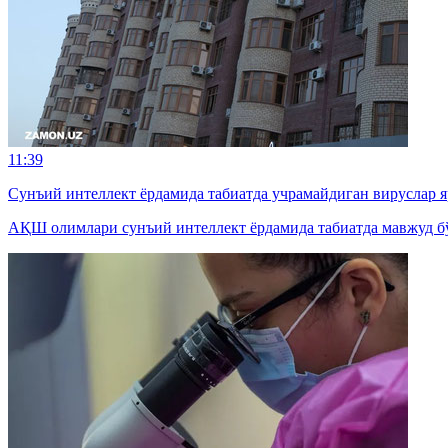
11:39
Сунъий интеллект ёрдамида табиатда учрамайдиган вируслар 
АҚШ олимлари сунъий интеллект ёрдамида табиатда мавжуд бў