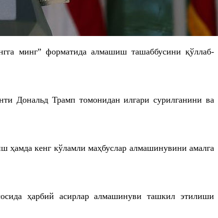
ингга минг” форматида алмашиш ташаббусини қўллаб-
нти Дональд Трамп томонидан илгари сурилганини ва
иш ҳамда кенг кўламли маҳбуслар алмашинувини амалга
сосида ҳарбий асирлар алмашинуви ташкил этилиши