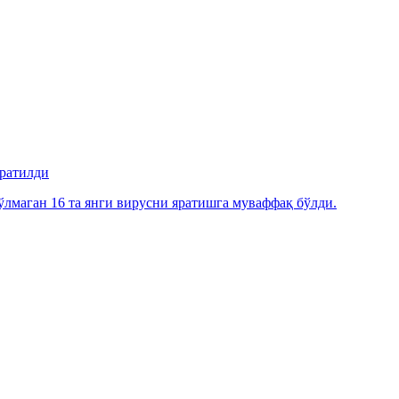
яратилди
лмаган 16 та янги вирусни яратишга муваффақ бўлди.