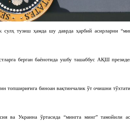
к сулҳ тузиш ҳамда шу даврда ҳарбий асирларни “м
тларга берган баёнотида ушбу ташаббус АҚШ президе
ин топшириғига биноан вақтинчалик ўт очишни тўхтат
сия ва Украина ўртасида “мингга минг” тамойили а