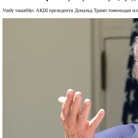
Ушбу ташаббус АҚШ президенти Дональд Трамп томонидан илг