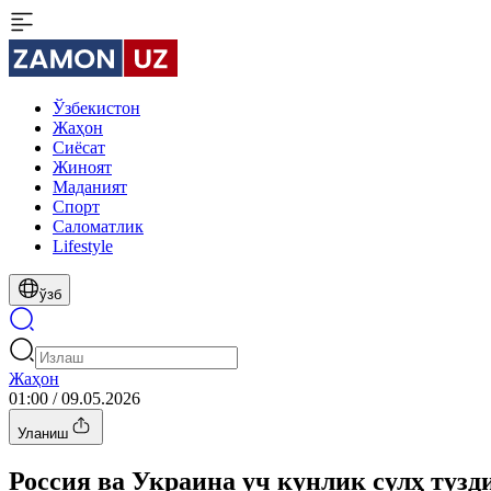
Ўзбекистон
Жаҳон
Сиёсат
Жиноят
Маданият
Спорт
Cаломатлик
Lifestyle
ўзб
Жаҳон
01:00 / 09.05.2026
Уланиш
Россия ва Украина уч кунлик сулҳ тузд