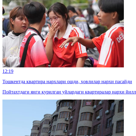
12:19
Тошкентда квартира нархлари ошди, ҳовлилар нархи пасайди
Пойтахтдаги янги қурилган уйлардаги квартиралар нархи йилл