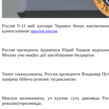
Россия 9–11 май кунлари Украина билан вақтинчали
қувватлашини
маълум қилди
.
Россия президенти ёрдамчиси Юрий Ушаков журналис
Москва уни мақбул деб ҳисоблашини билдирган.
Унинг таъкидлашича, Россия президенти Владимир Пут
ошириш бўйича розилик тасдиқланган.
Маълум қилинишича, уч кунлик сулҳ давомида Рос
режалаштирилмоқда.