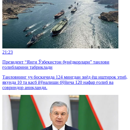
21:23
Президент “Янги Ўзбекистон бунёдкорлари” танлови
ғолибларини табриклади
Танловнинг уч босқичида 124 мингдан зиёд ёш иштирок этиб,
якунда 10 та касб йўналиши бўйича 120 нафар ғолиб ва
совриндор аниқланди.