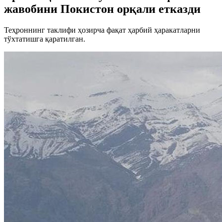
жавобини Покистон орқали етказди
Теҳроннинг таклифи ҳозирча фақат ҳарбий ҳаракатларни
тўхтатишга қаратилган.