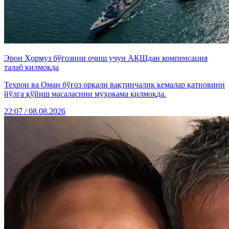
Эрон Ҳормуз бўғозини очиш учун АҚШдан компенсация
талаб қилмоқда
Теҳрон ва Оман бўғоз орқали вақтинчалик кемалар қатновини
йўлга қўйиш масаласини муҳокама қилмоқда.
22:07 / 08.08.2026