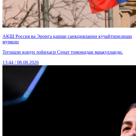
АҚШ Россия ва Эронга қарши санкцияларни кучайтирилиши
мумкин
Тегишли қонун лойиҳаси Сенат томонидан маъқулланди.
13:44 / 08.08.2026