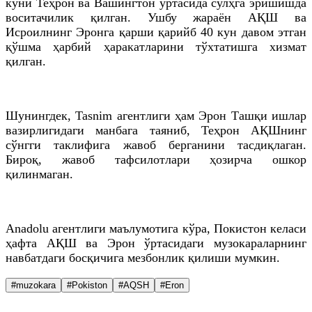
куни Теҳрон ва Вашингтон ўртасида сулҳга эришишда
воситачилик қилган. Ушбу жараён АҚШ ва
Исроилнинг Эронга қарши қарийб 40 кун давом этган
қўшма ҳарбий ҳаракатларини тўхтатишга хизмат
қилган.
Шунингдек, Tasnim агентлиги ҳам Эрон Ташқи ишлар
вазирлигидаги манбага таяниб, Теҳрон АҚШнинг
сўнгги таклифига жавоб берганини тасдиқлаган.
Бироқ, жавоб тафсилотлари ҳозирча ошкор
қилинмаган.
Anadolu агентлиги маълумотига кўра, Покистон келаси
ҳафта АҚШ ва Эрон ўртасидаги музокараларнинг
навбатдаги босқичига мезбонлик қилиши мумкин.
#muzokara
#Pokiston
#AQSH
#Eron