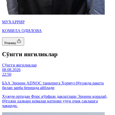
МУҲАРРИР
КОМИЛА ОДИЛОВА
Уланиш
Cўнгги янгиликлар
Cўнгги янгиликлар
08.08.2026
22:50
БАА Эронни ADNOC танкерига Ҳормуз бўғозида ракета
билан зарба беришда айблади
Ҳужум ортидан Форс кўрфази давлатлари Эронни қоралаб,
бўғозни халқаро кемалар қатнови учун очиқ сақлашга
чақирди.