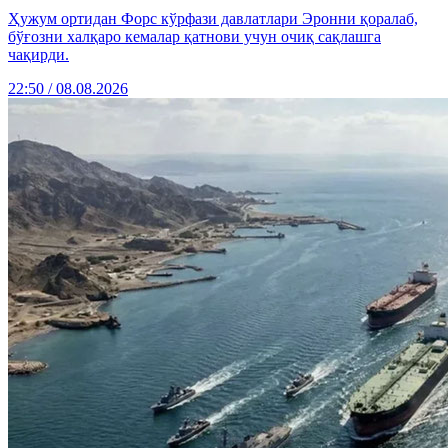
Ҳужум ортидан Форс кўрфази давлатлари Эронни қоралаб,
бўғозни халқаро кемалар қатнови учун очиқ сақлашга
чақирди.
22:50 / 08.08.2026