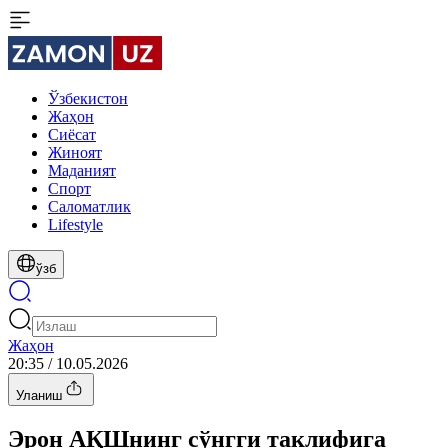
Ўзбекистон
Жаҳон
Сиёсат
Жиноят
Маданият
Спорт
Cаломатлик
Lifestyle
ўзб
Жаҳон
20:35 / 10.05.2026
Уланиш
Эрон АҚШнинг сўнгги таклифига