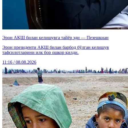
Эрон АҚШ билан келишувга тайёр эди — Пезешкиан
Эрон президенти АҚШ билан барбод бўлган келишув
тафсилотларини илк бор ошкор қилди.
11:16 / 08.08.2026