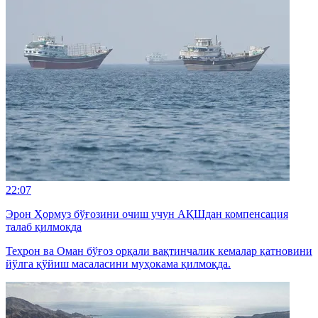
22:07
Эрон Ҳормуз бўғозини очиш учун АҚШдан компенсация
талаб қилмоқда
Теҳрон ва Оман бўғоз орқали вақтинчалик кемалар қатновини
йўлга қўйиш масаласини муҳокама қилмоқда.