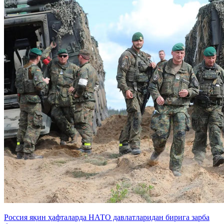
Россия яқин ҳафталарда НАТО давлатларидан бирига зарба