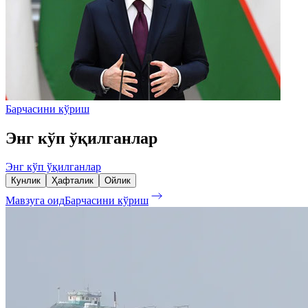
Барчасини кўриш
Энг кўп ўқилганлар
Энг кўп ўқилганлар
Кунлик
Ҳафталик
Ойлик
Мавзуга оид
Барчасини кўриш