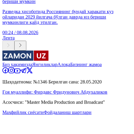
бериши мумкин
Разведка ҳисоботида Россиянинг бундай ҳаракати куз
ойларидан 2029 йилгача бўлган даврда юз бериши
мумкинлиги қайд этилган.
00:24 / 08.08.2026
Лента
Биз ҳақимизда
Янгиликлар
Алоқа
Бизнинг жамоа
Шаҳодатнома: №1346 Берилган сана: 28.05.2020
Ғоя муаллифи: Фирдавс Фридунович Абдухаликов
Асосчиси: "Master Media Production and Broadcast"
Махфийлик сиёсати
Фойдаланиш шартлари