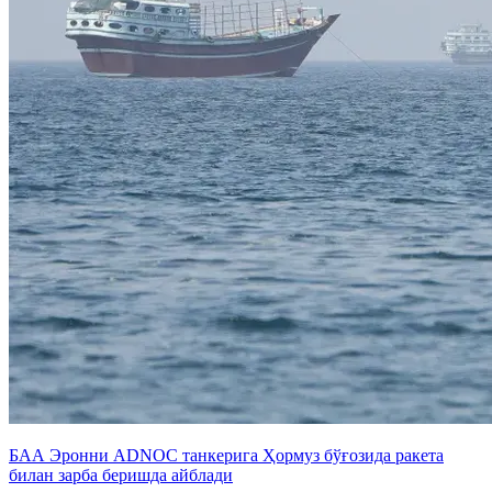
БАА Эронни ADNOC танкерига Ҳормуз бўғозида ракета
билан зарба беришда айблади