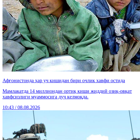
Афғонистонда ҳар уч кишидан бири очлик хавфи остида
Мамлакатда 14 миллиондан ортиқ киши жиддий озиқ-овқат
хавфсизлиги муаммосига дуч келмоқда.
10:43 / 08.08.2026