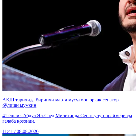
АҚШ тарихида биринчи марта мусулмон эркак сенатор
бўлиши мумкин
41 ёшлик Абдул Эл-Саед Мичиганда Сенат учун праймеризда
ғалаба қозонди.
11:41 / 08.08.2026