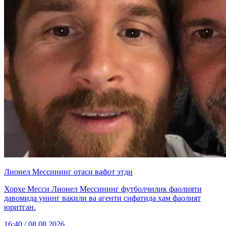
Лионел Мессининг отаси вафот этди
Хорхе Месси Лионел Мессининг футболчилик фаолияти
давомида унинг вакили ва агенти сифатида ҳам фаолият
юритган.
16:40 / 08.08.2026