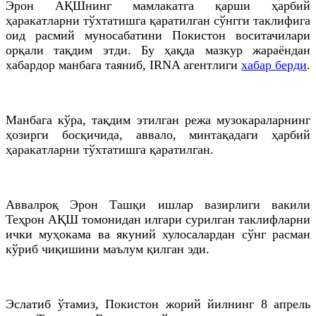
Эрон АҚШнинг мамлакатга қарши ҳарбий
ҳаракатларни тўхтатишга қаратилган сўнгги таклифига
оид расмий муносабатини Покистон воситачилари
орқали тақдим этди. Бу ҳақда мазкур жараёндан
хабардор манбага таяниб, IRNA агентлиги
хабар берди
.
Манбага кўра, тақдим этилган режа музокараларнинг
ҳозирги босқичида, аввало, минтақадаги ҳарбий
ҳаракатларни тўхтатишга қаратилган.
Аввалроқ Эрон Ташқи ишлар вазирлиги вакили
Теҳрон АҚШ томонидан илгари сурилган таклифларни
ички муҳокама ва якуний хулосалардан сўнг расман
кўриб чиқишини маълум қилган эди.
Эслатиб ўтамиз, Покистон жорий йилнинг 8 апрель