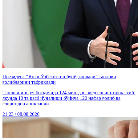
Президент “Янги Ўзбекистон бунёдкорлари” танлови
ғолибларини табриклади
Танловнинг уч босқичида 124 мингдан зиёд ёш иштирок этиб,
якунда 10 та касб йўналиши бўйича 120 нафар ғолиб ва
совриндор аниқланди.
21:23 / 08.08.2026