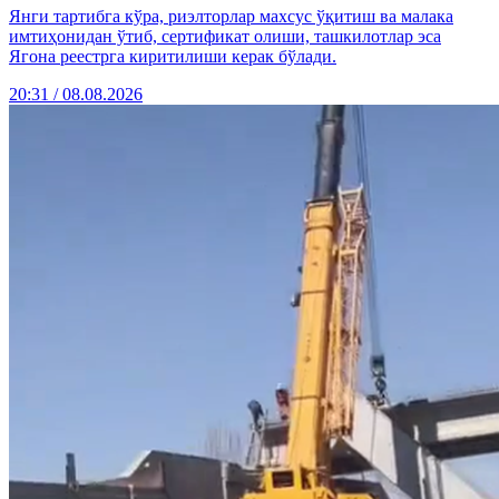
Янги тартибга кўра, риэлторлар махсус ўқитиш ва малака
имтиҳонидан ўтиб, сертификат олиши, ташкилотлар эса
Ягона реестрга киритилиши керак бўлади.
20:31 / 08.08.2026