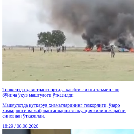
Тошкентда ҳаво транспортида хавфсизликни таъминлаш
бўйича ўқув машғулоти ўтказилди
Машғулотда қутқарув хизматларининг тезкорлиги, ўзаро
ҳамкорлиги ва жабрланганларни эвакуация қилиш жараёни
синовдан ўтказилди.
18:29 / 08.08.2026