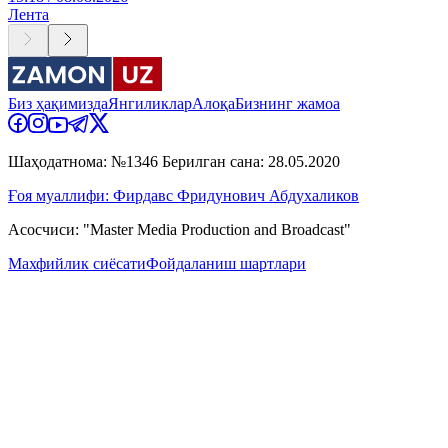
Лента
Биз ҳақимизда
Янгиликлар
Алоқа
Бизнинг жамоа
Шаҳодатнома: №1346 Берилган сана: 28.05.2020
Ғоя муаллифи: Фирдавс Фридунович Абдухаликов
Асосчиси: "Master Media Production and Broadcast"
Махфийлик сиёсати
Фойдаланиш шартлари