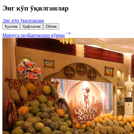
Энг кўп ўқилганлар
Энг кўп ўқилганлар
Кунлик
Ҳафталик
Ойлик
Мавзуга оид
Барчасини кўриш