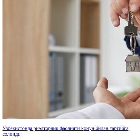
Ўзбекистонда риэлторлик фаолияти қонун билан тартибга
солинди