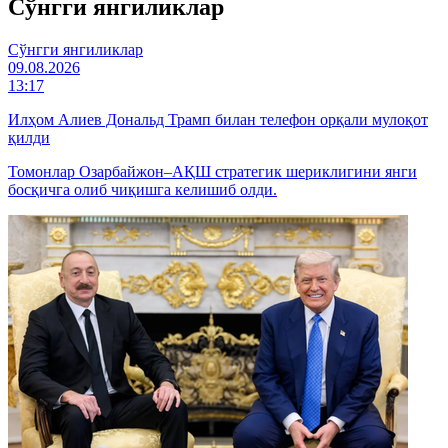
Cўнгги янгиликлар
Cўнгги янгиликлар
09.08.2026
13:17
Илҳом Алиев Дональд Трамп билан телефон орқали мулоқот
қилди
Томонлар Озарбайжон–АҚШ стратегик шериклигини янги
босқичга олиб чиқишга келишиб олди.