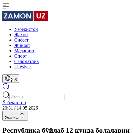
Ўзбекистон
Жаҳон
Сиёсат
Жиноят
Маданият
Спорт
Cаломатлик
Lifestyle
ўзб
Ўзбекистон
20:31 / 14.05.2026
Уланиш
Республика бўйлаб 12 кунда болаларни