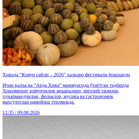
Хивада “Қовун сайли – 2026” халқаро фестивали бошланди
Ичан қалъа ва “Арда Хива” мажмуасида ўтаётган тадбирда
Хоразмнинг қовунчилик анъаналари, миллий таомлар,
ҳунармандчилик, фольклор, мусиқа ва гастрономик
маҳсулотлар намойиш этилмоқда.
12:35 / 09.08.2026