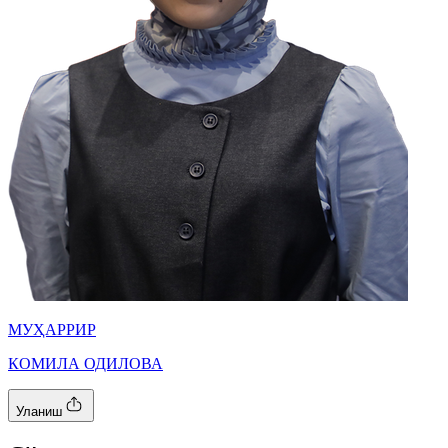
МУҲАРРИР
КОМИЛА ОДИЛОВА
Уланиш