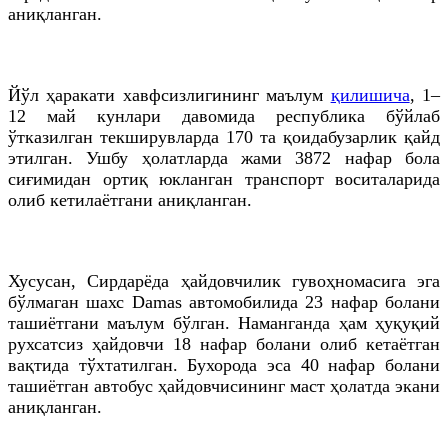
аниқланган.
Йўл ҳаракати хавфсизлигининг маълум
қилишича
, 1–
12 май кунлари давомида республика бўйлаб
ўтказилган текширувларда 170 та қоидабузарлик қайд
этилган. Ушбу ҳолатларда жами 3872 нафар бола
сиғимидан ортиқ юкланган транспорт воситаларида
олиб кетилаётгани аниқланган.
Хусусан, Сирдарёда ҳайдовчилик гувоҳномасига эга
бўлмаган шахс Damas автомобилида 23 нафар болани
ташиётгани маълум бўлган. Наманганда ҳам ҳуқуқий
рухсатсиз ҳайдовчи 18 нафар болани олиб кетаётган
вақтида тўхтатилган. Бухорода эса 40 нафар болани
ташиётган автобус ҳайдовчисининг маст ҳолатда экани
аниқланган.