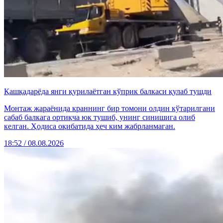
Қашқадарёда янги қурилаётган кўприк балкаси қулаб тушди
Монтаж жараёнида краннинг бир томони олдин кўтарилгани
сабаб балкага ортиқча юк тушиб, унинг синишига олиб
келган. Ҳодиса оқибатида ҳеч ким жабрланмаган.
18:52 / 08.08.2026