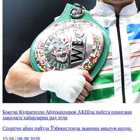
Боксчи Қудратилло Абдуқаҳҳоров АҚШда ҳибсга олингани
ҳақидаги хабарларни рад этди
Спортчи айни пайтда Ўзбекистонда эканини маълум қилди.
15:18 / 08.08.2026