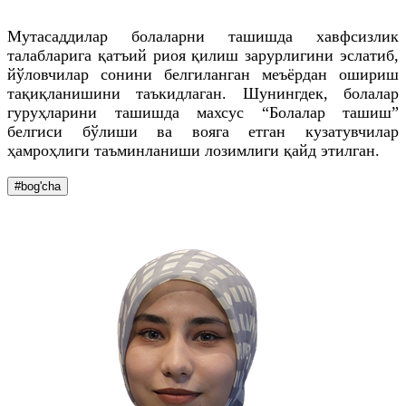
Мутасаддилар болаларни ташишда хавфсизлик
талабларига қатъий риоя қилиш зарурлигини эслатиб,
йўловчилар сонини белгиланган меъёрдан ошириш
тақиқланишини таъкидлаган. Шунингдек, болалар
гуруҳларини ташишда махсус “Болалар ташиш”
белгиси бўлиши ва вояга етган кузатувчилар
ҳамроҳлиги таъминланиши лозимлиги қайд этилган.
#bog'cha