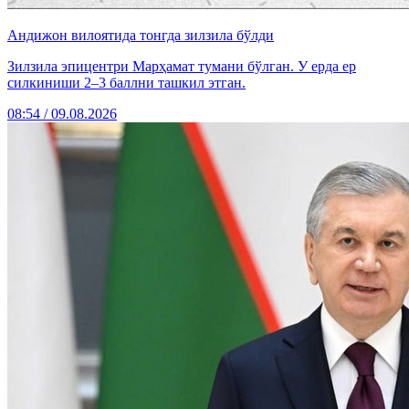
Андижон вилоятида тонгда зилзила бўлди
Зилзила эпицентри Марҳамат тумани бўлган. У ерда ер
силкиниши 2–3 баллни ташкил этган.
08:54 / 09.08.2026