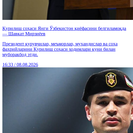
Қурилиш соҳаси Янги Ўзбекистон қиёфасини белгиламоқда
— Шавкат Мирзиёев
Президент қурувчилар, меъморлар, муҳандислар ва соҳа
фахрийларини Қурилиш соҳаси ходимлари куни билан
муборакбод этди.
16:33 / 08.08.2026