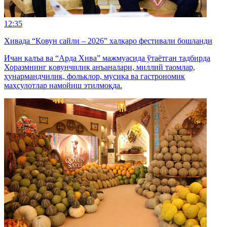
12:35
Хивада “Қовун сайли – 2026” халқаро фестивали бошланди
Ичан қалъа ва “Арда Хива” мажмуасида ўтаётган тадбирда
Хоразмнинг қовунчилик анъаналари, миллий таомлар,
ҳунармандчилик, фольклор, мусиқа ва гастрономик
маҳсулотлар намойиш этилмоқда.