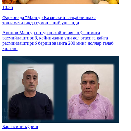
10:26
Фарғонада “Мансур Казанский” лақабли шахс
товламачиликда гумонланиб ушланди
Арипов Мансур нотурар жойни аввал ўз номига
расмийлаштириб, кейинчалик уни асл эгасига қайта
расмийлаштириб бериш эвазига 200 минг доллар талаб
қилган.
Барчасини кўриш