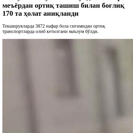
меъёрдан ортиқ ташиш билан боғлиқ
170 та ҳолат аниқланди
Текширувларда 3872 нафар бола сиғимидан ортиқ
транспортларда олиб кетилгани маълум бўлди.