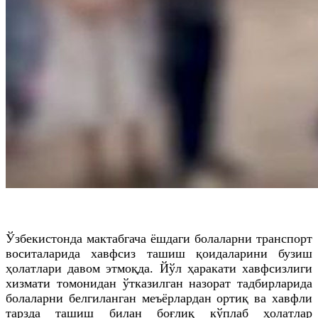
Ўзбекистонда мактабгача ёшдаги болаларни транспорт
воситаларида хавфсиз ташиш қоидаларини бузиш
ҳолатлари давом этмоқда. Йўл ҳаракати хавфсизлиги
хизмати томонидан ўтказилган назорат тадбирларида
болаларни белгиланган меъёрлардан ортиқ ва хавфли
тарзда ташиш билан боғлиқ кўплаб ҳолатлар