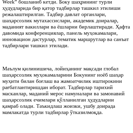
Week” бошланиб кетди. Боку шаҳрининг турли
ҳудудларида бир қатор тадбирлар ташкил этилиши
режалаштирилган. Тадбир давлат органлари,
шаҳарсозлик мутахассислари, академик доиралар,
маданият вакиллари ва ёшларни бирлаштиради. Ҳафта
давомида конференциялар, панель муҳокамалари,
инновацион дастурлар, тематик маршрутлар ва санъат
тадбирлари ташкил этилади.
Маълум қилинишича, лойиҳанинг мақсади глобал
шаҳарсозлик муҳокамаларини Бокунинг ноёб шаҳар
муҳити билан боғлаш ва жамоатчилик иштирокини
рағбатлантиришдан иборат. Тадбирлар тарихий
масканлар, маданий мерос намуналари ва замонавий
шаҳарсозлик ечимлари қўлланилган ҳудудларни
қамраб олади. Таъкидлаш жоизки, ушбу доирада
мамлакатда турли тадбирлар ўтказилмоқда.