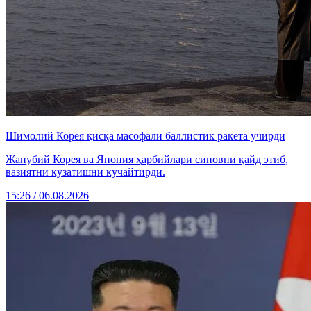
Шимолий Корея қисқа масофали баллистик ракета учирди
Жанубий Корея ва Япония ҳарбийлари синовни қайд этиб,
вазиятни кузатишни кучайтирди.
15:26 / 06.08.2026