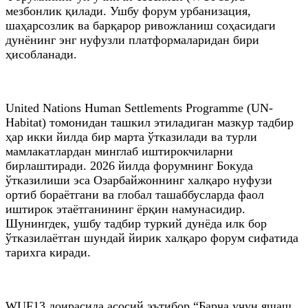
мезбонлик қилади. Ушбу форум урбанизация,
шаҳарсозлик ва барқарор ривожланиш соҳасидаги
дунёнинг энг нуфузли платформаларидан бири
ҳисобланади.
United Nations Human Settlements Programme (UN-
Habitat) томонидан ташкил этиладиган мазкур тадбир
ҳар икки йилда бир марта ўтказилади ва турли
мамлакатлардан минглаб иштирокчиларни
бирлаштиради. 2026 йилда форумнинг Бокуда
ўтказилиши эса Озарбайжоннинг халқаро нуфузи
ортиб бораётгани ва глобал ташаббусларда фаол
иштирок этаётганининг ёрқин намунасидир.
Шунингдек, ушбу тадбир туркий дунёда илк бор
ўтказилаётган шундай йирик халқаро форум сифатида
тарихга киради.
WUF13 доирасида асосий эътибор “Барча учун яшаш