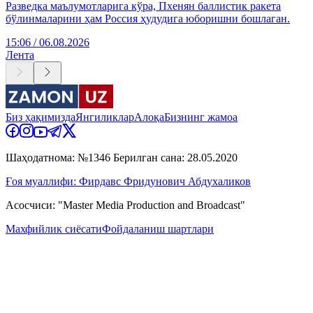
Разведка маълумотларига кўра, Пхенян баллистик ракета
бўлинмаларини ҳам Россия ҳудудига юборишни бошлаган.
15:06 / 06.08.2026
Лента
Биз ҳақимизда
Янгиликлар
Алоқа
Бизнинг жамоа
Шаҳодатнома: №1346 Берилган сана: 28.05.2020
Ғоя муаллифи: Фирдавс Фридунович Абдухаликов
Асосчиси: "Master Media Production and Broadcast"
Махфийлик сиёсати
Фойдаланиш шартлари