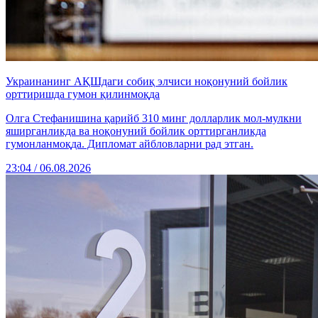
Украинанинг АҚШдаги собиқ элчиси ноқонуний бойлик
орттиришда гумон қилинмоқда
Олга Стефанишина қарийб 310 минг долларлик мол-мулкни
яширганликда ва ноқонуний бойлик орттирганликда
гумонланмоқда. Дипломат айбловларни рад этган.
23:04 / 06.08.2026