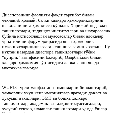
Диаспоранинг фаолияти фақат тарғибот билан
чекланиб қолмай, балки халқаро ҳамкорликларнинг
шаклланишига ҳам ҳисса қўшади. Хорижий нодавлат
ташкилотлари, тадқиқот институтлари ва шаҳарсозлик
бўйича ихтисослашган муассасалар билан алоқалар
ўрнатилиши форум доирасида янги ҳамкорлик
имкониятларининг юзага келишига замин яратади. Шу
нуқтаи назардан диаспора ташкилотлари гўёки
“кўприк” вазифасини бажариб, Озарбайжон билан
халқаро ҳамжамият ўртасидаги алоқаларни янада
мустаҳкамламоқда.
WUF13 турли манфаатдор томонларни бирлаштириб,
ҳамкорлик учун кенг имкониятлар яратади: давлат ва
ҳукумат вакиллари, БМТ ва бошқа халқаро
ташкилотлар, академик ва тадқиқот муассасалари,
хусусий сектор, нодавлат ташкилотлари ҳамда ёшлар.