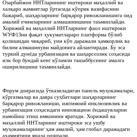
Озарбайжон ННТларининг иштироки маҳаллий ва
халқаро жамиятлар ўртасида кўприк вазифасини
бажариб, шаҳарларнинг барқарор ривожланишига оид
амалий ечимларнинг алмашинишини таъминлайди.
Хорижий ва маҳаллий ННТларнинг фаол иштироки
WУФ13ни фақат ҳукуматлараро платформа бўлиб
қолишидан чиқариб, уни кўп даражали ҳамкорлик ва
билим алмашинуви майдонига айлантиради. Бу эса
туркий дунёда урбанизация ва шаҳарсозлик соҳасида
илк бор бундай кенг кўламли ташаббуснинг амалга
оширилишини таъминлайди.
Форум доирасида ўтказиладиган панель муҳокамалари,
кўргазмалар ва давра суҳбатлари шаҳарларнинг
барқарор ривожланиши, ижтимоий инклюзивлик ва
урбанизация соҳасидаги инновацион ёндашувларни
намойиш этиш имконини яратади. Хорижий ва
маҳаллий ННТларнинг иштироки эса ушбу
муҳокамаларнинг ҳам амалий, ҳам глобал даражадаги
аҳамиятини янада оширади.