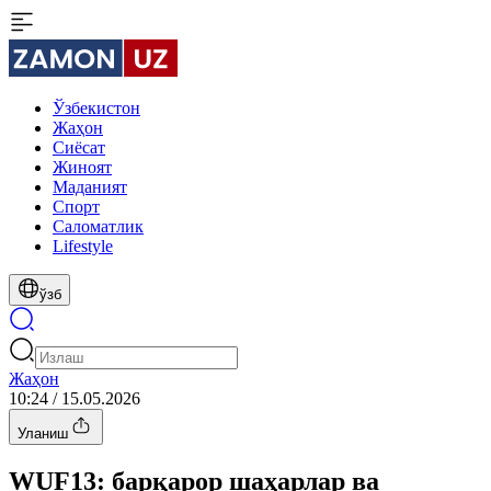
Ўзбекистон
Жаҳон
Сиёсат
Жиноят
Маданият
Спорт
Cаломатлик
Lifestyle
ўзб
Жаҳон
10:24 / 15.05.2026
Уланиш
WUF13: барқарор шаҳарлар ва