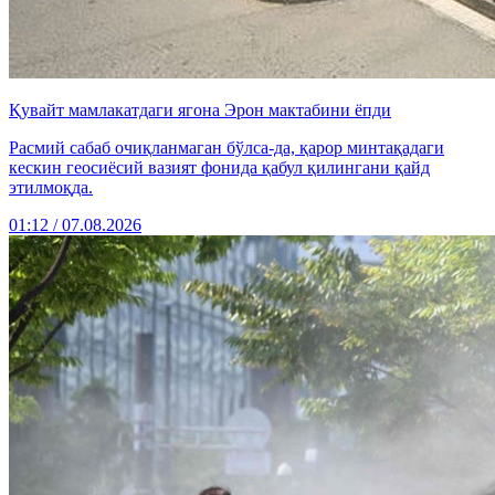
Қувайт мамлакатдаги ягона Эрон мактабини ёпди
Расмий сабаб очиқланмаган бўлса-да, қарор минтақадаги
кескин геосиёсий вазият фонида қабул қилингани қайд
этилмоқда.
01:12 / 07.08.2026