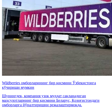
Wildberries омборларининг бир қисмини Ўзбекистонга
кўчириши мумкин
Шунингдек, компания узоқ муддат сақланадиган
маҳсулотларнинг бир қисмини Беларус, Қозоғистондаги
омборларга йўналтиришни режалаштирмоқда.