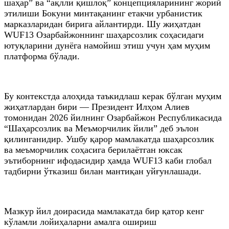
шаҳар” ва “ақлли қишлоқ” концепцияларининг жорий
этилиши Бокуни минтақанинг етакчи урбанистик
марказларидан бирига айлантирди. Шу жиҳатдан
WUF13 Озарбайжоннинг шаҳарсозлик соҳасидаги
ютуқларини дунёга намойиш этиш учун ҳам муҳим
платформа бўлади.
Бу контекстда алоҳида таъкидлаш керак бўлган муҳим
жиҳатлардан бири — Президент Илҳом Алиев
томонидан 2026 йилнинг Озарбайжон Республикасида
“Шаҳарсозлик ва Меъморчилик йили” деб эълон
қилинганидир. Ушбу қарор мамлакатда шаҳарсозлик
ва меъморчилик соҳасига берилаётган юксак
эътиборнинг ифодасидир ҳамда WUF13 каби глобал
тадбирни ўтказиш билан мантиқан уйғунлашади.
Мазкур йил доирасида мамлакатда бир қатор кенг
кўламли лойиҳаларни амалга ошириш