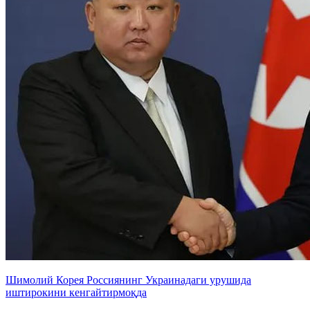
Шимолий Корея Россиянинг Украинадаги урушида
иштирокини кенгайтирмоқда