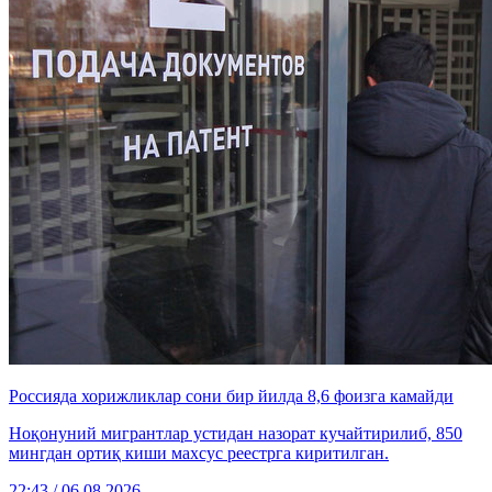
Россияда хорижликлар сони бир йилда 8,6 фоизга камайди
Ноқонуний мигрантлар устидан назорат кучайтирилиб, 850
мингдан ортиқ киши махсус реестрга киритилган.
22:43 / 06.08.2026