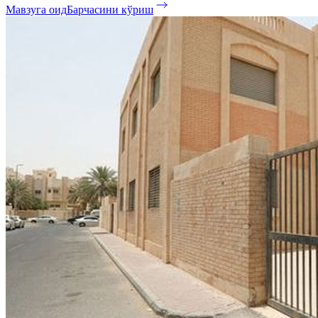
Мавзуга оид
Барчасини кўриш