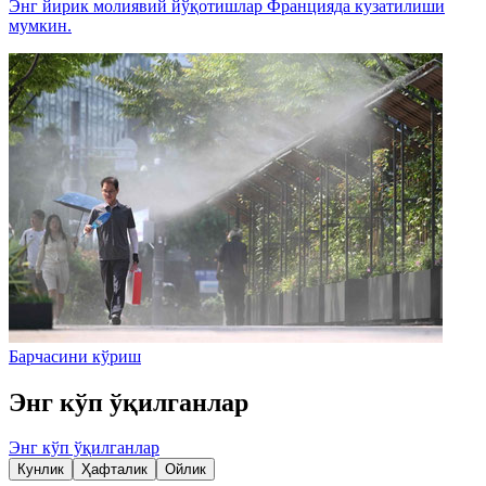
Энг йирик молиявий йўқотишлар Францияда кузатилиши
мумкин.
Барчасини кўриш
Энг кўп ўқилганлар
Энг кўп ўқилганлар
Кунлик
Ҳафталик
Ойлик