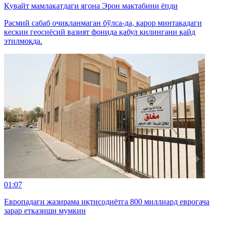
Қувайт мамлакатдаги ягона Эрон мактабини ёпди
Расмий сабаб очиқланмаган бўлса-да, қарор минтақадаги
кескин геосиёсий вазият фонида қабул қилингани қайд
этилмоқда.
01:07
Европадаги жазирама иқтисодиётга 800 миллиард еврогача
зарар етказиши мумкин