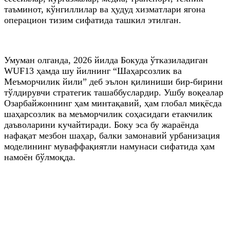
таъминот, кўнгиллилар ва ҳудуд хизматлари ягона
операцион тизим сифатида ташкил этилган.
Умуман олганда, 2026 йилда Бокуда ўтказиладиган
WUF13 ҳамда шу йилнинг “Шаҳарсозлик ва
Меъморчилик йили” деб эълон қилиниши бир-бирини
тўлдирувчи стратегик ташаббуслардир. Ушбу воқеалар
Озарбайжоннинг ҳам минтақавий, ҳам глобал миқёсда
шаҳарсозлик ва меъморчилик соҳасидаги етакчилик
даъволарини кучайтиради. Боку эса бу жараёнда
нафақат мезбон шаҳар, балки замонавий урбанизация
моделининг муваффақиятли намунаси сифатида ҳам
намоён бўлмоқда.