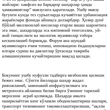
жойлари: хавфсиз ва барқарор шаҳарлар ҳамда
ҳамжамиятлар” мавзусига қаратилади. Ушбу мавзу
бугунги кунда тез суръатларда кучаяётган урбанизация
жараёнлари фонида айниқса долзарбдир. Ҳозир дунё
бўйлаб миллионлаб инсонлар етарли яшаш шароитига
эга эмас, шаҳарларда эса ижтимоий тенгсизлик, уй-
жой танқислиги ва экологик муаммолар тобора
кескинлашиб бормоқда. Форум ана шундай
муаммоларга ечим топиш, инновацион ёндашувларни
илгари суриш ва давлатлар ўртасида тажриба
алмашинувини кучайтиришни мақсад қилади.
Бокунинг ушбу нуфузли тадбирга мезбонлик қилиши
бежиз эмас. Сўнгги йилларда шаҳар жадал
ривожланиб, замонавий инфратузилмага эга
метрополга айланиш билан бирга ўзининг тарихий
меросини асраб қолмоқда. Шаҳарда амалга
оширилаётган кенг кўламли ободонлаштириш ишлари,
транспорт тизимининг такомиллаштирилиши, “ақлли