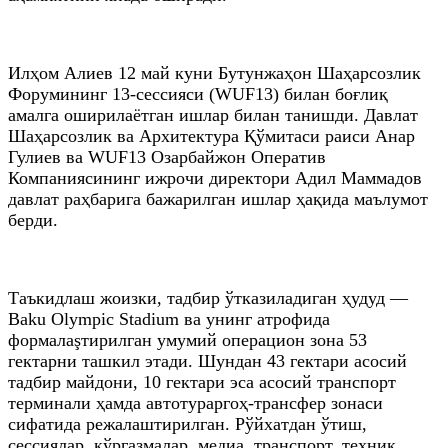
Илҳoм Алиев 12 май куни Бутунжаҳон Шаҳарсозлик
Форумининг 13-сессияси (WUF13) билан боғлиқ
амалга оширилаётган ишлар билан танишди. Давлат
Шаҳарсозлик ва Архитектура Қўмитаси раиси Анар
Гулиев ва WUF13 Озарбайжон Оператив
Компаниясининг ижрочи директори Адил Маммадов
давлат раҳбарига бажарилган ишлар ҳақида маълумот
берди.
Таъкидлаш жоизки, тадбир ўтказиладиган ҳудуд —
Baku Olympic Stadium ва унинг атрофида
формалаşтирилган умумий операцион зона 53
гектарни ташкил этади. Шундан 43 гектари асосий
тадбир майдони, 10 гектари эса асосий транспорт
терминали ҳамда автотураргоҳ-трансфер зонаси
сифатида режалаштирилган. Рўйхатдан ўтиш,
сессиялар, кўргазмалар, медиа, транспорт, техник