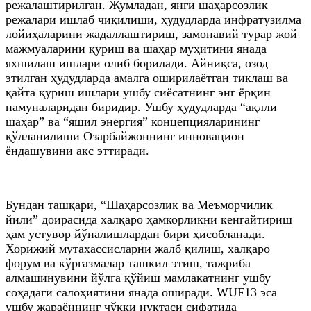
режалаштирилган. Жумладан, янги шаҳарсозлик
режалари ишлаб чиқилиши, ҳудудларда инфратузилма
лойиҳаларини жадаллаштириш, замонавий турар жой
мажмуаларини қуриш ва шаҳар муҳитини янада
яхшилаш ишлари олиб борилади. Айниқса, озод
этилган ҳудудларда амалга оширилаётган тиклаш ва
қайта қуриш ишлари ушбу сиёсатнинг энг ёрқин
намуналаридан биридир. Ушбу ҳудудларда “ақлли
шаҳар” ва “яшил энергия” концепцияларининг
қўлланилиши Озарбайжоннинг инновацион
ёндашувини акс эттиради.
Бундан ташқари, “Шаҳарсозлик ва Меъморчилик
йили” доирасида халқаро ҳамкорликни кенгайтириш
ҳам устувор йўналишлардан бири ҳисобланади.
Хорижий мутахассисларни жалб қилиш, халқаро
форум ва кўргазмалар ташкил этиш, тажриба
алмашинувини йўлга қўйиш мамлакатнинг ушбу
соҳадаги салоҳиятини янада оширади. WUF13 эса
ушбу жараённинг чўққи нуқтаси сифатида