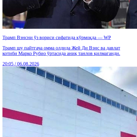
Трамп Вэнсни ўз вориси сифатида кўрмоқда — WP
Трамп шу пайтгача омма олдида Жей Ди Вэнс ва давлат
котиби Марко Рубио ўртасида аниқ танлов қилмаганди.
20:05 / 06.08.2026