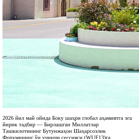
2026 йил май ойида Боку шаҳри глобал аҳамиятга эга
йирик тадбир — Бирлашган Миллатлар
Ташкилотининг Бутунжаҳон Шаҳарсозлик
Форумининг ўн учинчи сессияси (WUF13)га