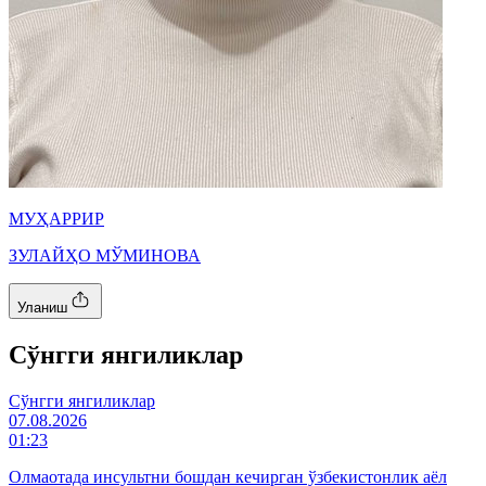
МУҲАРРИР
ЗУЛАЙҲО МЎМИНОВА
Уланиш
Cўнгги янгиликлар
Cўнгги янгиликлар
07.08.2026
01:23
Олмаотада инсультни бошдан кечирган ўзбекистонлик аёл