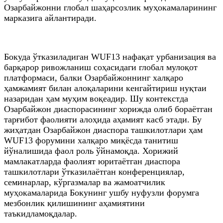
Озарбайжонни глобал шаҳарсозлик муҳокамаларининг
марказига айлантиради.
Бокуда ўтказиладиган WUF13 нафақат урбанизация ва
барқарор ривожланиш соҳасидаги глобал мулоқот
платформаси, балки Озарбайжоннинг халқаро
ҳамжамият билан алоқаларини кенгайтириш нуқтаи
назаридан ҳам муҳим воқеадир. Шу контекстда
Озарбайжон диаспорасининг хорижда олиб бораётган
тарғибот фаолияти алоҳида аҳамият касб этади. Бу
жиҳатдан Озарбайжон диаспора ташкилотлари ҳам
WUF13 форумини халқаро миқёсда танитиш
йўналишида фаол роль ўйнамоқда. Хорижий
мамлакатларда фаолият юритаётган диаспора
ташкилотлари ўтказилаётган конференциялар,
семинарлар, кўргазмалар ва жамоатчилик
муҳокамаларида Бокунинг ушбу нуфузли форумга
мезбонлик қилишининг аҳамиятини
таъкидламоқдалар.