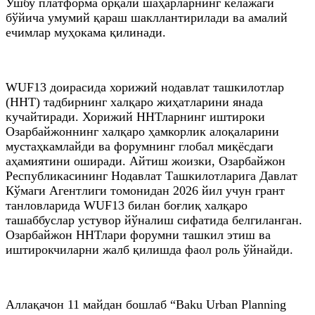
Ушбу платформа орқали шаҳарларнинг келажаги
бўйича умумий қараш шакллантирилади ва амалий
ечимлар муҳокама қилинади.
WUF13 доирасида хорижий нодавлат ташкилотлар
(ННТ) тадбирнинг халқаро жиҳатларини янада
кучайтиради. Хорижий ННТларнинг иштироки
Озарбайжоннинг халқаро ҳамкорлик алоқаларини
мустаҳкамлайди ва форумнинг глобал миқёсдаги
аҳамиятини оширади. Айтиш жоизки, Озарбайжон
Республикасининг Нодавлат Ташкилотларига Давлат
Кўмаги Агентлиги томонидан 2026 йил учун грант
танловларида WUF13 билан боғлиқ халқаро
ташаббуслар устувор йўналиш сифатида белгиланган.
Озарбайжон ННТлари форумни ташкил этиш ва
иштирокчиларни жалб қилишда фаол роль ўйнайди.
Аллақачон 11 майдан бошлаб “Baku Urban Planning