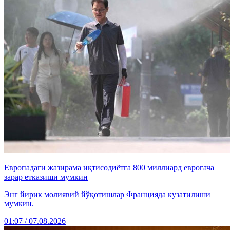
Европадаги жазирама иқтисодиётга 800 миллиард еврогача
зарар етказиши мумкин
Энг йирик молиявий йўқотишлар Францияда кузатилиши
мумкин.
01:07 / 07.08.2026