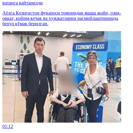
ватанга қайтарилди
Аёлга Қозоғистон фуқароси томонидан яшаш жойи, озиқ-
овқат, кийим-кечак ва ҳужжатларни расмийлаштиришда
бепул кўмак берилган.
01:12