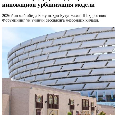
инновацион урбанизация модели
2026 йил май ойида Боку шаҳри Бутунжаҳон Шаҳарсозлик
Форумининг ўн учинчи сессиясига мезбонлик қилади.