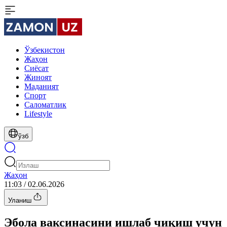
Ўзбекистон
Жаҳон
Сиёсат
Жиноят
Маданият
Спорт
Cаломатлик
Lifestyle
ўзб
Жаҳон
11:03 / 02.06.2026
Уланиш
Эбола ваксинасини ишлаб чиқиш учун