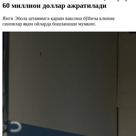
60 миллион доллар ажратилади
Янги Эбола штаммига қарши ваксина бўйича клиник
синовлар яқин ойларда бошланиши мумкин.