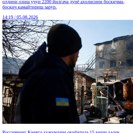
олдини олиш учун 2200 йилгача дунё аҳолисини босқичма-
босқич камайтириш зарур.
14:19 / 05.08.2026
Россиянинг Киевга ҳужумлари оқибатида 15 киши ҳалок