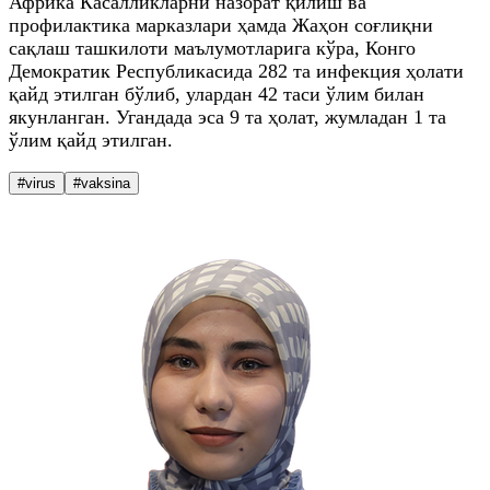
Африка Касалликларни назорат қилиш ва
профилактика марказлари ҳамда Жаҳон соғлиқни
сақлаш ташкилоти маълумотларига кўра, Конго
Демократик Республикасида 282 та инфекция ҳолати
қайд этилган бўлиб, улардан 42 таси ўлим билан
якунланган. Угандада эса 9 та ҳолат, жумладан 1 та
ўлим қайд этилган.
#virus
#vaksina