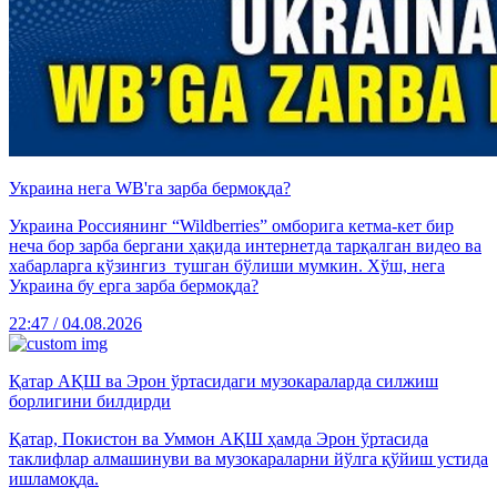
Украина нега WB'га зарба бермоқда?
Украина Россиянинг “Wildberries” омборига кетма-кет бир
неча бор зарба бергани ҳақида интернетда тарқалган видео ва
хабарларга кўзингиз тушган бўлиши мумкин. Хўш, нега
Украина бу ерга зарба бермоқда?
22:47 / 04.08.2026
Қатар АҚШ ва Эрон ўртасидаги музокараларда силжиш
борлигини билдирди
Қатар, Покистон ва Уммон АҚШ ҳамда Эрон ўртасида
таклифлар алмашинуви ва музокараларни йўлга қўйиш устида
ишламоқда.