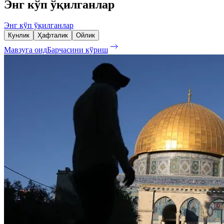
Энг кўп ўқилганлар
Энг кўп ўқилганлар
Кунлик
Ҳафталик
Ойлик
Мавзуга оид
Барчасини кўриш