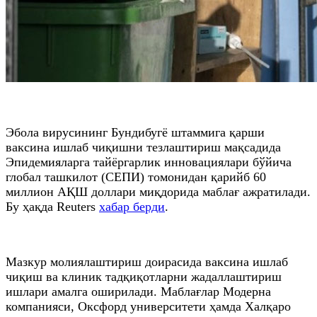
Эбола вирусининг Бундибугё штаммига қарши
ваксина ишлаб чиқишни тезлаштириш мақсадида
Эпидемияларга тайёргарлик инновациялари бўйича
глобал ташкилот (CЕПИ) томонидан қарийб 60
миллион АҚШ доллари миқдорида маблағ ажратилади.
Бу ҳақда Reuters
хабар берди
.
Мазкур молиялаштириш доирасида ваксина ишлаб
чиқиш ва клиник тадқиқотларни жадаллаштириш
ишлари амалга оширилади. Маблағлар Модерна
компанияси, Оксфорд университети ҳамда Халқаро