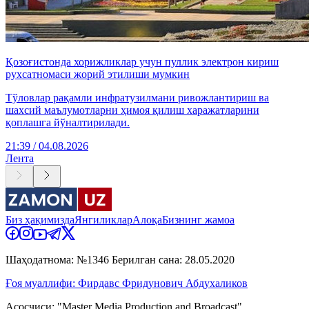
Қозоғистонда хорижликлар учун пуллик электрон кириш
рухсатномаси жорий этилиши мумкин
Тўловлар рақамли инфратузилмани ривожлантириш ва
шахсий маълумотларни ҳимоя қилиш харажатларини
қоплашга йўналтирилади.
21:39 / 04.08.2026
Лента
Биз ҳақимизда
Янгиликлар
Алоқа
Бизнинг жамоа
Шаҳодатнома: №1346 Берилган сана: 28.05.2020
Ғоя муаллифи: Фирдавс Фридунович Абдухаликов
Асосчиси: "Master Media Production and Broadcast"