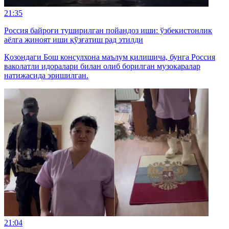
21:35
Россия байроғи туширилган пойандоз иши: ўзбекистонлик
аёлга жиноят иши қўзғатиш рад этилди
Қозондаги Бош консулхона маълум қилишича, бунга Россия
ваколатли идоралари билан олиб борилган музокаралар
натижасида эришилган.
21:04