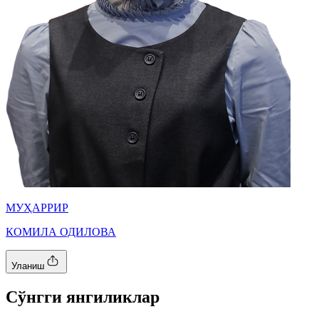
МУҲАРРИР
КОМИЛА ОДИЛОВА
Уланиш
Cўнгги янгиликлар