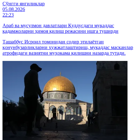
Cўнгги янгиликлар
05.08.2026
22:23
Араб ва мусулмон давлатлари Қуддусдаги муқаддас
қадамжоларни ҳимоя қилиш режасини ишга туширди
Ташаббус Исроил томонидан содир этилаётган
қонунбузарликларни ҳужжатлаштириш, муқаддас масканлар
атрофидаги вазиятни муҳокама қилишни назарда тутади.