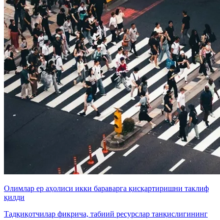
Олимлар ер аҳолиси икки бараварга қисқартиришни таклиф
қилди
Тадқиқотчилар фикрича, табиий ресурслар танқислигининг