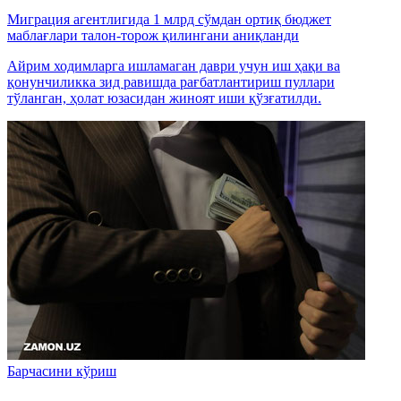
Миграция агентлигида 1 млрд сўмдан ортиқ бюджет
маблағлари талон-торож қилингани аниқланди
Айрим ходимларга ишламаган даври учун иш ҳақи ва
қонунчиликка зид равишда рағбатлантириш пуллари
тўланган, ҳолат юзасидан жиноят иши қўзғатилди.
Барчасини кўриш