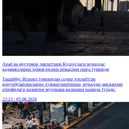
Араб ва мусулмон давлатлари Қуддусдаги муқаддас
қадамжоларни ҳимоя қилиш режасини ишга туширди
Ташаббус Исроил томонидан содир этилаётган
қонунбузарликларни ҳужжатлаштириш, муқаддас масканлар
атрофидаги вазиятни муҳокама қилишни назарда тутади.
22:23 / 05.08.2026