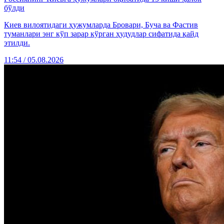
бўлди
Киев вилоятидаги ҳужумларда Бровари, Буча ва Фастив
туманлари энг кўп зарар кўрган ҳудудлар сифатида қайд
этилди.
11:54 / 05.08.2026