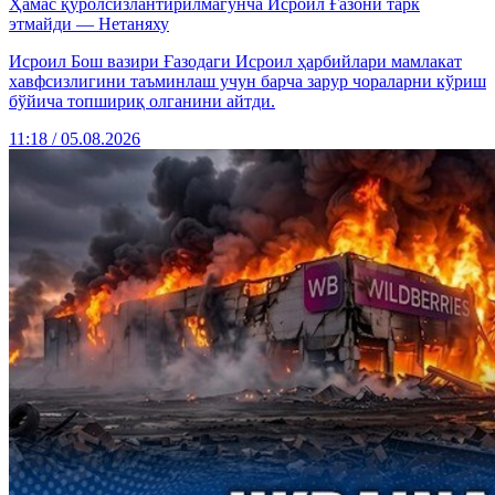
Ҳамас қуролсизлантирилмагунча Исроил Ғазони тарк
этмайди — Нетаняху
Исроил Бош вазири Ғазодаги Исроил ҳарбийлари мамлакат
хавфсизлигини таъминлаш учун барча зарур чораларни кўриш
бўйича топшириқ олганини айтди.
11:18 / 05.08.2026