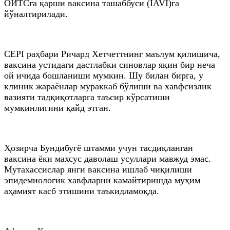
ОИТСга қарши ваксина ташаббуси (IAVI)га
йўналтирилади.
CЕPI раҳбари Ричард Хетчеттнинг маълум қилишича,
ваксина устидаги дастлабки синовлар яқин бир неча
ой ичида бошланиши мумкин. Шу билан бирга, у
клиник жараёнлар мураккаб бўлиши ва хавфсизлик
вазияти тадқиқотларга таъсир кўрсатиши
мумкинлигини қайд этган.
Ҳозирча Бундибугё штамми учун тасдиқланган
ваксина ёки махсус даволаш усуллари мавжуд эмас.
Мутахассислар янги ваксина ишлаб чиқилиши
эпидемиологик хавфларни камайтиришда муҳим
аҳамият касб этишини таъкидламоқда.