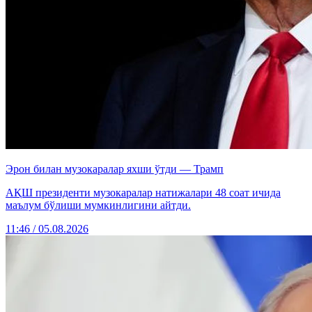
Эрон билан музокаралар яхши ўтди — Трамп
АҚШ президенти музокаралар натижалари 48 соат ичида
маълум бўлиши мумкинлигини айтди.
11:46 / 05.08.2026