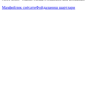
Махфийлик сиёсати
Фойдаланиш шартлари