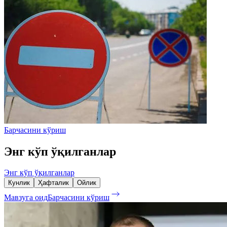
Барчасини кўриш
Энг кўп ўқилганлар
Энг кўп ўқилганлар
Кунлик
Ҳафталик
Ойлик
Мавзуга оид
Барчасини кўриш