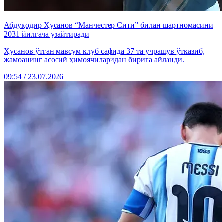
Абдуқодир Ҳусанов “Манчестер Сити” билан шартномасини
2031 йилгача узайтиради
Ҳусанов ўтган мавсум клуб сафида 37 та учрашув ўтказиб,
жамоанинг асосий ҳимоячиларидан бирига айланди.
09:54 / 23.07.2026