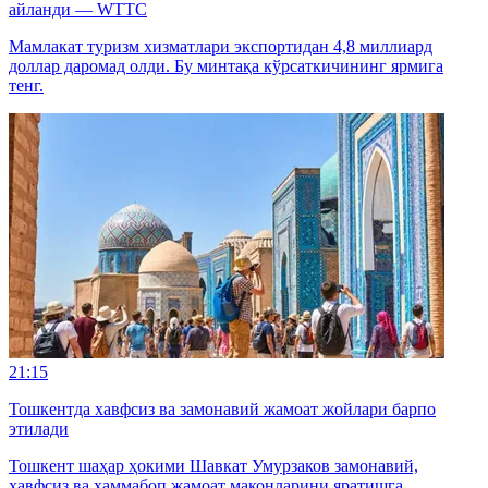
айланди — WTTC
Мамлакат туризм хизматлари экспортидан 4,8 миллиард
доллар даромад олди. Бу минтақа кўрсаткичининг ярмига
тенг.
21:15
Тошкентда хавфсиз ва замонавий жамоат жойлари барпо
этилади
Тошкент шаҳар ҳокими Шавкат Умурзаков замонавий,
хавфсиз ва ҳаммабоп жамоат маконларини яратишга