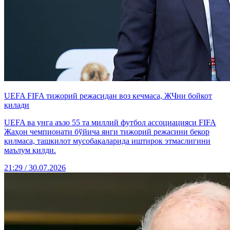
UEFA FIFA тижорий режасидан воз кечмаса, ЖЧни бойкот
қилади
UEFA ва унга аъзо 55 та миллий футбол ассоциацияси FIFA
Жаҳон чемпионати бўйича янги тижорий режасини бекор
қилмаса, ташкилот мусобақаларида иштирок этмаслигини
маълум қилди.
21:29 / 30.07.2026