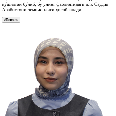
қўшилган бўлиб, бу унинг фаолиятидаги илк Саудия
Арабистони чемпионлиги ҳисобланади.
#Ronaldu