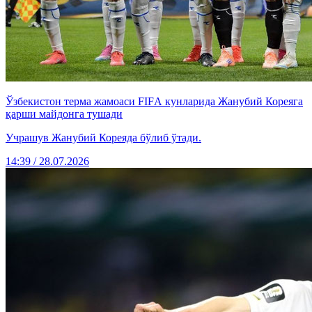
Ўзбекистон терма жамоаси FIFА кунларида Жанубий Кореяга
қарши майдонга тушади
Учрашув Жанубий Кореяда бўлиб ўтади.
14:39 / 28.07.2026