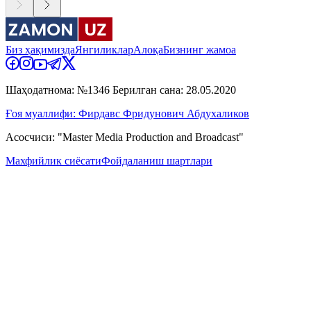
Биз ҳақимизда
Янгиликлар
Алоқа
Бизнинг жамоа
Шаҳодатнома: №1346 Берилган сана: 28.05.2020
Ғоя муаллифи: Фирдавс Фридунович Абдухаликов
Асосчиси: "Master Media Production and Broadcast"
Махфийлик сиёсати
Фойдаланиш шартлари