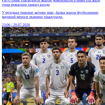
FIFA собиқ Президенти Жаҳон чемпионатига инвестор жалб
этиш режасини танқид қилди
У мундиал тижорат активи эмас, балки жаҳон футболининг
маданий мероси эканини таъкидлади.
23:06 / 29.07.2026