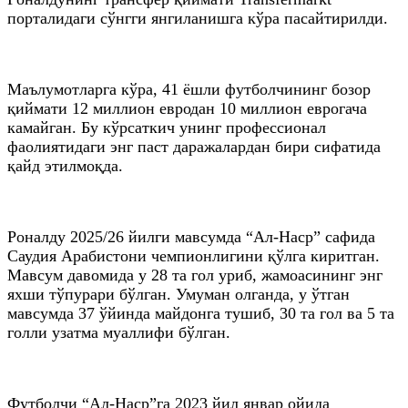
порталидаги сўнгги янгиланишга кўра пасайтирилди.
Маълумотларга кўра, 41 ёшли футболчининг бозор
қиймати 12 миллион евродан 10 миллион еврогача
камайган. Бу кўрсаткич унинг профессионал
фаолиятидаги энг паст даражалардан бири сифатида
қайд этилмоқда.
Роналду 2025/26 йилги мавсумда “Ал-Наср” сафида
Саудия Арабистони чемпионлигини қўлга киритган.
Мавсум давомида у 28 та гол уриб, жамоасининг энг
яхши тўпурари бўлган. Умуман олганда, у ўтган
мавсумда 37 ўйинда майдонга тушиб, 30 та гол ва 5 та
голли узатма муаллифи бўлган.
Футболчи “Ал-Наср”га 2023 йил январ ойида