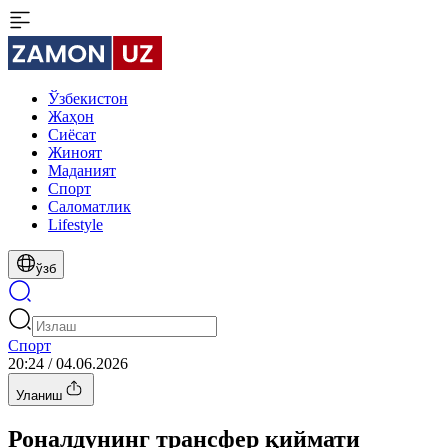
Ўзбекистон
Жаҳон
Сиёсат
Жиноят
Маданият
Спорт
Cаломатлик
Lifestyle
ўзб
Спорт
20:24 / 04.06.2026
Уланиш
Роналдунинг трансфер қиймати