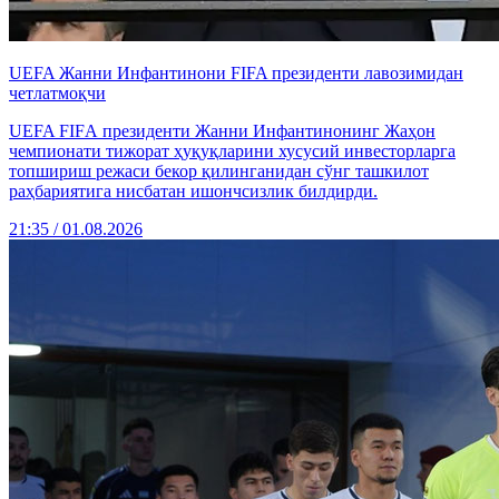
UEFA Жанни Инфантинони FIFA президенти лавозимидан
четлатмоқчи
UEFA FIFА президенти Жанни Инфантинонинг Жаҳон
чемпионати тижорат ҳуқуқларини хусусий инвесторларга
топшириш режаси бекор қилинганидан сўнг ташкилот
раҳбариятига нисбатан ишончсизлик билдирди.
21:35 / 01.08.2026