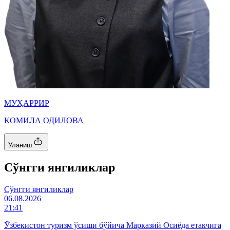
МУҲАРРИР
КОМИЛА ОДИЛОВА
Уланиш
Cўнгги янгиликлар
Cўнгги янгиликлар
06.08.2026
21:41
Ўзбекистон туризм ўсиши бўйича Марказий Осиёда етакчига