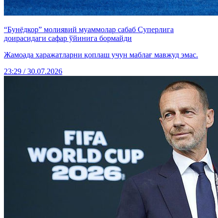
“Бунёдкор” молиявий муаммолар сабаб Суперлига
доирасидаги сафар ўйинига бормайди
Жамоада харажатларни қоплаш учун маблағ мавжуд эмас.
23:29 / 30.07.2026