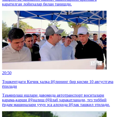
қаратилган лойиҳалар билан танишди.
20:50
Тошкентдаги Кичик ҳалқа йўлининг бир қисми 10 августгача
ёпилади
Таъмирлаш ишлари давомида автотранспорт воситалари
қарама-қарши йўналиш бўйлаб ҳаракатланади, тез тиббий
ёрдам машиналари учун эса алоҳида йўлак ташкил этилади.