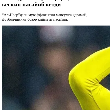
кескин пасайиб кетди
“Ал-Наср”даги муваффақиятли мавсумга қарамай,
футболчининг бозор қиймати пасайди.