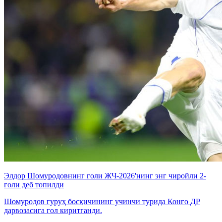
Элдор Шомуродовнинг голи ЖЧ-2026'нинг энг чиройли 2-
голи деб топилди
Шомуродов гуруҳ босқичининг учинчи турида Конго ДР
дарвозасига гол киритганди.