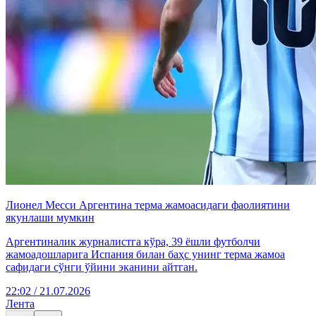
Лионел Месси Аргентина терма жамоасидаги фаолиятини
якунлаши мумкин
Аргентиналик журналистга кўра, 39 ёшли футболчи
жамоадошларига Испания билан баҳс унинг терма жамоа
сафидаги сўнги ўйини эканини айтган.
22:02 / 21.07.2026
Лента