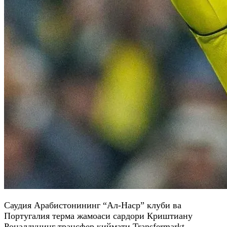
Саудия Арабистонининг “Ал-Наср” клуби ва
Португалия терма жамоаси сардори Криштиану
Роналдунинг трансфер қиймати Transfermarkt