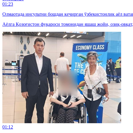
01:23
Олмаотада инсультни бошдан кечирган ўзбекистонлик аёл вата
Аёлга Қозоғистон фуқароси томонидан яшаш жойи, озиқ-овқат
01:12