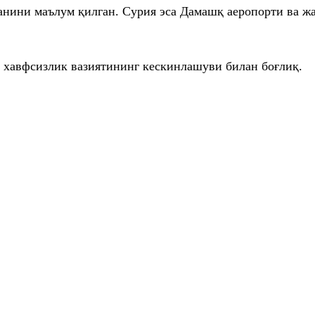
ганини маълум қилган. Сурия эса Дамашқ аеропорти ва ж
 хавфсизлик вазиятининг кескинлашуви билан боғлиқ.