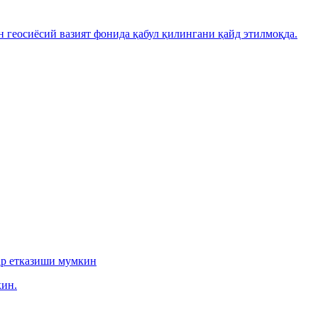
н геосиёсий вазият фонида қабул қилингани қайд этилмоқда.
ар етказиши мумкин
ин.