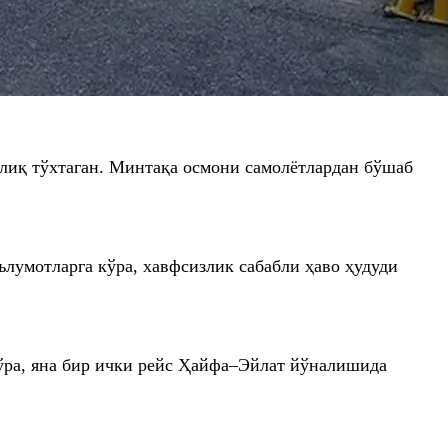
ўлиқ тўхтаган. Минтақа осмони самолётлардан бўшаб
лумотларга кўра, хавфсизлик сабабли ҳаво ҳудуди
 кўра, яна бир ички рейс Ҳайфа–Эйлат йўналишида