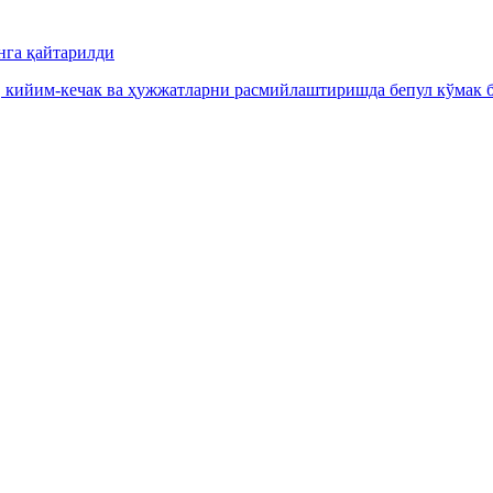
нга қайтарилди
, кийим-кечак ва ҳужжатларни расмийлаштиришда бепул кўмак б