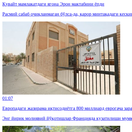
Қувайт мамлакатдаги ягона Эрон мактабини ёпди
Расмий сабаб очиқланмаган бўлса-да, қарор минтақадаги кески
01:07
Европадаги жазирама иқтисодиётга 800 миллиард еврогача зар
Энг йирик молиявий йўқотишлар Францияда кузатилиши мумк