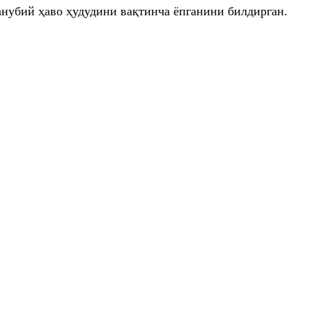
анубий ҳаво ҳудудини вақтинча ёпганини билдирган.