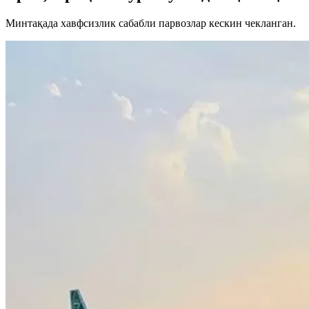
Минтақада хавфсизлик сабабли парвозлар кескин чекланган.