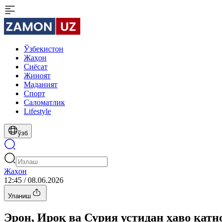
Ўзбекистон
Жаҳон
Сиёсат
Жиноят
Маданият
Спорт
Cаломатлик
Lifestyle
ўзб
Жаҳон
12:45 / 08.06.2026
Уланиш
Эрон, Ироқ ва Сурия устидан ҳаво қатн