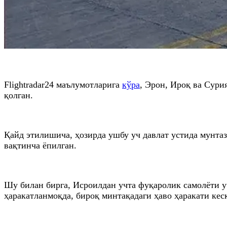
Flightradar24 маълумотларига
кўра
, Эрон, Ироқ ва Сури
қолган.
Қайд этилишича, ҳозирда ушбу уч давлат устида мунта
вақтинча ёпилган.
Шу билан бирга, Исроилдан учта фуқаролик самолёти уч
ҳаракатланмоқда, бироқ минтақадаги ҳаво ҳаракати кес