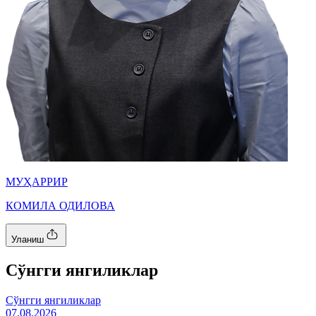
МУҲАРРИР
КОМИЛА ОДИЛОВА
Уланиш
Cўнгги янгиликлар
Cўнгги янгиликлар
07.08.2026