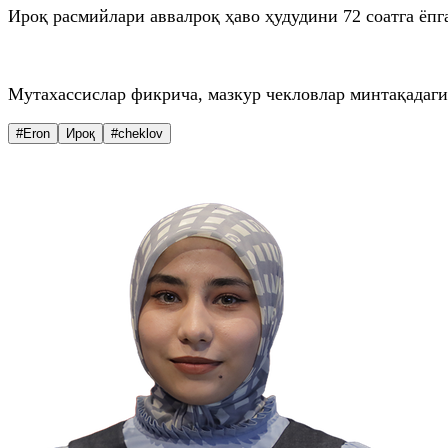
Ироқ расмийлари аввалроқ ҳаво ҳудудини 72 соатга ёп
Мутахассислар фикрича, мазкур чекловлар минтақадаги
#Eron
Ироқ
#cheklov