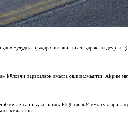
я ҳаво ҳудудида фуқаролик авиацияси ҳаракати деярли т
зам йўловчи парвозлари амалга оширилмаяпти. Айрим маъ
иб кетаётгани кузатилган. Flightradar24 кузатувларига
кин чекланган.