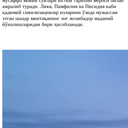
мусаффо мовий сувлари ва бой тарихий мероси билан
ажралиб туради. Ликя, Памфилия ва Писидия каби
қадимий сивилизациялар изларини ўзида мужассам
этган шаҳар минтақанинг энг жозибадор маданий
йўналишларидан бири ҳисобланади.