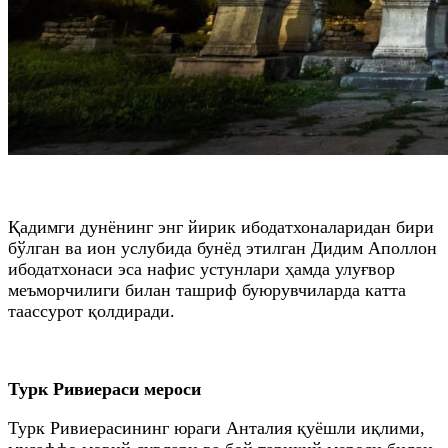
Қадимги дунёнинг энг йирик ибодатхоналаридан бири
бўлган ва ион услубида бунёд этилган Дидим Аполлон
ибодатхонаси эса нафис устунлари ҳамда улуғвор
меъморчилиги билан ташриф буюрувчиларда катта
таассурот қолдиради.
Турк Ривиераси мероси
Турк Ривиерасининг юраги Анталия қуёшли иқлими,