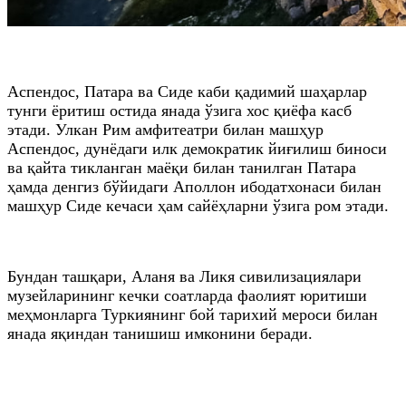
Аспендос, Патара ва Сиде каби қадимий шаҳарлар
тунги ёритиш остида янада ўзига хос қиёфа касб
этади. Улкан Рим амфитеатри билан машҳур
Аспендос, дунёдаги илк демократик йиғилиш биноси
ва қайта тикланган маёқи билан танилган Патара
ҳамда денгиз бўйидаги Аполлон ибодатхонаси билан
машҳур Сиде кечаси ҳам сайёҳларни ўзига ром этади.
Бундан ташқари, Аланя ва Ликя сивилизациялари
музейларининг кечки соатларда фаолият юритиши
меҳмонларга Туркиянинг бой тарихий мероси билан
янада яқиндан танишиш имконини беради.