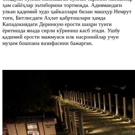
ҳам сайёҳлар эътиборини тортмоқда. Адиямандаги
улкан қадимий худо ҳайкаллари билан машҳур Немрут
тоғи, Битлисдаги Аҳлат қабртошлари ҳамда
Кападокиядаги Деринкую ерости шаҳри тунги
ёритишда янада сирли кўриниш касб этади. Ушбу
қадимий ерости мажмуаси илк насронийлар учун
муҳим бошпана вазифасини бажарган.