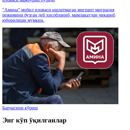
"Амина” мобил иловаси ишлатмаган мигрант миграция
режимини бузган деб ҳисобланиб, мамлакатдан чиқариб
юборилиши мумкин.
Барчасини кўриш
Энг кўп ўқилганлар