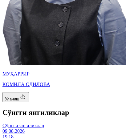
МУҲАРРИР
КОМИЛА ОДИЛОВА
Уланиш
Cўнгги янгиликлар
Cўнгги янгиликлар
09.08.2026
19:18