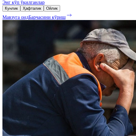
Энг кўп ўқилганлар
Кунлик
Ҳафталик
Ойлик
Мавзуга оид
Барчасини кўриш