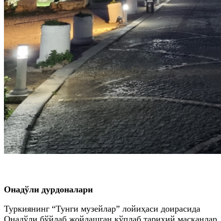
Онадўли дурдоналари
Туркиянинг “Тунги музейлар” лойиҳаси доирасида
Онадўли бўйлаб жойлашган кўплаб тарихий масканлар