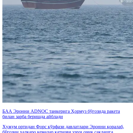
БАА Эронни ADNOC танкерига Ҳормуз бўғозида ракета
билан зарба беришда айблади
Ҳужум ортидан Форс кўрфази давлатлари Эронни қоралаб,
бўғозни халқаро кемалар қатнови учун очиқ сақлашга