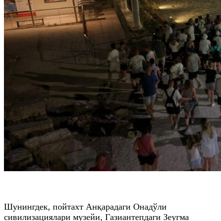
Шунингдек, пойтахт Анқарадаги Онадўли
сивилизациялари музейи, Газиантепдаги Зеугма