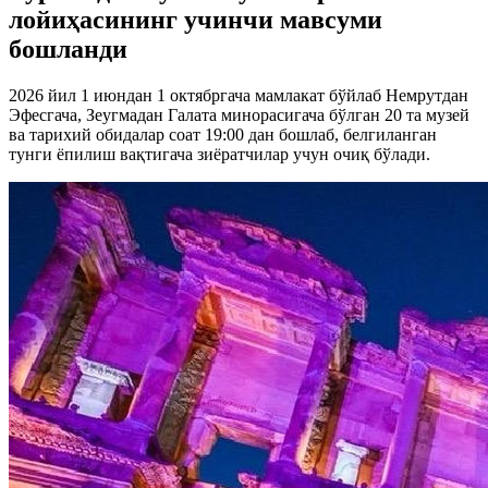
лойиҳасининг учинчи мавсуми
бошланди
2026 йил 1 июндан 1 октябргача мамлакат бўйлаб Немрутдан
Эфесгача, Зеугмадан Галата минорасигача бўлган 20 та музей
ва тарихий обидалар соат 19:00 дан бошлаб, белгиланган
тунги ёпилиш вақтигача зиёратчилар учун очиқ бўлади.