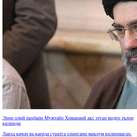
Эрон олий раҳбари Мужтабо Хоманаий акс этган видео эълон
қилинди
Лавҳа қачон ва қаерда суратга олингани маълум қилинмаган.