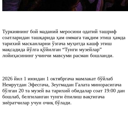
Туркиянинг бой маданий меросини одатий ташриф
соатларидан ташқарида ҳам оммага тақдим этиш ҳамда
тарихий масканларни ўзгача муҳитда кашф этиш
мақсадида йўлга қўйилган “Тунги музейлар”
лойиҳасининг учинчи мавсуми расман бошланди.
2026 йил 1 июндан 1 октябргача мамлакат бўйлаб
Немрутдан Эфесгача, Зеугмадан Галата минорасигача
бўлган 20 та музей ва тарихий обидалар соат 19:00 дан
бошлаб, белгиланган тунги ёпилиш вақтигача
зиёратчилар учун очиқ бўлади.