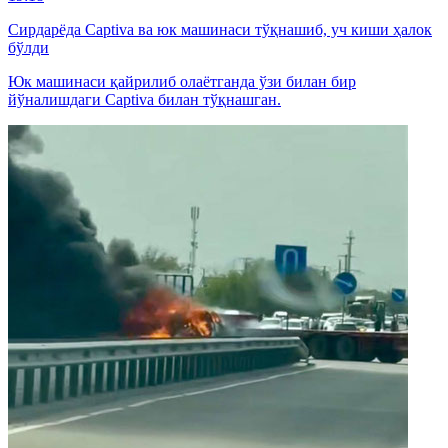
Сирдарёда Captiva ва юк машинаси тўқнашиб, уч киши ҳалок
бўлди
Юк машинаси қайрилиб олаётганда ўзи билан бир
йўналишдаги Captiva билан тўқнашган.