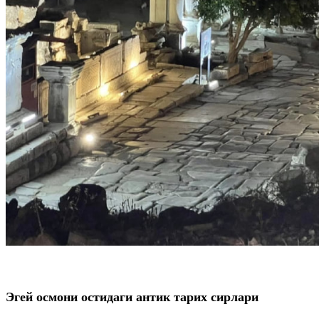
Эгей осмони остидаги антик тарих сирлари