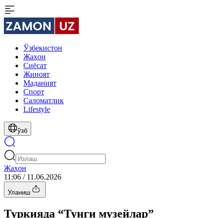
Ўзбекистон
Жаҳон
Сиёсат
Жиноят
Маданият
Спорт
Cаломатлик
Lifestyle
ўзб
Жаҳон
11:06 / 11.06.2026
Уланиш
Туркияда “Тунги музейлар”