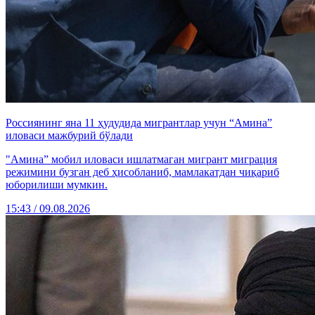
Россиянинг яна 11 ҳудудида мигрантлар учун “Амина”
иловаси мажбурий бўлади
"Амина” мобил иловаси ишлатмаган мигрант миграция
режимини бузган деб ҳисобланиб, мамлакатдан чиқариб
юборилиши мумкин.
15:43 / 09.08.2026