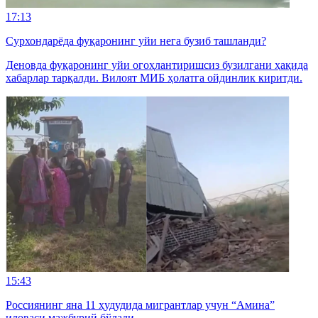
17:13
Сурхондарёда фуқаронинг уйи нега бузиб ташланди?
Деновда фуқаронинг уйи огоҳлантиришсиз бузилгани ҳақида
хабарлар тарқалди. Вилоят МИБ ҳолатга ойдинлик киритди.
15:43
Россиянинг яна 11 ҳудудида мигрантлар учун “Амина”
иловаси мажбурий бўлади