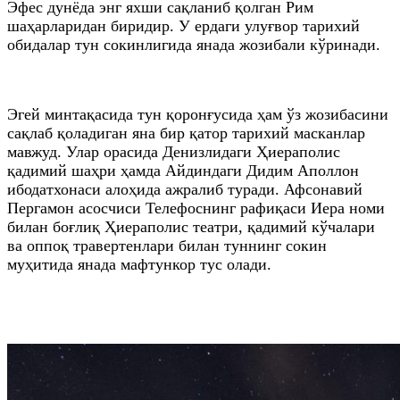
Эфес дунёда энг яхши сақланиб қолган Рим
шаҳарларидан биридир. У ердаги улуғвор тарихий
обидалар тун сокинлигида янада жозибали кўринади.
Эгей минтақасида тун қоронғусида ҳам ўз жозибасини
сақлаб қоладиган яна бир қатор тарихий масканлар
мавжуд. Улар орасида Денизлидаги Ҳиераполис
қадимий шаҳри ҳамда Айдиндаги Дидим Аполлон
ибодатхонаси алоҳида ажралиб туради. Афсонавий
Пергамон асосчиси Телефоснинг рафиқаси Иера номи
билан боғлиқ Ҳиераполис театри, қадимий кўчалари
ва оппоқ травертенлари билан туннинг сокин
муҳитида янада мафтункор тус олади.