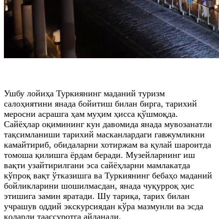
Ушбу лойиҳа Туркиянинг маданий туризм
салоҳиятини янада бойитиш билан бирга, тарихий
меросни асрашга ҳам муҳим ҳисса қўшмоқда.
Сайёҳлар оқимининг кун давомида янада мувозанатли
тақсимланиши тарихий масканлардаги гавжумликни
камайтириб, обидаларни хотиржам ва қулай шароитда
томоша қилишга ёрдам беради. Музейларнинг иш
вақти узайтирилгани эса сайёҳларни мамлакатда
кўпроқ вақт ўтказишга ва Туркиянинг бебаҳо маданий
бойликларини шошилмасдан, янада чуқурроқ ҳис
этишига замин яратади. Шу тариқа, тарих билан
учрашув оддий экскурсиядан кўра мазмунли ва эсда
қоларли таассуротга айланади.