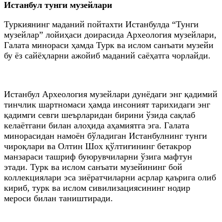
Истанбул тунги музейлари
Туркиянинг маданий пойтахти Истанбулда “Тунги
музейлар” лойиҳаси доирасида Археология музейлари,
Галата минораси ҳамда Турк ва ислом санъати музейи
бу ёз сайёҳларни ажойиб маданий саёҳатга чорлайди.
Истанбул Археология музейлари дунёдаги энг қадимий
тинчлик шартномаси ҳамда инсоният тарихидаги энг
қадимги севги шеърларидан бирини ўзида сақлаб
келаётгани билан алоҳида аҳамиятга эга. Галата
минорасидан намоён бўладиган Истанбулнинг тунги
чироқлари ва Олтин Шох қўлтиғининг бетакрор
манзараси ташриф буюрувчиларни ўзига мафтун
этади. Турк ва ислом санъати музейининг бой
коллекциялари эса зиёратчиларни асрлар қаърига олиб
кириб, турк ва ислом сивилизациясининг нодир
мероси билан таништиради.