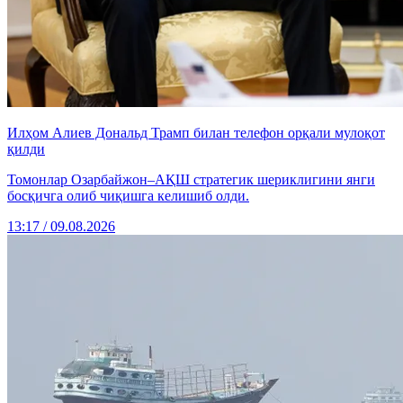
Илҳом Алиев Дональд Трамп билан телефон орқали мулоқот
қилди
Томонлар Озарбайжон–АҚШ стратегик шериклигини янги
босқичга олиб чиқишга келишиб олди.
13:17 / 09.08.2026