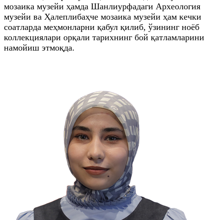
мозаика музейи ҳамда Шанлиурфадаги Археология
музейи ва Ҳалеплибаҳче мозаика музейи ҳам кечки
соатларда меҳмонларни қабул қилиб, ўзининг ноёб
коллекциялари орқали тарихнинг бой қатламларини
намойиш этмоқда.