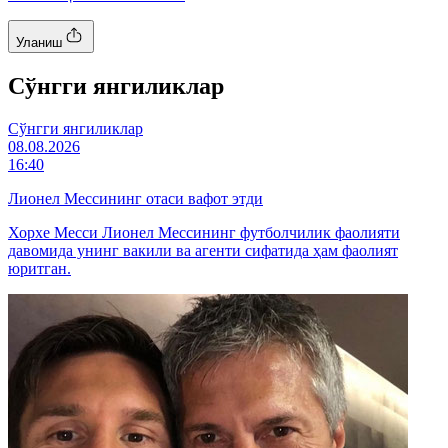
Уланиш
Cўнгги янгиликлар
Cўнгги янгиликлар
08.08.2026
16:40
Лионел Мессининг отаси вафот этди
Хорхе Месси Лионел Мессининг футболчилик фаолияти
давомида унинг вакили ва агенти сифатида ҳам фаолият
юритган.