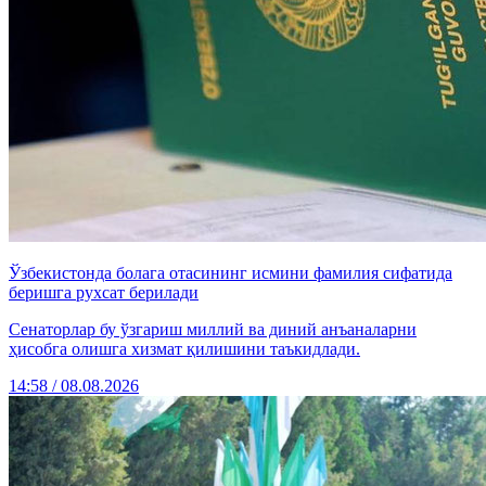
Ўзбекистонда болага отасининг исмини фамилия сифатида
беришга рухсат берилади
Сенаторлар бу ўзгариш миллий ва диний анъаналарни
ҳисобга олишга хизмат қилишини таъкидлади.
14:58 / 08.08.2026