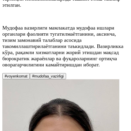
этилган.
Мудофаа вазирлиги мамлакатда мудофаа ишлари
органлари фаолияти тугатилмаётганини, аксинча,
тизим замонавий талаблар асосида
такомиллаштирилаётганини таъкидлади. Вазирликка
кўра, рақамли хизматларни жорий этишдан мақсад
бюрократик жараёнлар ва фуқароларнинг ортиқча
оворагарчилигини камайтиришдан иборат.
#voyenkomat
#mudofaa_vazirligi