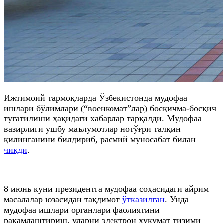
Ижтимоий тармоқларда Ўзбекистонда мудофаа
ишлари бўлимлари (“военкомат”лар) босқичма-босқич
тугатилиши ҳақидаги хабарлар тарқалди. Мудофаа
вазирлиги ушбу маълумотлар нотўғри талқин
қилинганини билдириб, расмий муносабат билан
чиқди
.
8 июнь куни президентга мудофаа соҳасидаги айрим
масалалар юзасидан тақдимот
ўтказилган
. Унда
мудофаа ишлари органлари фаолиятини
рақамлаштириш, уларни электрон ҳукумат тизими