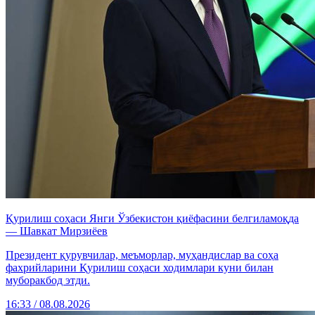
Қурилиш соҳаси Янги Ўзбекистон қиёфасини белгиламоқда
— Шавкат Мирзиёев
Президент қурувчилар, меъморлар, муҳандислар ва соҳа
фахрийларини Қурилиш соҳаси ходимлари куни билан
муборакбод этди.
16:33 / 08.08.2026