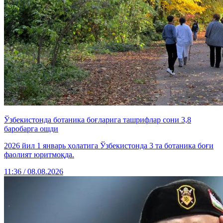
Ўзбекистонда ботаника боғларига ташрифлар сони 3,8
баробарга ошди
2026 йил 1 январь ҳолатига Ўзбекистонда 3 та ботаника боғи
фаолият юритмоқда.
11:36 / 08.08.2026