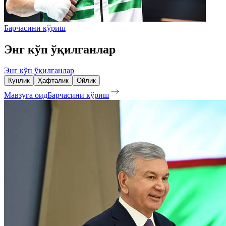
Барчасини кўриш
Энг кўп ўқилганлар
Энг кўп ўқилганлар
Кунлик
Ҳафталик
Ойлик
Мавзуга оид
Барчасини кўриш