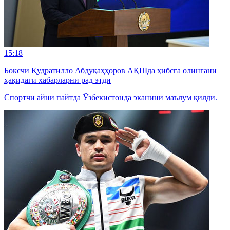
15:18
Боксчи Қудратилло Абдуқаҳҳоров АҚШда ҳибсга олингани
ҳақидаги хабарларни рад этди
Спортчи айни пайтда Ўзбекистонда эканини маълум қилди.