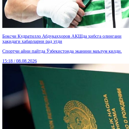
Боксчи Қудратилло Абдуқаҳҳоров АҚШда ҳибсга олингани
ҳақидаги хабарларни рад этди
Спортчи айни пайтда Ўзбекистонда эканини маълум қилди.
15:18 / 08.08.2026