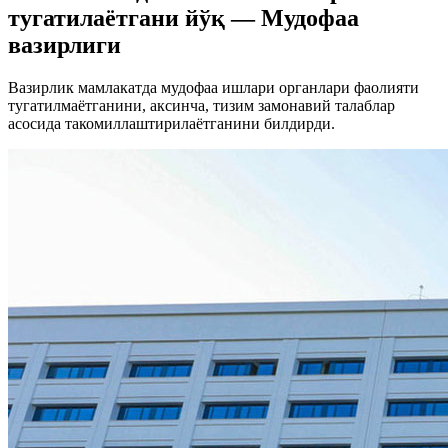
тугатилаётгани йўқ — Мудофаа
вазирлиги
Вазирлик мамлакатда мудофаа ишлари органлари фаолияти
тугатилмаётганини, аксинча, тизим замонавий талаблар
асосида такомиллаштирилаётганини билдирди.