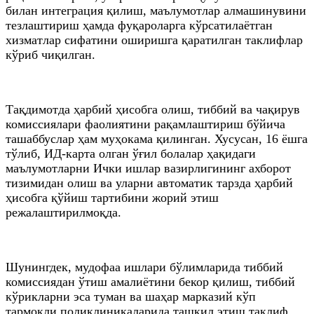
билан интеграция қилиш, маълумотлар алмашинувини
тезлаштириш ҳамда фуқароларга кўрсатилаётган
хизматлар сифатини оширишга қаратилган таклифлар
кўриб чиқилган.
Тақдимотда ҳарбий ҳисобга олиш, тиббий ва чақирув
комиссиялари фаолиятини рақамлаштириш бўйича
ташаббуслар ҳам муҳокама қилинган. Хусусан, 16 ёшга
тўлиб, ИД-карта олган ўғил болалар ҳақидаги
маълумотларни Ички ишлар вазирлигининг ахборот
тизимидан олиш ва уларни автоматик тарзда ҳарбий
ҳисобга қўйиш тартибини жорий этиш
режалаштирилмоқда.
Шунингдек, мудофаа ишлари бўлимларида тиббий
комиссиядан ўтиш амалиётини бекор қилиш, тиббий
кўрикларни эса туман ва шаҳар марказий кўп
тармоқли поликлиникаларида ташкил этиш таклиф