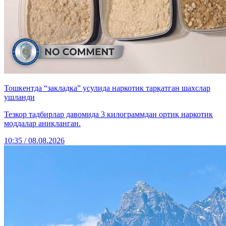
Тошкентда “закладка” усулида наркотик тарқатган шахслар
ушланди
Тезкор тадбирлар давомида 3 килограммдан ортиқ наркотик
моддалар аниқланган.
10:35 / 08.08.2026