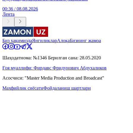
00:36 / 08.08.2026
Лента
Биз ҳақимизда
Янгиликлар
Алоқа
Бизнинг жамоа
Шаҳодатнома: №1346 Берилган сана: 28.05.2020
Ғоя муаллифи: Фирдавс Фридунович Абдухаликов
Асосчиси: "Master Media Production and Broadcast"
Махфийлик сиёсати
Фойдаланиш шартлари