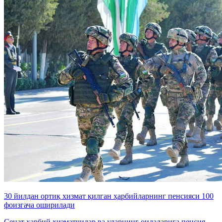
30 йилдан ортиқ хизмат қилган ҳарбийларнинг пенсияси 100
фоизгача оширилади
Сенат ҳарбий хизматчилар ва уларнинг оилаларига пенсия