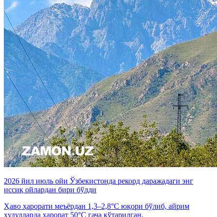
2026 йил июль ойи Ўзбекистонда рекорд даражадаги энг
иссиқ ойлардан бири бўлди
Ҳаво ҳарорати меъёрдан 1,3–2,8°C юқори бўлиб, айрим
ҳудудларда ҳарорат 50°C гача кўтарилган.