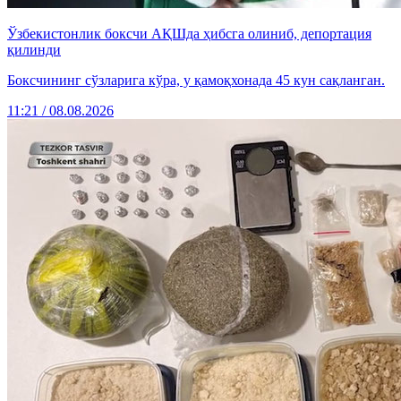
Ўзбекистонлик боксчи АҚШда ҳибсга олиниб, депортация
қилинди
Боксчининг сўзларига кўра, у қамоқхонада 45 кун сақланган.
11:21 / 08.08.2026