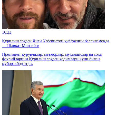
16:33
Қурилиш соҳаси Янги Ўзбекистон қиёфасини белгиламоқда
— Шавкат Мирзиёев
Президент қурувчилар, меъморлар, муҳандислар ва соҳа
фахрийларини Қурилиш соҳаси ходимлари куни билан
муборакбод этди.