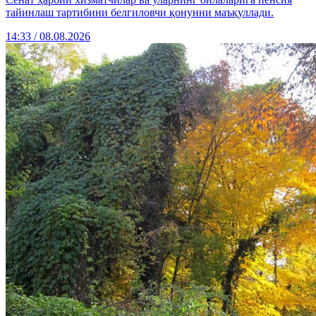
тайинлаш тартибини белгиловчи қонунни маъқуллади.
14:33 / 08.08.2026