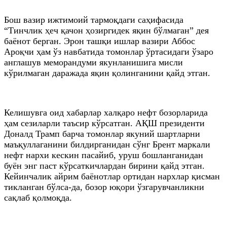
Бош вазир ижтимоий тармоқдаги саҳифасида
“Тинчлик ҳеч қачон ҳозиргидек яқин бўлмаган” дея
баёнот берган. Эрон ташқи ишлар вазири Аббос
Ароқчи ҳам ўз навбатида томонлар ўртасидаги ўзаро
англашув меморандуми якунланишига мисли
кўрилмаган даражада яқин қолинганини қайд этган.
Келишувга оид хабарлар халқаро нефт бозорларида
ҳам сезиларли таъсир кўрсатган. АҚШ президенти
Доналд Трамп барча томонлар якуний шартларни
маъқуллаганини билдирганидан сўнг Брент маркали
нефт нархи кескин пасайиб, уруш бошланганидан
буён энг паст кўрсаткичлардан бирини қайд этган.
Кейинчалик айрим баёнотлар ортидан нархлар қисман
тикланган бўлса-да, бозор юқори ўзгарувчанликни
сақлаб қолмоқда.