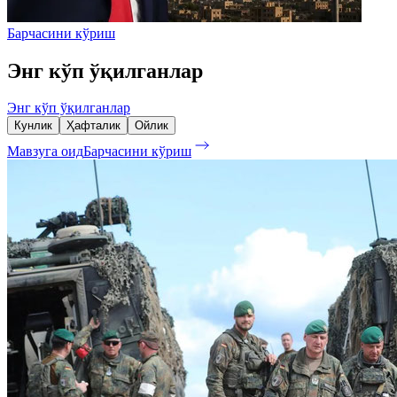
Барчасини кўриш
Энг кўп ўқилганлар
Энг кўп ўқилганлар
Кунлик
Ҳафталик
Ойлик
Мавзуга оид
Барчасини кўриш