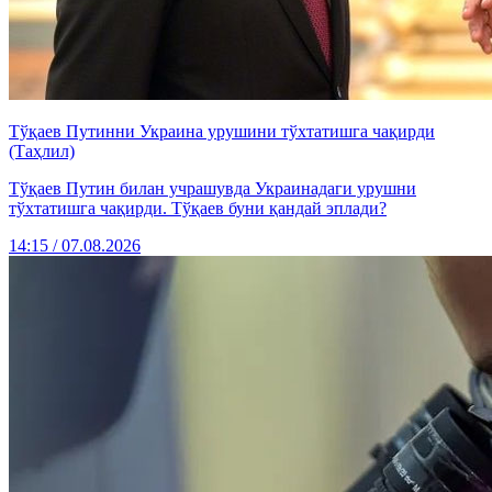
Тўқаев Путинни Украина урушини тўхтатишга чақирди
(Таҳлил)
Тўқаев Путин билан учрашувда Украинадаги урушни
тўхтатишга чақирди. Тўқаев буни қандай эплади?
14:15 / 07.08.2026