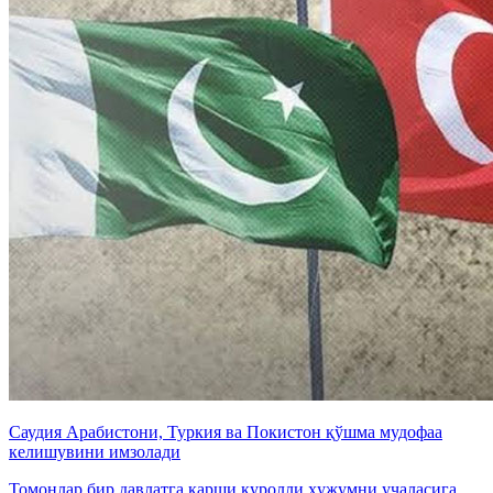
Саудия Арабистони, Туркия ва Покистон қўшма мудофаа
келишувини имзолади
Томонлар бир давлатга қарши қуролли ҳужумни учаласига