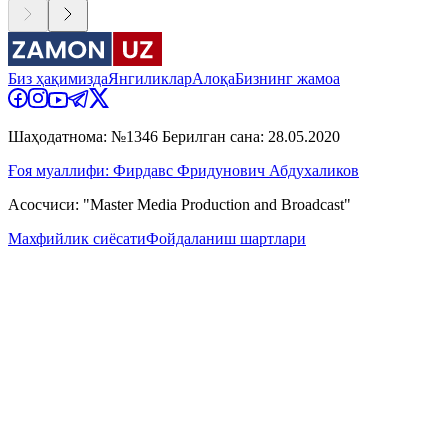
Биз ҳақимизда
Янгиликлар
Алоқа
Бизнинг жамоа
Шаҳодатнома: №1346 Берилган сана: 28.05.2020
Ғоя муаллифи: Фирдавс Фридунович Абдухаликов
Асосчиси: "Master Media Production and Broadcast"
Махфийлик сиёсати
Фойдаланиш шартлари