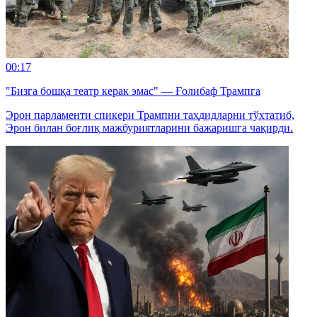
00:17
"Бизга бошқа театр керак эмас" — Ғолибаф Трампга
Эрон парламенти спикери Трампни таҳдидларни тўхтатиб,
Эрон билан боғлиқ мажбуриятларини бажаришга чақирди.