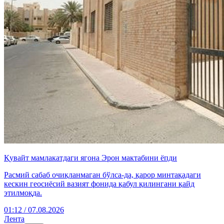
Қувайт мамлакатдаги ягона Эрон мактабини ёпди
Расмий сабаб очиқланмаган бўлса-да, қарор минтақадаги
кескин геосиёсий вазият фонида қабул қилингани қайд
этилмоқда.
01:12 / 07.08.2026
Лента