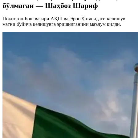
бўлмаган — Шаҳбоз Шариф
Покистон Бош вазири АҚШ ва Эрон ўртасидаги келишув
матни бўйича келишувга эришилганини маълум қилди.