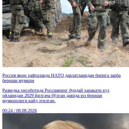
Россия яқин ҳафталарда НАТО давлатларидан бирига зарба
бериши мумкин
Разведка ҳисоботида Россиянинг бундай ҳаракати куз
ойларидан 2029 йилгача бўлган даврда юз бериши
мумкинлиги қайд этилган.
00:24 / 08.08.2026