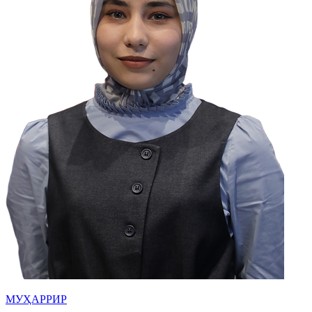
МУҲАРРИР