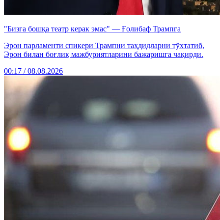
"Бизга бошқа театр керак эмас" — Ғолибаф Трампга
Эрон парламенти спикери Трампни таҳдидларни тўхтатиб,
Эрон билан боғлиқ мажбуриятларини бажаришга чақирди.
00:17 / 08.08.2026