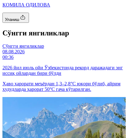
КОМИЛА ОДИЛОВА
Уланиш
Cўнгги янгиликлар
Cўнгги янгиликлар
08.08.2026
00:36
2026 йил июль ойи Ўзбекистонда рекорд даражадаги энг
иссиқ ойлардан бири бўлди
Ҳаво ҳарорати меъёрдан 1,3–2,8°C юқори бўлиб, айрим
ҳудудларда ҳарорат 50°C гача кўтарилган.