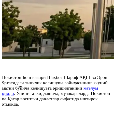
Покистон Бош вазири Шаҳбоз Шариф АҚШ ва Эрон
ўртасидаги тинчлик келишуви лойиҳасининг якуний
матни бўйича келишувга эришилганини
маълум
қилди
. Унинг таъкидлашича, музокараларда Покистон
ва Қатар воситачи давлатлар сифатида иштирок
этмоқда.