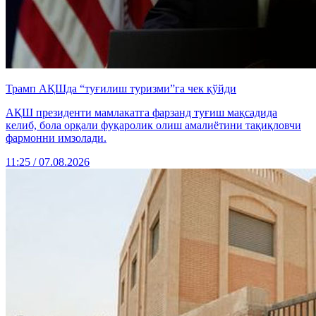
Трамп АҚШда “туғилиш туризми”га чек қўйди
АҚШ президенти мамлакатга фарзанд туғиш мақсадида
келиб, бола орқали фуқаролик олиш амалиётини тақиқловчи
фармонни имзолади.
11:25 / 07.08.2026