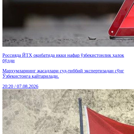
Россияда ЙТҲ оқибатида икки нафар ўзбекистонлик ҳалок
бўлди
Марҳумларнинг жасадлари суд-тиббий экспертизадан сўнг
Ўзбекистонга қайтарилади.
20:20 / 07.08.2026