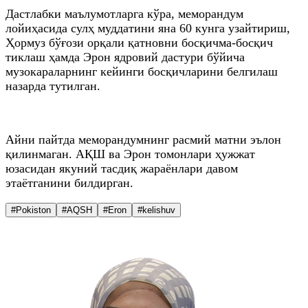
Дастлабки маълумотларга кўра, меморандум
лойиҳасида сулҳ муддатини яна 60 кунга узайтириш,
Ҳормуз бўғози орқали қатновни босқичма-босқич
тиклаш ҳамда Эрон ядровий дастури бўйича
музокараларнинг кейинги босқичларини белгилаш
назарда тутилган.
Айни пайтда меморандумнинг расмий матни эълон
қилинмаган. АҚШ ва Эрон томонлари ҳужжат
юзасидан якуний тасдиқ жараёнлари давом
этаётганини билдирган.
#Pokiston
#AQSH
#Eron
#kelishuv