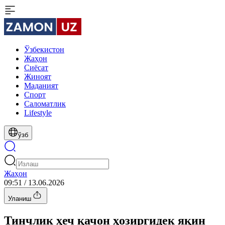
Ўзбекистон
Жаҳон
Сиёсат
Жиноят
Маданият
Спорт
Cаломатлик
Lifestyle
ўзб
Жаҳон
09:51 / 13.06.2026
Уланиш
Тинчлик ҳеч қачон ҳозиргидек яқин