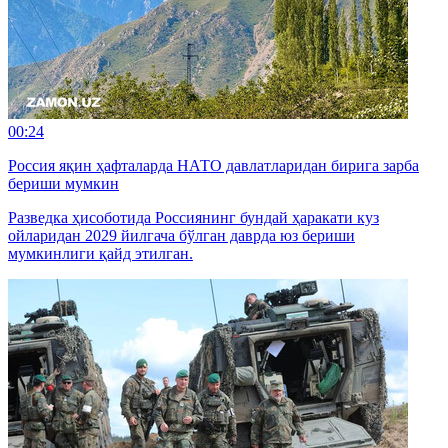
00:24
Россия яқин ҳафталарда НАТО давлатларидан бирига зарба
бериши мумкин
Разведка ҳисоботида Россиянинг бундай ҳаракати куз
ойларидан 2029 йилгача бўлган даврда юз бериши
мумкинлиги қайд этилган.