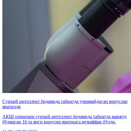
Сунъий интеллект ёрдамида табиатда учрамайдиган вируслар
яратилди
АҚШ олимлари сунъий интеллект ёрдамида табиатда мавжуд
бўлмаган 16 та янги вирусни яратишга муваффақ бўлди.