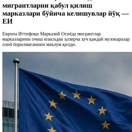
мигрантларни қабул қилиш
марказлари бўйича келишувлар йўқ —
EИ
Европа Иттифоқи Марказий Осиёда мигрантлар
марказларини очиш юзасидан ҳозирча ҳеч қандай музокаралар
олиб борилмаганини маълум қилди.