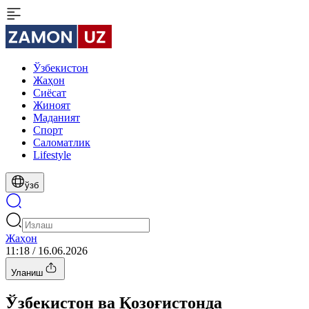
Ўзбекистон
Жаҳон
Сиёсат
Жиноят
Маданият
Спорт
Cаломатлик
Lifestyle
ўзб
Жаҳон
11:18 / 16.06.2026
Уланиш
Ўзбекистон ва Қозоғистонда