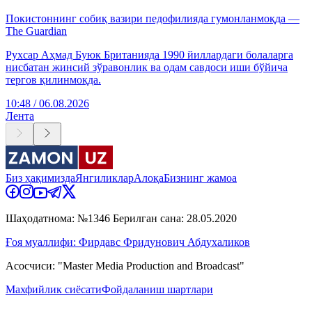
Покистоннинг собиқ вазири педофилияда гумонланмоқда —
The Guardian
Рухсар Аҳмад Буюк Британияда 1990 йиллардаги болаларга
нисбатан жинсий зўравонлик ва одам савдоси иши бўйича
тергов қилинмоқда.
10:48 / 06.08.2026
Лента
Биз ҳақимизда
Янгиликлар
Алоқа
Бизнинг жамоа
Шаҳодатнома: №1346 Берилган сана: 28.05.2020
Ғоя муаллифи: Фирдавс Фридунович Абдухаликов
Асосчиси: "Master Media Production and Broadcast"
Махфийлик сиёсати
Фойдаланиш шартлари