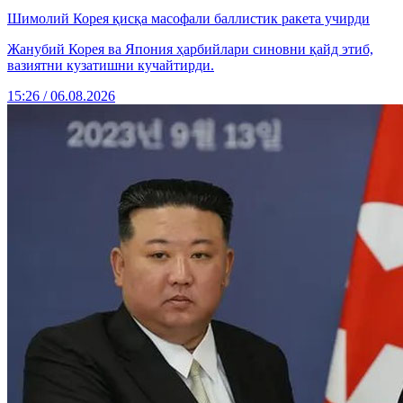
Шимолий Корея қисқа масофали баллистик ракета учирди
Жанубий Корея ва Япония ҳарбийлари синовни қайд этиб,
вазиятни кузатишни кучайтирди.
15:26 / 06.08.2026