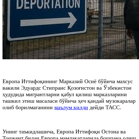
Европа Иттифоқининг Марказий Осиё бўйича махсус
вакили Эдуардс Стипраис Қозоғистон ва Ўзбекистон
ҳудудида мигрантларни қабул қилиш марказларини
ташкил этиш масаласи бўйича ҳеч қандай музокаралар
олиб борилмаганини
маълум қилди
дейди ТАСС.
Унинг таъкидлашича, Европа Иттифоқи Остона ва
Тошкент билан Европа мамлакатларида бошпана олиш