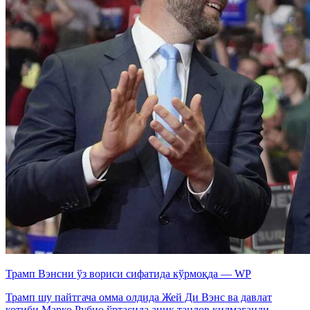
Трамп Вэнсни ўз вориси сифатида кўрмоқда — WP
Трамп шу пайтгача омма олдида Жей Ди Вэнс ва давлат
котиби Марко Рубио ўртасида аниқ танлов қилмаганди.