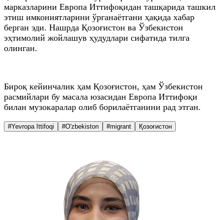
марказларини Европа Иттифоқидан ташқарида ташкил
этиш имкониятларини ўрганаётгани ҳақида хабар
берган эди. Нашрда Қозоғистон ва Ўзбекистон
эҳтимолий жойлашув ҳудудлари сифатида тилга
олинган.
Бироқ кейинчалик ҳам Қозоғистон, ҳам Ўзбекистон
расмийлари бу масала юзасидан Европа Иттифоқи
билан музокаралар олиб борилаётганини рад этган.
#Yevropa Ittifoqi
#O'zbekiston
#migrant
Қозоғистон