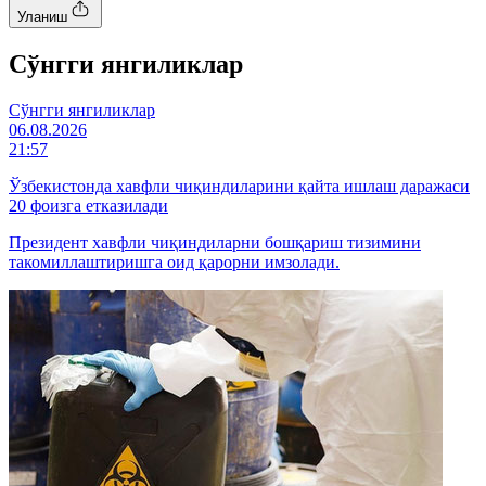
Уланиш
Cўнгги янгиликлар
Cўнгги янгиликлар
06.08.2026
21:57
Ўзбекистонда хавфли чиқиндиларини қайта ишлаш даражаси
20 фоизга етказилади
Президент хавфли чиқиндиларни бошқариш тизимини
такомиллаштиришга оид қарорни имзолади.