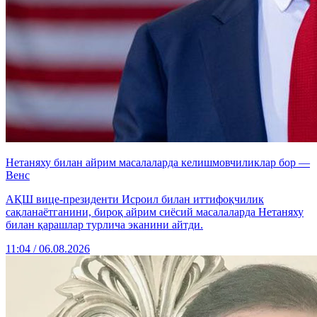
Нетаняху билан айрим масалаларда келишмовчиликлар бор —
Венс
АҚШ вице-президенти Исроил билан иттифоқчилик
сақланаётганини, бироқ айрим сиёсий масалаларда Нетаняху
билан қарашлар турлича эканини айтди.
11:04 / 06.08.2026