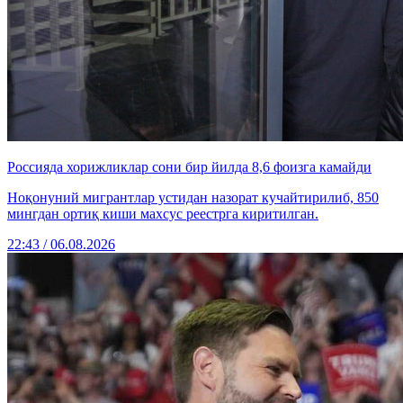
Россияда хорижликлар сони бир йилда 8,6 фоизга камайди
Ноқонуний мигрантлар устидан назорат кучайтирилиб, 850
мингдан ортиқ киши махсус реестрга киритилган.
22:43 / 06.08.2026