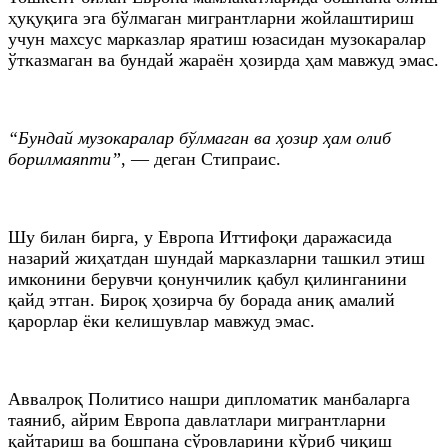
ҳуқуқига эга бўлмаган мигрантларни жойлаштириш
учун махсус марказлар яратиш юзасидан музокаралар
ўтказмаган ва бундай жараён ҳозирда ҳам мавжуд эмас.
“Бундай музокаралар бўлмаган ва ҳозир ҳам олиб
борилмаяпти”
, — деган Стипраис.
Шу билан бирга, у Европа Иттифоқи даражасида
назарий жиҳатдан шундай марказларни ташкил этиш
имконини берувчи қонунчилик қабул қилинганини
қайд этган. Бироқ ҳозирча бу борада аниқ амалий
қарорлар ёки келишувлар мавжуд эмас.
Аввалроқ Политисо нашри дипломатик манбаларга
таяниб, айрим Европа давлатлари мигрантларни
қайтариш ва бошпана сўровларини кўриб чиқиш