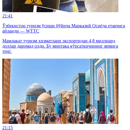
21:41
Ўзбекистон туризм ўсиши бўйича Марказий Осиёда етакчига
айланди — WTTC
Мамлакат туризм хизматлари экспортидан 4,8 миллиард
доллар даромад олди. Бу минтақа кўрсаткичининг ярмига
тенг.
21:15