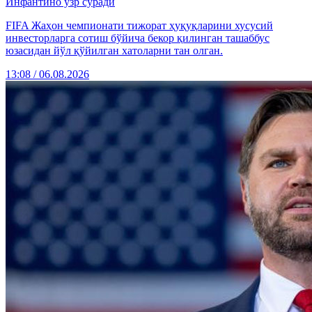
Инфантино узр сўради
FIFA Жаҳон чемпионати тижорат ҳуқуқларини хусусий
инвесторларга сотиш бўйича бекор қилинган ташаббус
юзасидан йўл қўйилган хатоларни тан олган.
13:08 / 06.08.2026