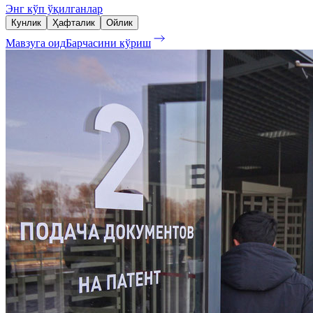
Энг кўп ўқилганлар
Кунлик
Ҳафталик
Ойлик
Мавзуга оид
Барчасини кўриш