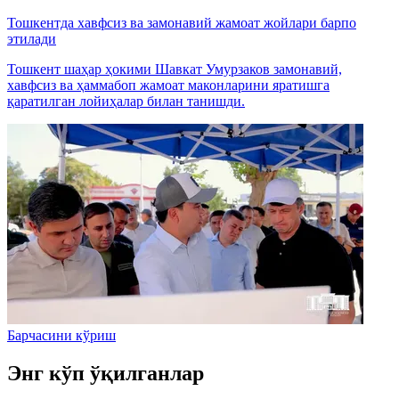
Тошкентда хавфсиз ва замонавий жамоат жойлари барпо
этилади
Тошкент шаҳар ҳокими Шавкат Умурзаков замонавий,
хавфсиз ва ҳаммабоп жамоат маконларини яратишга
қаратилган лойиҳалар билан танишди.
Барчасини кўриш
Энг кўп ўқилганлар