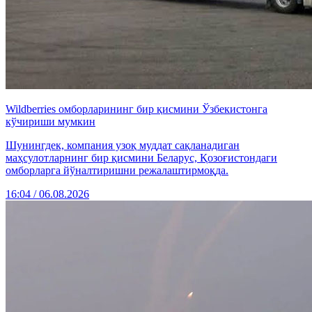
Wildberries омборларининг бир қисмини Ўзбекистонга
кўчириши мумкин
Шунингдек, компания узоқ муддат сақланадиган
маҳсулотларнинг бир қисмини Беларус, Қозоғистондаги
омборларга йўналтиришни режалаштирмоқда.
16:04 / 06.08.2026