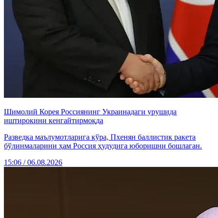
Шимолий Корея Россиянинг Украинадаги урушида
иштирокини кенгайтирмоқда
Разведка маълумотларига кўра, Пхенян баллистик ракета
бўлинмаларини ҳам Россия ҳудудига юборишни бошлаган.
15:06 / 06.08.2026