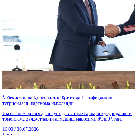
Ўзбекистон ва Қирғизистон ўртасида Иттифоқчилик
тўғрисидаги шартнома имзоланди
Имзолаш маросимидан сўнг давлат раҳбарлари ҳузурида икки
томонлама ҳужжатларни алмашиш маросими бўлиб ўтди.
16:03 / 30.07.2026
Лента