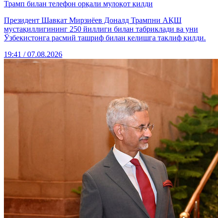
Трамп билан телефон орқали мулоқот қилди
Президент Шавкат Мирзиёев Доналд Трампни АҚШ
мустақиллигининг 250 йиллиги билан табриклади ва уни
Ўзбекистонга расмий ташриф билан келишга таклиф қилди.
19:41 / 07.08.2026