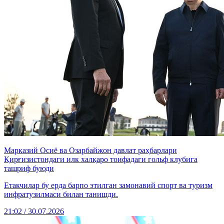
Марказий Осиё ва Озарбайжон давлат раҳбарлари
Қирғизистондаги илк халқаро тоифадаги гольф клубига
ташриф буюди
Етакчилар бу ерда барпо этилган замонавий спорт ва туризм
инфратузилмаси билан танишди.
21:02 / 30.07.2026