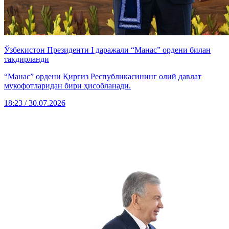
Ўзбекистон Президенти I даражали “Манас” ордени билан
тақдирланди
“Манас” ордени Қирғиз Республикасининг олий давлат
мукофотларидан бири ҳисобланади.
18:23 / 30.07.2026