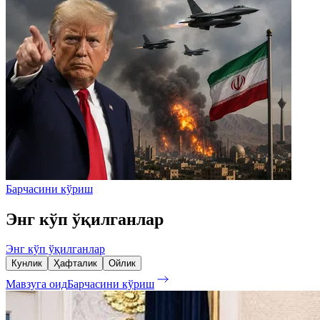
Барчасини кўриш
Энг кўп ўқилганлар
Энг кўп ўқилганлар
Кунлик
Ҳафталик
Ойлик
Мавзуга оид
Барчасини кўриш