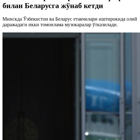
билан Беларусга жўнаб кетди
Минскда Ўзбекистон ва Беларус етакчилари иштирокида олий
даражадаги икки томонлама музокаралар ўтказилади.