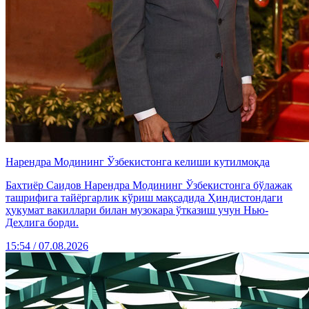
Нарендра Модининг Ўзбекистонга келиши кутилмоқда
Бахтиёр Саидов Нарендра Модининг Ўзбекистонга бўлажак
ташрифига тайёргарлик кўриш мақсадида Ҳиндистондаги
ҳукумат вакиллари билан музокара ўтказиш учун Нью-
Деҳлига борди.
15:54 / 07.08.2026