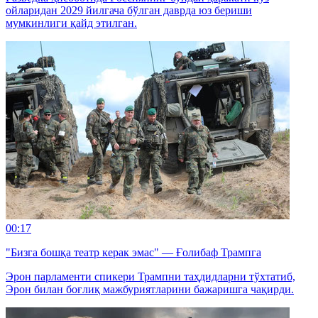
ойларидан 2029 йилгача бўлган даврда юз бериши
мумкинлиги қайд этилган.
00:17
"Бизга бошқа театр керак эмас" — Ғолибаф Трампга
Эрон парламенти спикери Трампни таҳдидларни тўхтатиб,
Эрон билан боғлиқ мажбуриятларини бажаришга чақирди.