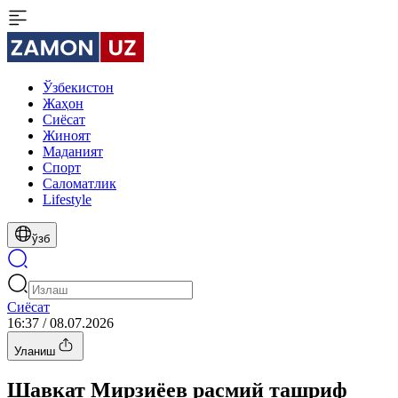
Ўзбекистон
Жаҳон
Сиёсат
Жиноят
Маданият
Спорт
Cаломатлик
Lifestyle
ўзб
Сиёсат
16:37 / 08.07.2026
Уланиш
Шавкат Мирзиёев расмий ташриф