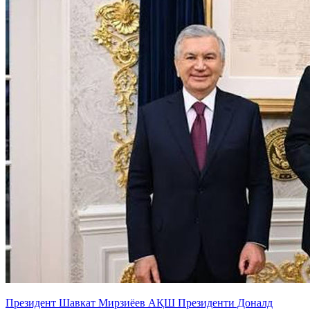
Президент Шавкат Мирзиёев АҚШ Президенти Доналд