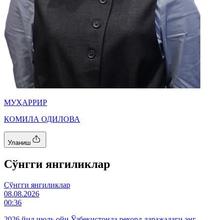
МУҲАРРИР
КОМИЛА ОДИЛОВА
Уланиш
Cўнгги янгиликлар
Cўнгги янгиликлар
08.08.2026
00:36
2026 йил июль ойи Ўзбекистонда рекорд даражадаги энг