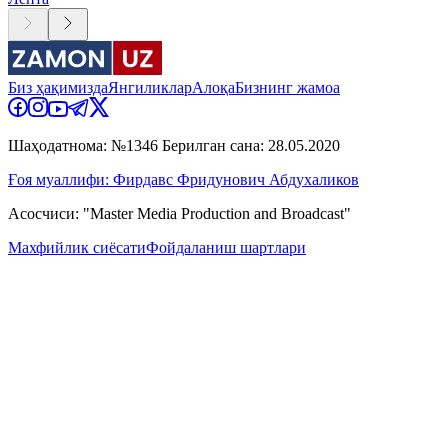
Биз ҳақимизда
Янгиликлар
Алоқа
Бизнинг жамоа
Шаҳодатнома: №1346 Берилган сана: 28.05.2020
Ғоя муаллифи: Фирдавс Фридунович Абдухаликов
Асосчиси: "Master Media Production and Broadcast"
Махфийлик сиёсати
Фойдаланиш шартлари