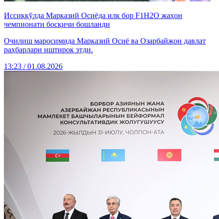
Иссиқкўлда Марказий Осиёда илк бор F1H2O жаҳон
чемпионати босқичи бошланди
Очилиш маросимида Марказий Осиё ва Озарбайжон давлат
раҳбарлари иштирок этди.
13:23 / 01.08.2026