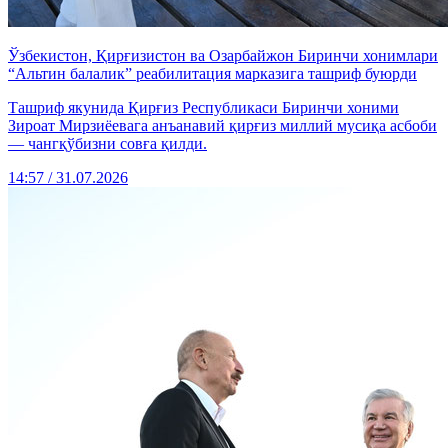
Ўзбекистон, Қирғизистон ва Озарбайжон Биринчи хонимлари
“Альтин балалик” реабилитация марказига ташриф буюрди
Ташриф якунида Қирғиз Республикаси Биринчи хоними
Зироат Мирзиёевага анъанавий қирғиз миллий мусиқа асбоби
— чангқўбизни совға қилди.
14:57 / 31.07.2026