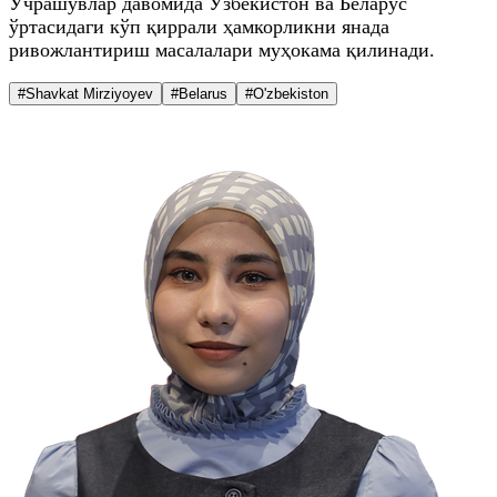
Учрашувлар давомида Ўзбекистон ва Беларус
ўртасидаги кўп қиррали ҳамкорликни янада
ривожлантириш масалалари муҳокама қилинади.
#Shavkat Mirziyoyev
#Belarus
#O'zbekiston