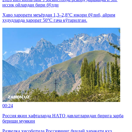
иссиқ ойлардан бири бўлди
Ҳаво ҳарорати меъёрдан 1,3–2,8°C юқори бўлиб, айрим
ҳудудларда ҳарорат 50°C гача кўтарилган.
00:24
Россия яқин ҳафталарда НАТО давлатларидан бирига зарба
бериши мумкин
Разведка ҳисоботида Россиянинг бундай ҳаракати куз