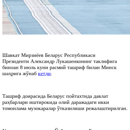
Шавкат Мирзиёев Беларус Республикаси
Президенти Александр Лукашенконинг таклифига
биноан 8 июль куни расмий ташриф билан Минск
шаҳрига жўнаб
кетди
.
Ташриф доирасида Беларус пойтахтида давлат
раҳбарлари иштирокида олий даражадаги икки
томонлама музокаралар ўтказилиши режалаштирилган.