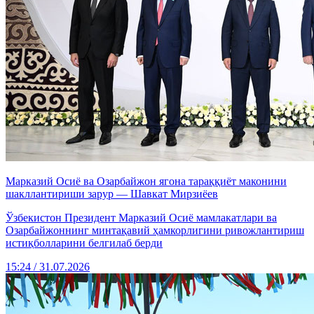
Марказий Осиё ва Озарбайжон ягона тараққиёт маконини
шакллантириши зарур — Шавкат Мирзиёев
Ўзбекистон Президент Марказий Осиё мамлакатлари ва
Озарбайжоннинг минтақавий ҳамкорлигини ривожлантириш
истиқболларини белгилаб берди
15:24 / 31.07.2026