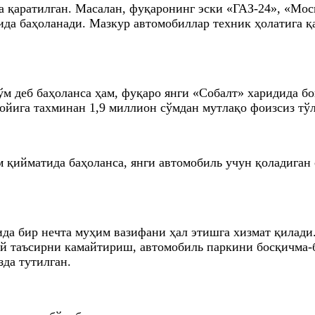
а қаратилган. Масалан, фуқаронинг эски «ГАЗ-24», «Мо
ида баҳоланади. Мазкур автомобиллар техник ҳолатига қ
ўм деб баҳоланса ҳам, фуқаро янги «Собалт» харидида 
ойига тахминан 1,9 миллион сўмдан мутлақо фоизсиз тўл
 қийматида баҳоланса, янги автомобиль учун қоладиган 
да бир нечта муҳим вазифани ҳал этишга хизмат қилади.
ий таъсирни камайтириш, автомобиль паркини босқичма-
да тутилган.