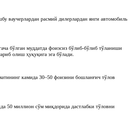
шбу ваучерлардан расмий дилерлардан янги автомобиль
лгача бўлган муддатда фоизсиз бўлиб-бўлиб тўланиши
ариб олиш ҳуқуқига эга бўлади.
йматининг камида 30–50 фоизини бошланғич тўлов
ида 50 миллион сўм миқдорида дастлабки тўловни