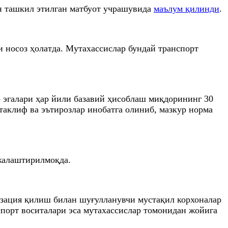
н ташкил этилган матбуот учрашувида
маълум қилинди
.
и носоз ҳолатда. Мутахассислар бундай транспорт
р эгалари ҳар йили базавий ҳисоблаш миқдорининг 30
аклиф ва эътирозлар инобатга олиниб, мазкур норма
жалаштирилмоқда.
изация қилиш билан шуғулланувчи мустақил корхоналар
спорт воситалари эса мутахассислар томонидан жойига