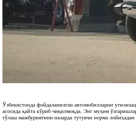
Ўзбекистонда фойдаланилган автомобилларни утилиза
асосида қайта кўриб чиқилмоқда. Энг муҳим ўзгаришла
тўлаш мажбуриятини назарда тутувчи норма лойиҳадан