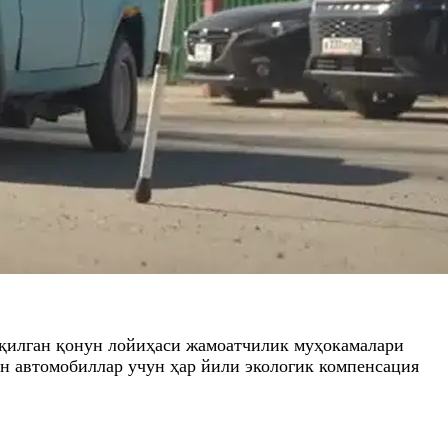
қилган қонун лойиҳаси жамоатчилик муҳокамалари
ан автомобиллар учун ҳар йили экологик компенсация