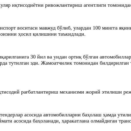
куляр иқтисодиётни ривожлантириш агентлиги томонида
нспорт воситаси мавжуд бўлиб, улардан 100 мингга яқин
фоизини ҳосил қилишини таъкидлади.
иқарилганига 30 йил ва ундан ортиқ бўлган автомобилла
рда тутилган эди. Жамоатчилик томонидан билдирилган т
иқтисодий рағбатлантириш механизми жорий этилиши ре
 тендерлар асосида автомобилларни баҳолаш ҳамда утил
ймати асосида баҳоланади, ҳаракатлана олмайдиган тран