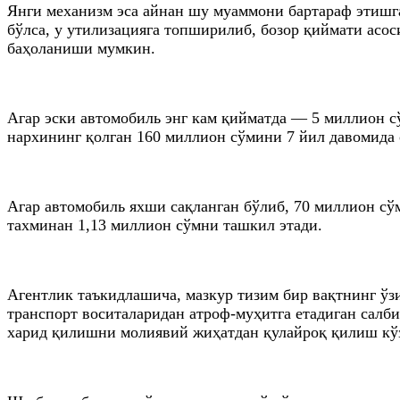
Янги механизм эса айнан шу муаммони бартараф этишг
бўлса, у утилизацияга топширилиб, бозор қиймати асос
баҳоланиши мумкин.
Агар эски автомобиль энг кам қийматда — 5 миллион с
нархининг қолган 160 миллион сўмини 7 йил давомида 
Агар автомобиль яхши сақланган бўлиб, 70 миллион сўм
тахминан 1,13 миллион сўмни ташкил этади.
Агентлик таъкидлашича, мазкур тизим бир вақтнинг ўзи
транспорт воситаларидан атроф-муҳитга етадиган салб
харид қилишни молиявий жиҳатдан қулайроқ қилиш кўз