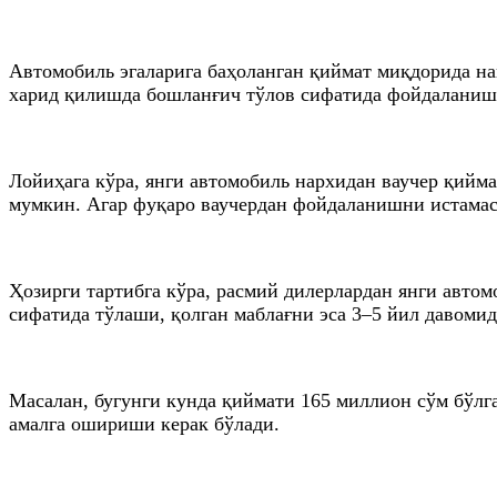
Автомобиль эгаларига баҳоланган қиймат миқдорида на
харид қилишда бошланғич тўлов сифатида фойдаланиш
Лойиҳага кўра, янги автомобиль нархидан ваучер қийма
мумкин. Агар фуқаро ваучердан фойдаланишни истамаса
Ҳозирги тартибга кўра, расмий дилерлардан янги авто
сифатида тўлаши, қолган маблағни эса 3–5 йил давомид
Масалан, бугунги кунда қиймати 165 миллион сўм бўл
амалга ошириши керак бўлади.