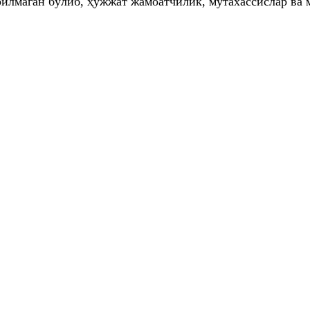
илмаган бўлиб, ҳужжат жамоатчилик, мутахассислар ва 