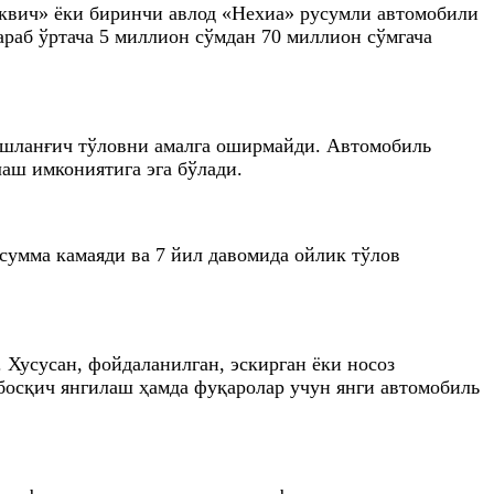
сквич» ёки биринчи авлод «Нехиа» русумли автомобили
араб ўртача 5 миллион сўмдан 70 миллион сўмгача
бошланғич тўловни амалга оширмайди. Автомобиль
аш имкониятига эга бўлади.
сумма камаяди ва 7 йил давомида ойлик тўлов
 Хусусан, фойдаланилган, эскирган ёки носоз
босқич янгилаш ҳамда фуқаролар учун янги автомобиль