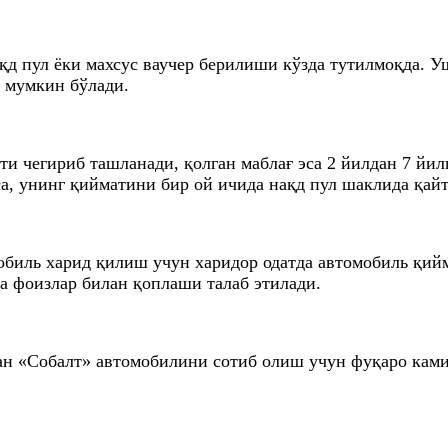
қд пул ёки махсус ваучер берилиши кўзда тутилмоқда. У
 мумкин бўлади.
ти чегириб ташланади, қолган маблағ эса 2 йилдан 7 йи
, унинг қийматини бир ой ичида нақд пул шаклида қайт
мобиль харид қилиш учун харидор одатда автомобиль қи
а фоизлар билан қоплаши талаб этилади.
ган «Собалт» автомобилини сотиб олиш учун фуқаро кам