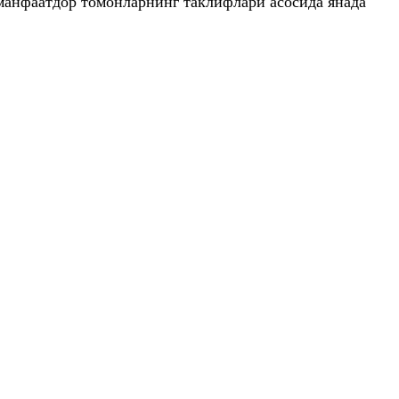
манфаатдор томонларнинг таклифлари асосида янада