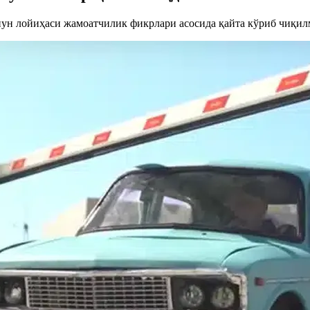
ун лойиҳаси жамоатчилик фикрлари асосида қайта кўриб чиқил