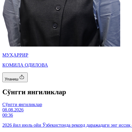
МУҲАРРИР
КОМИЛА ОДИЛОВА
Уланиш
Cўнгги янгиликлар
Cўнгги янгиликлар
08.08.2026
00:36
2026 йил июль ойи Ўзбекистонда рекорд даражадаги энг иссиқ