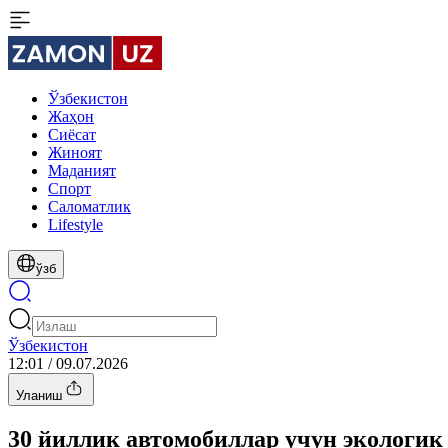
Ўзбекистон
Жаҳон
Сиёсат
Жиноят
Маданият
Спорт
Cаломатлик
Lifestyle
ўзб
Ўзбекистон
12:01 / 09.07.2026
Уланиш
30 йиллик автомобиллар учун экологик