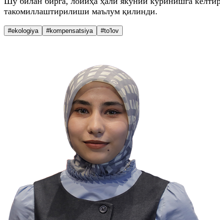
Шу билан бирга, лойиҳа ҳали якуний кўринишга келтир
такомиллаштирилиши маълум қилинди.
#ekologiya
#kompensatsiya
#to'lov