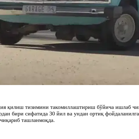
ция қилиш тизимини такомиллаштириш бўйича ишлаб чи
рдан бири сифатида 30 йил ва ундан ортиқ фойдаланилг
 чиқариб ташланмоқда.