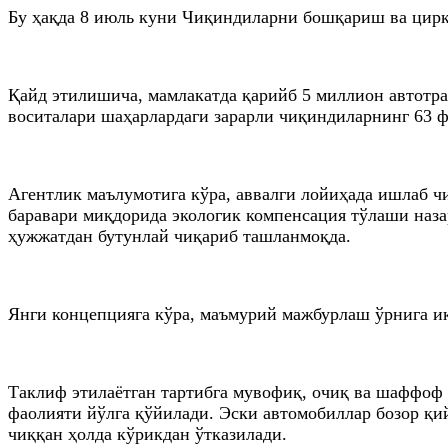
Бу ҳақда 8 июль куни Чиқиндиларни бошқариш ва цир
Қайд этилишича, мамлакатда қарийб 5 миллион автотра
воситалари шаҳарлардаги зарарли чиқиндиларнинг 63 
Агентлик маълумотига кўра, аввалги лойиҳада ишлаб ч
баравари миқдорида экологик компенсация тўлаши наза
ҳужжатдан бутунлай чиқариб ташланмоқда.
Янги концепцияга кўра, маъмурий мажбурлаш ўрнига 
Таклиф этилаётган тартибга мувофиқ, очиқ ва шаффоф
фаолияти йўлга қўйилади. Эски автомобиллар бозор қи
чиққан ҳолда кўрикдан ўтказилади.