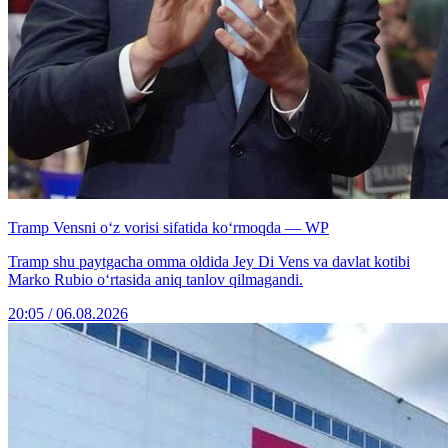
Tramp Vensni o‘z vorisi sifatida ko‘rmoqda — WP
Tramp shu paytgacha omma oldida Jey Di Vens va davlat kotibi
Marko Rubio o‘rtasida aniq tanlov qilmagandi.
20:05 / 06.08.2026