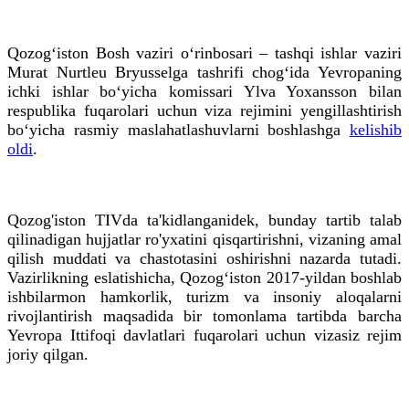
Qozog‘iston Bosh vaziri o‘rinbosari – tashqi ishlar vaziri
Murat Nurtleu Bryusselga tashrifi chog‘ida Yevropaning
ichki ishlar bo‘yicha komissari Ylva Yoxansson bilan
respublika fuqarolari uchun viza rejimini yengillashtirish
bo‘yicha rasmiy maslahatlashuvlarni boshlashga
kelishib
oldi
.
Qozog'iston TIVda ta'kidlanganidek, bunday tartib talab
qilinadigan hujjatlar ro'yxatini qisqartirishni, vizaning amal
qilish muddati va chastotasini oshirishni nazarda tutadi.
Vazirlikning eslatishicha, Qozog‘iston 2017-yildan boshlab
ishbilarmon hamkorlik, turizm va insoniy aloqalarni
rivojlantirish maqsadida bir tomonlama tartibda barcha
Yevropa Ittifoqi davlatlari fuqarolari uchun vizasiz rejim
joriy qilgan.