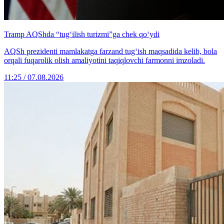
Tramp AQShda “tug‘ilish turizmi”ga chek qo‘ydi
AQSh prezidenti mamlakatga farzand tug‘ish maqsadida kelib, bola
orqali fuqarolik olish amaliyotini taqiqlovchi farmonni imzoladi.
11:25 / 07.08.2026