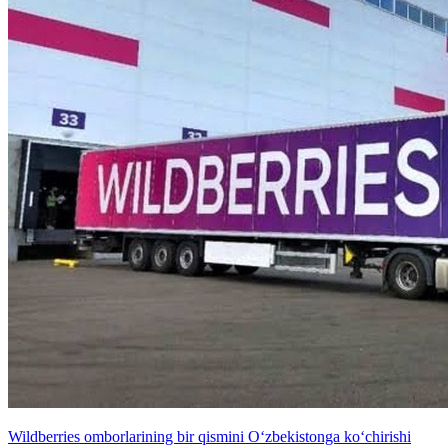
Wildberries omborlarining bir qismini O‘zbekistonga ko‘chirishi