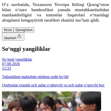
Oʻz navbatida, Yoxansson Yevropa Ittifoqi Qozogʻiston
bilan oʻzaro hamkorlikni yanada mustahkamlashdan
manfaatdorligini va tomonlar fuqarolari oʻrtasidagi
aloqalarni kengaytirish tarafdori ekanini maʼlum qildi.
#viza
Qozog'iston
Ulashish
So‘nggi yangiliklar
So‘nggi yangiliklar
07.08.2026
12:33
Tailanddagi maktabda otishma sodir bo‘ldi
Qurbonlar orasida uch nafar o‘qituvchi va uch nafar o‘quvchi bor.