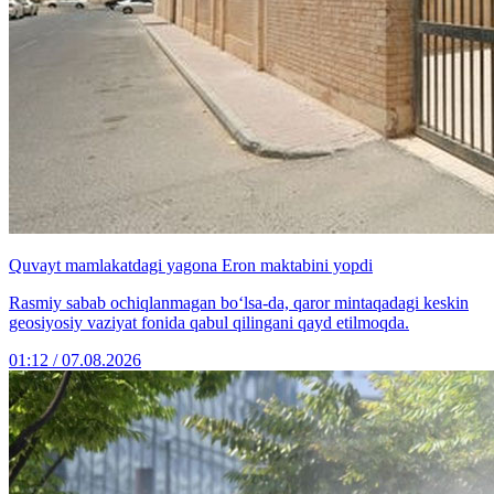
Quvayt mamlakatdagi yagona Eron maktabini yopdi
Rasmiy sabab ochiqlanmagan bo‘lsa-da, qaror mintaqadagi keskin
geosiyosiy vaziyat fonida qabul qilingani qayd etilmoqda.
01:12 / 07.08.2026