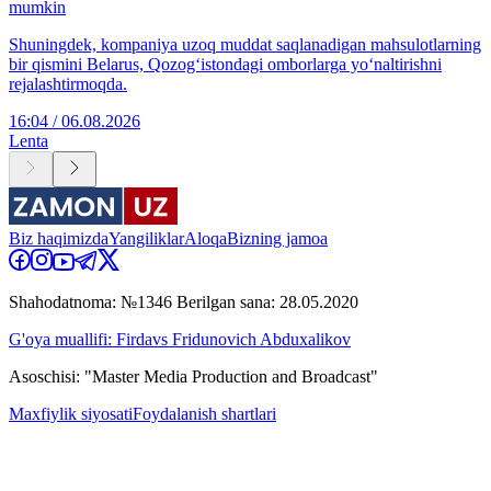
mumkin
Shuningdek, kompaniya uzoq muddat saqlanadigan mahsulotlarning
bir qismini Belarus, Qozog‘istondagi omborlarga yo‘naltirishni
rejalashtirmoqda.
16:04 / 06.08.2026
Lenta
Biz haqimizda
Yangiliklar
Aloqa
Bizning jamoa
Shahodatnoma: №1346 Berilgan sana: 28.05.2020
G'oya muallifi: Firdavs Fridunovich Abduxalikov
Asoschisi: "Master Media Production and Broadcast"
Maxfiylik siyosati
Foydalanish shartlari