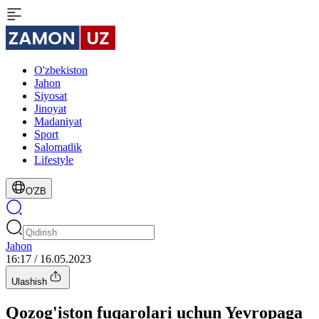
O'zbekiston
Jahon
Siyosat
Jinoyat
Madaniyat
Sport
Salomatlik
Lifestyle
O'ZB
Jahon
16:17 / 16.05.2023
Ulashish
Qozog'iston fuqarolari uchun Yevropaga