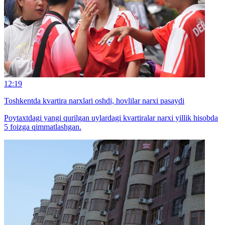
12:19
Toshkentda kvartira narxlari oshdi, hovlilar narxi pasaydi
Poytaxtdagi yangi qurilgan uylardagi kvartiralar narxi yillik hisobda
5 foizga qimmatlashgan.