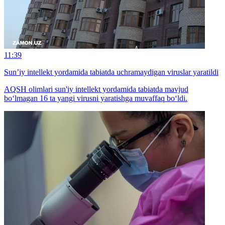
11:39
Sun’iy intellekt yordamida tabiatda uchramaydigan viruslar yaratildi
AQSH olimlari sun'iy intellekt yordamida tabiatda mavjud
bo‘lmagan 16 ta yangi virusni yaratishga muvaffaq bo‘ldi.