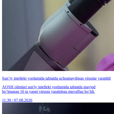
Sun’iy intellekt yordamida tabiatda uchramaydigan viruslar yaratildi
AQSH olimlari sun'iy intellekt yordamida tabiatda mavjud
bo‘lmagan 16 ta yangi virusni yaratishga muvaffaq bo‘ldi.
11:39 / 07.08.2026