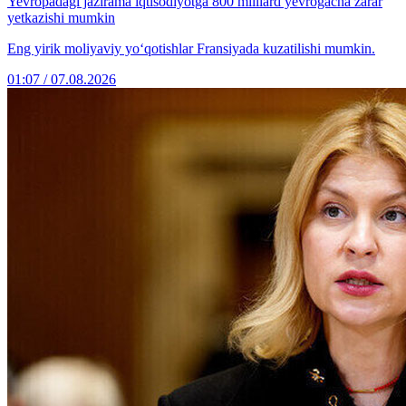
Yevropadagi jazirama iqtisodiyotga 800 milliard yevrogacha zarar
yetkazishi mumkin
Eng yirik moliyaviy yo‘qotishlar Fransiyada kuzatilishi mumkin.
01:07 / 07.08.2026