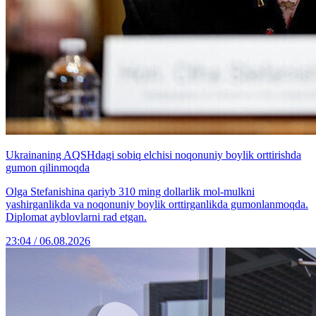
Ukrainaning AQSHdagi sobiq elchisi noqonuniy boylik orttirishda
gumon qilinmoqda
Olga Stefanishina qariyb 310 ming dollarlik mol-mulkni
yashirganlikda va noqonuniy boylik orttirganlikda gumonlanmoqda.
Diplomat ayblovlarni rad etgan.
23:04 / 06.08.2026