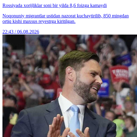
Rossiyada xorijliklar soni bir yilda 8,6 foizga kamaydi
Noqonuniy migrantlar ustidan nazorat kuchaytirilib, 850 mingdan
ortiq kishi maxsus reyestrga kiritilgan.
22:43 / 06.08.2026