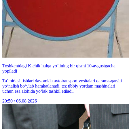
Toshkentdagi Kichik halqa yo‘lining bir qismi 10-avgustgacha
yopiladi
Ta’mirlash ishlari davomida avtotransport vositalari qarama-qarshi
yo‘nalish bo‘ylab harakatlanadi, tez tibbiy yordam mashinalari
uchun esa alohida yo‘lak tashkil etiladi.
20:50 / 06.08.2026