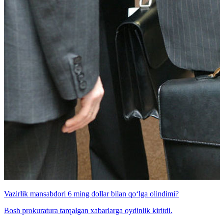
Vazirlik mansabdori 6 ming dollar bilan qo‘lga olindimi?
Bosh prokuratura tarqalgan xabarlarga oydinlik kiritdi.