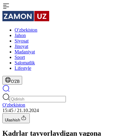
O'zbekiston
Jahon
Siyosat
Jinoyat
Madaniyat
Sport
Salomatlik
Lifestyle
O'ZB
O'zbekiston
15:45 / 21.10.2024
Ulashish
Kadrlar tayyorlaydigan yagona