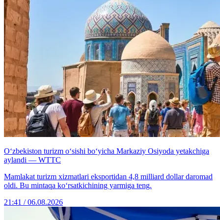
O‘zbekiston turizm o‘sishi bo‘yicha Markaziy Osiyoda yetakchiga
aylandi — WTTC
Mamlakat turizm xizmatlari eksportidan 4,8 milliard dollar daromad
oldi. Bu mintaqa ko‘rsatkichining yarmiga teng.
21:41 / 06.08.2026