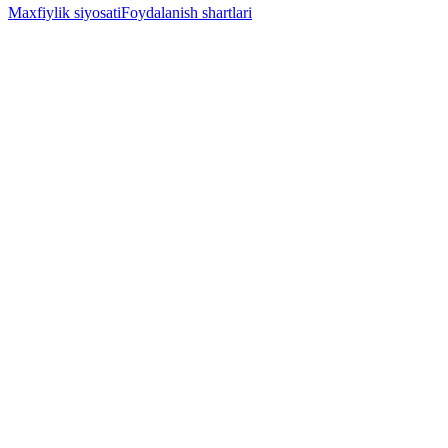
Maxfiylik siyosati
Foydalanish shartlari