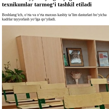
texnikumlar tarmog‘i tashkil etiladi
Boshlang‘ich, o‘rta va o‘rta maxsus kasbiy ta’lim dasturlari bo‘yicha
kadrlar tayyorlash yo‘lga qo‘yiladi.