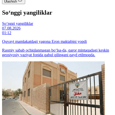
Ulashish
So‘nggi yangiliklar
So‘nggi yangiliklar
07.08.2026
01:12
Quvayt mamlakatdagi yagona Eron maktabini yopdi
Rasmiy sabab ochiqlanmagan bo‘lsa-da, qaror mintaqadagi keskin
geosiyosiy vaziyat fonida qabul qilingani qayd etilmoqda.