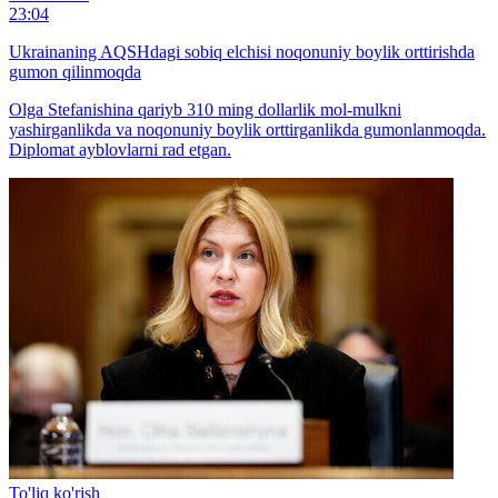
23:04
Ukrainaning AQSHdagi sobiq elchisi noqonuniy boylik orttirishda
gumon qilinmoqda
Olga Stefanishina qariyb 310 ming dollarlik mol-mulkni
yashirganlikda va noqonuniy boylik orttirganlikda gumonlanmoqda.
Diplomat ayblovlarni rad etgan.
To'liq ko'rish