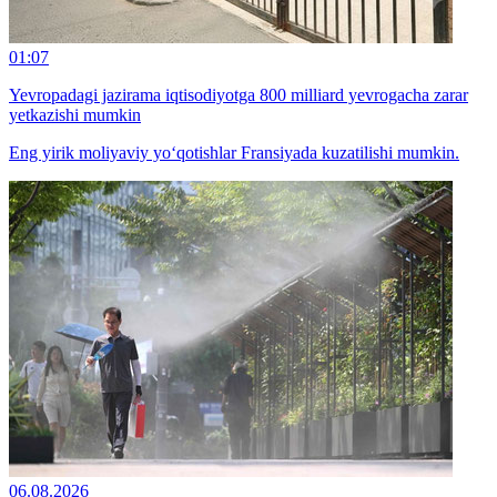
01:07
Yevropadagi jazirama iqtisodiyotga 800 milliard yevrogacha zarar
yetkazishi mumkin
Eng yirik moliyaviy yo‘qotishlar Fransiyada kuzatilishi mumkin.
06.08.2026