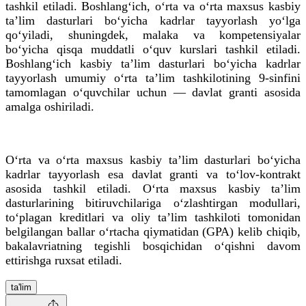
tashkil etiladi. Boshlang‘ich, o‘rta va o‘rta maxsus kasbiy
ta’lim dasturlari bo‘yicha kadrlar tayyorlash yo‘lga
qo‘yiladi, shuningdek, malaka va kompetensiyalar
bo‘yicha qisqa muddatli o‘quv kurslari tashkil etiladi.
Boshlang‘ich kasbiy ta’lim dasturlari bo‘yicha kadrlar
tayyorlash umumiy o‘rta ta’lim tashkilotining 9-sinfini
tamomlagan o‘quvchilar uchun — davlat granti asosida
amalga oshiriladi.
O‘rta va o‘rta maxsus kasbiy ta’lim dasturlari bo‘yicha
kadrlar tayyorlash esa davlat granti va to‘lov-kontrakt
asosida tashkil etiladi. O‘rta maxsus kasbiy ta’lim
dasturlarining bitiruvchilariga o‘zlashtirgan modullari,
to‘plagan kreditlari va oliy ta’lim tashkiloti tomonidan
belgilangan ballar o‘rtacha qiymatidan (GPA) kelib chiqib,
bakalavriatning tegishli bosqichidan o‘qishni davom
ettirishga ruxsat etiladi.
ta'lim