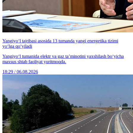
Yangiyo‘l tajribasi asosida 13 tumanda yangi energetika tizimi
yo‘lga qo‘yiladi
Yangiyo‘l tumanida elektr va gaz ta’minotini yaxshilash bo‘yicha
maxsus shtab faoliyat yuritmoqda.
18:29 / 06.08.2026