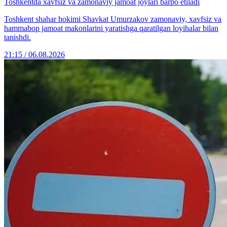
Toshkentda xavfsiz va zamonaviy jamoat joylari barpo etiladi
Toshkent shahar hokimi Shavkat Umurzakov zamonaviy, xavfsiz va
hammabop jamoat makonlarini yaratishga qaratilgan loyihalar bilan
tanishdi.
21:15 / 06.08.2026