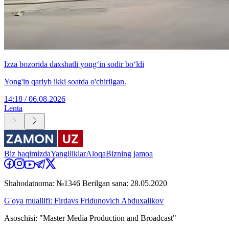
Izza bozorida daxshatli yong‘in sodir bo‘ldi
Yong'in qariyb ikki soatda o'chirilgan.
14:18 / 06.08.2026
Lenta
Biz haqimizda
Yangiliklar
Aloqa
Bizning jamoa
Shahodatnoma: №1346 Berilgan sana: 28.05.2020
G'oya muallifi: Firdavs Fridunovich Abduxalikov
Asoschisi: "Master Media Production and Broadcast"