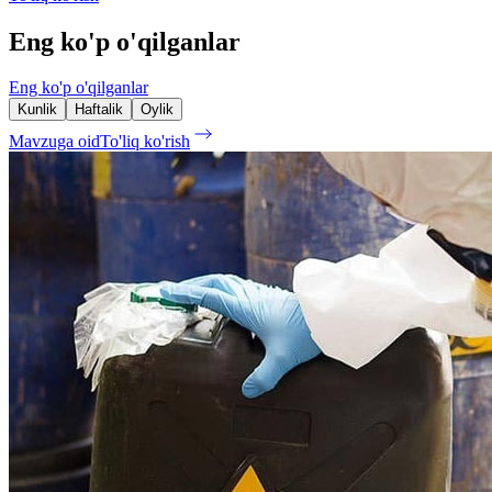
Eng ko'p o'qilganlar
Eng ko'p o'qilganlar
Kunlik
Haftalik
Oylik
Mavzuga oid
To'liq ko'rish