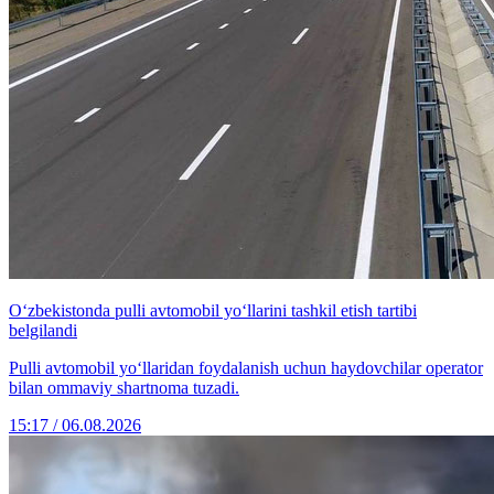
O‘zbekistonda pulli avtomobil yo‘llarini tashkil etish tartibi
belgilandi
Pulli avtomobil yo‘llaridan foydalanish uchun haydovchilar operator
bilan ommaviy shartnoma tuzadi.
15:17 / 06.08.2026