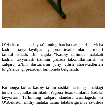
O‘zbekistonda kasbiy ta’limning barcha darajalari bo‘yicha
kadrlar tayyorlaydigan yagona texnikumlar tarmog‘i
tashkil etiladi. Bu haqida “Kasbiy ta’limda malakali
kadrlar tayyorlash tizimini yanada takomillashtirish va
xalqaro ta’lim dasturlarini joriy qilish chora-tadbirlari
to‘g‘risida”gi prezident farmonida belgilandi.
Farmonga ko‘ra, kasbiy ta’lim tashkilotlarining amaldagi
turlari maqbullashtirililadi. Yagona texnikumlarda kadrlar
tayyorlash Ta’limning xalqaro standart tasniflagichi va
O‘zbekiston milliy malaka tizimi talablariga mos ravishda