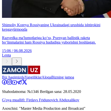
Shimoliy Koreya Rossiyaning Ukrainadagi urushida ishtirokini
kengaytirmoqda
Razvedka ma'lumotlariga ko‘ra, Pxenyan ballistik raketa
bo‘linmalarini ham Rossiya hududiga yuborishni boshlagan.
15:06 / 06.08.2026
Lenta
Biz haqimizda
Yangiliklar
Aloqa
Bizning jamoa
Shahodatnoma: №1346 Berilgan sana: 28.05.2020
G'oya muallifi: Firdavs Fridunovich Abduxalikov
Asoschisi: "Master Media Production and Broadcast"