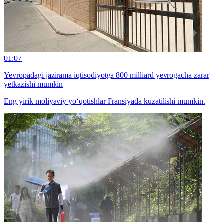
01:07
Yevropadagi jazirama iqtisodiyotga 800 milliard yevrogacha zarar
yetkazishi mumkin
Eng yirik moliyaviy yo‘qotishlar Fransiyada kuzatilishi mumkin.