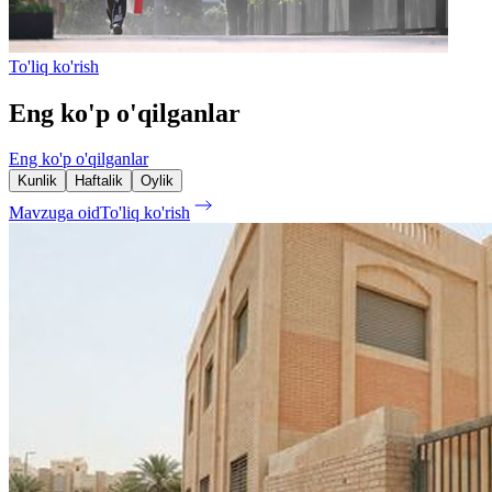
To'liq ko'rish
Eng ko'p o'qilganlar
Eng ko'p o'qilganlar
Kunlik
Haftalik
Oylik
Mavzuga oid
To'liq ko'rish