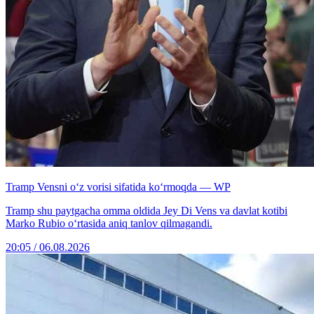
Tramp Vensni o‘z vorisi sifatida ko‘rmoqda — WP
Tramp shu paytgacha omma oldida Jey Di Vens va davlat kotibi
Marko Rubio o‘rtasida aniq tanlov qilmagandi.
20:05 / 06.08.2026