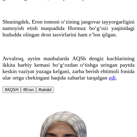
Shuningdek, Eron tomoni oʻzining jangovar tayyorgarligini
namoyish etish maqsadida Hormuz boʻgʻozi yaqinidagi
hududda olingan dron tasvirlarini ham e’lon qilgan.
Avvalroq, ayrim manbalarda AQSh dengiz kuchlarining
ikkita harbiy kemasi boʻgʻozdan oʻtishga uringan paytda
keskin vaziyat yuzaga kelgani, zarba berish ehtimoli fonida
ular ortga chekingani haqida xabarlar tarqalgan
edi
.
#AQSH
#Eron
#tahdid