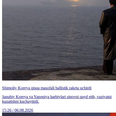
Shimoliy Koreya qisqa masofali ballistik raketa uchirdi
Janubiy Koreya va Yaponiya harbiylari sinovni qayd etib, vaziyatni
kuzatishni kuchaytirdi.
15:26 / 06.08.2026