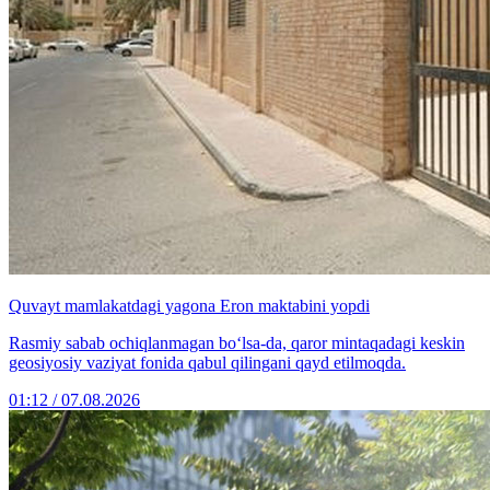
Quvayt mamlakatdagi yagona Eron maktabini yopdi
Rasmiy sabab ochiqlanmagan bo‘lsa-da, qaror mintaqadagi keskin
geosiyosiy vaziyat fonida qabul qilingani qayd etilmoqda.
01:12 / 07.08.2026