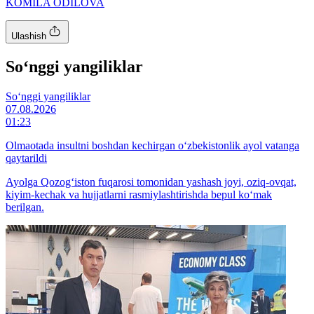
KOMILA ODILOVA
Ulashish
So‘nggi yangiliklar
So‘nggi yangiliklar
07.08.2026
01:23
Olmaotada insultni boshdan kechirgan o‘zbekistonlik ayol vatanga
qaytarildi
Ayolga Qozog‘iston fuqarosi tomonidan yashash joyi, oziq-ovqat,
kiyim-kechak va hujjatlarni rasmiylashtirishda bepul ko‘mak
berilgan.