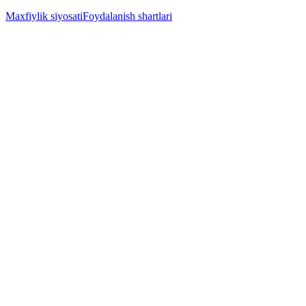
Maxfiylik siyosati
Foydalanish shartlari