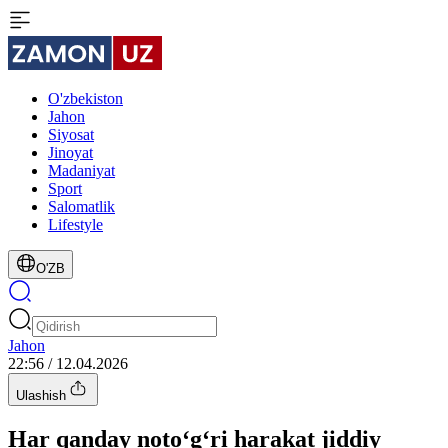
O'zbekiston
Jahon
Siyosat
Jinoyat
Madaniyat
Sport
Salomatlik
Lifestyle
O'ZB
Jahon
22:56 / 12.04.2026
Ulashish
Har qanday noto‘g‘ri harakat jiddiy