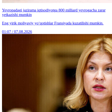
Yevropadagi jazirama iqtisodiyotga 800 milliard yevrogacha zarar
yetkazishi mumkin
Eng yirik moliyaviy yo‘qotishlar Fransiyada kuzatilishi mumkin.
01:07 / 07.08.2026