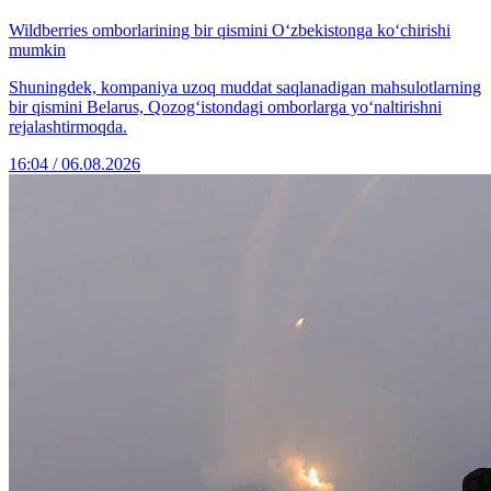
Wildberries omborlarining bir qismini O‘zbekistonga ko‘chirishi
mumkin
Shuningdek, kompaniya uzoq muddat saqlanadigan mahsulotlarning
bir qismini Belarus, Qozog‘istondagi omborlarga yo‘naltirishni
rejalashtirmoqda.
16:04 / 06.08.2026