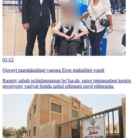
01:12
Quvayt mamlakatdagi yagona Eron maktabini yopdi
Rasmiy sabab ochiqlanmagan bo‘lsa-da, qaror mintaqadagi keskin
geosiyosiy vaziyat fonida qabul qilingani qayd etilmoqda.