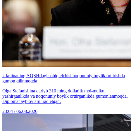
Ukrainaning AQSHdagi sobiq elchisi noqonuniy boylik orttirishda
gumon qilinmoqda
Olga Stefanishina qariyb 310 ming dollarlik mol-mulkni
yashirganlikda va noqonuniy boylik orttirganlikda gumonlanmoqda.
Diplomat ayblovlarni rad etgan.
23:04 / 06.08.2026