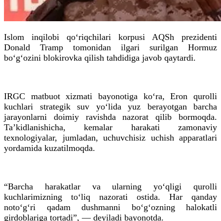
Islom inqilobi qoʻriqchilari korpusi AQSh prezidenti
Donald Tramp tomonidan ilgari surilgan Hormuz
boʻgʻozini blokirovka qilish tahdidiga javob qaytardi.
IRGC matbuot xizmati bayonotiga koʻra, Eron qurolli
kuchlari strategik suv yoʻlida yuz berayotgan barcha
jarayonlarni doimiy ravishda nazorat qilib bormoqda.
Ta’kidlanishicha, kemalar harakati zamonaviy
texnologiyalar, jumladan, uchuvchisiz uchish apparatlari
yordamida kuzatilmoqda.
“Barcha harakatlar va ularning yoʻqligi qurolli
kuchlarimizning toʻliq nazorati ostida. Har qanday
notoʻgʻri qadam dushmanni boʻgʻozning halokatli
girdoblariga tortadi”, — deyiladi bayonotda.