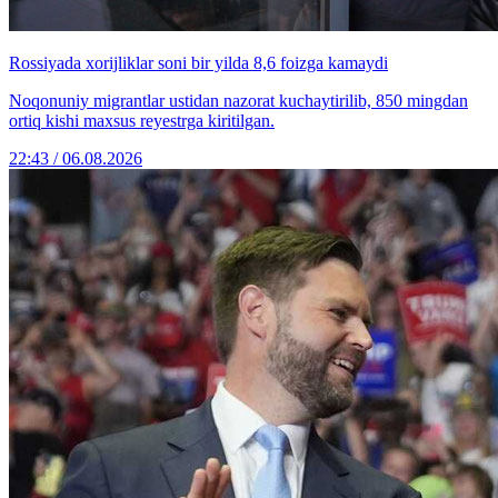
Rossiyada xorijliklar soni bir yilda 8,6 foizga kamaydi
Noqonuniy migrantlar ustidan nazorat kuchaytirilib, 850 mingdan
ortiq kishi maxsus reyestrga kiritilgan.
22:43 / 06.08.2026