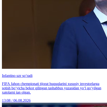
Infantino uzr so‘radi
FIFA Jahon chempionati tijorat huquqlarini xususiy investorlarga
sotish bo‘yicha bekor qilingan tashabbus yuzasidan yo‘l qo‘yilgan
xatolarni tan olgan.
13:08 / 06.08.2026