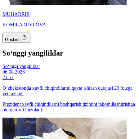
MUHARRIR
KOMILA ODILOVA
Ulashish
So‘nggi yangiliklar
So‘nggi yangiliklar
06.08.2026
21:57
O‘zbekistonda xavfli chiqindilarini qayta ishlash darajasi 20 foizga
yetkaziladi
Prezident xavfli chiqindilarni boshqarish tizimini takomillashtirishga
oid qarorni imzoladi.