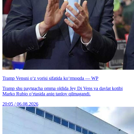
Tramp Vensni o‘z vorisi sifatida ko‘rmoqda — WP
Tramp shu paytgacha omma oldida Jey Di Vens va davlat kotibi
Marko Rubio o‘rtasida aniq tanlov qilmagandi.
20:05 / 06.08.2026