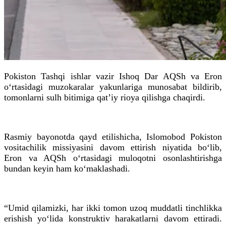
Pokiston Tashqi ishlar vazir Ishoq Dar AQSh va Eron
o‘rtasidagi muzokaralar yakunlariga munosabat bildirib,
tomonlarni sulh bitimiga qat’iy rioya qilishga chaqirdi.
Rasmiy bayonotda qayd etilishicha, Islomobod Pokiston
vositachilik missiyasini davom ettirish niyatida bo‘lib,
Eron va AQSh o‘rtasidagi muloqotni osonlashtirishga
bundan keyin ham ko‘maklashadi.
“Umid qilamizki, har ikki tomon uzoq muddatli tinchlikka
erishish yo‘lida konstruktiv harakatlarni davom ettiradi.