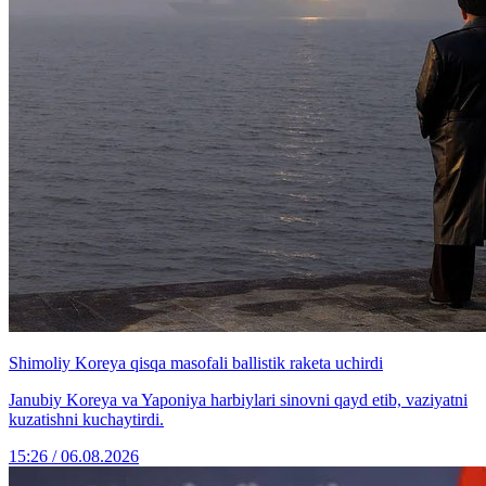
Shimoliy Koreya qisqa masofali ballistik raketa uchirdi
Janubiy Koreya va Yaponiya harbiylari sinovni qayd etib, vaziyatni
kuzatishni kuchaytirdi.
15:26 / 06.08.2026