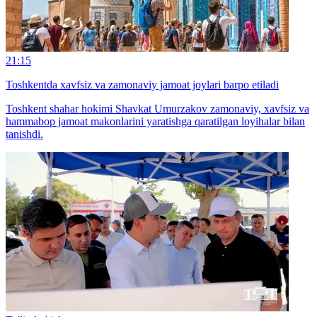
21:15
Toshkentda xavfsiz va zamonaviy jamoat joylari barpo etiladi
Toshkent shahar hokimi Shavkat Umurzakov zamonaviy, xavfsiz va
hammabop jamoat makonlarini yaratishga qaratilgan loyihalar bilan
tanishdi.