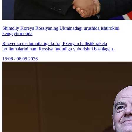
Shimoliy Koreya Rossiyaning Ukrainadagi urushida ishtirokini
kengaytirmoqda
Razvedka ma'lumotlariga ko‘ra, Pxenyan ballistik raketa
bo‘linmalarini ham Rossiya hududiga yuborishni boshlagan.
15:06 / 06.08.2026