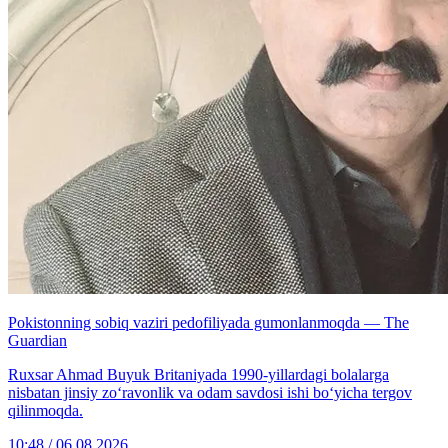
Pokistonning sobiq vaziri pedofiliyada gumonlanmoqda — The
Guardian
Ruxsar Ahmad Buyuk Britaniyada 1990-yillardagi bolalarga
nisbatan jinsiy zo‘ravonlik va odam savdosi ishi bo‘yicha tergov
qilinmoqda.
10:48 / 06.08.2026