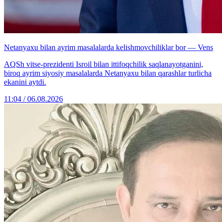
Netanyaxu bilan ayrim masalalarda kelishmovchiliklar bor — Vens
AQSh vitse-prezidenti Isroil bilan ittifoqchilik saqlanayotganini,
biroq ayrim siyosiy masalalarda Netanyaxu bilan qarashlar turlicha
ekanini aytdi.
11:04 / 06.08.2026