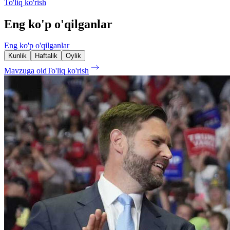
To'liq ko'rish
Eng ko'p o'qilganlar
Eng ko'p o'qilganlar
Kunlik
Haftalik
Oylik
Mavzuga oid
To'liq ko'rish