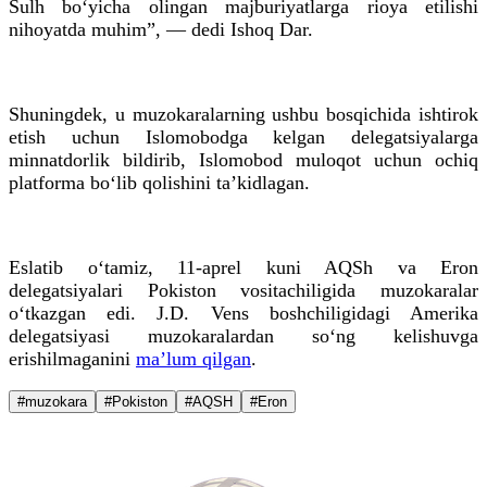
Sulh bo‘yicha olingan majburiyatlarga rioya etilishi
nihoyatda muhim”, — dedi Ishoq Dar.
Shuningdek, u muzokaralarning ushbu bosqichida ishtirok
etish uchun Islomobodga kelgan delegatsiyalarga
minnatdorlik bildirib, Islomobod muloqot uchun ochiq
platforma bo‘lib qolishini ta’kidlagan.
Eslatib o‘tamiz, 11-aprel kuni AQSh va Eron
delegatsiyalari Pokiston vositachiligida muzokaralar
o‘tkazgan edi. J.D. Vens boshchiligidagi Amerika
delegatsiyasi muzokaralardan so‘ng kelishuvga
erishilmaganini
ma’lum qilgan
.
#muzokara
#Pokiston
#AQSH
#Eron