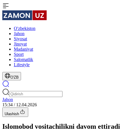
O'zbekiston
Jahon
Siyosat
Jinoyat
Madaniyat
Sport
Salomatlik
Lifestyle
O'ZB
Jahon
15:34 / 12.04.2026
Ulashish
Islomobod vositachilikni davom ettiradi