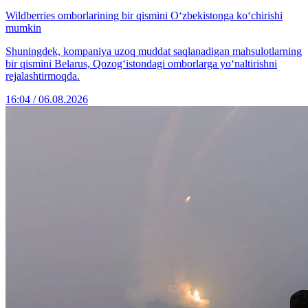
Wildberries omborlarining bir qismini O‘zbekistonga ko‘chirishi
mumkin
Shuningdek, kompaniya uzoq muddat saqlanadigan mahsulotlarning
bir qismini Belarus, Qozog‘istondagi omborlarga yo‘naltirishni
rejalashtirmoqda.
16:04 / 06.08.2026