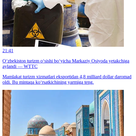
21:41
O‘zbekiston turizm o‘sishi bo‘yicha Markaziy Osiyoda yetakchiga
aylandi — WTTC
Mamlakat turizm xizmatlari eksportidan 4,8 milliard dollar daromad
oldi. Bu mintaqa ko‘rsatkichining yarmiga teng.