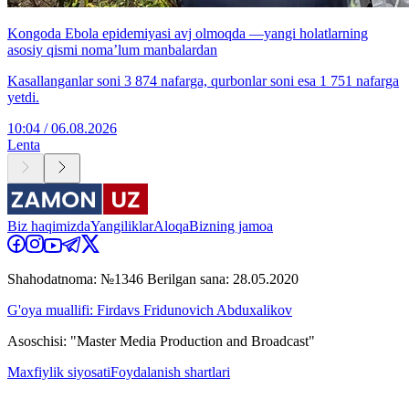
Kongoda Ebola epidemiyasi avj olmoqda —yangi holatlarning
asosiy qismi noma’lum manbalardan
Kasallanganlar soni 3 874 nafarga, qurbonlar soni esa 1 751 nafarga
yetdi.
10:04 / 06.08.2026
Lenta
Biz haqimizda
Yangiliklar
Aloqa
Bizning jamoa
Shahodatnoma: №1346 Berilgan sana: 28.05.2020
G'oya muallifi: Firdavs Fridunovich Abduxalikov
Asoschisi: "Master Media Production and Broadcast"
Maxfiylik siyosati
Foydalanish shartlari