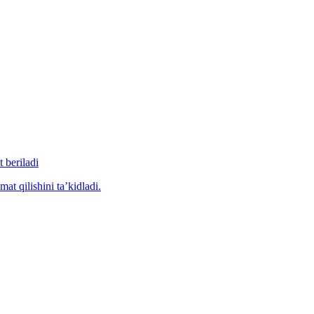
 beriladi
at qilishini ta’kidladi.