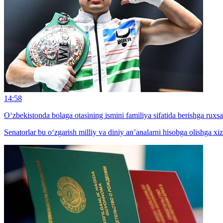
14:58
O‘zbekistonda bolaga otasining ismini familiya sifatida berishga ruxsat
Senatorlar bu o‘zgarish milliy va diniy an’analarni hisobga olishga xizm