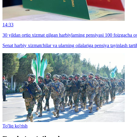
14:33
30 yildan ortiq xizmat qilgan harbiylarning pensiyasi 100 foizgacha os
Senat harbiy xizmatchilar va ularning oilalariga pensiya tayinlash tart
To'liq ko'rish