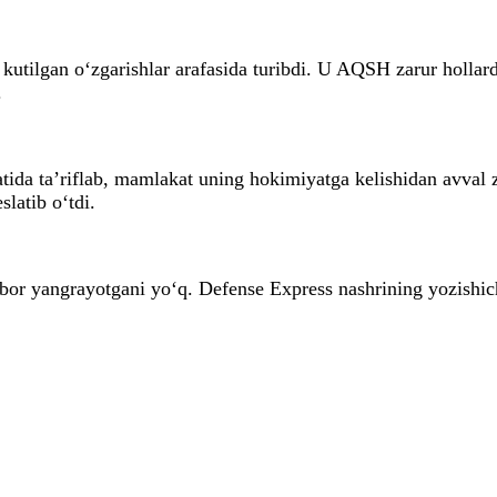
 kutilgan o‘zgarishlar arafasida turibdi. U AQSH zarur hollar
.
ida ta’riflab, mamlakat uning hokimiyatga kelishidan avval za
latib o‘tdi.
or yangrayotgani yo‘q. Defense Express nashrining yozishich