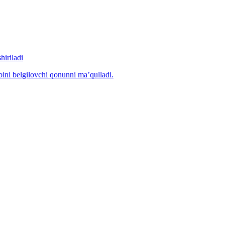
hiriladi
ibini belgilovchi qonunni ma’qulladi.