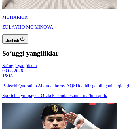
MUHARRIR
ZULAYHO MO'MINOVA
Ulashish
So‘nggi yangiliklar
So‘nggi yangiliklar
08.08.2026
15:18
Bokschi Qudratillo Abduqahhorov AQSHda hibsga olingani haqidagi x
Sportchi ayni paytda O‘zbekistonda ekanini ma’lum qildi.