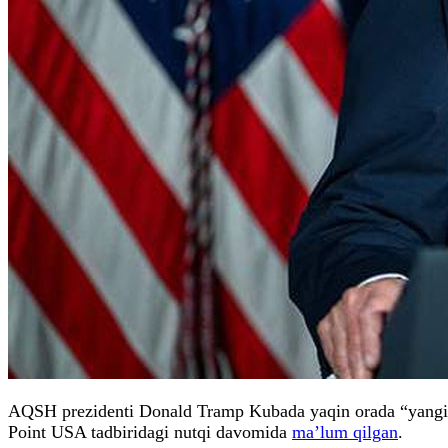
AQSH prezidenti Donald Tramp Kubada yaqin orada “yangi to
Point USA tadbiridagi nutqi davomida
ma’lum qilgan
.