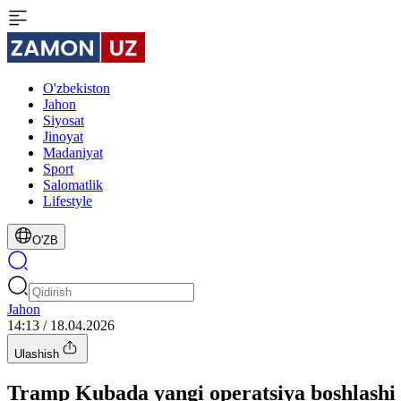
O'zbekiston
Jahon
Siyosat
Jinoyat
Madaniyat
Sport
Salomatlik
Lifestyle
O'ZB
Jahon
14:13 / 18.04.2026
Ulashish
Tramp Kubada yangi operatsiya boshlash