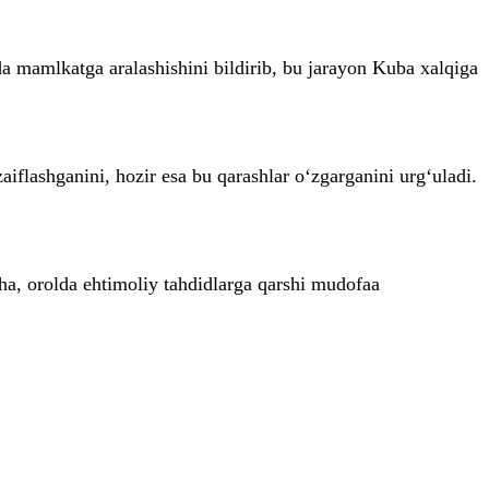
da mamlkatga aralashishini bildirib, bu jarayon Kuba xalqiga
iflashganini, hozir esa bu qarashlar o‘zgarganini urg‘uladi.
a, orolda ehtimoliy tahdidlarga qarshi mudofaa