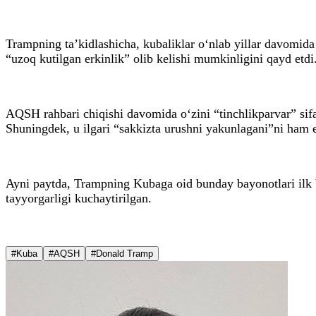
Trampning ta’kidlashicha, kubaliklar o‘nlab yillar davomida
“uzoq kutilgan erkinlik” olib kelishi mumkinligini qayd etdi
AQSH rahbari chiqishi davomida o‘zini “tinchlikparvar” sifat
Shuningdek, u ilgari “sakkizta urushni yakunlagani”ni ham es
Ayni paytda, Trampning Kubaga oid bunday bayonotlari ilk b
tayyorgarligi kuchaytirilgan.
#Kuba
#AQSH
#Donald Tramp